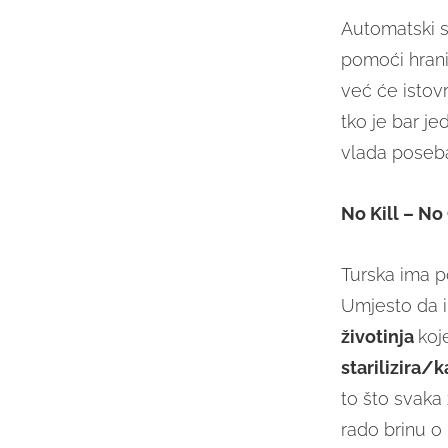
Automatski st
pomoći hrani
već će istov
tko je bar j
vlada poseba
No Kill – No
Turska ima p
Umjesto da ih
životinja
koj
starilizira/k
to što svaka 
rado brinu o