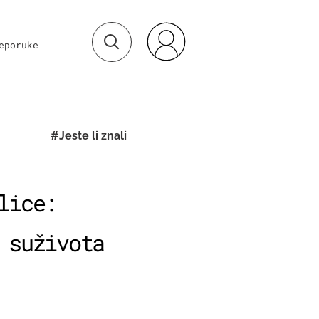
eporuke
#Jeste li znali
lice:
 suživota