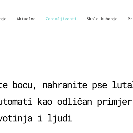
nja
Aktualno
Zanimljivosti
Škola kuhanja
Pr
te bocu, nahranite pse luta
utomati kao odličan primjer
votinja i ljudi