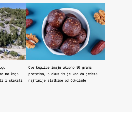
ugu
Ove kuglice imaju ukupno 80 grama
ta na koja
proteina, a okus im je kao da jedete
ti i skakati
najfinije slatkiše od čokolade