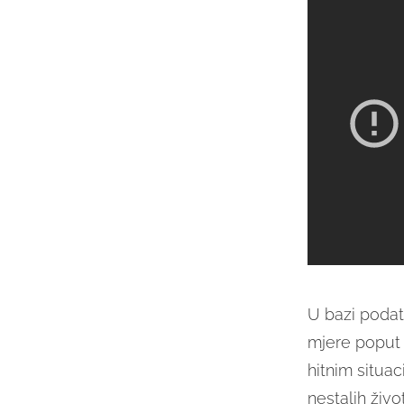
U bazi podat
mjere poput s
hitnim situac
nestalih život