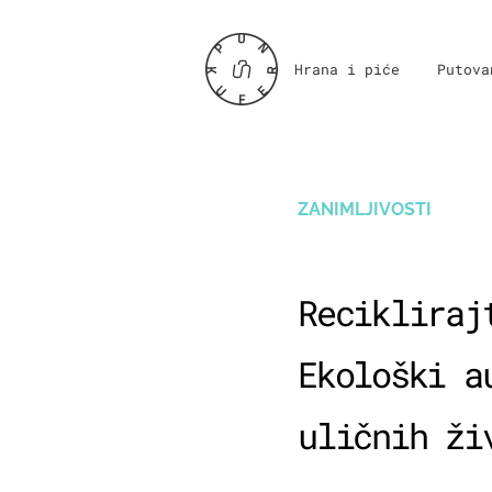
Hrana i piće
Putova
ZANIMLJIVOSTI
Recikliraj
Ekološki a
uličnih ži