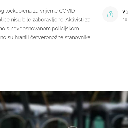
nog lockdowna za vrijeme COVID
V
ice nisu bile zaboravljene. Aktivisti za
19
edno s novoosnovanom policijskom
čno su hranili četveronožne stanovnike