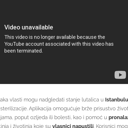
aka vlasti mogu nadgledati stanje lutalica u
Istanbul
terilizacije. Aplikacija omogućuje brže prisustvo živo
ijama, poput ozljeda ili bolesti, kao i pomoć u
pronala
inja i životinja koje su
vlasnici napustili
. Korisnici mogu