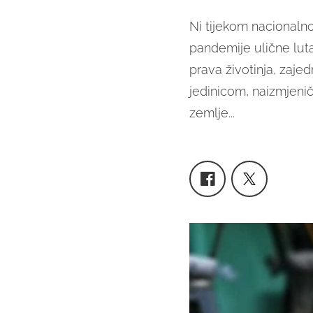
Ni tijekom nacional
pandemije ulične lutal
prava životinja, zaj
jedinicom, naizmjeni
zemlje...