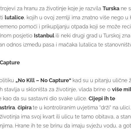
rojevi za hranu za životinje koje je razvila
Turska
ne s
ti
lutalice
, kojih u ovoj zemlji ima znatno više nego u 
remeno pomoći i prikupljanju otpada koji se može recik
ednom posjetio
Istanbul
ili neki drugi grad u Turskoj zn
n odnos između pasa i mačaka lutalica te stanovništ
 Capture
olitiku
„No Kill – No Capture“
kad su u pitanju ulične ž
 stavlja u skloništa za životinje, vlada brine o
više mi
e kao da su sastavni dio svake ulice.
Cijepi ih te
astrira
,
čipira
te u kontroliranim uvjetima "drži" na ulici
životinja ima svoj kvart ili ulicu te tamo obitava, a sta
 njima. Hrane ih te se brinu da imaju svježu vodu, a go