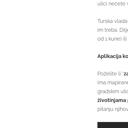
ulici nećete 
Turska vlada 
im treba. Di
od 1 kune) ili
Aplikacija ko
Poželite li "
z
ima mapirane
gradskim ulic
životinjama
pitanju njiho