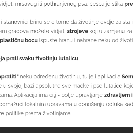
vidjeti mršavog ili pothranjenog psa, češća je slika
pre
i stanovnici brinu se o tome da životinje ovdje zaista 
ljem gradova možete vidjeti
strojeve
koji u zamjenu za 
plastičnu bocu
ispuste hranu i nahrane neku od životi
ja prati svaku životinju lutalicu
apratiti"
neku određenu životinju, tu je i aplikacija
Semt
 u svojoj bazi apsolutno sve mačke i pse lutalice koje
ama. Aplikacija ima cilj - bolje upravljanje
zdravljem i
pomažući lokalnim upravama u donošenju odluka kad
ve politike prema životinjama.