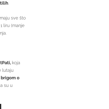
tilih
.
imaju sve što
1 liru (manje
nja.
Pati,
koja
 lutaju
 brigom o
a su u