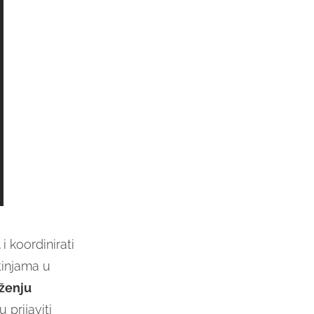
u
i koordinirati
tinjama u
ženju
 prijaviti