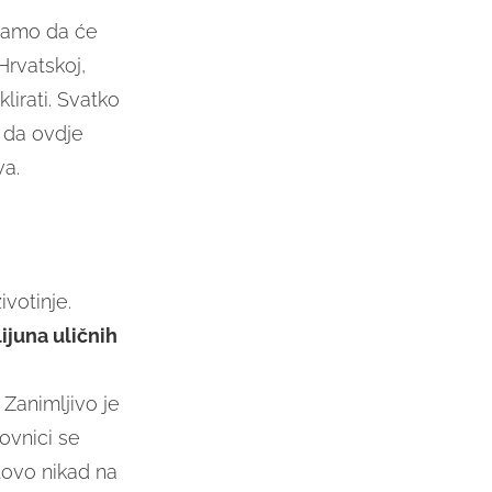
amo da će
Hrvatskoj,
lirati. Svatko
a da ovdje
va.
ivotinje.
lijuna uličnih
. Zanimljivo je
novnici se
tovo nikad na