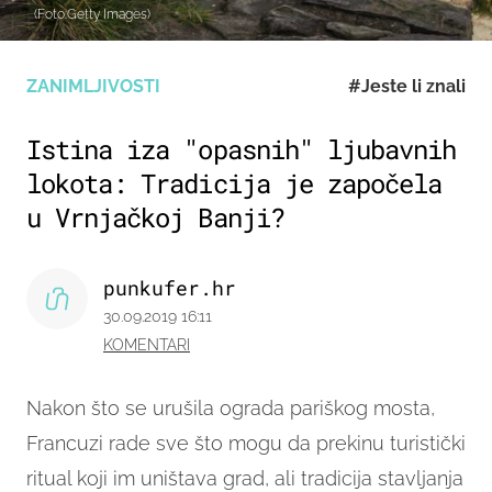
(Foto:Getty Images)
ZANIMLJIVOSTI
#Jeste li znali
Istina iza "opasnih" ljubavnih
lokota: Tradicija je započela
u Vrnjačkoj Banji?
punkufer.hr
30.09.2019 16:11
KOMENTARI
Nakon što se urušila ograda pariškog mosta,
Francuzi rade sve što mogu da prekinu turistički
ritual koji im uništava grad, ali tradicija stavljanja