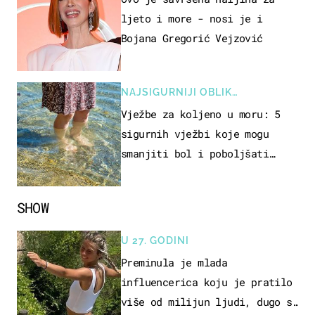
ljeto i more - nosi je i
Bojana Gregorić Vejzović
NAJSIGURNIJI OBLIK
REKREACIJE
Vježbe za koljeno u moru: 5
sigurnih vježbi koje mogu
smanjiti bol i poboljšati
pokretljivost
SHOW
U 27. GODINI
Preminula je mlada
influencerica koju je pratilo
više od milijun ljudi, dugo se