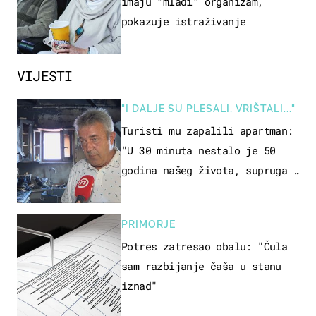
imaju “mlađi” organizam,
pokazuje istraživanje
VIJESTI
"I DALJE SU PLESALI, VRIŠTALI..."
Turisti mu zapalili apartman:
"U 30 minuta nestalo je 50
godina našeg života, supruga i
ja ne možemo oka sklopiti"
PRIMORJE
Potres zatresao obalu: "Čula
sam razbijanje čaša u stanu
iznad"