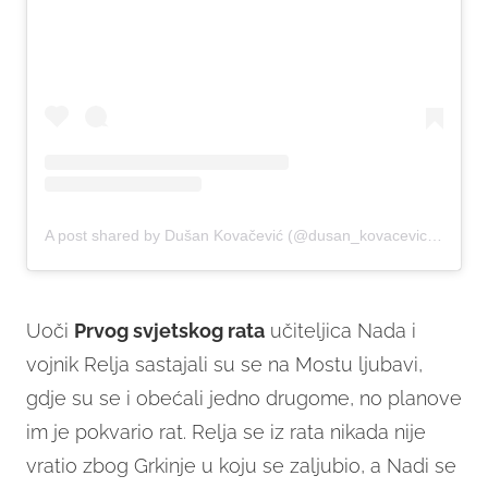
A post shared by Dušan Kovačević (@dusan_kovacevic_92)
on
Uoči
Prvog svjetskog rata
učiteljica Nada i
vojnik Relja sastajali su se na Mostu ljubavi,
gdje su se i obećali jedno drugome, no planove
im je pokvario rat. Relja se iz rata nikada nije
vratio zbog Grkinje u koju se zaljubio, a Nadi se