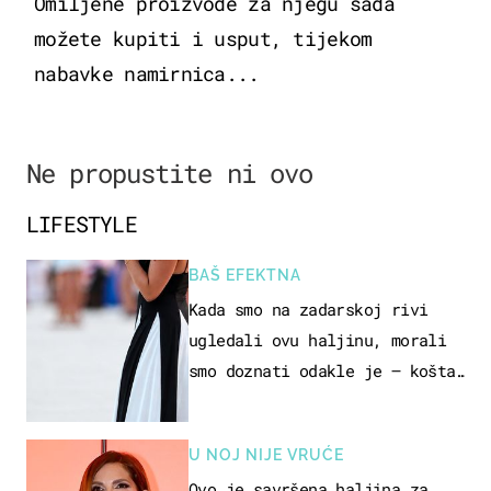
Omiljene proizvode za njegu sada
možete kupiti i usput, tijekom
nabavke namirnica...
Ne propustite ni ovo
LIFESTYLE
BAŠ EFEKTNA
Kada smo na zadarskoj rivi
ugledali ovu haljinu, morali
smo doznati odakle je – košta
samo 18 eura
U NOJ NIJE VRUĆE
Ovo je savršena haljina za