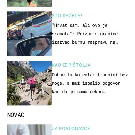
ŠTO KAŽETE?
"Hrvat sam, ali ovo je
sramota": Prizor s granice
izazvao burnu raspravu na
društvenim mrežama
KAO IZ PIŠTOLJA
Dobacila komentar trudnici bez
noge, a muž ispalio odgovor
kao da je samo čekao…
NOVAC
ZA POSLODAVCE