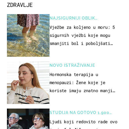
ZDRAVLJE
NAJSIGURNIJI OBLIK
REKREACIJE
Vježbe za koljeno u moru: 5
sigurnih vježbi koje mogu
smanjiti bol i poboljšati
pokretljivost
NOVO ISTRAŽIVANJE
Hormonska terapija u
menopauzi: Žene koje je
koriste imaju znatno manji
rizik od ovoga
STUDIJA NA GOTOVO 1.900
OSOBA
Ljudi koji redovito rade ovo