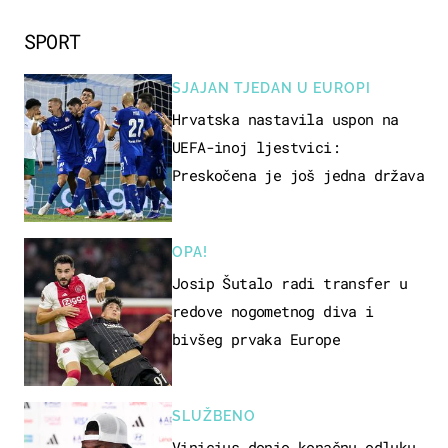
SPORT
SJAJAN TJEDAN U EUROPI
Hrvatska nastavila uspon na
UEFA-inoj ljestvici:
Preskočena je još jedna država
OPA!
Josip Šutalo radi transfer u
redove nogometnog diva i
bivšeg prvaka Europe
SLUŽBENO
Vinicius donio konačnu odluku,