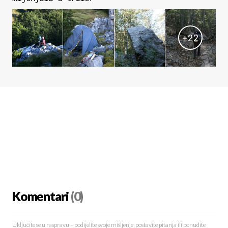
+
22
Komentari
(0)
Uključite se u raspravu – podijelite svoje mišljenje, postavite pitanja ili ponudite