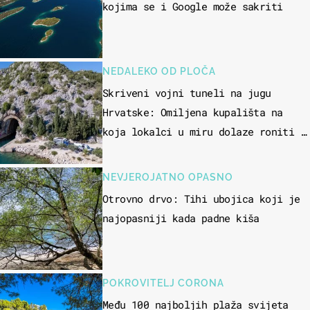
kojima se i Google može sakriti
NEDALEKO OD PLOČA
Skriveni vojni tuneli na jugu
Hrvatske: Omiljena kupališta na
koja lokalci u miru dolaze roniti i
skakati u more
NEVJEROJATNO OPASNO
Otrovno drvo: Tihi ubojica koji je
najopasniji kada padne kiša
POKROVITELJ CORONA
Među 100 najboljih plaža svijeta