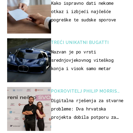
Kako ispravno dati nekome
otkaz i izbjeći najčešće
pogreške te sudske sporove
TREĆI UNIKATNI BUGATTI
Nazvan je po vrsti
srednjovjekovnog viteškog
konja i visok samo metar
POKROVITELJ PHILIP MORRIS
ZAGREB
Digitalna rješenja za stvarne
probleme: Dva hrvatska
projekta dobila potporu za
razvoj