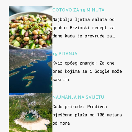
GOTOVO ZA 15 MINUTA
Najbolja ljetna salata od
graha: Brzinski recept za
dane kada je prevruće za
kuhanje
15 PITANJA
Kviz općeg znanja: Za one
pred kojima se i Google može
sakriti
NAJMANJA NA SVIJETU
Čudo prirode: Predivna
pješčana plaža na 100 metara
od mora