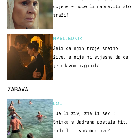
ucjene - hoće li napraviti što
traži?
NASLJEDNIK
Želi da njih troje sretno
žive, a nije ni svjesna da ga
je odavno izgubila
ZABAVA
LOL
"Je li živ, zna li se?":
Snimka s Jadrana postala hit,
radi li i vaš muž ovo?