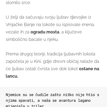
slomilo srce.
U želji da sačuvaju svoju ljubav djevojke iz
Vrnjačke Banje na lokote su ispisivale imena,
vezale ih za
ogradu mosta
, a ključeve
simbolično bacale u rijeku.
Prema drugoj teoriji, tradicija ljubavnih lokota
započela je u Kini, gdje drevni običaj nalaže da
će ljubav ostati čvrsta sve dok lokot
ostane na
lancu.
Njemice su se čudile zašto nitko nije htio s
njima spavati, a naša se avantura lagano
mijenjala u triler