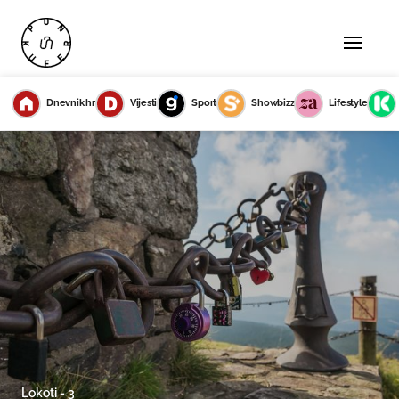
Dnevnik.hr
Vijesti
Sport
Showbizz
Lifestyle
Lokoti - 3