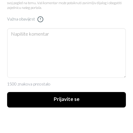
svoj pogled na temu. Vaš komentar može potaknuti zanimljiv dijalog i obogatiti
zajednicu našeg portala.
Važna obavijest
!
1500 znakova preostalo
Prijavite se