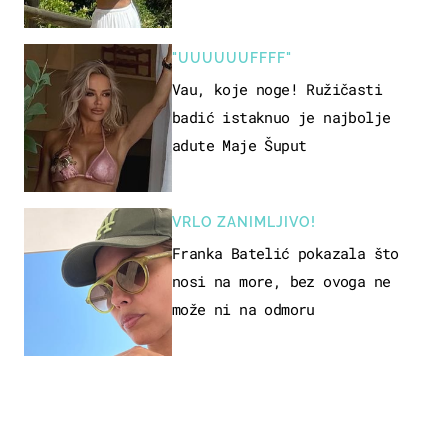
borila s opakom bolešću
"UUUUUUFFFF"
Vau, koje noge! Ružičasti
badić istaknuo je najbolje
adute Maje Šuput
VRLO ZANIMLJIVO!
Franka Batelić pokazala što
nosi na more, bez ovoga ne
može ni na odmoru