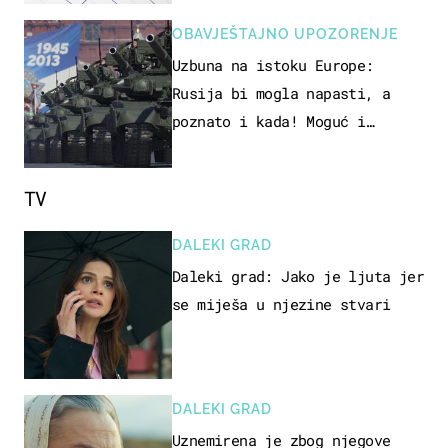
OBAVJEŠTAJNO UPOZORENJE
Uzbuna na istoku Europe:
Rusija bi mogla napasti, a
poznato i kada! Moguć i
kopneni upad u članicu NATO-a
TV
DALEKI GRAD
Daleki grad: Jako je ljuta jer
se miješa u njezine stvari
DALEKI GRAD
Uznemirena je zbog njegove