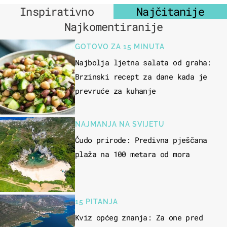
Inspirativno
Najčitanije
Najkomentiranije
GOTOVO ZA 15 MINUTA
Najbolja ljetna salata od graha:
Brzinski recept za dane kada je
prevruće za kuhanje
NAJMANJA NA SVIJETU
Čudo prirode: Predivna pješčana
plaža na 100 metara od mora
15 PITANJA
Kviz općeg znanja: Za one pred