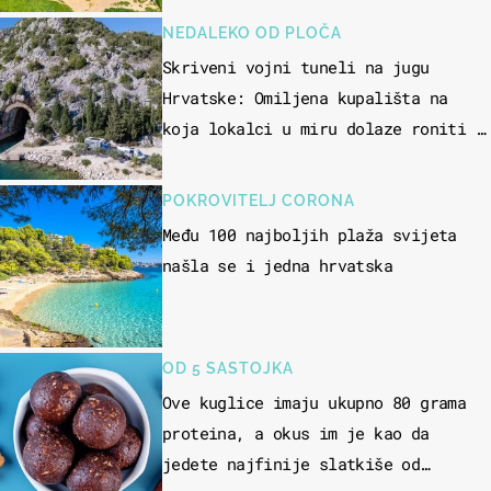
NEDALEKO OD PLOČA
Skriveni vojni tuneli na jugu
Hrvatske: Omiljena kupališta na
koja lokalci u miru dolaze roniti i
skakati u more
POKROVITELJ CORONA
Među 100 najboljih plaža svijeta
našla se i jedna hrvatska
OD 5 SASTOJKA
Ove kuglice imaju ukupno 80 grama
proteina, a okus im je kao da
jedete najfinije slatkiše od