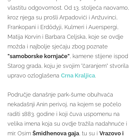
vlastitu odgovornost. Od 13. stoljeća naovamo,
kroz njega su prošli Arpadovići i Anžuvinci,
Frankopani i Erdödyji, Kulmeri i Auerspergi,
Matija Korvin i Barbara Celjska, koje se ovdje
možda i najbolje sjećaju zbog poznate
"samoborske kornjače"
, kamene stijene ispod
Starog grada, koju je svojim "čaranjem" stvorila
upravo ozloglašena
Crna Kraljica
.
Područje današnje park-šume obuhvaća
nekadašnji Anin perivoj, na kojem se počelo
raditi 1883. godine i koji čuva uspomenu na
velika imena koja su ovdje tražila nadahnuće i
mir. Osim
Šmidhenova gaja
, tu su i
Vrazovo i