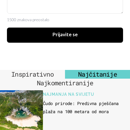
1500 znakova preostalo
Prijavite se
Inspirativno
Najčitanije
Najkomentiranije
NAJMANJA NA SVIJETU
Čudo prirode: Predivna pješčana
plaža na 100 metara od mora