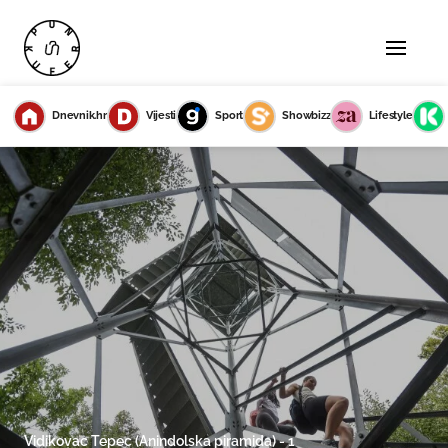
Dnevnik.hr
Vijesti
Sport
Showbizz
Lifestyle
Vidikovac Tepec (Anindolska piramida) - 1