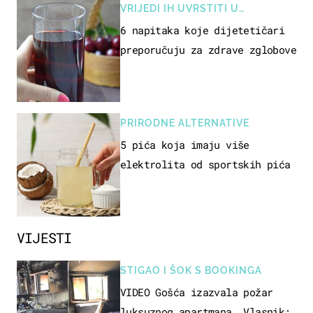
VRIJEDI IH UVRSTITI U
PREHRANU
6 napitaka koje dijetetičari
preporučuju za zdrave zglobove
PRIRODNE ALTERNATIVE
5 pića koja imaju više
elektrolita od sportskih pića
VIJESTI
STIGAO I ŠOK S BOOKINGA
VIDEO Gošća izazvala požar
luksuznog apartmana. Vlasnik: