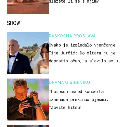
slažete li se s njim?
SHOW
RASKOŠNA PROSLAVA
Ovako je izgledalo vjenčanje
Tije Jurčić: Do oltara ju je
dopratio očuh, a slavilo se uz
Olivera i Rozgu
DRAMA U ŠIBENIKU
Thompson usred koncerta
iznenada prekinuo pjesmu:
"Zovite hitnu!"