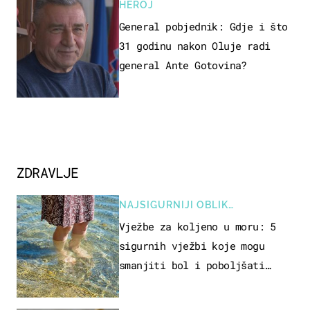
HEROJ
General pobjednik: Gdje i što
31 godinu nakon Oluje radi
general Ante Gotovina?
ZDRAVLJE
NAJSIGURNIJI OBLIK
REKREACIJE
Vježbe za koljeno u moru: 5
sigurnih vježbi koje mogu
smanjiti bol i poboljšati
pokretljivost