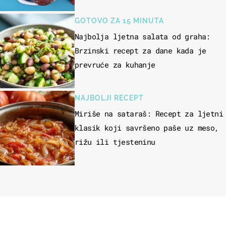
čokolade
GOTOVO ZA 15 MINUTA
Najbolja ljetna salata od graha:
Brzinski recept za dane kada je
prevruće za kuhanje
NAJBOLJI RECEPT
Miriše na sataraš: Recept za ljetni
klasik koji savršeno paše uz meso,
rižu ili tjesteninu