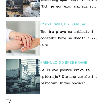
"Dok je gorjelo, smijali su
se, pili i pokazivali mi
srednji prst"
IMAŠ PRAVO, OSTVARI GA!
Tko ima pravo na inkluzivni
dodatak? Može se dobiti i 720
eura
KRENULO OD BRZE HRANE
Je li ovo povrće krivo za
epidemiju? Stotine zaraženih,
restorani hitno povukli
proizvod
TV