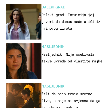
DALEKI GRAD
Daleki grad: Intuicija joj
govori da danas neće otići iz
njihovog života
NASLJEDNIK
Nasljednik: Nije očekivala
takve uvrede od vlastite majke
NASLJEDNIK
Želi da njih troje sretno
žive, a nije ni svjesna da ga
je odavno izgubila