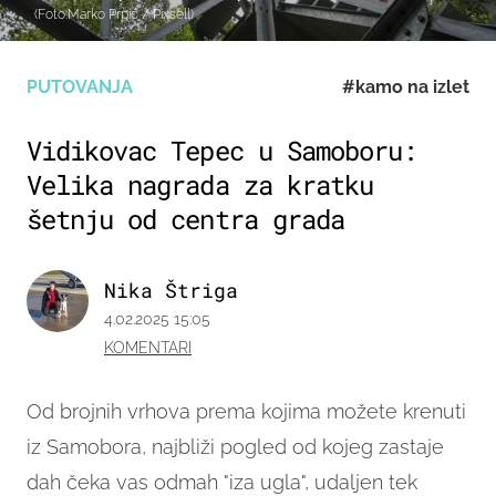
(Foto:Marko Prpić / Pixsell)
PUTOVANJA
#kamo na izlet
Vidikovac Tepec u Samoboru:
Velika nagrada za kratku
šetnju od centra grada
Nika Štriga
4.02.2025 15:05
KOMENTARI
Od brojnih vrhova prema kojima možete krenuti
iz Samobora, najbliži pogled od kojeg zastaje
dah čeka vas odmah "iza ugla", udaljen tek