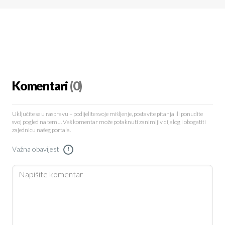
Komentari
(0)
Uključite se u raspravu – podijelite svoje mišljenje, postavite pitanja ili ponudite
svoj pogled na temu. Vaš komentar može potaknuti zanimljiv dijalog i obogatiti
zajednicu našeg portala.
Važna obavijest
!