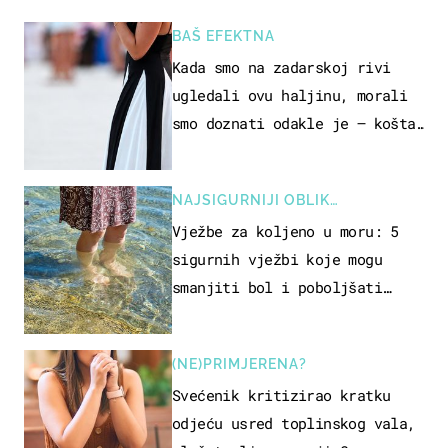
BAŠ EFEKTNA
Kada smo na zadarskoj rivi
ugledali ovu haljinu, morali
smo doznati odakle je – košta
samo 18 eura
NAJSIGURNIJI OBLIK
REKREACIJE
Vježbe za koljeno u moru: 5
sigurnih vježbi koje mogu
smanjiti bol i poboljšati
pokretljivost
(NE)PRIMJERENA?
Svećenik kritizirao kratku
odjeću usred toplinskog vala,