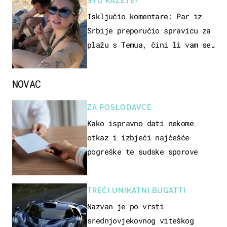
ŠTO KAŽETE?
Isključio komentare: Par iz
Srbije preporučio spravicu za
plažu s Temua, čini li vam se
ovo sigurnim?
NOVAC
ZA POSLODAVCE
Kako ispravno dati nekome
otkaz i izbjeći najčešće
pogreške te sudske sporove
TREĆI UNIKATNI BUGATTI
Nazvan je po vrsti
srednjovjekovnog viteškog