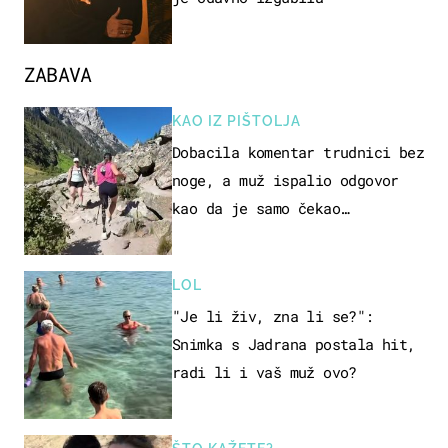
ZABAVA
KAO IZ PIŠTOLJA
Dobacila komentar trudnici bez
noge, a muž ispalio odgovor
kao da je samo čekao…
LOL
"Je li živ, zna li se?":
Snimka s Jadrana postala hit,
radi li i vaš muž ovo?