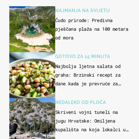
NAJMANJA NA SVIJETU
Čudo prirode: Predivna
pješčana plaža na 100 metara
od mora
GOTOVO ZA 15 MINUTA
Najbolja ljetna salata od
graha: Brzinski recept za
dane kada je prevruće za
kuhanje
NEDALEKO OD PLOČA
Skriveni vojni tuneli na
jugu Hrvatske: Omiljena
kupališta na koja lokalci u
miru dolaze roniti i skakati