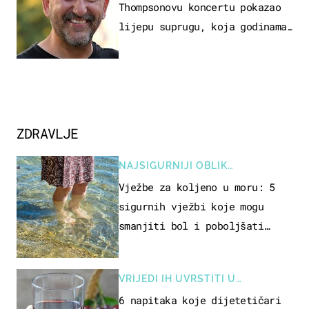
Thompsonovu koncertu pokazao
lijepu suprugu, koja godinama
izbjegava javnost
ZDRAVLJE
NAJSIGURNIJI OBLIK
REKREACIJE
Vježbe za koljeno u moru: 5
sigurnih vježbi koje mogu
smanjiti bol i poboljšati
pokretljivost
VRIJEDI IH UVRSTITI U
PREHRANU
6 napitaka koje dijetetičari