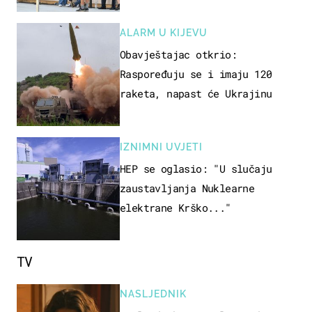
ALARM U KIJEVU
Obavještajac otkrio:
Raspoređuju se i imaju 120
raketa, napast će Ukrajinu
IZNIMNI UVJETI
HEP se oglasio: "U slučaju
zaustavljanja Nuklearne
elektrane Krško..."
TV
NASLJEDNIK