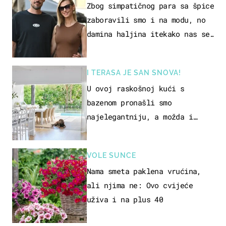
Zbog simpatičnog para sa špice
zaboravili smo i na modu, no
damina haljina itekako nas se
dojmila
I TERASA JE SAN SNOVA!
U ovoj raskošnoj kući s
bazenom pronašli smo
najelegantniju, a možda i
najljepšu bijelu kuhinju
VOLE SUNCE
Nama smeta paklena vrućina,
ali njima ne: Ovo cvijeće
uživa i na plus 40