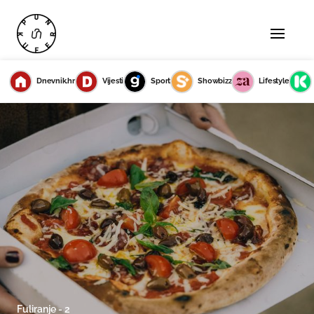
Dnevnik.hr
Vijesti
Sport
Showbizz
Lifestyle
Fuliranje - 2