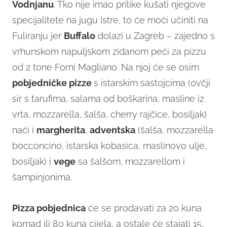
Vodnjanu
. Tko nije imao prilike kušati njegove
specijalitete na jugu Istre, to će moći učiniti na
Fuliranju jer
Buffalo
dolazi u Zagreb – zajedno s
vrhunskom napuljskom zidanom peći za pizzu
od 2 tone Forni Magliano. Na njoj će se osim
pobjedničke pizze
s istarskim sastojcima (ovčji
sir s tarufima, salama od boškarina, masline iz
vrta, mozzarella, šalša, cherry rajčice, bosiljak)
naći i
margherita
,
adventska
(šalša, mozzarella
bocconcino, istarska kobasica, maslinovo ulje,
bosiljak) i
vege
sa šalšom, mozzarellom i
šampinjonima.
Pizza pobjednica
će se prodavati za 20 kuna
komad ili 80 kuna cijela, a ostale će stajati 15,