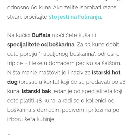
odnosno 60 kuna. Ako želite isprobati razne
stvari, pročitajte
što jesti na Fuliranju
.
Na kućici
Buffala
moći ćete kušati i
specijalitete od boškarina
. Za 33 kune dobit
ćete porciju "napaljenog boškarina", odnosno
tripice – fileke u domaćem pecivu sa šalšom.
Ništa manje maštovit je i naziv za
istarski hot
dog
(prasac u koritu) koji će se prodavati po 28
kuna.
Istarski bak
jedan je od specijaliteta koji
ćete platiti 48 kuna, a radi se o koljenici od
boškarina s domaćim pecivom i prilozima po
izboru šefa kuhinje.