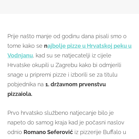
Prije našto manje od godinu dana pisali smo o
tome kako se
n
ajbolje pizze u Hrvatskoj peku u
Vodnjanu
, kad su se natjecatelji iz cijele
Hrvatske okupili u Zagrebu kako bi odmjerili
snage u pripremi pizze i izborili se za titulu
pobjednika na
1. državnom prvenstvu
pizzaiola.
Prvo hrvatsko službeno natjecanje bilo je
napeto do samog kraja kad je počasni naslov
odnio
Romano Seferović
iz pizzerije Buffalo u