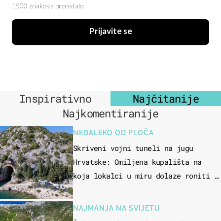
1500 znakova preostalo
Prijavite se
Inspirativno
Najčitanije
Najkomentiranije
NEDALEKO OD PLOČA
Skriveni vojni tuneli na jugu
Hrvatske: Omiljena kupališta na
koja lokalci u miru dolaze roniti i
skakati u more
NAJMANJA NA SVIJETU