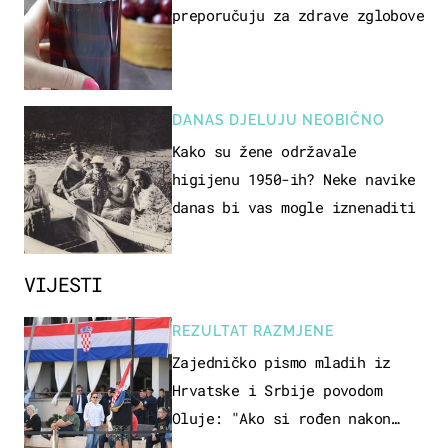
preporučuju za zdrave zglobove
DANAS DJELUJU NEOBIČNO
Kako su žene održavale
higijenu 1950-ih? Neke navike
danas bi vas mogle iznenaditi
VIJESTI
REZULTAT RAZMJENE
Zajedničko pismo mladih iz
Hrvatske i Srbije povodom
Oluje: "Ako si rođen nakon
'95..."