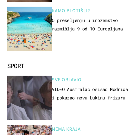
KAMO BI OTIŠLI?
O preseljenju u inozemstvo
razmišlja 9 od 10 Europljana
SPORT
SVE OBJAVIO
VIDEO Australac ošišao Modrića
i pokazao novu Lukinu frizuru
NEMA KRAJA