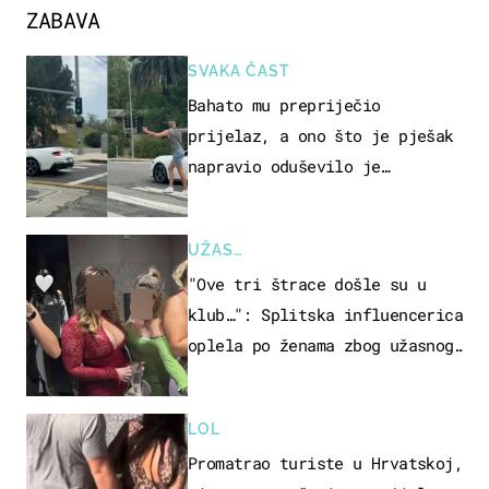
ZABAVA
SVAKA ČAST
Bahato mu prepriječio
prijelaz, a ono što je pješak
napravio oduševilo je
društvene mreže
UŽAS…
"Ove tri štrace došle su u
klub…": Splitska influencerica
oplela po ženama zbog užasnog
ponašanja
LOL
Promatrao turiste u Hrvatskoj,