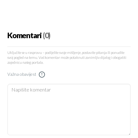
Komentari
(0)
Uključite se u raspravu – podijelite svoje mišljenje, postavite pitanja ili ponudite
svoj pogled na temu. Vaš komentar može potaknuti zanimljiv dijalog i obogatiti
zajednicu našeg portala.
Važna obavijest
!