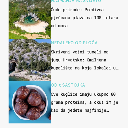
NAJMANJA NA SVIJETU
Čudo prirode: Predivna
pješčana plaža na 100 metara
od mora
NEDALEKO OD PLOČA
Skriveni vojni tuneli na
jugu Hrvatske: Omiljena
kupališta na koja lokalci u
miru dolaze roniti i skakati
u more
OD 5 SASTOJKA
Ove kuglice imaju ukupno 80
grama proteina, a okus im je
kao da jedete najfinije
slatkiše od čokolade