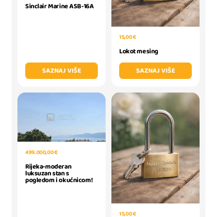
Sinclair Marine ASB-16A
15,00 €
Lokot mesing
SAZNAJ VIŠE
SAZNAJ VIŠE
499.000,00 €
Rijeka-moderan
luksuzan stan s
pogledom i okućnicom!
15,00 €