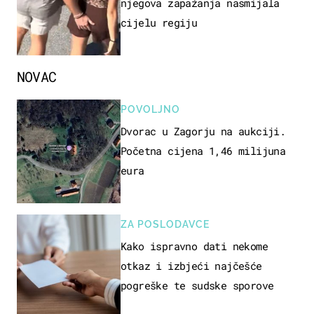
njegova zapažanja nasmijala
cijelu regiju
NOVAC
POVOLJNO
Dvorac u Zagorju na aukciji.
Početna cijena 1,46 milijuna
eura
ZA POSLODAVCE
Kako ispravno dati nekome
otkaz i izbjeći najčešće
pogreške te sudske sporove