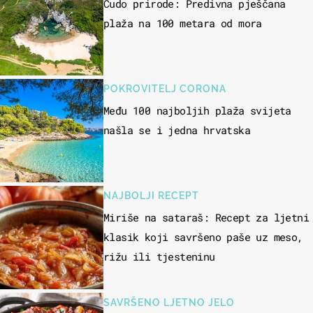
Čudo prirode: Predivna pješčana
plaža na 100 metara od mora
POKROVITELJ CORONA
Među 100 najboljih plaža svijeta
našla se i jedna hrvatska
NAJBOLJI RECEPT
Miriše na sataraš: Recept za ljetni
klasik koji savršeno paše uz meso,
rižu ili tjesteninu
SAVRŠENO LJETNO JELO