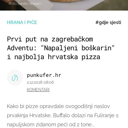
(Foto:Sandro Sklepić)
HRANA I PIĆE
#gdje sjesti
Prvi put na zagrebačkom
Adventu: "Napaljeni boškarin"
i najbolja hrvatska pizza
punkufer.hr
2.12.2018 08:06
KOMENTARI
Kako bi pizze opravdale ovogodišnji naslov
prvakinja Hrvatske, Buffalo dolazi na Fuliranje s
napuljskom zidanom peći od 2 tone...