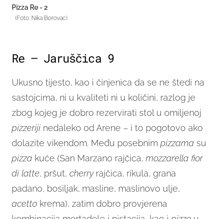
Pizza Re - 2
(Foto: Nika Borovac)
Re – Jaruščica 9
Ukusno tijesto, kao i činjenica da se ne štedi na
sastojcima, ni u kvaliteti ni u količini, razlog je
zbog kojeg je dobro rezervirati stol u omiljenoj
pizzeriji
nedaleko od Arene – i to pogotovo ako
dolazite vikendom. Među posebnim
pizzama
su
pizza
kuće (San Marzano rajčica,
mozzarella fior
di latte
, pršut,
cherry
rajčica, rikula, grana
padano, bosiljak, masline, maslinovo ulje,
acetto
krema), zatim dobro provjerena
kombinacija mortadele i pistacija, kao i
pizze
u