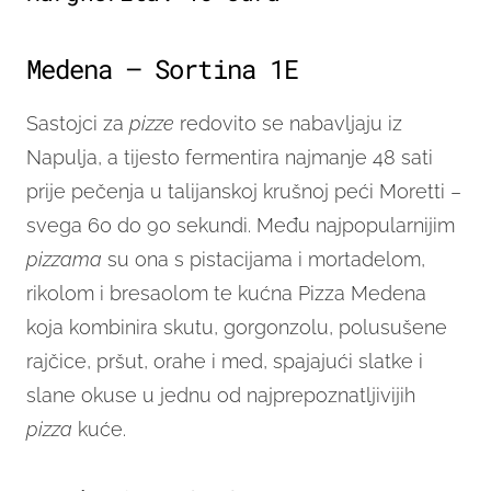
Medena – Sortina 1E
Sastojci za
pizze
redovito se nabavljaju iz
Napulja, a tijesto fermentira najmanje 48 sati
prije pečenja u talijanskoj krušnoj peći Moretti –
svega 60 do 90 sekundi. Među najpopularnijim
pizzama
su ona s pistacijama i mortadelom,
rikolom i bresaolom te kućna Pizza Medena
koja kombinira skutu, gorgonzolu, polusušene
rajčice, pršut, orahe i med, spajajući slatke i
slane okuse u jednu od najprepoznatljivijih
pizza
kuće.