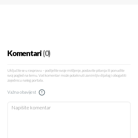
Komentari
(0)
Uključite se u raspravu – podijelite svoje mišljenje, postavite pitanja ili ponudite
svoj pogled na temu. Vaš komentar može potaknuti zanimljiv dijalog i obogatiti
zajednicu našeg portala.
Važna obavijest
!