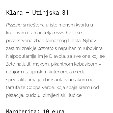
Klara – Utinjska 31
Pizzeria
smještena u istoimenom kvartu u
krugovima tamanitelja
pizza
hvali se
prvenstveno zbog famoznog tijesta. Njihov
zaštitni znak je
canotto
s napuhanim rubovima.
Najpopularnija im je Diavola, za sve one koji se
žele naljutiti mekom, pikantnom kobasicom –
ndujom i talijanskim kulenom, a među
specijalitetima je i bresaola s umakom od
tartufa te Coppa Verde, koja spaja kremu od
pistacija, buđolu, dimljeni sir i lučice.
Margherita: 10 eura