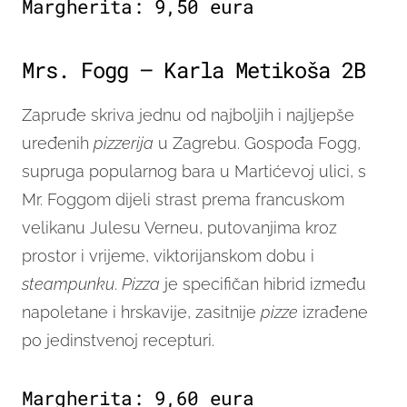
Margherita: 9,50 eura
Mrs. Fogg – Karla Metikoša 2B
Zapruđe skriva jednu od najboljih i najljepše
uređenih
pizzerija
u Zagrebu. Gospođa Fogg,
supruga popularnog bara u Martićevoj ulici, s
Mr. Foggom dijeli strast prema francuskom
velikanu Julesu Verneu, putovanjima kroz
prostor i vrijeme, viktorijanskom dobu i
steampunku
.
Pizza
je specifičan hibrid između
napoletane i hrskavije, zasitnije
pizze
izrađene
po jedinstvenoj recepturi.
Margherita: 9,60 eura