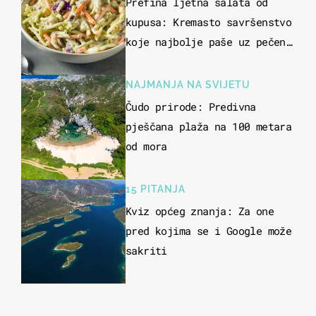
Prefina ljetna salata od
kupusa: Kremasto savršenstvo
koje najbolje paše uz pečeno
meso
NAJMANJA NA SVIJETU
Čudo prirode: Predivna
pješčana plaža na 100 metara
od mora
15 PITANJA
Kviz općeg znanja: Za one
pred kojima se i Google može
sakriti