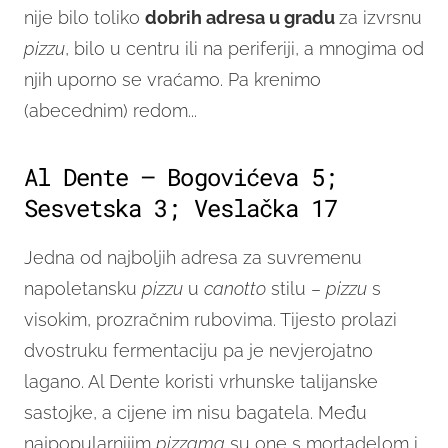
nije bilo toliko
dobrih adresa u gradu
za izvrsnu
pizzu
, bilo u centru ili na periferiji, a mnogima od
njih uporno se vraćamo. Pa krenimo
(abecednim) redom...
Al Dente – Bogovićeva 5;
Sesvetska 3; Veslačka 17
Jedna od najboljih adresa za suvremenu
napoletansku
pizzu
u
canotto
stilu –
pizzu
s
visokim, prozračnim rubovima. Tijesto prolazi
dvostruku fermentaciju pa je nevjerojatno
lagano. Al Dente koristi vrhunske talijanske
sastojke, a cijene im nisu bagatela. Među
najpopularnijim
pizzama
su one s mortadelom i