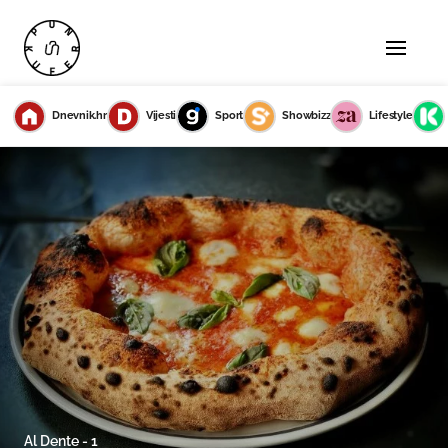
Dnevnik.hr
Vijesti
Sport
Showbizz
Lifestyle
Al Dente - 1