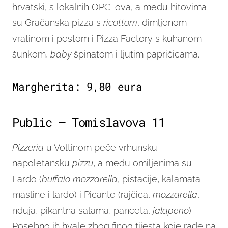
hrvatski, s lokalnih OPG-ova, a među hitovima
su Gračanska pizza s
ricottom
, dimljenom
vratinom i pestom i Pizza Factory s kuhanom
šunkom,
baby
špinatom i ljutim papričicama.
Margherita: 9,80 eura
Public – Tomislavova 11
Pizzeria
u Voltinom peče vrhunsku
napoletansku
pizzu
, a među omiljenima su
Lardo (
buffalo mozzarella
, pistacije, kalamata
masline i lardo) i Picante (rajčica,
mozzarella
,
nduja, pikantna salama, panceta,
jalapeno
).
Posebno ih hvale zbog finog tijesta koje rade na