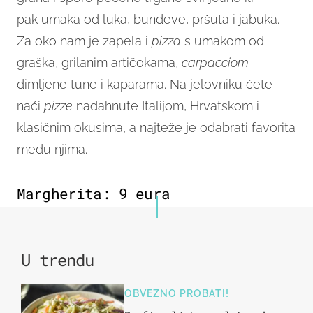
pak umaka od luka, bundeve, pršuta i jabuka.
Za oko nam je zapela i
pizza
s umakom od
graška, grilanim artičokama,
carpacciom
dimljene tune i kaparama. Na jelovniku ćete
naći
pizze
nadahnute Italijom, Hrvatskom i
klasičnim okusima, a najteže je odabrati favorita
među njima.
Margherita: 9 eura
U trendu
OBVEZNO PROBATI!