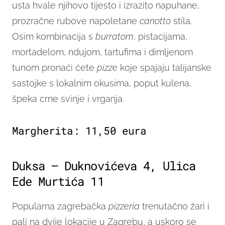
usta hvale njihovo tijesto i izrazito napuhane,
prozračne rubove napoletane
canotto
stila.
Osim kombinacija s
burratom
, pistacijama,
mortadelom, ndujom, tartufima i dimljenom
tunom pronaći ćete
pizze
koje spajaju talijanske
sastojke s lokalnim okusima, poput kulena,
špeka crne svinje i vrganja.
Margherita: 11,50 eura
Duksa – Duknovićeva 4, Ulica
Ede Murtića 11
Popularna zagrebačka
pizzeria
trenutačno žari i
pali na dvije lokacije u Zagrebu, a uskoro se