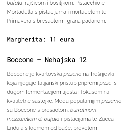
bufala
, rajčicom i bosiljkom, Pistacchio e
Mortadella s pistacijama i mortadelom te
Primavera s bresaolom i grana padanom.
Margherita: 11 eura
Boccone – Nehajska 12
Boccone je kvartovska
pizzeria
na Trešnjevki
koja njeguje talijanski pristup pripremi
pizze
, s
dugom fermentacijom tijesta i fokusom na
kvalitetne sastojke. Među popularnijim
pizzama
su Boccone s bresaolom,
burratinom
,
mozzarellom di bufala
i pistacijama te Zucca
Enduja s kremom od buče, provolom i