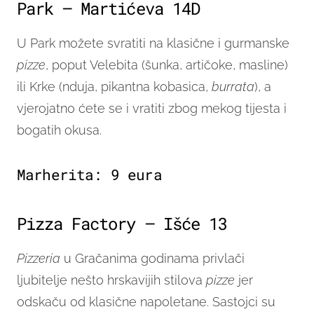
Park – Martićeva 14D
U Park možete svratiti na klasične i gurmanske
pizze
, poput Velebita (šunka, artičoke, masline)
ili Krke (nduja, pikantna kobasica,
burrata
), a
vjerojatno ćete se i vratiti zbog mekog tijesta i
bogatih okusa.
Marherita: 9 eura
Pizza Factory – Išće 13
Pizzeria
u Gračanima godinama privlači
ljubitelje nešto hrskavijih stilova
pizze
jer
odskaču od klasične napoletane. Sastojci su