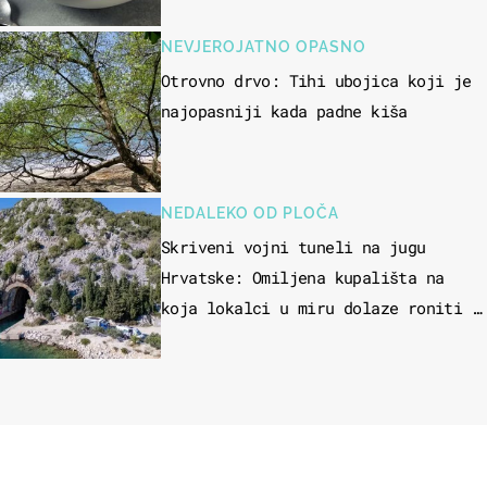
NEVJEROJATNO OPASNO
Otrovno drvo: Tihi ubojica koji je
najopasniji kada padne kiša
NEDALEKO OD PLOČA
Skriveni vojni tuneli na jugu
Hrvatske: Omiljena kupališta na
koja lokalci u miru dolaze roniti i
skakati u more