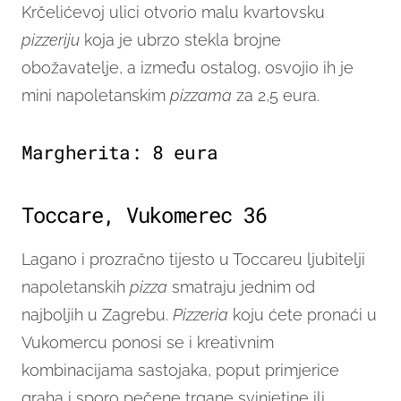
Krčelićevoj ulici otvorio malu kvartovsku
pizzeriju
koja je ubrzo stekla brojne
obožavatelje, a između ostalog, osvojio ih je
mini napoletanskim
pizzama
za 2,5 eura.
Margherita: 8 eura
Toccare, Vukomerec 36
Lagano i prozračno tijesto u Toccareu ljubitelji
napoletanskih
pizza
smatraju jednim od
najboljih u Zagrebu.
Pizzeria
koju ćete pronaći u
Vukomercu ponosi se i kreativnim
kombinacijama sastojaka, poput primjerice
graha i sporo pečene trgane svinjetine ili