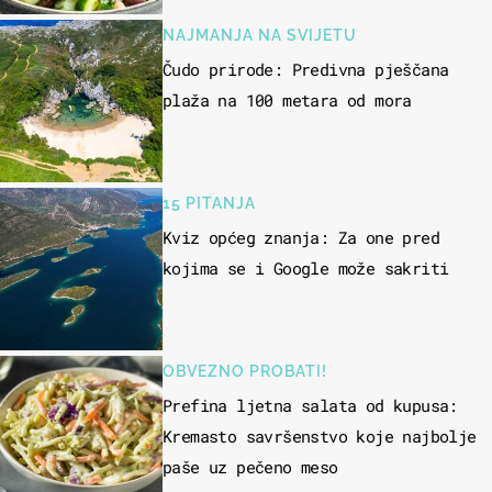
NAJMANJA NA SVIJETU
Čudo prirode: Predivna pješčana
plaža na 100 metara od mora
15 PITANJA
Kviz općeg znanja: Za one pred
kojima se i Google može sakriti
OBVEZNO PROBATI!
Prefina ljetna salata od kupusa:
Kremasto savršenstvo koje najbolje
paše uz pečeno meso