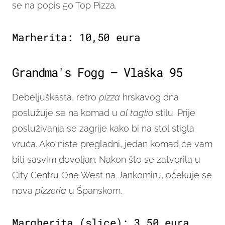
se na popis 50 Top Pizza.
Marherita: 10,50 eura
Grandma's Fogg – Vlaška 95
Debeljuškasta, retro
pizza
hrskavog dna
poslužuje se na komad u
al taglio
stilu. Prije
posluživanja se zagrije kako bi na stol stigla
vruća. Ako niste pregladni, jedan komad će vam
biti sasvim dovoljan. Nakon što se zatvorila u
City Centru One West na Jankomiru, očekuje se
nova
pizzeria
u Španskom.
Margherita (slice): 3,50 eura