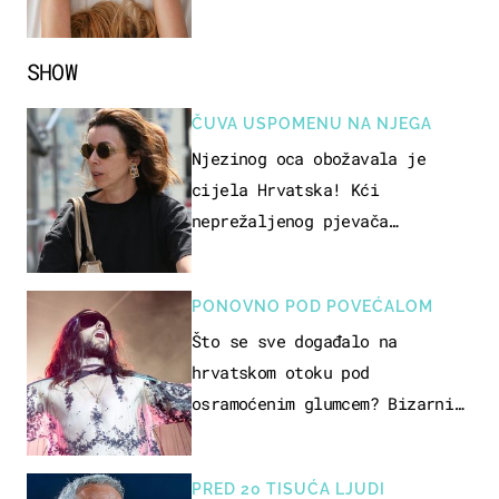
način
SHOW
ČUVA USPOMENU NA NJEGA
Njezinog oca obožavala je
cijela Hrvatska! Kći
neprežaljenog pjevača
projurila špicom na dva kotača
PONOVNO POD POVEĆALOM
Što se sve događalo na
hrvatskom otoku pod
osramoćenim glumcem? Bizarni
prizori i danas izazivaju
nevjericu
PRED 20 TISUĆA LJUDI