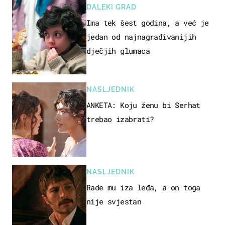
DALEKI GRAD
Ima tek šest godina, a već je
jedan od najnagrađivanijih
dječjih glumaca
NASLJEDNIK
ANKETA: Koju ženu bi Serhat
trebao izabrati?
NASLJEDNIK
Rade mu iza leđa, a on toga
nije svjestan