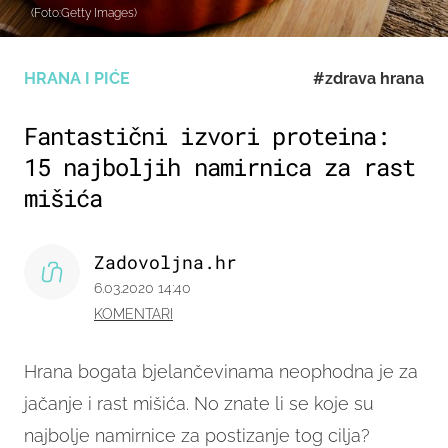
(Foto:Getty Images)
HRANA I PIĆE
#zdrava hrana
Fantastični izvori proteina:
15 najboljih namirnica za rast
mišića
Zadovoljna.hr
6.03.2020 14:40
KOMENTARI
Hrana bogata bjelančevinama neophodna je za
jačanje i rast mišića. No znate li se koje su
najbolje namirnice za postizanje tog cilja?