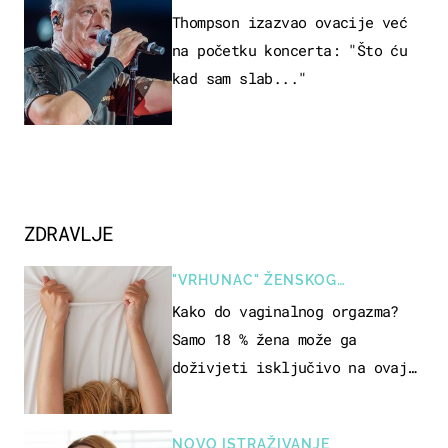
Thompson izazvao ovacije već
na početku koncerta: "Što ću
kad sam slab..."
ZDRAVLJE
"VRHUNAC" ŽENSKOG
SEKSUALNOG ISKUSTVA
Kako do vaginalnog orgazma?
Samo 18 % žena može ga
doživjeti isključivo na ovaj
način
NOVO ISTRAŽIVANJE