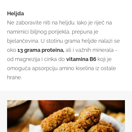
Heljda
Ne zaboravite niti na heljdu. Iako je riječ na
namirnici biljnog porijekla, prepuna je
bjelančevina. U stotinu grama heljde nalazi se
oko
13 grama proteina,
ali i važnih minerala -
od magnezija i cinka do
vitamina B6
koji je
omoguća apsorpciju amino kiselina iz ostale
hrane.