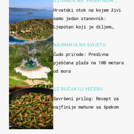
UŽIVANJE NA "PRIVATNOM"
OTOKU
Hrvatski otok na kojem živi
samo jedan stanovnik:
Ljepotan koji je diljem
svijeta poznat po svojem
"bijelom zlatu"
NAJMANJA NA SVIJETU
Čudo prirode: Predivna
pješčana plaža na 100 metara
od mora
UZ RUČAK ILI VEČERU
Savršeni prilog: Recept za
najfinije mahune sa špekom