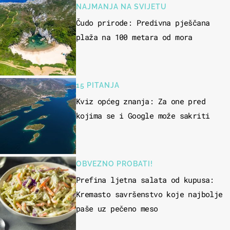
NAJMANJA NA SVIJETU
Čudo prirode: Predivna pješčana
plaža na 100 metara od mora
15 PITANJA
Kviz općeg znanja: Za one pred
kojima se i Google može sakriti
OBVEZNO PROBATI!
Prefina ljetna salata od kupusa:
Kremasto savršenstvo koje najbolje
paše uz pečeno meso