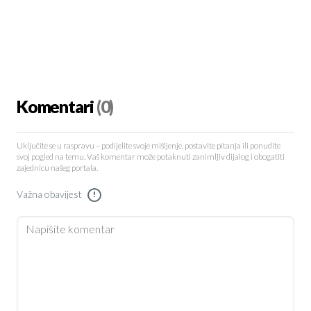
Komentari
(0)
Uključite se u raspravu – podijelite svoje mišljenje, postavite pitanja ili ponudite
svoj pogled na temu. Vaš komentar može potaknuti zanimljiv dijalog i obogatiti
zajednicu našeg portala.
Važna obavijest
!