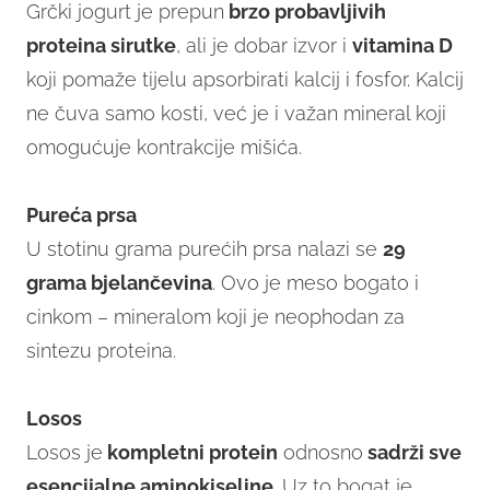
Grčki jogurt je prepun
brzo probavljivih
proteina sirutke
, ali je dobar izvor i
vitamina D
koji pomaže tijelu apsorbirati kalcij i fosfor. Kalcij
ne čuva samo kosti, već je i važan mineral koji
omogućuje kontrakcije mišića.
Pureća prsa
U stotinu grama purećih prsa nalazi se
29
grama bjelančevina
. Ovo je meso bogato i
cinkom – mineralom koji je neophodan za
sintezu proteina.
Losos
Losos je
kompletni protein
odnosno
sadrži sve
esencijalne aminokiseline
. Uz to bogat je