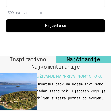
1500 znakova preostalo
Prijavite se
Inspirativno
Najčitanije
Najkomentiranije
UŽIVANJE NA "PRIVATNOM" OTOKU
Hrvatski otok na kojem živi samo
jedan stanovnik: Ljepotan koji je
diljem svijeta poznat po svojem
"bijelom zlatu"