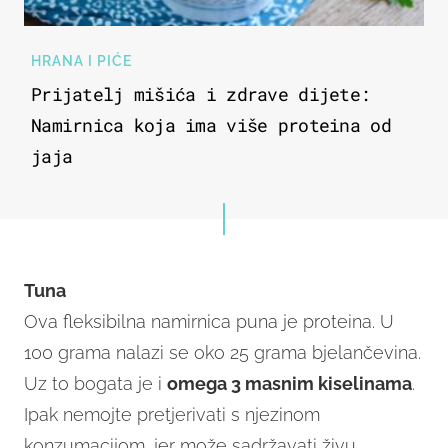
HRANA I PIĆE
Prijatelj mišića i zdrave dijete:
Namirnica koja ima više proteina od
jaja
Tuna
Ova fleksibilna namirnica puna je proteina. U
100 grama nalazi se oko 25 grama bjelančevina.
Uz to bogata je i
omega 3 masnim kiselinama
.
Ipak nemojte pretjerivati s njezinom
konzumacijom, jer može sadržavati živu.