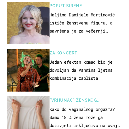
POPUT SIRENE
Haljina Danijele Martinović
ističe ženstvenu figuru, a
savršena je za večernji
izlazak na moru
ZA KONCERT
Jedan efektan komad bio je
dovoljan da Vannina ljetna
kombinacija zablista
"VRHUNAC" ŽENSKOG
SEKSUALNOG ISKUSTVA
Kako do vaginalnog orgazma?
Samo 18 % žena može ga
doživjeti isključivo na ovaj