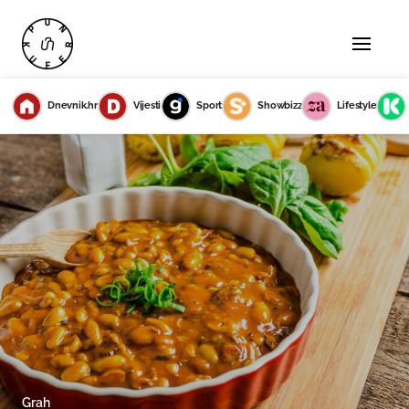
Dnevnik.hr
Vijesti
Sport
Showbizz
Lifestyle
Grah