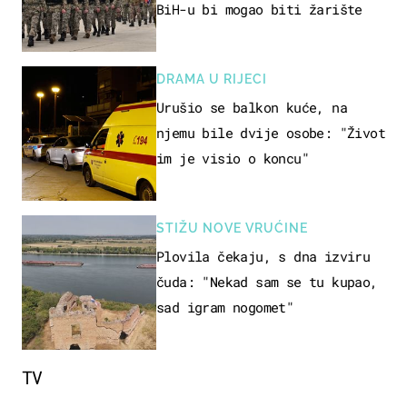
BiH-u bi mogao biti žarište
DRAMA U RIJECI
Urušio se balkon kuće, na
njemu bile dvije osobe: "Život
im je visio o koncu"
STIŽU NOVE VRUĆINE
Plovila čekaju, s dna izviru
čuda: "Nekad sam se tu kupao,
sad igram nogomet"
TV