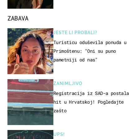
ZABAVA
JESTE LI PROBALI?
Turisticu oduševila ponuda u
Primoštenu: "Oni su puno
pametniji od nas"
ZANIMLJIVO
Registracija iz SAD-a postala
hit u Hrvatskoj! Pogledajte
zašto
UPS!