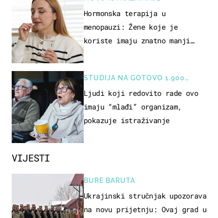
Hormonska terapija u
menopauzi: Žene koje je
koriste imaju znatno manji
rizik od ovoga
STUDIJA NA GOTOVO 1.900
OSOBA
Ljudi koji redovito rade ovo
imaju “mlađi” organizam,
pokazuje istraživanje
VIJESTI
BURE BARUTA
Ukrajinski stručnjak upozorava
na novu prijetnju: Ovaj grad u