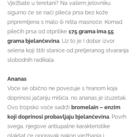
Vježbate u teretani? Na vašem jelovniku
sigurno će se naći pileća prsa bez kože
pripremljena s malo ili ništa masnoće. Komad
pilećih prsa od otprilike
175 grama ima 55
grama bjelančevina
. Uz to je I dobar izvor
selena koji štiti stanice od pretjeranog stvaranja
slobodnih radikala.
Ananas
Voće se obično ne povezuje s hranom koja
doprinosi jačanju mišića, no ananas je izuzetak.
Ovo tropsko voće sadrži
bromelain – enzim
koji doprinosi probavljaju bjelančevina
. Povrh
svega, njegove antiupalne karakteristike
olakšat će oporavak nakon vježbanja i