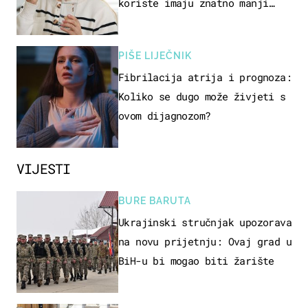
koriste imaju znatno manji
rizik od ovoga
PIŠE LIJEČNIK
Fibrilacija atrija i prognoza:
Koliko se dugo može živjeti s
ovom dijagnozom?
VIJESTI
BURE BARUTA
Ukrajinski stručnjak upozorava
na novu prijetnju: Ovaj grad u
BiH-u bi mogao biti žarište