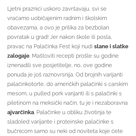
Ljetni praznici uskoro završavaju, svi se
vraćamo uobičajenim radnim i školskim
obavezama, a ovo je prilika za bezbolan
povratak u grad! Jer nakon škole ili posla,
pravac na Palačinka Fest koji nudi
slane i slatke
zalogaje
. Maštoviti recepti prošle su godine
iznenadili sve posjetitelje, no, ove godine
ponuda je još raznovrsnija. Od brojnih varijanti
palačinkotorte, do američkih palačinki s carskim
mesom, u pulled pork varijanti ili s palačinki s
piletinom na meksički način, tu je i nezaboravna
ajvarčinka
. Palačinke u obliku životinja te
sladoled varijante i proteinske palačinke s
bučnicom samo su neki od noviteta koje ćete