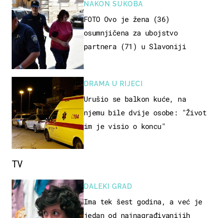
NAKON SUKOBA
FOTO Ovo je žena (36)
osumnjičena za ubojstvo
partnera (71) u Slavoniji
DRAMA U RIJECI
Urušio se balkon kuće, na
njemu bile dvije osobe: "Život
im je visio o koncu"
TV
DALEKI GRAD
Ima tek šest godina, a već je
jedan od najnagrađivanijih