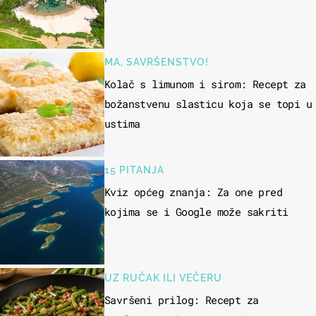
MA, SAVRŠENSTVO!
Kolač s limunom i sirom: Recept za
božanstvenu slasticu koja se topi u
ustima
15 PITANJA
Kviz općeg znanja: Za one pred
kojima se i Google može sakriti
UZ RUČAK ILI VEČERU
Savršeni prilog: Recept za