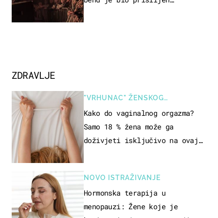
prekinuti nastup
ZDRAVLJE
"VRHUNAC" ŽENSKOG
SEKSUALNOG ISKUSTVA
Kako do vaginalnog orgazma?
Samo 18 % žena može ga
doživjeti isključivo na ovaj
način
NOVO ISTRAŽIVANJE
Hormonska terapija u
menopauzi: Žene koje je