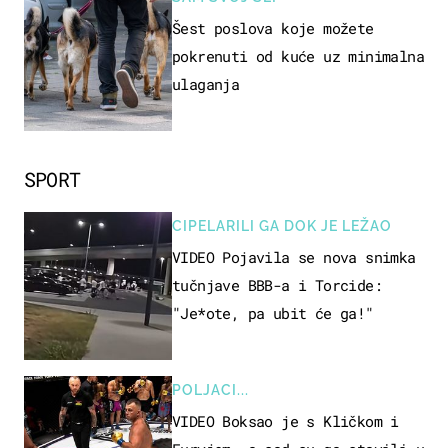
Šest poslova koje možete
pokrenuti od kuće uz minimalna
ulaganja
SPORT
CIPELARILI GA DOK JE LEŽAO
VIDEO Pojavila se nova snimka
tučnjave BBB-a i Torcide:
"Je*ote, pa ubit će ga!"
POLJACI...
VIDEO Boksao je s Kličkom i