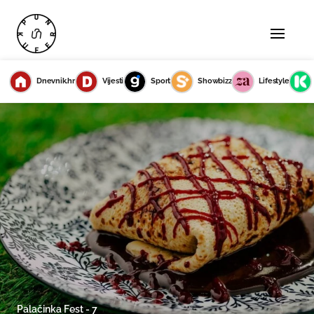
Dnevnik.hr
Vijesti
Sport
Showbizz
Lifestyle
Palačinka Fest - 7