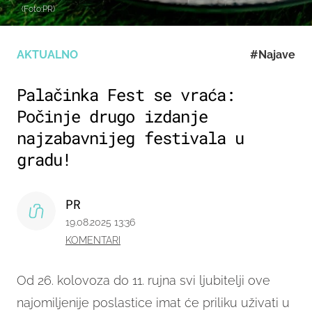
(Foto:PR)
AKTUALNO
#Najave
Palačinka Fest se vraća:
Počinje drugo izdanje
najzabavnijeg festivala u
gradu!
PR
19.08.2025 13:36
KOMENTARI
Od 26. kolovoza do 11. rujna svi ljubitelji ove
najomiljenije poslastice imat će priliku uživati u