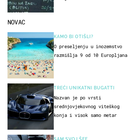
naziv jela
NOVAC
KAMO BI OTIŠLI?
O preseljenju u inozemstvo
razmišlja 9 od 10 Europljana
TREĆI UNIKATNI BUGATTI
Nazvan je po vrsti
srednjovjekovnog viteškog
konja i visok samo metar
SAM SVOJ ŠEF