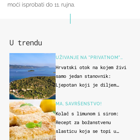
moći isprobati do 11. rujna.
U trendu
UŽIVANJE NA "PRIVATNOM"
OTOKU
Hrvatski otok na kojem živi
samo jedan stanovnik:
Ljepotan koji je diljem
svijeta poznat po svojem
"bijelom zlatu"
MA, SAVRŠENSTVO!
Kolač s limunom i sirom:
Recept za božanstvenu
slasticu koja se topi u
ustima