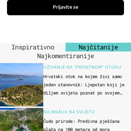
Prijavite se
Inspirativno
Najčitanije
Najkomentiranije
UŽIVANJE NA "PRIVATNOM" OTOKU
Hrvatski otok na kojem živi samo
jedan stanovnik: Ljepotan koji je
diljem svijeta poznat po svojem
"bijelom zlatu"
NAJMANJA NA SVIJETU
Čudo prirode: Predivna pješčana
plaža na 100 metara od mora