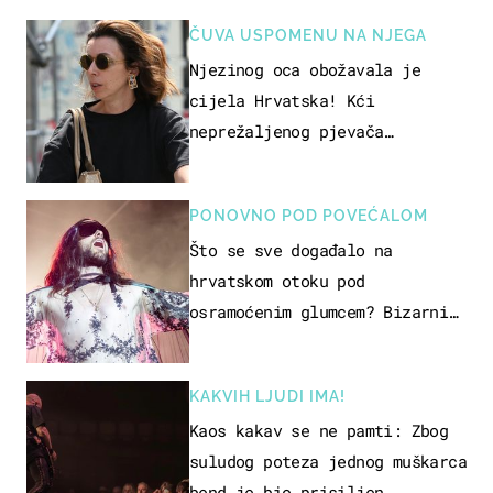
ČUVA USPOMENU NA NJEGA
Njezinog oca obožavala je
cijela Hrvatska! Kći
neprežaljenog pjevača
projurila špicom na dva kotača
PONOVNO POD POVEĆALOM
Što se sve događalo na
hrvatskom otoku pod
osramoćenim glumcem? Bizarni
prizori i danas izazivaju
nevjericu
KAKVIH LJUDI IMA!
Kaos kakav se ne pamti: Zbog
suludog poteza jednog muškarca
bend je bio prisiljen