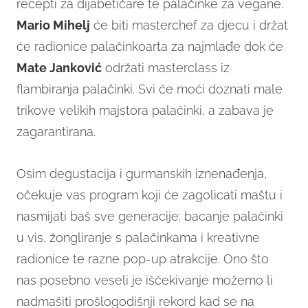
recepti za dijabetičare te palačinke za vegane.
Mario Mihelj
će biti masterchef za djecu i držat
će radionice palačinkoarta za najmlađe dok će
Mate Janković
održati masterclass iz
flambiranja palačinki. Svi će moći doznati male
trikove velikih majstora palačinki, a zabava je
zagarantirana.
Osim degustacija i gurmanskih iznenađenja,
očekuje vas program koji će zagolicati maštu i
nasmijati baš sve generacije: bacanje palačinki
u vis, žongliranje s palačinkama i kreativne
radionice te razne pop-up atrakcije. Ono što
nas posebno veseli je iščekivanje možemo li
nadmašiti prošlogodišnji rekord kad se na