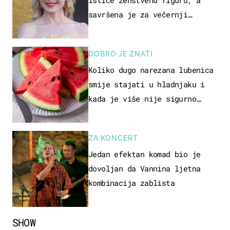
ističe ženstvenu figuru, a
savršena je za večernji
izlazak na moru
DOBRO JE ZNATI
Koliko dugo narezana lubenica
smije stajati u hladnjaku i
kada je više nije sigurno
jesti?
ZA KONCERT
Jedan efektan komad bio je
dovoljan da Vannina ljetna
kombinacija zablista
SHOW