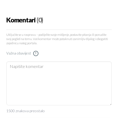
Komentari
(0)
Uključite se u raspravu – podijelite svoje mišljenje, postavite pitanja ili ponudite
svoj pogled na temu. Vaš komentar može potaknuti zanimljiv dijalog i obogatiti
zajednicu našeg portala.
Važna obavijest
!
1500 znakova preostalo