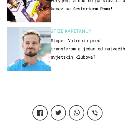
Furyjem, a sad su ga stavili u
kavez sa šestoricom Roma!
Pogledajte kako je završilo
STIŽE KAPETANU?
Stoper Vatrenih pred
transferom u jedan od najvećih
svjetskih klubova?