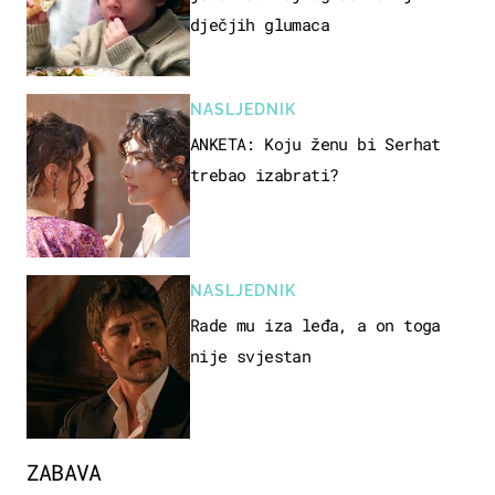
dječjih glumaca
NASLJEDNIK
ANKETA: Koju ženu bi Serhat
trebao izabrati?
NASLJEDNIK
Rade mu iza leđa, a on toga
nije svjestan
ZABAVA