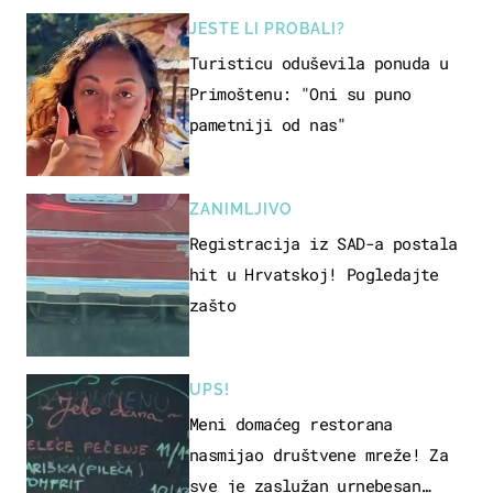
JESTE LI PROBALI?
Turisticu oduševila ponuda u
Primoštenu: "Oni su puno
pametniji od nas"
ZANIMLJIVO
Registracija iz SAD-a postala
hit u Hrvatskoj! Pogledajte
zašto
UPS!
Meni domaćeg restorana
nasmijao društvene mreže! Za
sve je zaslužan urnebesan