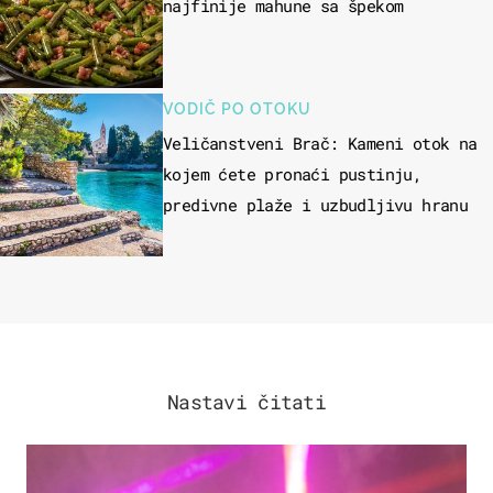
najfinije mahune sa špekom
VODIČ PO OTOKU
Veličanstveni Brač: Kameni otok na
kojem ćete pronaći pustinju,
predivne plaže i uzbudljivu hranu
Nastavi čitati
KULTURA & ZABAVA