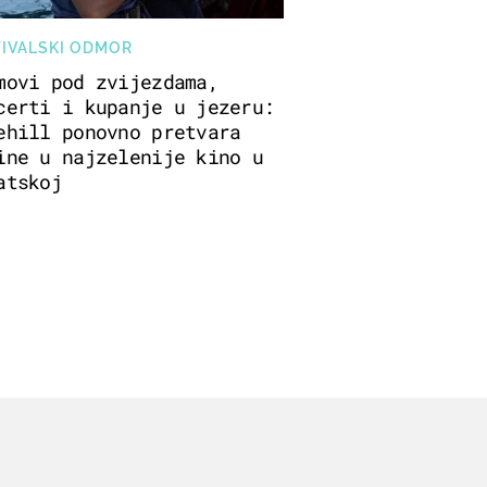
TIVALSKI ODMOR
movi pod zvijezdama,
certi i kupanje u jezeru:
ehill ponovno pretvara
ine u najzelenije kino u
atskoj