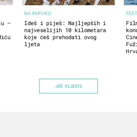
NA PAPUKU
FES
ju –
Ideš i piješ: Najljepših i
Fil
najveselijih 10 kilometara
kon
diću
koje ćeš prehodati ovog
Cin
ljeta
Fuž
Hrv
JOŠ VIJESTI