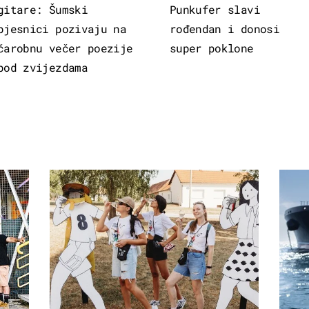
gitare: Šumski
Punkufer slavi
pjesnici pozivaju na
rođendan i donosi
čarobnu večer poezije
super poklone
pod zvijezdama