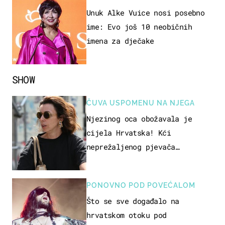
Unuk Alke Vuice nosi posebno
ime: Evo još 10 neobičnih
imena za dječake
SHOW
ČUVA USPOMENU NA NJEGA
Njezinog oca obožavala je
cijela Hrvatska! Kći
neprežaljenog pjevača
projurila špicom na dva kotača
PONOVNO POD POVEĆALOM
Što se sve događalo na
hrvatskom otoku pod