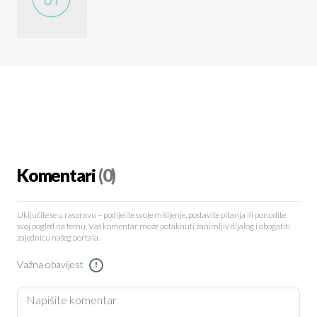
Komentari
(0)
Uključite se u raspravu – podijelite svoje mišljenje, postavite pitanja ili ponudite
svoj pogled na temu. Vaš komentar može potaknuti zanimljiv dijalog i obogatiti
zajednicu našeg portala.
Važna obavijest
!