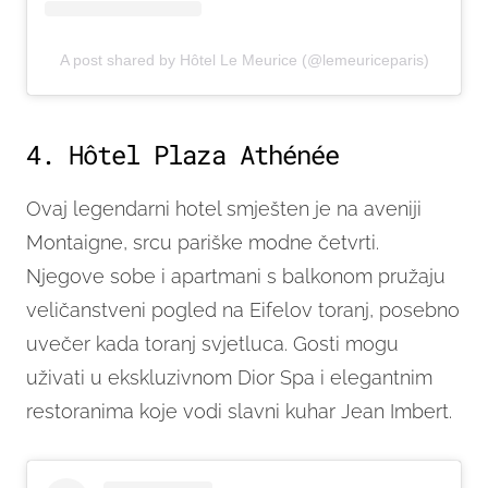
A post shared by Hôtel Le Meurice (@lemeuriceparis)
4. Hôtel Plaza Athénée
Ovaj legendarni hotel smješten je na aveniji
Montaigne, srcu pariške modne četvrti.
Njegove sobe i apartmani s balkonom pružaju
veličanstveni pogled na Eifelov toranj, posebno
uvečer kada toranj svjetluca. Gosti mogu
uživati u ekskluzivnom Dior Spa i elegantnim
restoranima koje vodi slavni kuhar Jean Imbert.