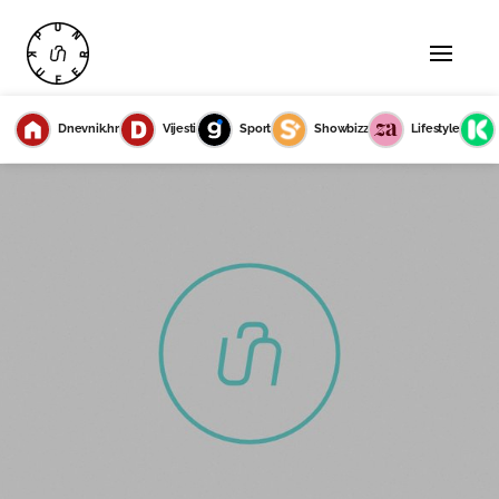
Dnevnik.hr
Vijesti
Sport
Showbizz
Lifestyle