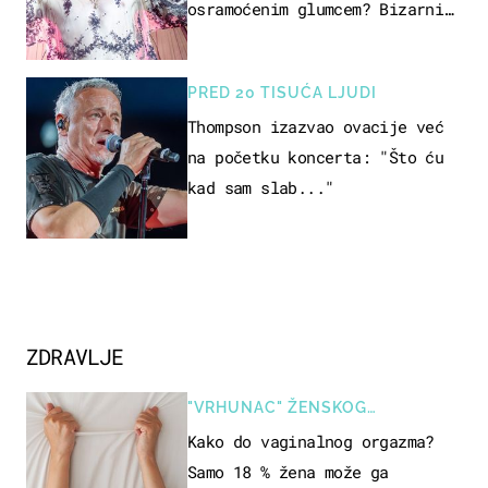
osramoćenim glumcem? Bizarni
prizori i danas izazivaju
nevjericu
PRED 20 TISUĆA LJUDI
Thompson izazvao ovacije već
na početku koncerta: "Što ću
kad sam slab..."
ZDRAVLJE
"VRHUNAC" ŽENSKOG
SEKSUALNOG ISKUSTVA
Kako do vaginalnog orgazma?
Samo 18 % žena može ga