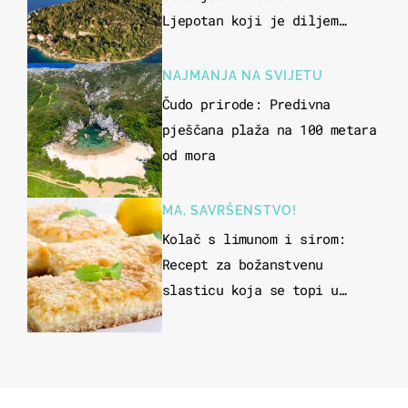
Ljepotan koji je diljem
svijeta poznat po svojem
"bijelom zlatu"
NAJMANJA NA SVIJETU
Čudo prirode: Predivna
pješčana plaža na 100 metara
od mora
MA, SAVRŠENSTVO!
Kolač s limunom i sirom:
Recept za božanstvenu
slasticu koja se topi u
ustima