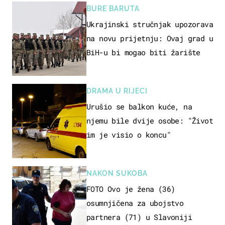
BURE BARUTA
Ukrajinski stručnjak upozorava
na novu prijetnju: Ovaj grad u
BiH-u bi mogao biti žarište
DRAMA U RIJECI
Urušio se balkon kuće, na
njemu bile dvije osobe: "Život
im je visio o koncu"
NAKON SUKOBA
FOTO Ovo je žena (36)
osumnjičena za ubojstvo
partnera (71) u Slavoniji