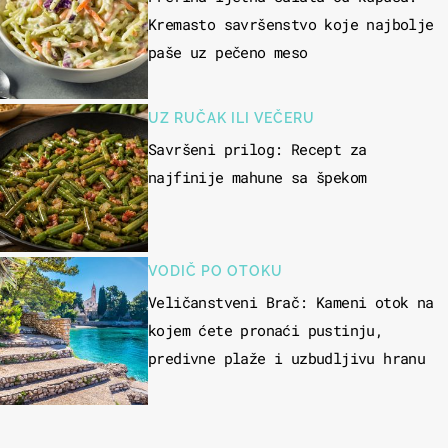
Kremasto savršenstvo koje najbolje
paše uz pečeno meso
UZ RUČAK ILI VEČERU
Savršeni prilog: Recept za
najfinije mahune sa špekom
VODIČ PO OTOKU
Veličanstveni Brač: Kameni otok na
kojem ćete pronaći pustinju,
predivne plaže i uzbudljivu hranu