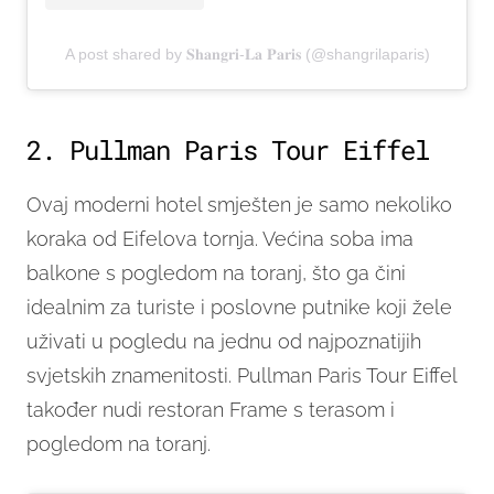
A post shared by 𝐒𝐡𝐚𝐧𝐠𝐫𝐢-𝐋𝐚 𝐏𝐚𝐫𝐢𝐬 (@shangrilaparis)
2. Pullman Paris Tour Eiffel
Ovaj moderni hotel smješten je samo nekoliko
koraka od Eifelova tornja. Većina soba ima
balkone s pogledom na toranj, što ga čini
idealnim za turiste i poslovne putnike koji žele
uživati u pogledu na jednu od najpoznatijih
svjetskih znamenitosti. Pullman Paris Tour Eiffel
također nudi restoran Frame s terasom i
pogledom na toranj.