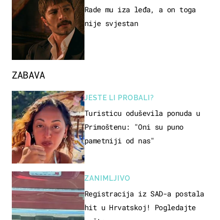
Rade mu iza leđa, a on toga
nije svjestan
ZABAVA
JESTE LI PROBALI?
Turisticu oduševila ponuda u
Primoštenu: "Oni su puno
pametniji od nas"
ZANIMLJIVO
Registracija iz SAD-a postala
hit u Hrvatskoj! Pogledajte