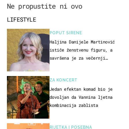
Ne propustite ni ovo
LIFESTYLE
POPUT SIRENE
Haljina Danijele Martinović
ističe ženstvenu figuru, a
savršena je za večernji
izlazak na moru
ZA KONCERT
Jedan efektan komad bio je
dovoljan da Vannina ljetna
kombinacija zablista
RIJETKA I POSEBNA