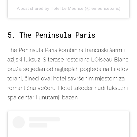
A post shared by Hôtel Le Meurice (@lemeuriceparis)
5. The Peninsula Paris
The Peninsula Paris kombinira francuski šarm i
azijski luksuz. S terase restorana L'Oiseau Blanc
pruža se jedan od najljepših pogleda na Eifelov
toranj, čineći ovaj hotel savršenim mjestom za
romantičnu večeru. Hotel također nudi luksuzni
spa centar i unutarnji bazen.