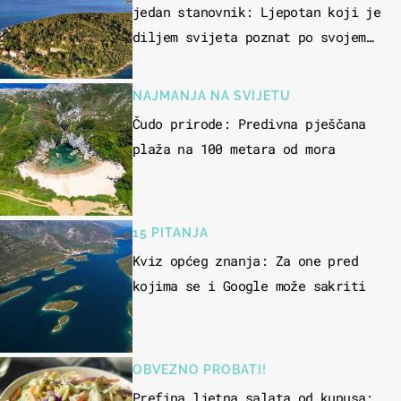
jedan stanovnik: Ljepotan koji je
diljem svijeta poznat po svojem
"bijelom zlatu"
NAJMANJA NA SVIJETU
Čudo prirode: Predivna pješčana
plaža na 100 metara od mora
15 PITANJA
Kviz općeg znanja: Za one pred
kojima se i Google može sakriti
OBVEZNO PROBATI!
Prefina ljetna salata od kupusa: