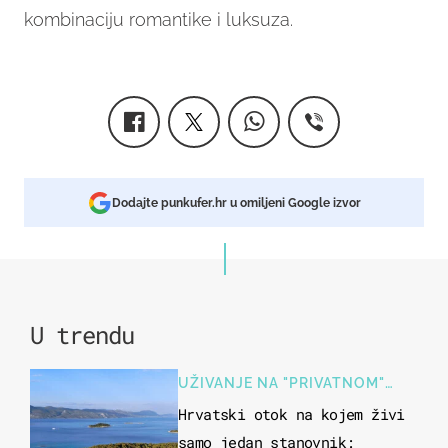
kombinaciju romantike i luksuza.
Dodajte punkufer.hr u omiljeni Google izvor
U trendu
UŽIVANJE NA "PRIVATNOM"
OTOKU
Hrvatski otok na kojem živi
samo jedan stanovnik: