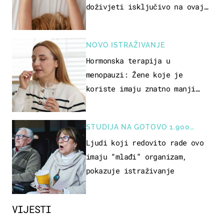
doživjeti isključivo na ovaj
način
NOVO ISTRAŽIVANJE
Hormonska terapija u
menopauzi: Žene koje je
koriste imaju znatno manji
rizik od ovoga
STUDIJA NA GOTOVO 1.900
OSOBA
Ljudi koji redovito rade ovo
imaju “mlađi” organizam,
pokazuje istraživanje
VIJESTI