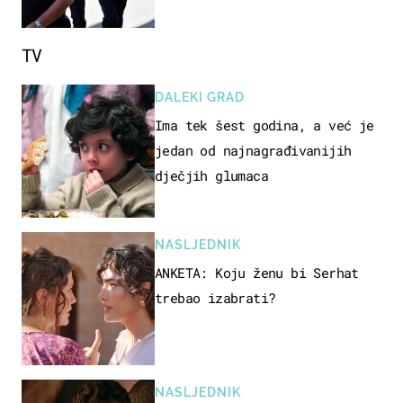
TV
DALEKI GRAD
Ima tek šest godina, a već je
jedan od najnagrađivanijih
dječjih glumaca
NASLJEDNIK
ANKETA: Koju ženu bi Serhat
trebao izabrati?
NASLJEDNIK