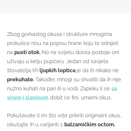
Zbog gorkastog okusa i strukture mnogima
prokulice nisu na popisu hrane koju bi odnijeli
na
pusti otok.
No na svijetu doista postoje oni
uživaju u kelju pupčaru. Jedan od savjeta
štovatelja tih
ljupkih loptica
je da ih nikako ne
prekuhate.
Također, mnogi su shvatili da ih nije
nužno kuhati na pari ili u vodi. Zapeku li se
sa
sirom i slaninom
dobit će fini, umami okus.
Pokušavate li im što više prikriti originalni okus,
iskušajte ih u varijanti s
balzamičkim octom.