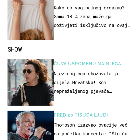
SEKSUALNOG ISKUSTVA
Kako do vaginalnog orgazma?
Samo 18 % žena može ga
doživjeti isključivo na ovaj
način
SHOW
ČUVA USPOMENU NA NJEGA
Njezinog oca obožavala je
cijela Hrvatska! Kći
neprežaljenog pjevača
projurila špicom na dva kotača
PRED 20 TISUĆA LJUDI
Thompson izazvao ovacije već
na početku koncerta: "Što ću