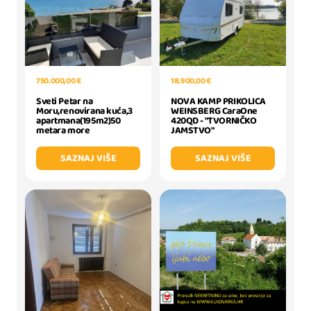
750.000,00 €
18.900,00 €
Sveti Petar na
NOVA KAMP PRIKOLICA
Moru,renovirana kuća,3
WEINSBERG CaraOne
apartmana(195m2)50
420QD - "TVORNIČKO
metara more
JAMSTVO"
SAZNAJ VIŠE
SAZNAJ VIŠE