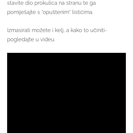
stavite dio prokulica na stranu te ga
pomiješajte s "opuštenim“ listićima.
Izmasirati možete i kelj, a kako to učiniti-
pogledajte u videu.