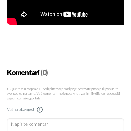
Komentari
(0)
Uključite se u raspravu – podijelite svoje mišljenje, postavite pitanja ili ponudite
svoj pogled na temu. Vaš komentar može potaknuti zanimljiv dijalog i obogatiti
zajednicu našeg portala.
Važna obavijest
!