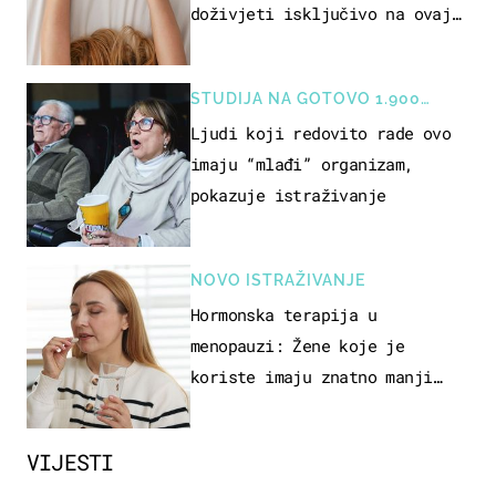
doživjeti isključivo na ovaj
način
STUDIJA NA GOTOVO 1.900
OSOBA
Ljudi koji redovito rade ovo
imaju “mlađi” organizam,
pokazuje istraživanje
NOVO ISTRAŽIVANJE
Hormonska terapija u
menopauzi: Žene koje je
koriste imaju znatno manji
rizik od ovoga
VIJESTI