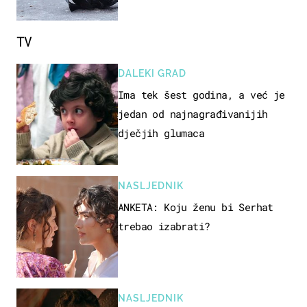
TV
DALEKI GRAD
Ima tek šest godina, a već je
jedan od najnagrađivanijih
dječjih glumaca
NASLJEDNIK
ANKETA: Koju ženu bi Serhat
trebao izabrati?
NASLJEDNIK