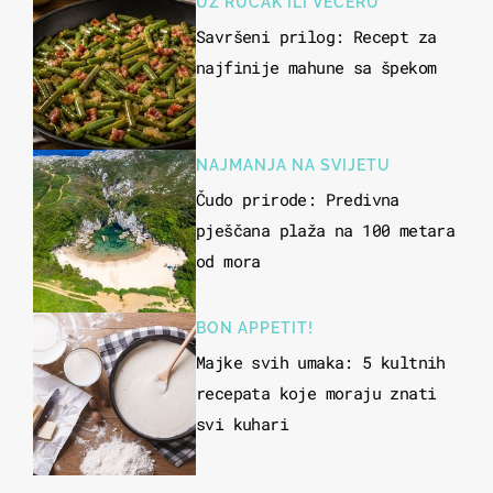
UZ RUČAK ILI VEČERU
Savršeni prilog: Recept za
najfinije mahune sa špekom
NAJMANJA NA SVIJETU
Čudo prirode: Predivna
pješčana plaža na 100 metara
od mora
BON APPETIT!
Majke svih umaka: 5 kultnih
recepata koje moraju znati
svi kuhari