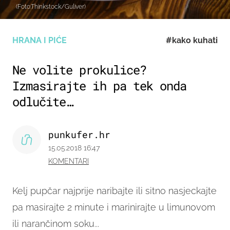
(Foto:Thinkstock/Guliver)
HRANA I PIĆE
#kako kuhati
Ne volite prokulice?
Izmasirajte ih pa tek onda
odlučite…
punkufer.hr
15.05.2018 16:47
KOMENTARI
Kelj pupčar najprije naribajte ili sitno nasjeckajte
pa masirajte 2 minute i marinirajte u limunovom
ili narančinom soku...