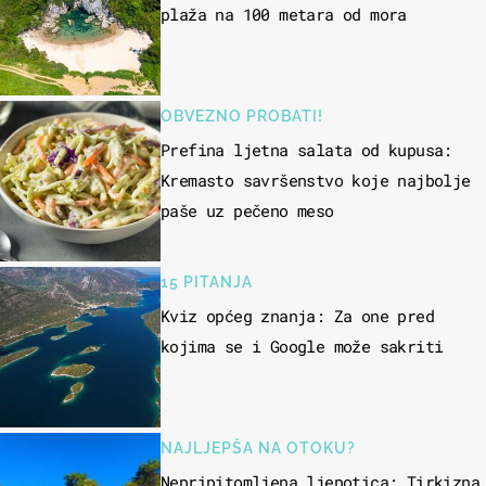
plaža na 100 metara od mora
OBVEZNO PROBATI!
Prefina ljetna salata od kupusa:
Kremasto savršenstvo koje najbolje
paše uz pečeno meso
15 PITANJA
Kviz općeg znanja: Za one pred
kojima se i Google može sakriti
NAJLJEPŠA NA OTOKU?
Nepripitomljena ljepotica: Tirkizna