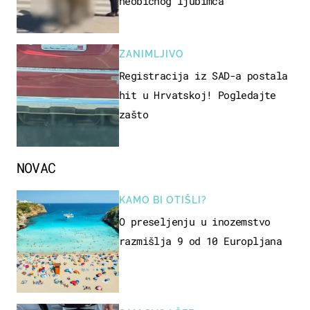
neobičnog ljubimca
ZANIMLJIVO
Registracija iz SAD-a postala
hit u Hrvatskoj! Pogledajte
zašto
NOVAC
KAMO BI OTIŠLI?
O preseljenju u inozemstvo
razmišlja 9 od 10 Europljana