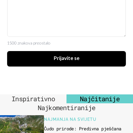
1500 znakova preostalo
Prijavite se
Inspirativno
Najčitanije
Najkomentiranije
NAJMANJA NA SVIJETU
Čudo prirode: Predivna pješčana