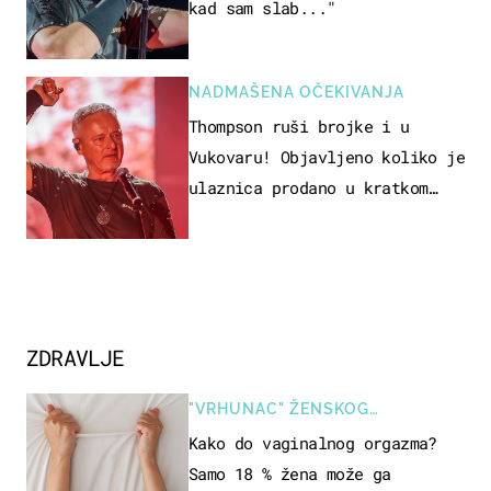
kad sam slab..."
NADMAŠENA OČEKIVANJA
Thompson ruši brojke i u
Vukovaru! Objavljeno koliko je
ulaznica prodano u kratkom
vremenu
ZDRAVLJE
"VRHUNAC" ŽENSKOG
SEKSUALNOG ISKUSTVA
Kako do vaginalnog orgazma?
Samo 18 % žena može ga