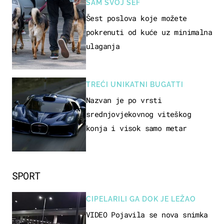
SAM SVOJ ŠEF
Šest poslova koje možete
pokrenuti od kuće uz minimalna
ulaganja
TREĆI UNIKATNI BUGATTI
Nazvan je po vrsti
srednjovjekovnog viteškog
konja i visok samo metar
SPORT
CIPELARILI GA DOK JE LEŽAO
VIDEO Pojavila se nova snimka