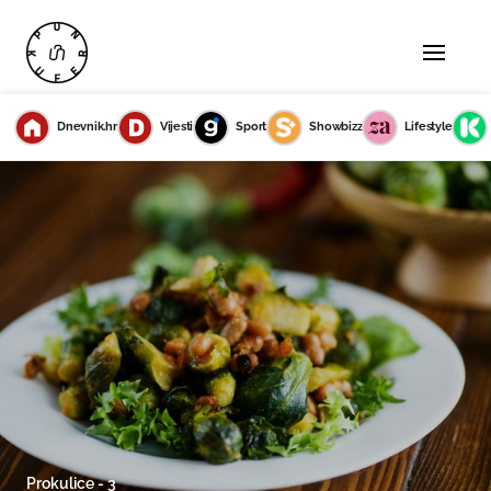
Dnevnik.hr
Vijesti
Sport
Showbizz
Lifestyle
Prokulice - 3