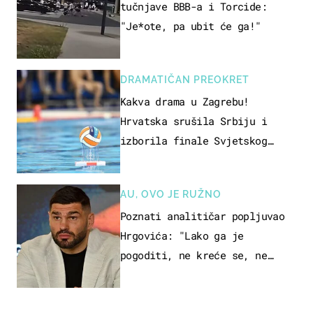
tučnjave BBB-a i Torcide:
"Je*ote, pa ubit će ga!"
DRAMATIČAN PREOKRET
Kakva drama u Zagrebu!
Hrvatska srušila Srbiju i
izborila finale Svjetskog
prvenstva
AU, OVO JE RUŽNO
Poznati analitičar popljuvao
Hrgovića: "Lako ga je
pogoditi, ne kreće se, ne
koristi noge..."