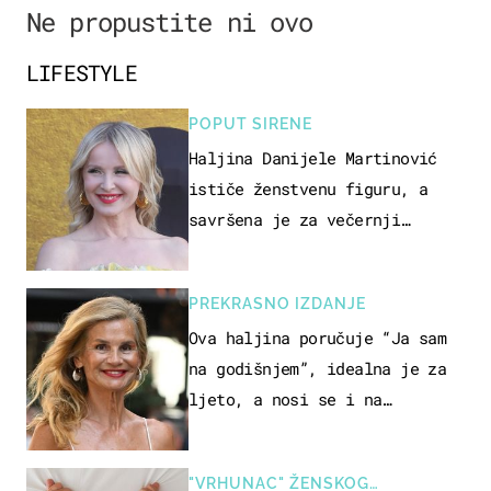
Ne propustite ni ovo
LIFESTYLE
POPUT SIRENE
Haljina Danijele Martinović
ističe ženstvenu figuru, a
savršena je za večernji
izlazak na moru
PREKRASNO IZDANJE
Ova haljina poručuje “Ja sam
na godišnjem”, idealna je za
ljeto, a nosi se i na
zagrebačkoj špici
"VRHUNAC" ŽENSKOG