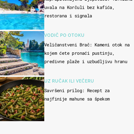
uvala na Korčuli bez kafića,
restorana i signala
VODIČ PO OTOKU
Veličanstveni Brač: Kameni otok na
kojem ćete pronaći pustinju,
predivne plaže i uzbudljivu hranu
UZ RUČAK ILI VEČERU
Savršeni prilog: Recept za
najfinije mahune sa špekom