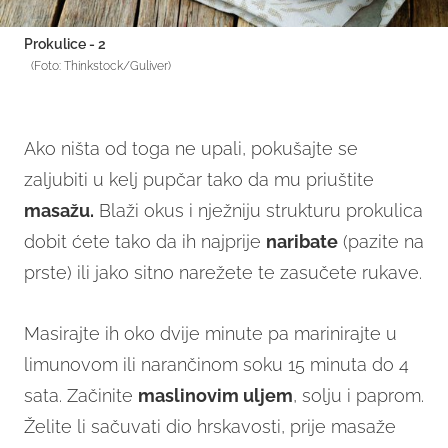
Prokulice - 2
(Foto: Thinkstock/Guliver)
Ako ništa od toga ne upali, pokušajte se
zaljubiti u kelj pupčar tako da mu priuštite
masažu.
Blaži okus i nježniju strukturu prokulica
dobit ćete tako da ih najprije
naribate
(pazite na
prste) ili jako sitno narežete te zasučete rukave.
Masirajte ih oko dvije minute pa marinirajte u
limunovom ili narančinom soku 15 minuta do 4
sata. Začinite
maslinovim uljem
, solju i paprom.
Želite li sačuvati dio hrskavosti, prije masaže