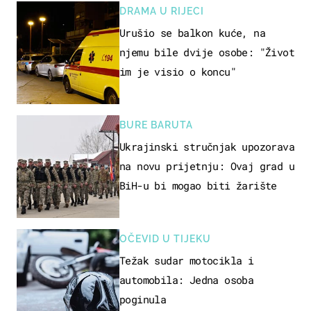
DRAMA U RIJECI
Urušio se balkon kuće, na
njemu bile dvije osobe: "Život
im je visio o koncu"
BURE BARUTA
Ukrajinski stručnjak upozorava
na novu prijetnju: Ovaj grad u
BiH-u bi mogao biti žarište
OČEVID U TIJEKU
Težak sudar motocikla i
automobila: Jedna osoba
poginula