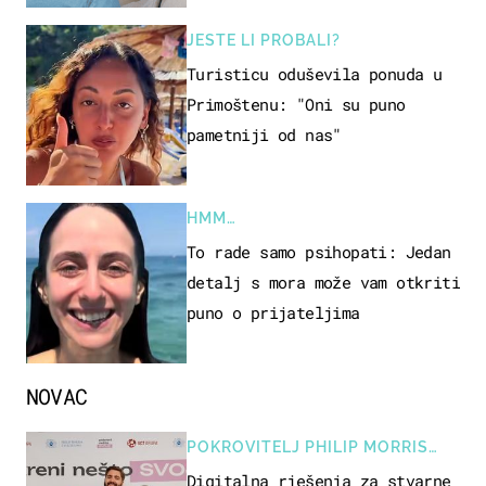
JESTE LI PROBALI?
Turisticu oduševila ponuda u
Primoštenu: "Oni su puno
pametniji od nas"
HMM…
To rade samo psihopati: Jedan
detalj s mora može vam otkriti
puno o prijateljima
NOVAC
POKROVITELJ PHILIP MORRIS
ZAGREB
Digitalna rješenja za stvarne