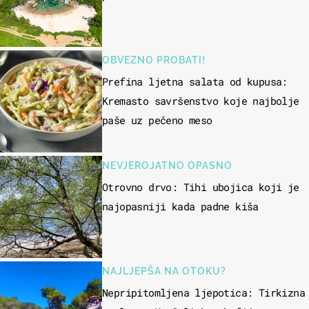
OBVEZNO PROBATI!
Prefina ljetna salata od kupusa:
Kremasto savršenstvo koje najbolje
paše uz pečeno meso
NEVJEROJATNO OPASNO
Otrovno drvo: Tihi ubojica koji je
najopasniji kada padne kiša
NAJLJEPŠA NA OTOKU?
Nepripitomljena ljepotica: Tirkizna