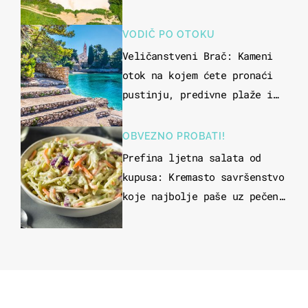
VODIČ PO OTOKU
Veličanstveni Brač: Kameni
otok na kojem ćete pronaći
pustinju, predivne plaže i
uzbudljivu hranu
OBVEZNO PROBATI!
Prefina ljetna salata od
kupusa: Kremasto savršenstvo
koje najbolje paše uz pečeno
meso