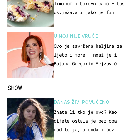
limunom i borovnicama – baš
osvježava i jako je fin
U NOJ NIJE VRUĆE
Ovo je savršena haljina za
ljeto i more - nosi je i
Bojana Gregorić Vejzović
SHOW
DANAS ŽIVI POVUČENO
Znate li tko je ovo? Kao
dijete ostala je bez oba
roditelja, a onda i bez
milijuna koje je trebala