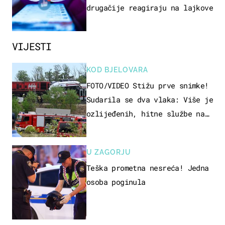
drugačije reagiraju na lajkove
VIJESTI
KOD BJELOVARA
FOTO/VIDEO Stižu prve snimke!
Sudarila se dva vlaka: Više je
ozlijeđenih, hitne službe na
terenu
U ZAGORJU
Teška prometna nesreća! Jedna
osoba poginula