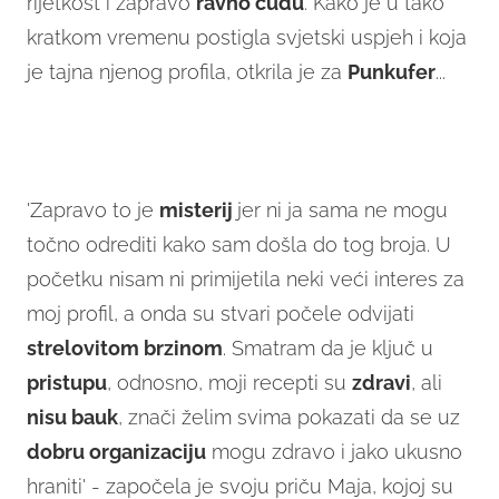
rijetkost i zapravo
ravno čudu
. Kako je u tako
kratkom vremenu postigla svjetski uspjeh i koja
je tajna njenog profila, otkrila je za
Punkufer
...
'Zapravo to je
misterij
jer ni ja sama ne mogu
točno odrediti kako sam došla do tog broja. U
početku nisam ni primijetila neki veći interes za
moj profil, a onda su stvari počele odvijati
strelovitom brzinom
. Smatram da je ključ u
pristupu
, odnosno, moji recepti su
zdravi
, ali
nisu bauk
, znači želim svima pokazati da se uz
dobru organizaciju
mogu zdravo i jako ukusno
hraniti' - započela je svoju priču Maja, kojoj su