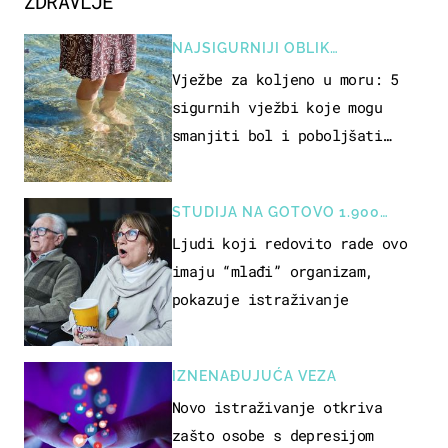
ZDRAVLJE
NAJSIGURNIJI OBLIK
REKREACIJE
Vježbe za koljeno u moru: 5
sigurnih vježbi koje mogu
smanjiti bol i poboljšati
pokretljivost
STUDIJA NA GOTOVO 1.900
OSOBA
Ljudi koji redovito rade ovo
imaju “mlađi” organizam,
pokazuje istraživanje
IZNENAĐUJUĆA VEZA
Novo istraživanje otkriva
zašto osobe s depresijom