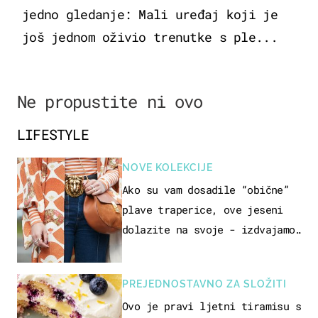
jedno gledanje: Mali uređaj koji je
još jednom oživio trenutke s ple...
Ne propustite ni ovo
LIFESTYLE
NOVE KOLEKCIJE
Ako su vam dosadile “obične”
plave traperice, ove jeseni
dolazite na svoje - izdvajamo
15 hit modela
PREJEDNOSTAVNO ZA SLOŽITI
Ovo je pravi ljetni tiramisu s