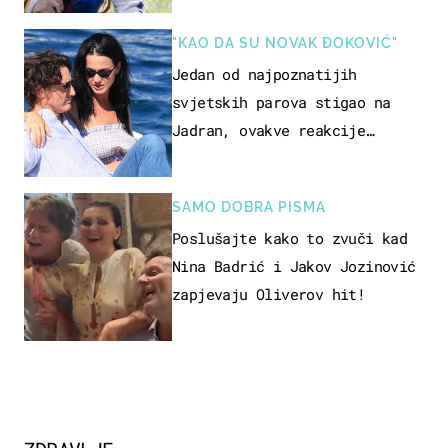
naslijediti
"KAO DA SU NOVAK ĐOKOVIĆ"
Jedan od najpoznatijih
svjetskih parova stigao na
Jadran, ovakve reakcije
vjerojatno nisu očekivali
SAMO DOBRA PISMA
Poslušajte kako to zvuči kad
Nina Badrić i Jakov Jozinović
zapjevaju Oliverov hit!