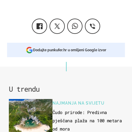
Dodajte punkufer.hr u omiljeni Google izvor
U trendu
NAJMANJA NA SVIJETU
Čudo prirode: Predivna
pješčana plaža na 100 metara
od mora