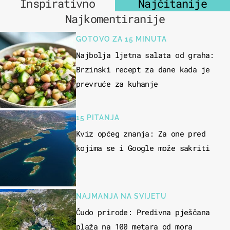
Inspirativno
Najčitanije
Najkomentiranije
GOTOVO ZA 15 MINUTA
Najbolja ljetna salata od graha:
Brzinski recept za dane kada je
prevruće za kuhanje
15 PITANJA
Kviz općeg znanja: Za one pred
kojima se i Google može sakriti
NAJMANJA NA SVIJETU
Čudo prirode: Predivna pješčana
plaža na 100 metara od mora