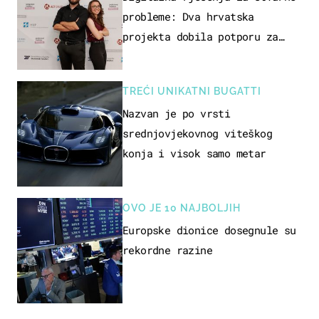
probleme: Dva hrvatska
projekta dobila potporu za
razvoj
TREĆI UNIKATNI BUGATTI
Nazvan je po vrsti
srednjovjekovnog viteškog
konja i visok samo metar
OVO JE 10 NAJBOLJIH
Europske dionice dosegnule su
rekordne razine