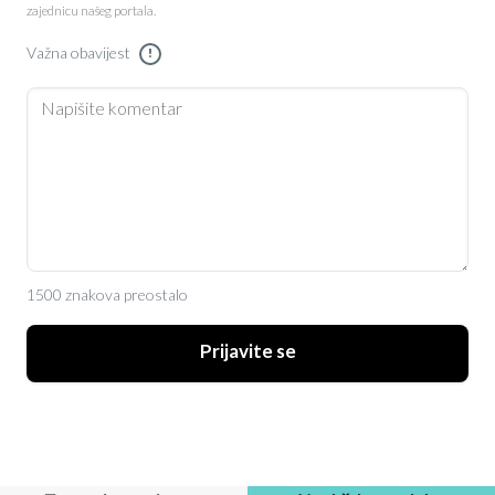
zajednicu našeg portala.
Važna obavijest
!
1500 znakova preostalo
Prijavite se