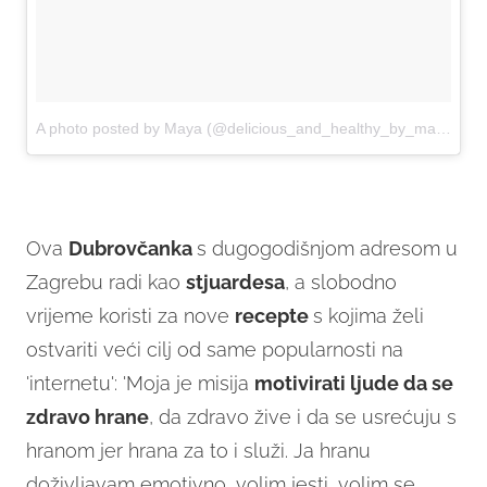
A photo posted by Maya (@delicious_and_healthy_by_maya)
on
Ova
Dubrovčanka
s dugogodišnjom adresom u
Zagrebu radi kao
stjuardesa
, a slobodno
vrijeme koristi za nove
recepte
s kojima želi
ostvariti veći cilj od same popularnosti na
'internetu': 'Moja je misija
motivirati ljude da se
zdravo hrane
, da zdravo žive i da se usrećuju s
hranom jer hrana za to i služi. Ja hranu
doživljavam emotivno, volim jesti, volim se