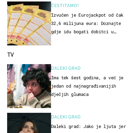
ČESTITAMO!
Izvučen je Eurojackpot od čak
32,6 milijuna eura: Doznajte
gdje idu bogati dobitci u
Hrvatskoj
TV
DALEKI GRAD
Ima tek šest godina, a već je
jedan od najnagrađivanijih
dječjih glumaca
DALEKI GRAD
Daleki grad: Jako je ljuta jer