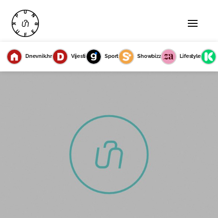
Dnevnik.hr
Vijesti
Sport
Showbizz
Lifestyle