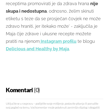
receptima promovirati je da zdrava hrana
nije
skupa i nedostupna
, odnosno, želim skinuti
etiketu s teze da se prosječan čovjek ne može
zdravo hraniti, jer itekako može' - zaključila je
Maja čije zdrave i ukusne recepte možete
pratiti na njenom
Instagram profilu
te blogu
Delicious and Healthy by Maja
.
Komentari
(0)
Uključite se u raspravu – podijelite svoje mišljenje, postavite pitanja ili ponudite
svoj pogled na temu. Vaš komentar može potaknuti zanimljiv dijalog i obogatiti