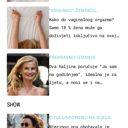
"VRHUNAC" ŽENSKOG
SEKSUALNOG ISKUSTVA
Kako do vaginalnog orgazma?
Samo 18 % žena može ga
doživjeti isključivo na ovaj
način
PREKRASNO IZDANJE
Ova haljina poručuje “Ja sam
na godišnjem”, idealna je za
ljeto, a nosi se i na
zagrebačkoj špici
SHOW
ČUVA USPOMENU NA NJEGA
Njezinog oca obožavala je