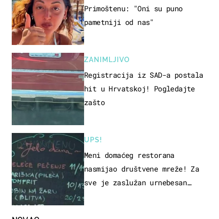
Primoštenu: "Oni su puno
pametniji od nas"
ZANIMLJIVO
Registracija iz SAD-a postala
hit u Hrvatskoj! Pogledajte
zašto
UPS!
Meni domaćeg restorana
nasmijao društvene mreže! Za
sve je zaslužan urnebesan
naziv jela