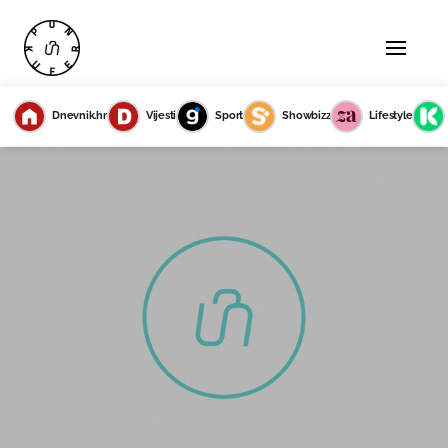
Dnevnik.hr
Vijesti
Sport
Showbizz
Lifestyle