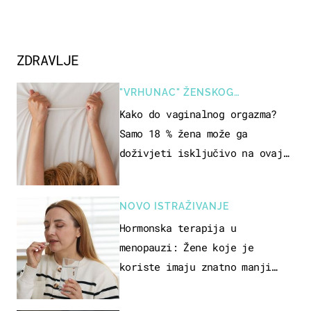
ZDRAVLJE
"VRHUNAC" ŽENSKOG
SEKSUALNOG ISKUSTVA
Kako do vaginalnog orgazma?
Samo 18 % žena može ga
doživjeti isključivo na ovaj
način
NOVO ISTRAŽIVANJE
Hormonska terapija u
menopauzi: Žene koje je
koriste imaju znatno manji
rizik od ovoga