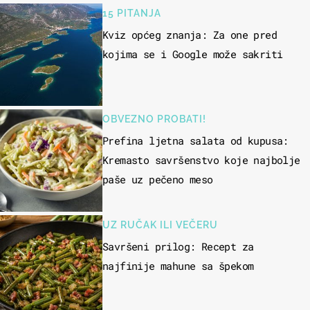
15 PITANJA
Kviz općeg znanja: Za one pred
kojima se i Google može sakriti
OBVEZNO PROBATI!
Prefina ljetna salata od kupusa:
Kremasto savršenstvo koje najbolje
paše uz pečeno meso
UZ RUČAK ILI VEČERU
Savršeni prilog: Recept za
najfinije mahune sa špekom