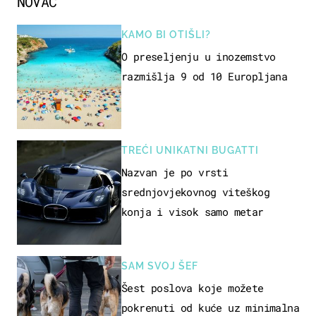
NOVAC
KAMO BI OTIŠLI?
O preseljenju u inozemstvo
razmišlja 9 od 10 Europljana
TREĆI UNIKATNI BUGATTI
Nazvan je po vrsti
srednjovjekovnog viteškog
konja i visok samo metar
SAM SVOJ ŠEF
Šest poslova koje možete
pokrenuti od kuće uz minimalna