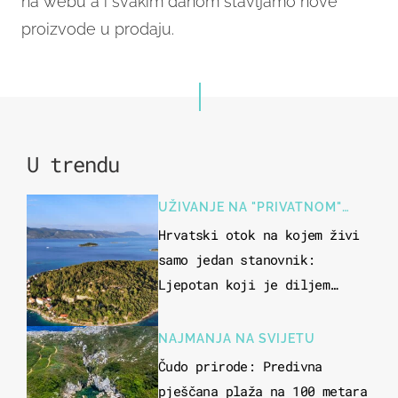
na webu a i svakim danom stavljamo nove
proizvode u prodaju.
U trendu
UŽIVANJE NA "PRIVATNOM"
OTOKU
Hrvatski otok na kojem živi
samo jedan stanovnik:
Ljepotan koji je diljem
svijeta poznat po svojem
"bijelom zlatu"
NAJMANJA NA SVIJETU
Čudo prirode: Predivna
pješčana plaža na 100 metara