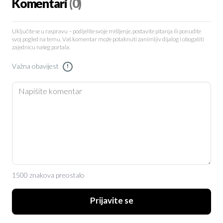
Komentari
(0)
Uključite se u raspravu – podijelite svoje mišljenje, postavite pitanja ili ponudite
svoj pogled na temu. Vaš komentar može potaknuti zanimljiv dijalog i obogatiti
zajednicu našeg portala.
Važna obavijest
!
1500 znakova preostalo
Prijavite se