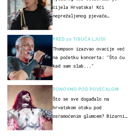
cijela Hrvatska! Kći
neprežaljenog pjevača
projurila špicom na dva kotača
PRED 20 TISUĆA LJUDI
Thompson izazvao ovacije već
na početku koncerta: "Što ću
kad sam slab..."
PONOVNO POD POVEĆALOM
Što se sve događalo na
hrvatskom otoku pod
osramoćenim glumcem? Bizarni
prizori i danas izazivaju
nevjericu