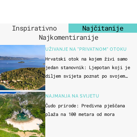
Inspirativno
Najčitanije
Najkomentiranije
UŽIVANJE NA "PRIVATNOM" OTOKU
Hrvatski otok na kojem živi samo
jedan stanovnik: Ljepotan koji je
diljem svijeta poznat po svojem
"bijelom zlatu"
NAJMANJA NA SVIJETU
Čudo prirode: Predivna pješčana
plaža na 100 metara od mora