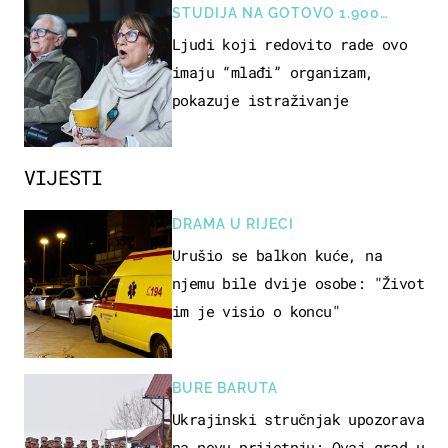
STUDIJA NA GOTOVO 1.900
OSOBA
Ljudi koji redovito rade ovo
imaju “mlađi” organizam,
pokazuje istraživanje
VIJESTI
DRAMA U RIJECI
Urušio se balkon kuće, na
njemu bile dvije osobe: "Život
im je visio o koncu"
BURE BARUTA
Ukrajinski stručnjak upozorava
na novu prijetnju: Ovaj grad u