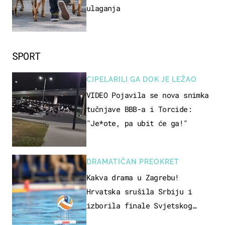
ulaganja
SPORT
CIPELARILI GA DOK JE LEŽAO
VIDEO Pojavila se nova snimka
tučnjave BBB-a i Torcide:
"Je*ote, pa ubit će ga!"
DRAMATIČAN PREOKRET
Kakva drama u Zagrebu!
Hrvatska srušila Srbiju i
izborila finale Svjetskog
prvenstva