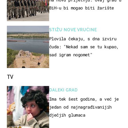
BiH-u bi mogao biti žarište
STIŽU NOVE VRUĆINE
Plovila čekaju, s dna izviru
čuda: "Nekad sam se tu kupao,
sad igram nogomet"
TV
DALEKI GRAD
Ima tek šest godina, a već je
jedan od najnagrađivanijih
dječjih glumaca