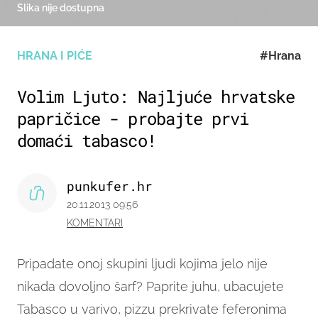
Slika nije dostupna
HRANA I PIĆE
#Hrana
Volim Ljuto: Najljuće hrvatske
papričice - probajte prvi
domaći tabasco!
punkufer.hr
20.11.2013 09:56
KOMENTARI
Pripadate onoj skupini ljudi kojima jelo nije
nikada dovoljno šarf? Paprite juhu, ubacujete
Tabasco u varivo, pizzu prekrivate feferonima