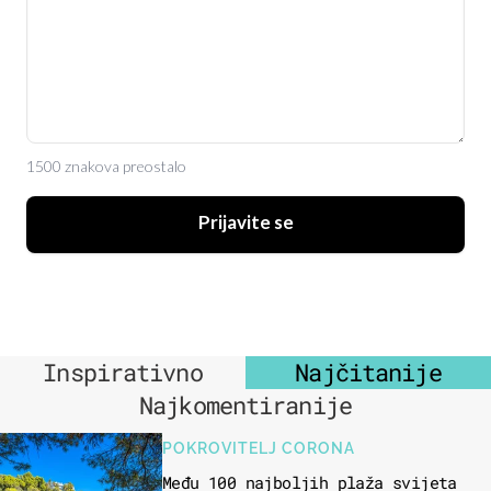
1500 znakova preostalo
Prijavite se
Inspirativno
Najčitanije
Najkomentiranije
POKROVITELJ CORONA
Među 100 najboljih plaža svijeta