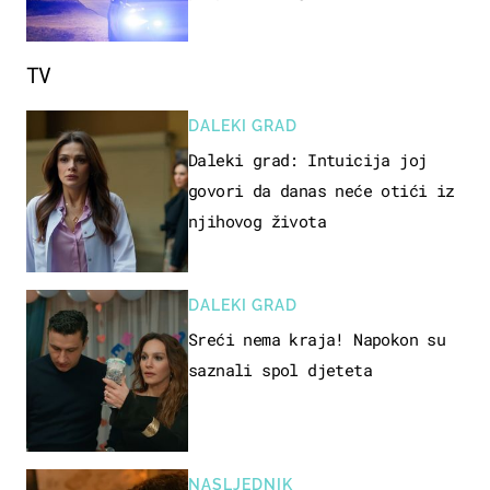
poginula
TV
DALEKI GRAD
Daleki grad: Intuicija joj
govori da danas neće otići iz
njihovog života
DALEKI GRAD
Sreći nema kraja! Napokon su
saznali spol djeteta
NASLJEDNIK