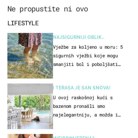
Ne propustite ni ovo
LIFESTYLE
NAJSIGURNIJI OBLIK
REKREACIJE
Vježbe za koljeno u moru: 5
sigurnih vježbi koje mogu
smanjiti bol i poboljšati
pokretljivost
I TERASA JE SAN SNOVA!
U ovoj raskošnoj kući s
bazenom pronašli smo
najelegantniju, a možda i
najljepšu bijelu kuhinju