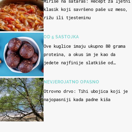
Miriše na sataraš: Recept za ljetni
klasik koji savršeno paše uz meso,
rižu ili tjesteninu
OD 5 SASTOJKA
Ove kuglice imaju ukupno 80 grama
proteina, a okus im je kao da
jedete najfinije slatkiše od
čokolade
NEVJEROJATNO OPASNO
Otrovno drvo: Tihi ubojica koji je
najopasniji kada padne kiša