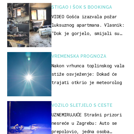
STIGAO I ŠOK S BOOKINGA
VIDEO Gošća izazvala požar
luksuznog apartmana. Vlasnik:
"Dok je gorjelo, smijali su
se, pili i pokazivali mi
srednji prst"
VREMENSKA PROGNOZA
Nakon vrhunca toplinskog vala
stiže osvježenje: Dokad će
trajati otkrio je meteorolog
VOZILO SLETJELO S CESTE
UZNEMIRUJUĆE Strašni prizori
nesreće u Zagrebu: Auto se
prepolovio, jedna osoba