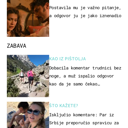
Postavila mu je važno pitanje,
a odgovor ju je jako iznenadio
ZABAVA
KAO IZ PIŠTOLJA
Dobacila komentar trudnici bez
noge, a muž ispalio odgovor
kao da je samo čekao…
ŠTO KAŽETE?
Isključio komentare: Par iz
Srbije preporučio spravicu za