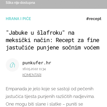
Slika nije dostupna
HRANA I PIĆE
#recept
"Jabuke u šlafroku" na
meksički način: Recept za fine
jastučiće punjene sočnim voćem
punkufer.hr
16.05.2022 11:34
KOMENTARI
Empanada je jelo koje se sastoji od pečenih
jastučića tijesta punjenih različitih nadjevima.
One mogu biti slane i slatke – puniti se