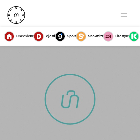
Dnevnik.hr
Vijesti
Sport
Showbizz
Lifestyle