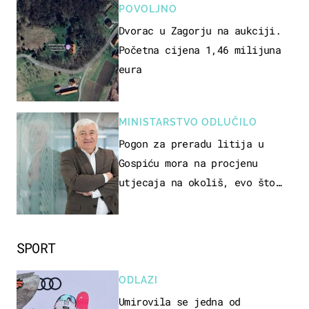
POVOLJNO
Dvorac u Zagorju na aukciji.
Početna cijena 1,46 milijuna
eura
MINISTARSTVO ODLUČILO
Pogon za preradu litija u
Gospiću mora na procjenu
utjecaja na okoliš, evo što
kaže ulagač
SPORT
ODLAZI
Umirovila se jedna od