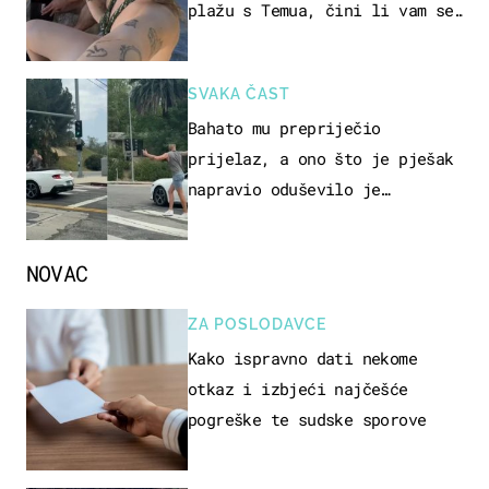
plažu s Temua, čini li vam se
ovo sigurnim?
SVAKA ČAST
Bahato mu prepriječio
prijelaz, a ono što je pješak
napravio oduševilo je
društvene mreže
NOVAC
ZA POSLODAVCE
Kako ispravno dati nekome
otkaz i izbjeći najčešće
pogreške te sudske sporove