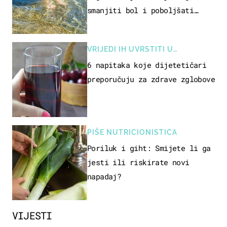
smanjiti bol i poboljšati
pokretljivost
VRIJEDI IH UVRSTITI U
PREHRANU
6 napitaka koje dijetetičari
preporučuju za zdrave zglobove
PIŠE NUTRICIONISTICA
Poriluk i giht: Smijete li ga
jesti ili riskirate novi
napadaj?
VIJESTI