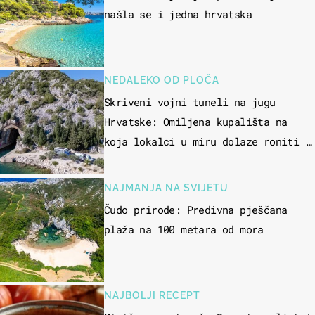
našla se i jedna hrvatska
NEDALEKO OD PLOČA
Skriveni vojni tuneli na jugu
Hrvatske: Omiljena kupališta na
koja lokalci u miru dolaze roniti i
skakati u more
NAJMANJA NA SVIJETU
Čudo prirode: Predivna pješčana
plaža na 100 metara od mora
NAJBOLJI RECEPT