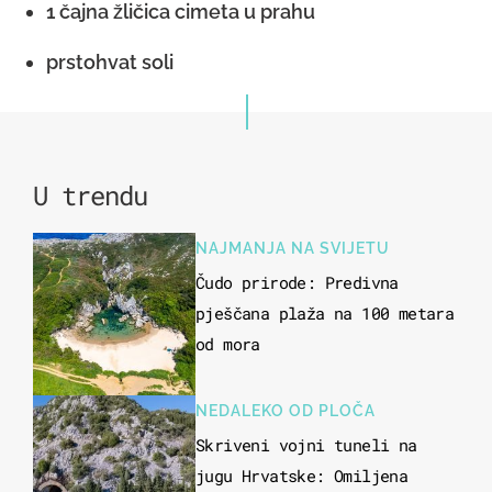
1 čajna žličica cimeta u prahu
prstohvat soli
U trendu
NAJMANJA NA SVIJETU
Čudo prirode: Predivna
pješčana plaža na 100 metara
od mora
NEDALEKO OD PLOČA
Skriveni vojni tuneli na
jugu Hrvatske: Omiljena