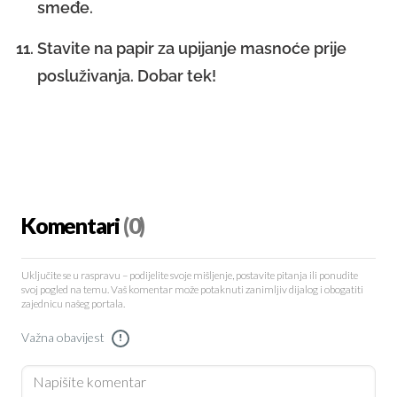
smeđe.
Stavite na papir za upijanje masnoće prije
posluživanja. Dobar tek!
Komentari
(0)
Uključite se u raspravu – podijelite svoje mišljenje, postavite pitanja ili ponudite
svoj pogled na temu. Vaš komentar može potaknuti zanimljiv dijalog i obogatiti
zajednicu našeg portala.
Važna obavijest
!