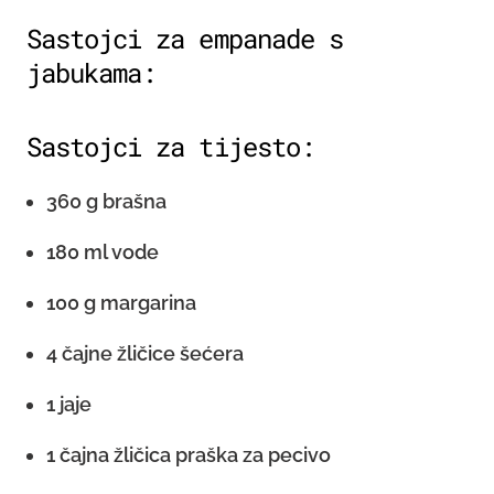
Sastojci za empanade s
jabukama:
Sastojci za tijesto:
360 g brašna
180 ml vode
100 g margarina
4 čajne žličice šećera
1 jaje
1 čajna žličica praška za pecivo