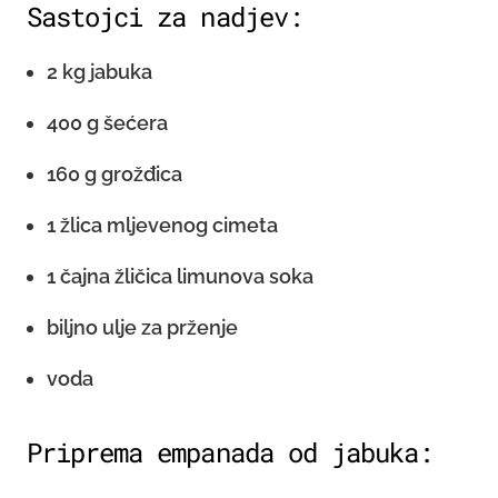
Sastojci za nadjev:
2 kg jabuka
400 g šećera
160 g grožđica
1 žlica mljevenog cimeta
1 čajna žličica limunova soka
biljno ulje za prženje
voda
Priprema empanada od jabuka: