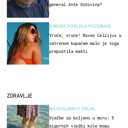
general Ante Gotovina?
S MORA POSLALA POZDRAVE
Vruće, vruće! Nives Celzijus u
vatrenom kupaćem malo je toga
prepustila mašti
ZDRAVLJE
NAJSIGURNIJI OBLIK
REKREACIJE
Vježbe za koljeno u moru: 5
sigurnih vježbi koje mogu