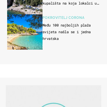
kupališta na koja lokalci u
miru dolaze roniti i skakati
u more
POKROVITELJ CORONA
Među 100 najboljih plaža
svijeta našla se i jedna
hrvatska