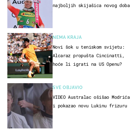
najboljih skijašica novog doba
NEMA KRAJA
Novi šok u teniskom svijetu:
Alcaraz propušta Cincinatti,
hoće li igrati na US Openu?
SVE OBJAVIO
VIDEO Australac ošišao Modrića
i pokazao novu Lukinu frizuru