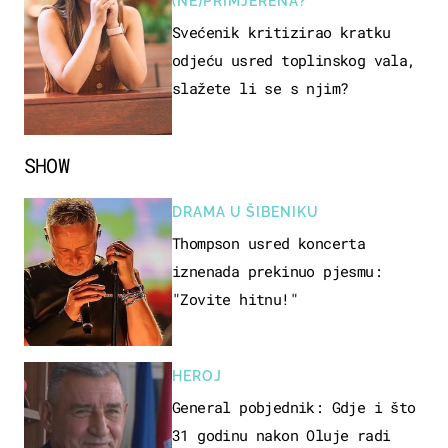
(NE)PRIMJERENA?
Svećenik kritizirao kratku
odjeću usred toplinskog vala,
slažete li se s njim?
SHOW
DRAMA U ŠIBENIKU
Thompson usred koncerta
iznenada prekinuo pjesmu:
"Zovite hitnu!"
HEROJ
General pobjednik: Gdje i što
31 godinu nakon Oluje radi