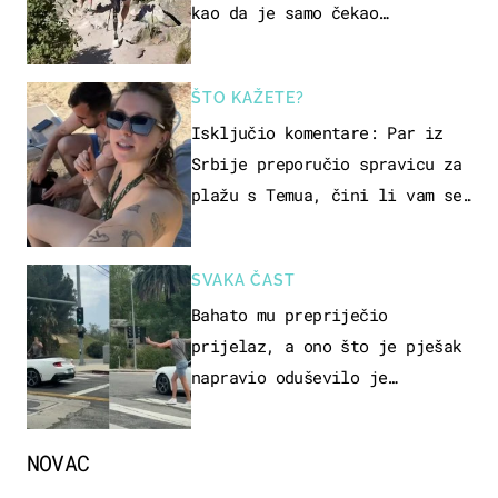
kao da je samo čekao…
ŠTO KAŽETE?
Isključio komentare: Par iz
Srbije preporučio spravicu za
plažu s Temua, čini li vam se
ovo sigurnim?
SVAKA ČAST
Bahato mu prepriječio
prijelaz, a ono što je pješak
napravio oduševilo je
društvene mreže
NOVAC