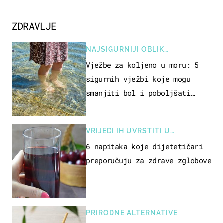
ZDRAVLJE
NAJSIGURNIJI OBLIK
REKREACIJE
Vježbe za koljeno u moru: 5
sigurnih vježbi koje mogu
smanjiti bol i poboljšati
pokretljivost
VRIJEDI IH UVRSTITI U
PREHRANU
6 napitaka koje dijetetičari
preporučuju za zdrave zglobove
PRIRODNE ALTERNATIVE