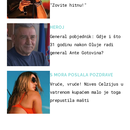
"Zovite hitnu!"
HEROJ
General pobjednik: Gdje i što
31 godinu nakon Oluje radi
general Ante Gotovina?
S MORA POSLALA POZDRAVE
Vruće, vruće! Nives Celzijus u
vatrenom kupaćem malo je toga
prepustila mašti