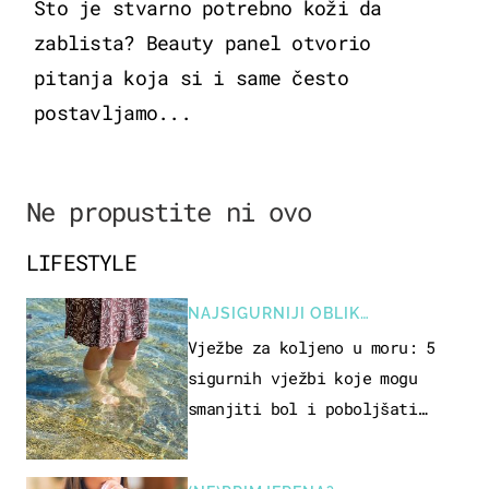
Što je stvarno potrebno koži da
zablista? Beauty panel otvorio
pitanja koja si i same često
postavljamo...
Ne propustite ni ovo
LIFESTYLE
NAJSIGURNIJI OBLIK
REKREACIJE
Vježbe za koljeno u moru: 5
sigurnih vježbi koje mogu
smanjiti bol i poboljšati
pokretljivost