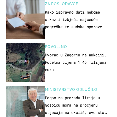
ZA POSLODAVCE
Kako ispravno dati nekome
otkaz i izbjeći najčešće
pogreške te sudske sporove
POVOLJNO
Dvorac u Zagorju na aukciji.
Početna cijena 1,46 milijuna
eura
MINISTARSTVO ODLUČILO
Pogon za preradu litija u
Gospiću mora na procjenu
utjecaja na okoliš, evo što