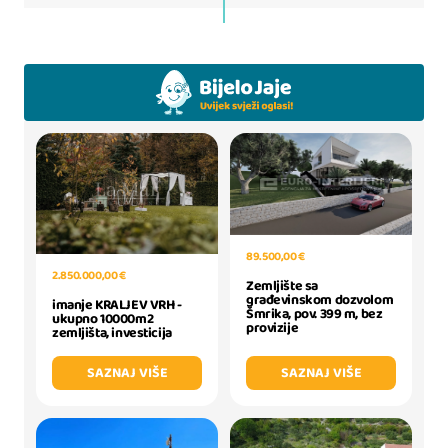
89.500,00 €
2.850.000,00 €
Zemljište sa
građevinskom dozvolom
imanje KRALJEV VRH -
Šmrika, pov. 399 m, bez
ukupno 10000m2
provizije
zemljišta, investicija
SAZNAJ VIŠE
SAZNAJ VIŠE