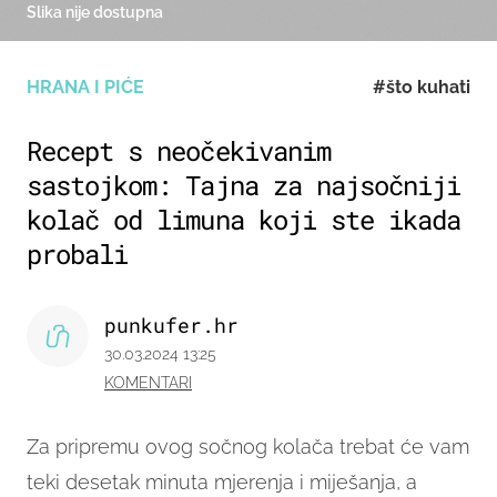
Slika nije dostupna
HRANA I PIĆE
#što kuhati
Recept s neočekivanim
sastojkom: Tajna za najsočniji
kolač od limuna koji ste ikada
probali
punkufer.hr
30.03.2024 13:25
KOMENTARI
Za pripremu ovog sočnog kolača trebat će vam
teki desetak minuta mjerenja i miješanja, a