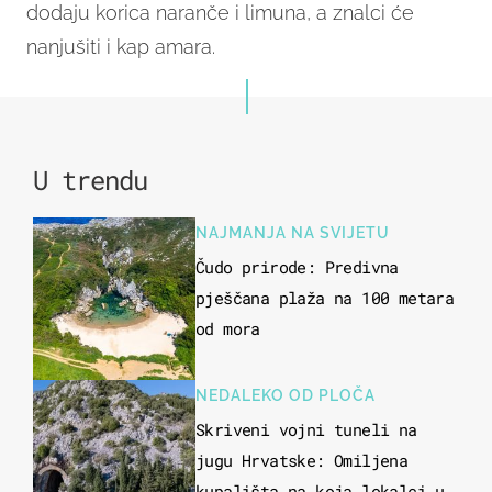
dodaju korica naranče i limuna, a znalci će
nanjušiti i kap amara.
U trendu
NAJMANJA NA SVIJETU
Čudo prirode: Predivna
pješčana plaža na 100 metara
od mora
NEDALEKO OD PLOČA
Skriveni vojni tuneli na
jugu Hrvatske: Omiljena
kupališta na koja lokalci u