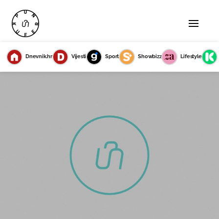
Dnevnik.hr
Vijesti
Sport
Showbizz
Lifestyle