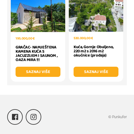
530.000,00 €
195.000,00 €
Kuća, Gornje Obuljeno,
GRAČAC- NAMJEŠTENA
220 m2 s 2016 m2
KAMENA KUĆA S
okućnice (prodaja)
JACUZZIJEM I SAUNOM ,
OAZA MIRA !!!
SAZNAJ VIŠE
SAZNAJ VIŠE
© Punkufer