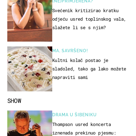
(NE)PRIMJERENA?
Svećenik kritizirao kratku
odjeću usred toplinskog vala,
slažete li se s njim?
MA, SAVRŠENO!
Kultni kolač postao je
sladoled, tako ga lako možete
napraviti sami
SHOW
DRAMA U ŠIBENIKU
Thompson usred koncerta
iznenada prekinuo pjesmu: