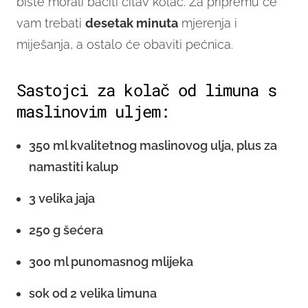
biste morali baciti čitav kolač. Za pripremu će
vam trebati
desetak minuta
mjerenja i
miješanja, a ostalo će obaviti pećnica.
Sastojci za kolač od limuna s
maslinovim uljem:
350 ml kvalitetnog maslinovog ulja, plus za
namastiti kalup
3 velika jaja
250 g šećera
300 ml punomasnog mlijeka
sok od 2 velika limuna