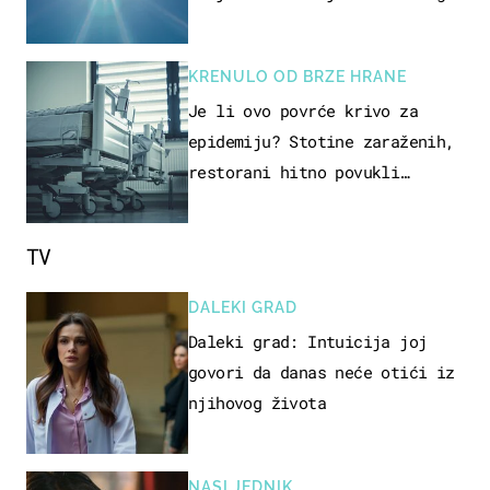
KRENULO OD BRZE HRANE
Je li ovo povrće krivo za
epidemiju? Stotine zaraženih,
restorani hitno povukli
proizvod
TV
DALEKI GRAD
Daleki grad: Intuicija joj
govori da danas neće otići iz
njihovog života
NASLJEDNIK