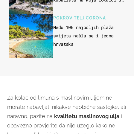
miru dolaze roniti i skakati
u more
POKROVITELJ CORONA
Među 100 najboljih plaža
svijeta našla se i jedna
hrvatska
Za kolač od limuna s maslinovim uljem ne
morate nabavljati nikakve neobične sastojke, ali
naravno, pazite na
kvalitetu maslinovog ulja
i
obavezno provjerite da nije užeglo kako ne