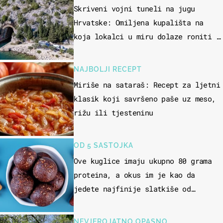
Skriveni vojni tuneli na jugu
Hrvatske: Omiljena kupališta na
koja lokalci u miru dolaze roniti i
skakati u more
NAJBOLJI RECEPT
Miriše na sataraš: Recept za ljetni
klasik koji savršeno paše uz meso,
rižu ili tjesteninu
OD 5 SASTOJKA
Ove kuglice imaju ukupno 80 grama
proteina, a okus im je kao da
jedete najfinije slatkiše od
čokolade
NEVJEROJATNO OPASNO