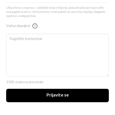
Uključite se u raspravu – podijelite svoje mišljenje, postavite pitanja ili ponudite
svoj pogled na temu. Vaš komentar može potaknuti zanimljiv dijalog i obogatiti
zajednicu našeg portala.
Važna obavijest
!
1500 znakova preostalo
Prijavite se