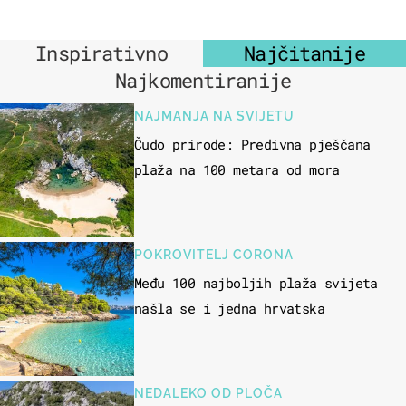
Inspirativno
Najčitanije
Najkomentiranije
NAJMANJA NA SVIJETU
Čudo prirode: Predivna pješčana
plaža na 100 metara od mora
POKROVITELJ CORONA
Među 100 najboljih plaža svijeta
našla se i jedna hrvatska
NEDALEKO OD PLOČA