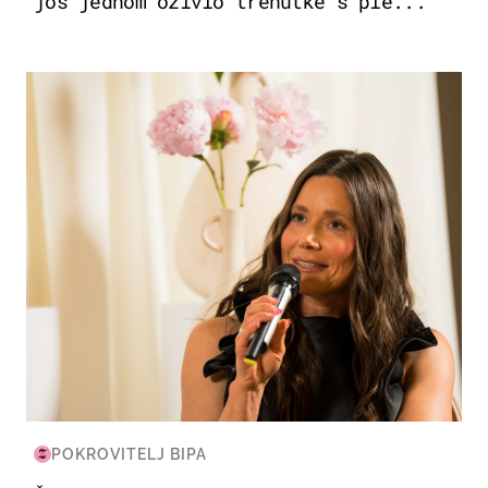
još jednom oživio trenutke s ple...
MODA & LJEPOTA
POKROVITELJ BIPA