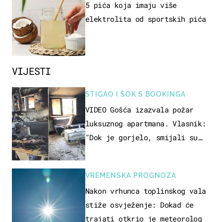
5 pića koja imaju više
elektrolita od sportskih pića
VIJESTI
STIGAO I ŠOK S BOOKINGA
VIDEO Gošća izazvala požar
luksuznog apartmana. Vlasnik:
"Dok je gorjelo, smijali su
se, pili i pokazivali mi
srednji prst"
VREMENSKA PROGNOZA
Nakon vrhunca toplinskog vala
stiže osvježenje: Dokad će
trajati otkrio je meteorolog