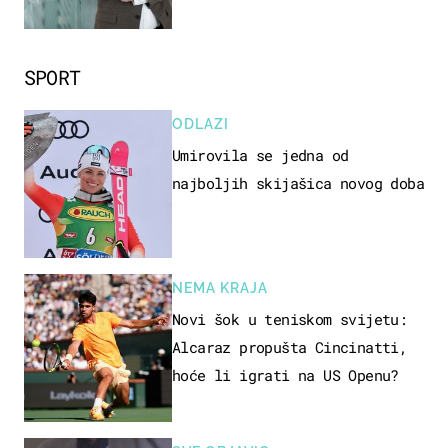
kaže ulagač
SPORT
ODLAZI
Umirovila se jedna od
najboljih skijašica novog doba
NEMA KRAJA
Novi šok u teniskom svijetu:
Alcaraz propušta Cincinatti,
hoće li igrati na US Openu?