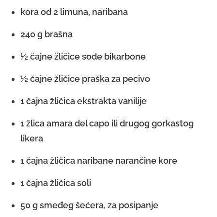
kora od 2 limuna, naribana
240 g brašna
½ čajne žličice sode bikarbone
½ čajne žličice praška za pecivo
1 čajna žličica ekstrakta vanilije
1 žlica amara del capo ili drugog gorkastog
likera
1 čajna žličica naribane narančine kore
1 čajna žličica soli
50 g smeđeg šećera, za posipanje