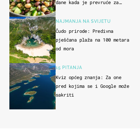
dane kada je prevruće za
kuhanje
NAJMANJA NA SVIJETU
Čudo prirode: Predivna
pješčana plaža na 100 metara
od mora
15 PITANJA
Kviz općeg znanja: Za one
pred kojima se i Google može
sakriti