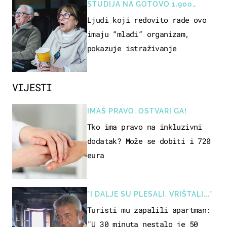
STUDIJA NA GOTOVO 1.900
OSOBA
Ljudi koji redovito rade ovo
imaju “mlađi” organizam,
pokazuje istraživanje
VIJESTI
IMAŠ PRAVO, OSTVARI GA!
Tko ima pravo na inkluzivni
dodatak? Može se dobiti i 720
eura
"I DALJE SU PLESALI, VRIŠTALI..."
Turisti mu zapalili apartman:
"U 30 minuta nestalo je 50