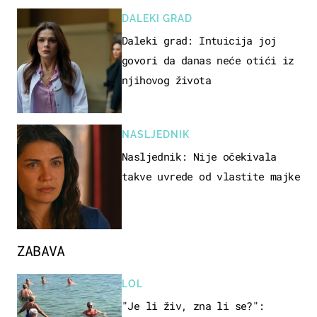
DALEKI GRAD
Daleki grad: Intuicija joj
govori da danas neće otići iz
njihovog života
NASLJEDNIK
Nasljednik: Nije očekivala
takve uvrede od vlastite majke
ZABAVA
LOL
"Je li živ, zna li se?":