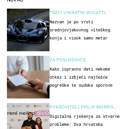
TREĆI UNIKATNI BUGATTI
Nazvan je po vrsti
srednjovjekovnog viteškog
konja i visok samo metar
ZA POSLODAVCE
Kako ispravno dati nekome
otkaz i izbjeći najčešće
pogreške te sudske sporove
POKROVITELJ PHILIP MORRIS
ZAGREB
Digitalna rješenja za stvarne
probleme: Dva hrvatska