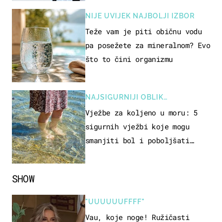
NIJE UVIJEK NAJBOLJI IZBOR
Teže vam je piti običnu vodu
pa posežete za mineralnom? Evo
što to čini organizmu
NAJSIGURNIJI OBLIK
REKREACIJE
Vježbe za koljeno u moru: 5
sigurnih vježbi koje mogu
smanjiti bol i poboljšati
pokretljivost
SHOW
"UUUUUUFFFF"
Vau, koje noge! Ružičasti