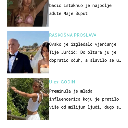
badić istaknuo je najbolje
adute Maje Šuput
RASKOŠNA PROSLAVA
Ovako je izgledalo vjenčanje
Tije Jurčić: Do oltara ju je
dopratio očuh, a slavilo se uz
Olivera i Rozgu
U 27. GODINI
Preminula je mlada
influencerica koju je pratilo
više od milijun ljudi, dugo se
borila s opakom bolesti