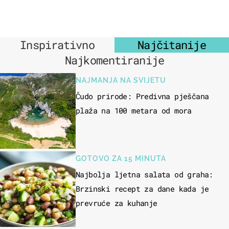
Inspirativno
Najčitanije
Najkomentiranije
NAJMANJA NA SVIJETU
Čudo prirode: Predivna pješčana
plaža na 100 metara od mora
GOTOVO ZA 15 MINUTA
Najbolja ljetna salata od graha:
Brzinski recept za dane kada je
prevruće za kuhanje