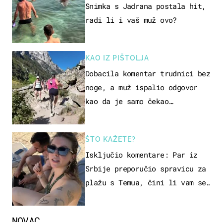
Snimka s Jadrana postala hit,
radi li i vaš muž ovo?
KAO IZ PIŠTOLJA
Dobacila komentar trudnici bez
noge, a muž ispalio odgovor
kao da je samo čekao…
ŠTO KAŽETE?
Isključio komentare: Par iz
Srbije preporučio spravicu za
plažu s Temua, čini li vam se
ovo sigurnim?
NOVAC