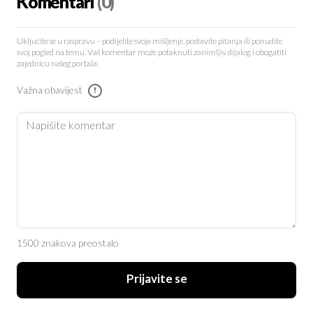
Komentari
(0)
Uključite se u raspravu – podijelite svoje mišljenje, postavite pitanja ili ponudite
svoj pogled na temu. Vaš komentar može potaknuti zanimljiv dijalog i obogatiti
zajednicu našeg portala.
Važna obavijest
!
1500 znakova preostalo
Prijavite se