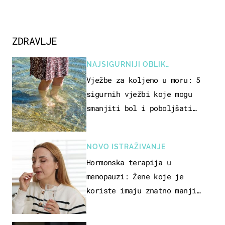
ZDRAVLJE
NAJSIGURNIJI OBLIK
REKREACIJE
Vježbe za koljeno u moru: 5
sigurnih vježbi koje mogu
smanjiti bol i poboljšati
pokretljivost
NOVO ISTRAŽIVANJE
Hormonska terapija u
menopauzi: Žene koje je
koriste imaju znatno manji
rizik od ovoga