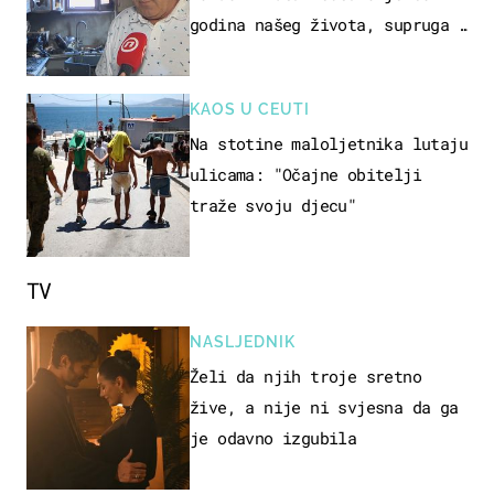
godina našeg života, supruga i
ja ne možemo oka sklopiti"
KAOS U CEUTI
Na stotine maloljetnika lutaju
ulicama: "Očajne obitelji
traže svoju djecu"
TV
NASLJEDNIK
Želi da njih troje sretno
žive, a nije ni svjesna da ga
je odavno izgubila