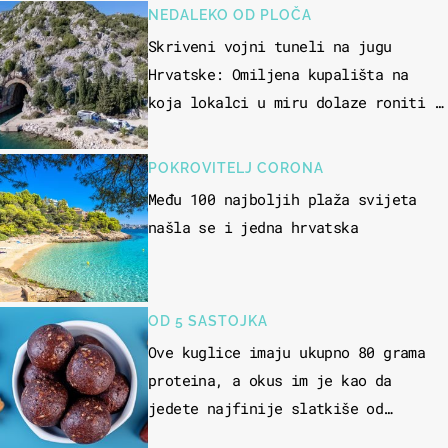
NEDALEKO OD PLOČA
Skriveni vojni tuneli na jugu
Hrvatske: Omiljena kupališta na
koja lokalci u miru dolaze roniti i
skakati u more
POKROVITELJ CORONA
Među 100 najboljih plaža svijeta
našla se i jedna hrvatska
OD 5 SASTOJKA
Ove kuglice imaju ukupno 80 grama
proteina, a okus im je kao da
jedete najfinije slatkiše od
čokolade