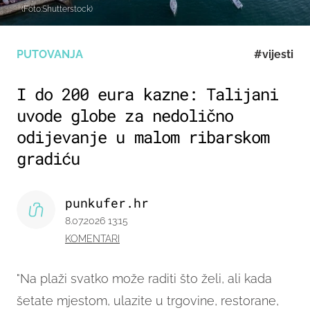
(Foto:Shutterstock)
PUTOVANJA
#vijesti
I do 200 eura kazne: Talijani
uvode globe za nedolično
odijevanje u malom ribarskom
gradiću
punkufer.hr
8.07.2026 13:15
KOMENTARI
"Na plaži svatko može raditi što želi, ali kada
šetate mjestom, ulazite u trgovine, restorane,