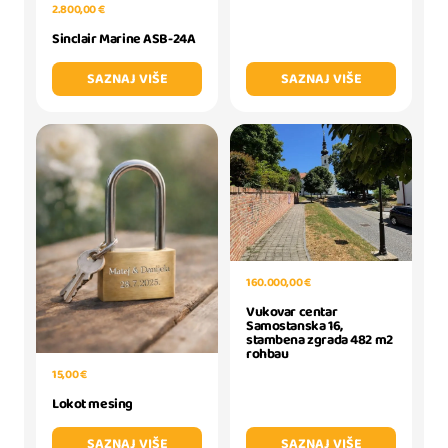
2.800,00 €
Sinclair Marine ASB-24A
SAZNAJ VIŠE
SAZNAJ VIŠE
160.000,00 €
Vukovar centar
Samostanska 16,
stambena zgrada 482 m2
rohbau
15,00 €
Lokot mesing
SAZNAJ VIŠE
SAZNAJ VIŠE