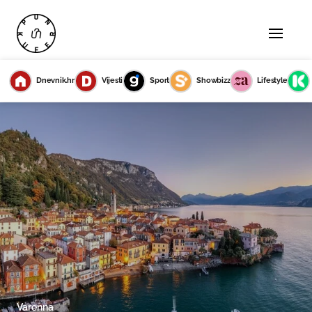
Dnevnik.hr
Vijesti
Sport
Showbizz
Lifestyle
Varenna