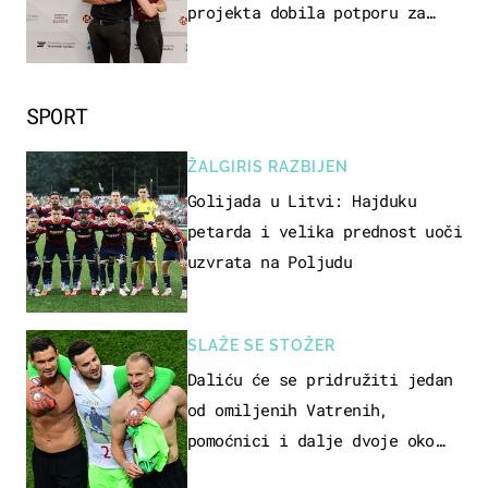
projekta dobila potporu za
razvoj
SPORT
ŽALGIRIS RAZBIJEN
Golijada u Litvi: Hajduku
petarda i velika prednost uoči
uzvrata na Poljudu
SLAŽE SE STOŽER
Daliću će se pridružiti jedan
od omiljenih Vatrenih,
pomoćnici i dalje dvoje oko
ponude