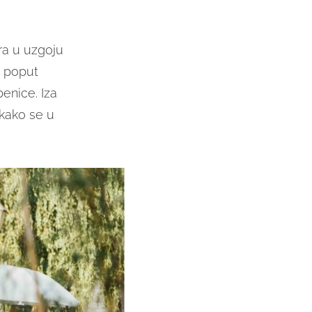
ira u uzgoju
, poput
benice. Iza
kako se u