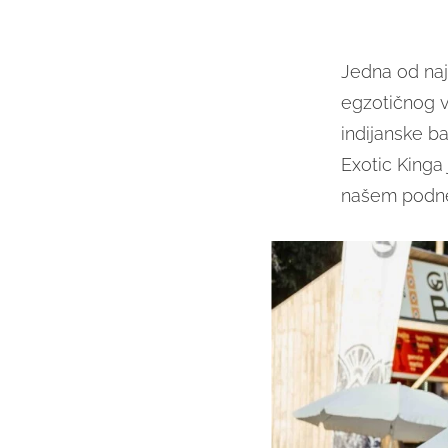
Jedna od najš
egzotičnog v
indijanske ba
Exotic Kinga
našem podneb