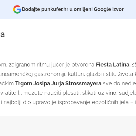
Dodajte punkufer.hr u omiljeni Google izvor
a
m, zaigranom ritmu jučer je otvorena
Fiesta Latina,
s
oameričkoj gastronomiji, kulturi, glazbi i stilu života ko
bačkim
Trgom Josipa Jurja Strossmayera
sve do nedjel
ratite li, možete naučiti plesati, slikati uz vino, sudjel
i najbolji dio upravo je isprobavanje egzotičnih jela – i