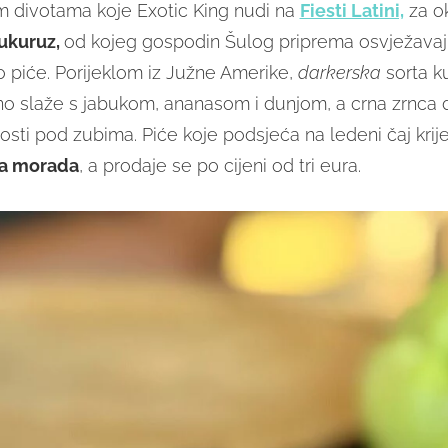
 divotama koje Exotic King nudi na
Fiesti Latini,
za o
kukuruz,
od kojeg gospodin Šulog priprema osvježava
 piće. Porijeklom iz Južne Amerike,
darkerska
sorta k
sno slaže s jabukom, ananasom i dunjom, a crna zrnca
sti pod zubima. Piće koje podsjeća na ledeni čaj krije
a morada
, a prodaje se po cijeni od tri eura.