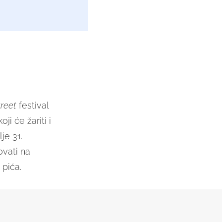
11
treet
festival
ji će žariti i
je 31.
ovati na
 pića.