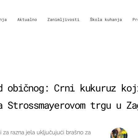
nja
Aktualno
Zanimljivosti
Škola kuhanja
Pr
d običnog: Crni kukuruz koj
a Strossmayerovom trgu u Za
i za razna jela uključujući brašno za