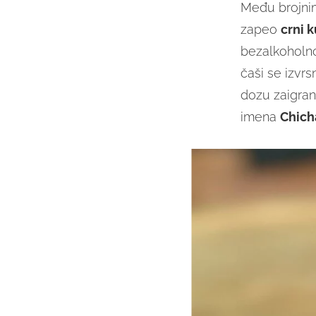
Među brojnim
zapeo
crni 
bezalkoholno
čaši se izvr
dozu zaigrano
imena
C
hich