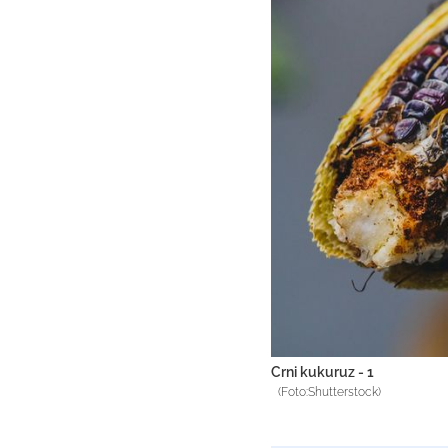
Crni kukuruz - 1
(Foto:Shutterstock)