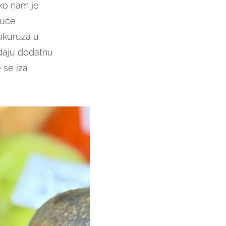
ko nam je
juće
ukuruza u
 daju dodatnu
 se iza