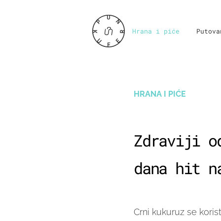
Hrana i piće
Putova
HRANA I PIĆE
Zdraviji o
dana hit n
Crni kukuruz se korist