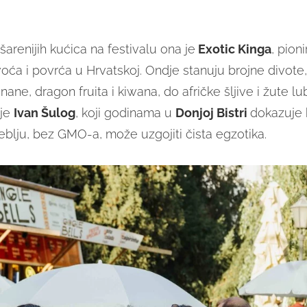
arenijih kućica na festivalu ona je
Exotic Kinga
, pion
oća i povrća u Hrvatskoj. Ondje stanuju brojne divote
nane, dragon fruita i kiwana, do afričke šljive i žute lu
 je
Ivan Šulog
, koji godinama u
Donjoj Bistri
dokazuje 
lju, bez GMO-a, može uzgojiti čista egzotika.