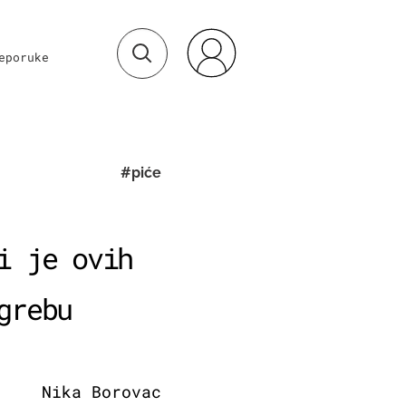
eporuke
#piće
i je ovih
grebu
Nika Borovac