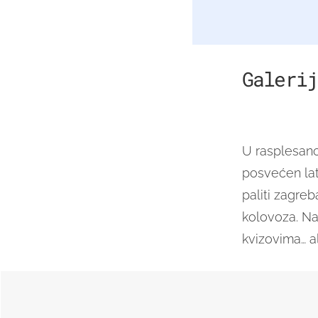
Galerij
U rasplesano
posvećen latin
paliti zagre
kolovoza. Nav
kvizovima… al