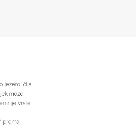
 jezero, čija
vijek može
remnije vrste.
i" prema