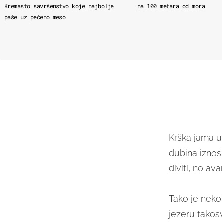
Kremasto savršenstvo koje najbolje
na 100 metara od mora
paše uz pečeno meso
Krška jama u
dubina iznos
diviti, no av
Tako je nekol
jezeru takos