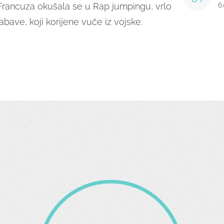
 Francuza okušala se u Rap jumpingu, vrlo
6
ave, koji korijene vuče iz vojske.