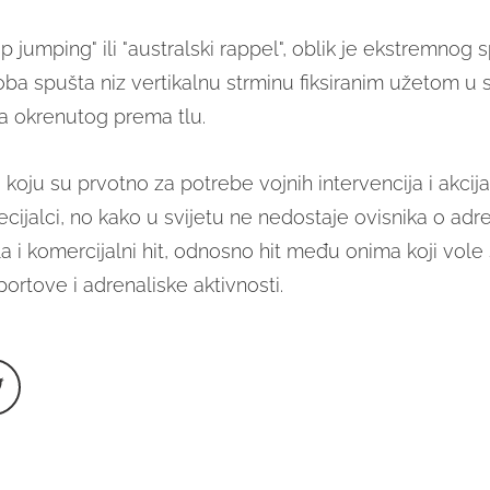
p jumping" ili "australski rappel", oblik je ekstremnog 
ba spušta niz vertikalnu strminu fiksiranim užetom u
ca okrenutog prema tlu.
o koju su prvotno za potrebe vojnih intervencija i akcija 
ecijalci, no kako u svijetu ne nedostaje ovisnika o adre
la i komercijalni hit, odnosno hit među onima koji vol
ortove i adrenaliske aktivnosti.