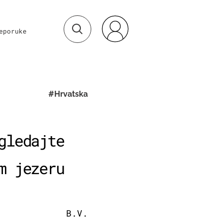
eporuke
#Hrvatska
gledajte
m jezeru
B.V.