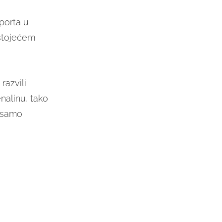
sporta u
 stojećem
razvili
nalinu, tako
e samo