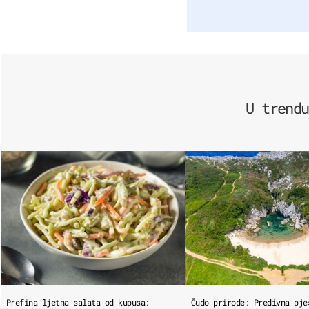
U trendu
Prefina ljetna salata od kupusa:
Čudo prirode: Predivna pje