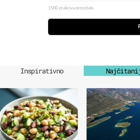
1500 znakova preostalo
Inspirativno
Najčitani