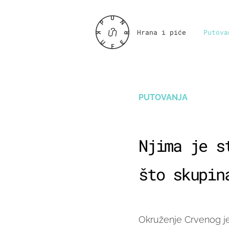
Hrana i piće
Putova
PUTOVANJA
Njima je s
što skupin
Okruženje Crvenog je