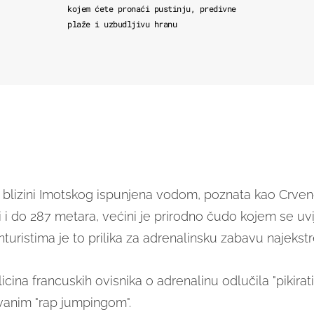
kojem ćete pronaći pustinju, predivne
plaže i uzbudljivu hranu
 blizini Imotskog ispunjena vodom, poznata kao Crveno
i i do 287 metara, većini je prirodno čudo kojem se u
anturistima je to prilika za adrenalinsku zabavu najekst
icina francuskih ovisnika o adrenalinu odlučila "pikirat
vanim "rap jumpingom".