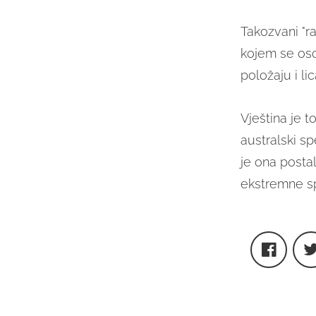
Takozvani "ra
kojem se oso
položaju i li
Vještina je t
australski sp
je ona posta
ekstremne sp