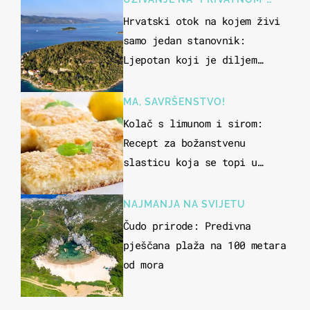
OTOKU
Hrvatski otok na kojem živi
samo jedan stanovnik:
Ljepotan koji je diljem
svijeta poznat po svojem
"bijelom zlatu"
MA, SAVRŠENSTVO!
Kolač s limunom i sirom:
Recept za božanstvenu
slasticu koja se topi u
ustima
NAJMANJA NA SVIJETU
Čudo prirode: Predivna
pješčana plaža na 100 metara
od mora