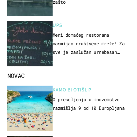
zašto
UPS!
Meni domaćeg restorana
nasmijao društvene mreže! Za
sve je zaslužan urnebesan
naziv jela
NOVAC
KAMO BI OTIŠLI?
O preseljenju u inozemstvo
razmišlja 9 od 10 Europljana