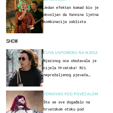
Jedan efektan komad bio je
dovoljan da Vannina ljetna
kombinacija zablista
SHOW
ČUVA USPOMENU NA NJEGA
Njezinog oca obožavala je
cijela Hrvatska! Kći
neprežaljenog pjevača
projurila špicom na dva kotača
PONOVNO POD POVEĆALOM
Što se sve događalo na
hrvatskom otoku pod