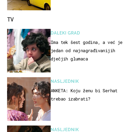
TV
DALEKI GRAD
Ima tek šest godina, a već je
jedan od najnagrađivanijih
dječjih glumaca
NASLJEDNIK
ANKETA: Koju ženu bi Serhat
trebao izabrati?
NASLJEDNIK