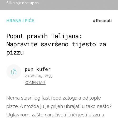
Slika nije dostupna
HRANA I PIĆE
#Recepti
Poput pravih Talijana:
Napravite savršeno tijesto za
pizzu
pun kufer
20.06.2015 06:39
KOMENTARI
Nema slasnijeg fast food zalogaja od tople
pizze. A možda ju je grijeh ubrajati u tako nešto?
Uglavnom, zašto naručivati ili ići jesti pizzu u