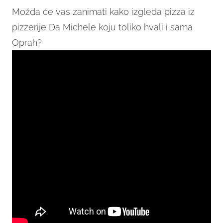
Možda će vas zanimati kako izgleda pizza iz
pizzerije Da Michele koju toliko hvali i sama
Oprah?