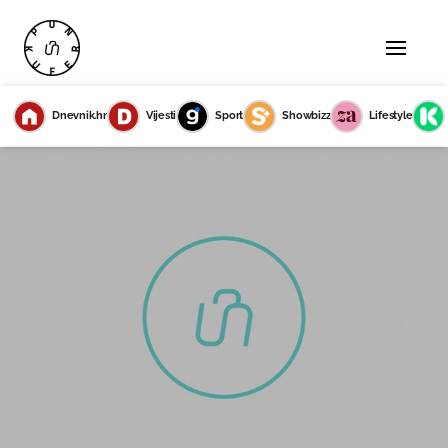
Dnevnik.hr
Vijesti
Sport
Showbizz
Lifestyle