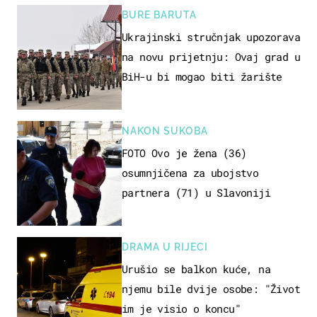
BURE BARUTA
Ukrajinski stručnjak upozorava
na novu prijetnju: Ovaj grad u
BiH-u bi mogao biti žarište
NAKON SUKOBA
FOTO Ovo je žena (36)
osumnjičena za ubojstvo
partnera (71) u Slavoniji
DRAMA U RIJECI
Urušio se balkon kuće, na
njemu bile dvije osobe: "Život
im je visio o koncu"