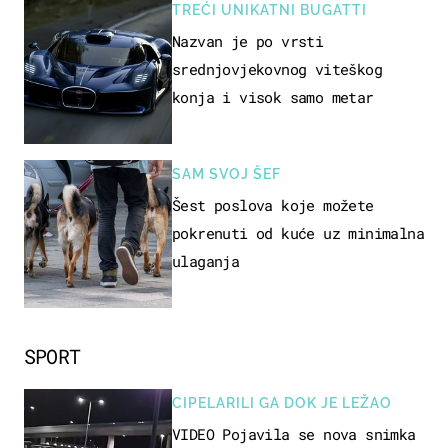
TREĆI UNIKATNI BUGATTI
Nazvan je po vrsti
srednjovjekovnog viteškog
konja i visok samo metar
SAM SVOJ ŠEF
Šest poslova koje možete
pokrenuti od kuće uz minimalna
ulaganja
SPORT
CIPELARILI GA DOK JE LEŽAO
VIDEO Pojavila se nova snimka