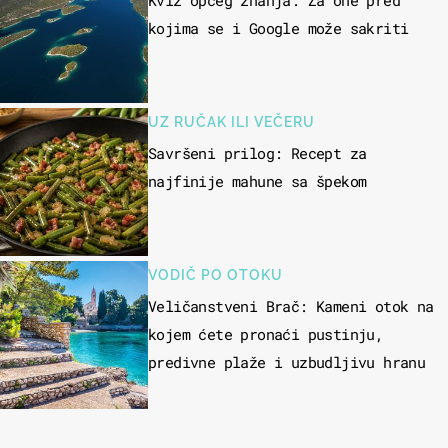
Kviz općeg znanja: Za one pred
kojima se i Google može sakriti
UZ RUČAK ILI VEČERU
Savršeni prilog: Recept za
najfinije mahune sa špekom
VODIČ PO OTOKU
Veličanstveni Brač: Kameni otok na
kojem ćete pronaći pustinju,
predivne plaže i uzbudljivu hranu