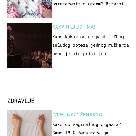
osramoćenim glumcem? Bizarni
prizori i danas izazivaju
nevjericu
KAKVIH LJUDI IMA!
Kaos kakav se ne pamti: Zbog
suludog poteza jednog muškarca
bend je bio prisiljen
prekinuti nastup
ZDRAVLJE
"VRHUNAC" ŽENSKOG
SEKSUALNOG ISKUSTVA
Kako do vaginalnog orgazma?
Samo 18 % žena može ga