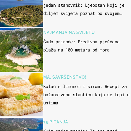
jedan stanovnik: Ljepotan koji je
diljem svijeta poznat po svojem
"bijelom zlatu"
NAJMANJA NA SVIJETU
Čudo prirode: Predivna pješčana
plaža na 100 metara od mora
MA, SAVRŠENSTVO!
Kolač s limunom i sirom: Recept za
božanstvenu slasticu koja se topi u
ustima
15 PITANJA