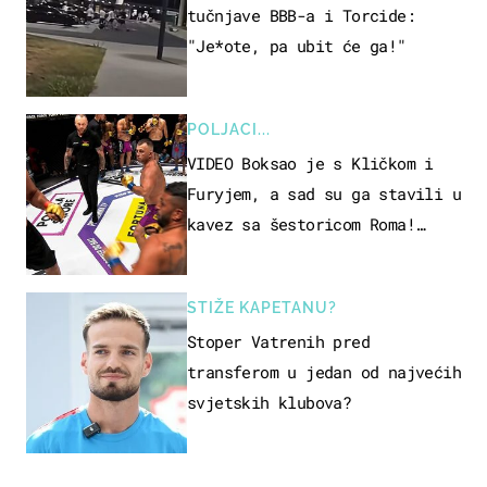
tučnjave BBB-a i Torcide:
"Je*ote, pa ubit će ga!"
POLJACI...
VIDEO Boksao je s Kličkom i
Furyjem, a sad su ga stavili u
kavez sa šestoricom Roma!
Pogledajte kako je završilo
STIŽE KAPETANU?
Stoper Vatrenih pred
transferom u jedan od najvećih
svjetskih klubova?