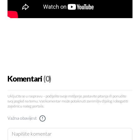
Komentari
(0)
Uključite se u raspravu – podijelite svoje mišljenje, postavite pitanja ili ponudite
svoj pogled na temu. Vaš komentar može potaknuti zanimljiv dijalog i obogatiti
zajednicu našeg portala.
Važna obavijest
!