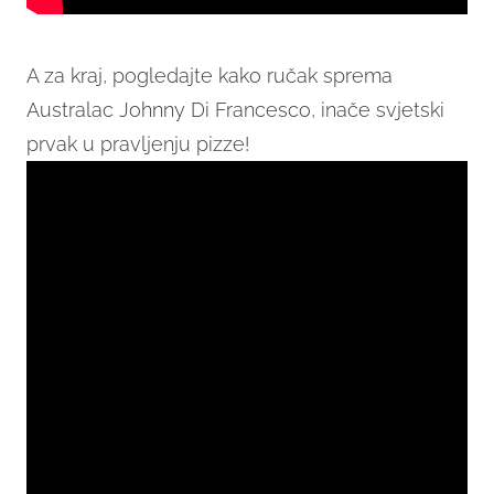
A za kraj, pogledajte kako ručak sprema
Australac Johnny Di Francesco, inače svjetski
prvak u pravljenju pizze!