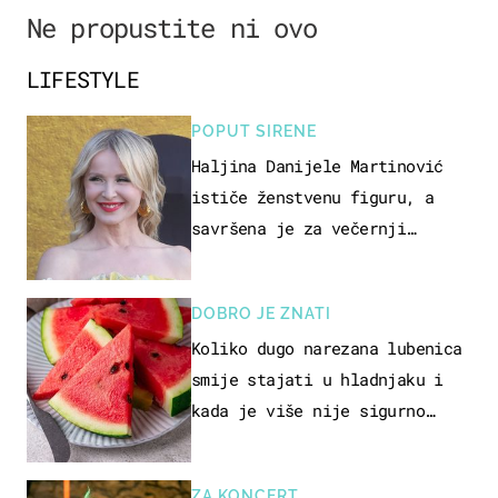
Ne propustite ni ovo
LIFESTYLE
POPUT SIRENE
Haljina Danijele Martinović
ističe ženstvenu figuru, a
savršena je za večernji
izlazak na moru
DOBRO JE ZNATI
Koliko dugo narezana lubenica
smije stajati u hladnjaku i
kada je više nije sigurno
jesti?
ZA KONCERT