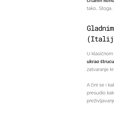
crtanih film
tako… Stoga,
Gladnim
(Italij
U klasičnom
ukrao štruc
zatvaranje kr
A čini se i k
presudio ka
preživljavanj