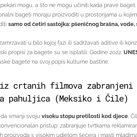
o pekari mogu, a što ne mogu učiniti kada prave baget
onalni bageti moraju proizvoditi u prostorijama u koji
diti
samo od četiri sastojka: pšeničnog brašna, vode, s
amrzavati u bilo kojoj fazi ili sadržavati aditive ili kon
ski propisi za bagete su se isplatili. Godine 2022.
UNE
ske bagete na svoj popis kulturne baštine.
iz crtanih filmova zabranjeni
a pahuljica (Meksiko i Čile)
 da smanji svoju
visoku stopu pretilosti kod djece
, Či
nvencionalan pristup: zabranjuje tvrtkama reklamira
 proizvoda s visokim udjelom šećera i masti mladima,