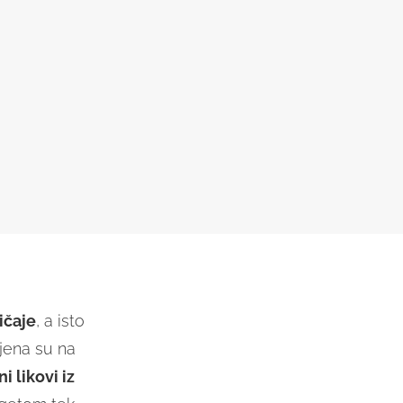
ičaje
, a isto
jena su na
i likovi iz