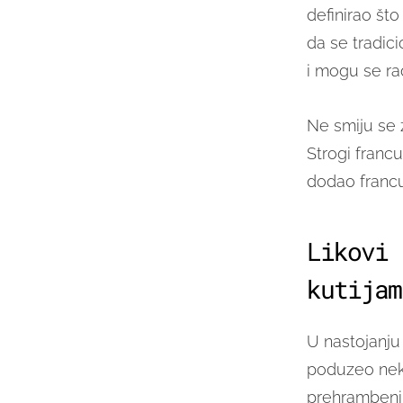
definirao št
da se tradici
i mogu se ra
Ne smiju se z
Strogi francu
dodao francu
Likovi 
kutijam
U nastojanju
poduzeo neko
prehrambenih