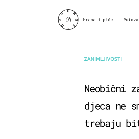
Hrana i piće
Putova
ZANIMLJIVOSTI
Neobični z
djeca ne s
trebaju bi