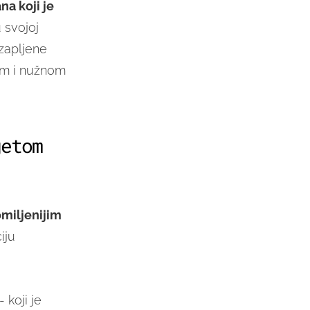
a koji je
u svojoj
 zapljene
om i nužnom
getom
miljenijim
iju
- koji je