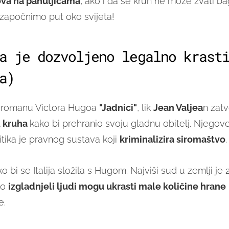
ova na pahuljicama
, ako i da se kruh ne može zvati b
 započnimo put oko svijeta!
a je dozvoljeno legalno krast
a)
 romanu Victora Hugoa
"Jadnici"
, lik
Jean Valjea
n zatv
u kruha
kako bi prehranio svoju gladnu obitelj. Njego
itika je pravnog sustava koji
kriminalizira siromaštvo
.
ako bi se Italija složila s Hugom. Najviši sud u zemlji je
ko
izgladnjeli ljudi mogu ukrasti male količine hrane
e.