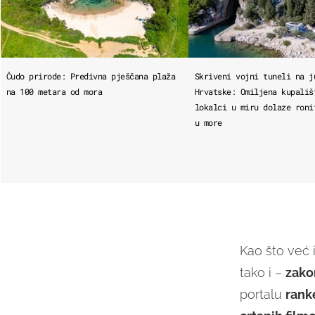
Čudo prirode: Predivna pješčana plaža
Skriveni vojni tuneli na j
na 100 metara od mora
Hrvatske: Omiljena kupališ
lokalci u miru dolaze roni
u more
Kao što već i
tako i –
zako
portalu
rank