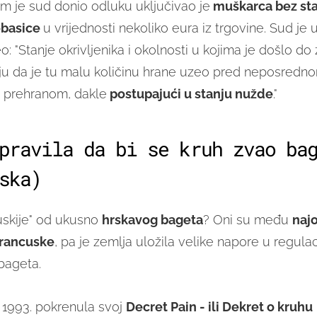
em je sud donio odluku uključivao je
muškarca bez stan
kobasice
u vrijednosti nekoliko eura iz trgovine. Sud je 
: "Stanje okrivljenika i okolnosti u kojima je došlo do
u da je tu malu količinu hrane uzeo pred neposredn
 prehranom, dakle
postupajući u stanju nužde
."
pravila da bi se kruh zvao ba
ska)
cuskije" od ukusno
hrskavog bageta
? Oni su među
najo
rancuske
, pa je zemlja uložila velike napore u regulac
bageta.
 1993. pokrenula svoj
Decret Pain - ili Dekret o kruhu