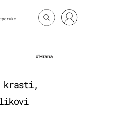
eporuke
#Hrana
 krasti,
likovi