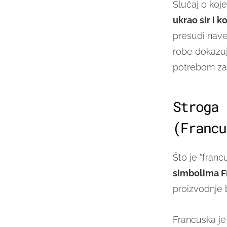
Slučaj o koj
ukrao sir i 
presudi naveo
robe dokazuj
potrebom za
Stroga 
(Francu
Što je "fran
simbolima F
proizvodnje 
Francuska je