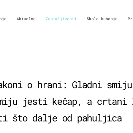
nja
Aktualno
Zanimljivosti
Škola kuhanja
Pr
akoni o hrani: Gladni smiju
miju jesti kečap, a crtani 
ti što dalje od pahuljica