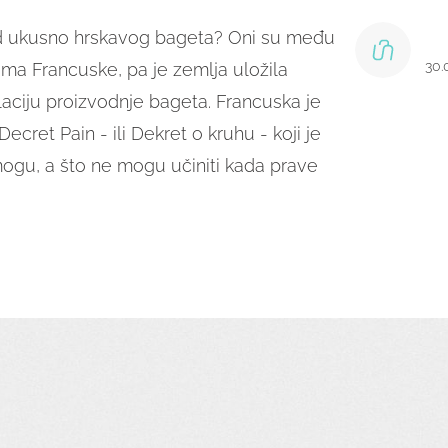
 od ukusno hrskavog bageta? Oni su među
30.
ima Francuske, pa je zemlja uložila
laciju proizvodnje bageta. Francuska je
ecret Pain - ili Dekret o kruhu - koji je
mogu, a što ne mogu učiniti kada prave