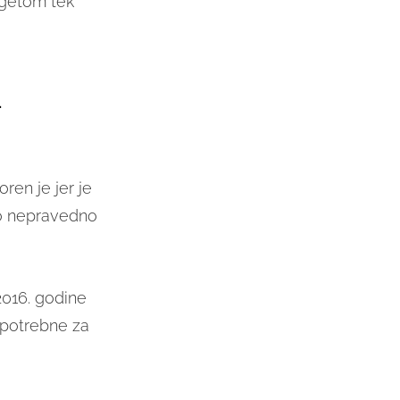
agetom tek
i
oren je jer je
vo nepravedno
 2016. godine
potrebne za