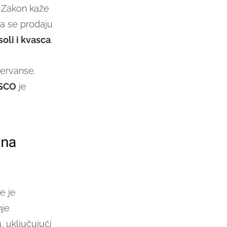
. Zakon kaže
ma se prodaju
oli i kvasca
.
zervanse.
SCO
je
 na
le je
nje
 uključujući