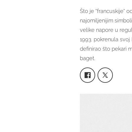
Što je "francuskije"
najomiljenijim simbol
velike napore u regu
1993. pokrenula svoj D
definirao što pekari 
baget.