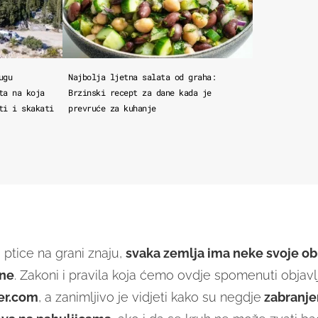
ugu
Najbolja ljetna salata od graha:
ta na koja
Brzinski recept za dane kada je
ti i skakati
prevruće za kuhanje
 ptice na grani znaju,
svaka zemlja ima neke svoje ob
ne
. Zakoni i pravila koja ćemo ovdje spomenuti objavl
er.com
, a zanimljivo je vidjeti kako su negdje
zabranjen