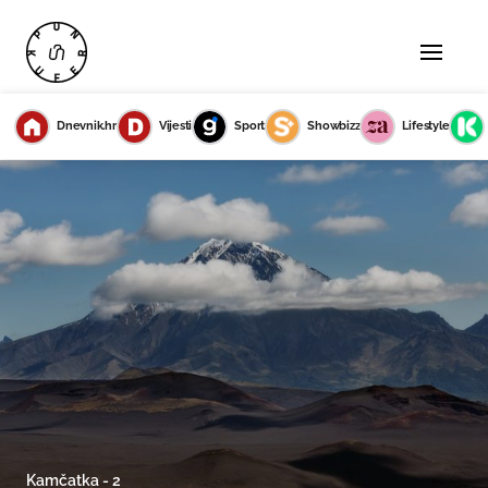
Dnevnik.hr
Vijesti
Sport
Showbizz
Lifestyle
Kamčatka - 2