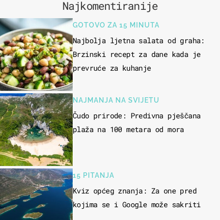
Najkomentiranije
GOTOVO ZA 15 MINUTA
Najbolja ljetna salata od graha:
Brzinski recept za dane kada je
prevruće za kuhanje
NAJMANJA NA SVIJETU
Čudo prirode: Predivna pješčana
plaža na 100 metara od mora
15 PITANJA
Kviz općeg znanja: Za one pred
kojima se i Google može sakriti