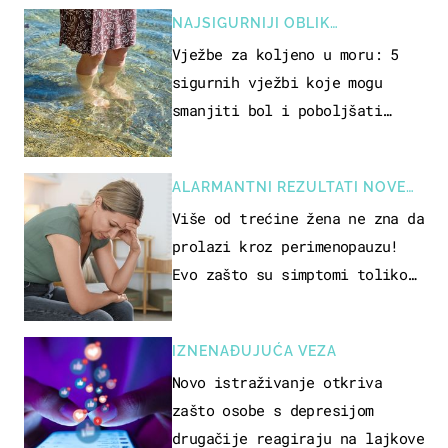
NAJSIGURNIJI OBLIK
REKREACIJE
Vježbe za koljeno u moru: 5
sigurnih vježbi koje mogu
smanjiti bol i poboljšati
pokretljivost
ALARMANTNI REZULTATI NOVE
STUDIJE
Više od trećine žena ne zna da
prolazi kroz perimenopauzu!
Evo zašto su simptomi toliko
zbunjujući
IZNENAĐUJUĆA VEZA
Novo istraživanje otkriva
zašto osobe s depresijom
drugačije reagiraju na lajkove