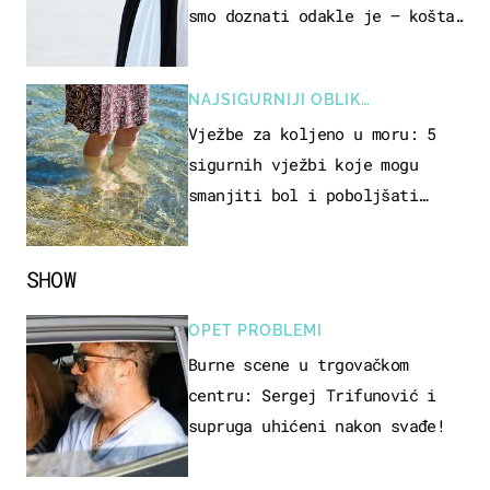
smo doznati odakle je – košta
samo 18 eura
NAJSIGURNIJI OBLIK
REKREACIJE
Vježbe za koljeno u moru: 5
sigurnih vježbi koje mogu
smanjiti bol i poboljšati
pokretljivost
SHOW
OPET PROBLEMI
Burne scene u trgovačkom
centru: Sergej Trifunović i
supruga uhićeni nakon svađe!