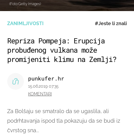
(Foto:Getty Images)
ZANIMLJIVOSTI
#Jeste li znali
Repriza Pompeja: Erupcija
probuđenog vulkana može
promijeniti klimu na Zemlji?
punkufer.hr
15.06.2019 07:35
KOMENTARI
Za Bolšaju se smatralo da se ugaslila, ali
podrhtavanja ispod tla pokazuju da se budi iz
čvrstog sna...