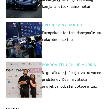
konja i visok samo metar
OVO JE 10 NAJBOLJIH
Europske dionice dosegnule su
rekordne razine
POKROVITELJ PHILIP MORRIS
ZAGREB
Digitalna rješenja za stvarne
probleme: Dva hrvatska
projekta dobila potporu za
razvoj