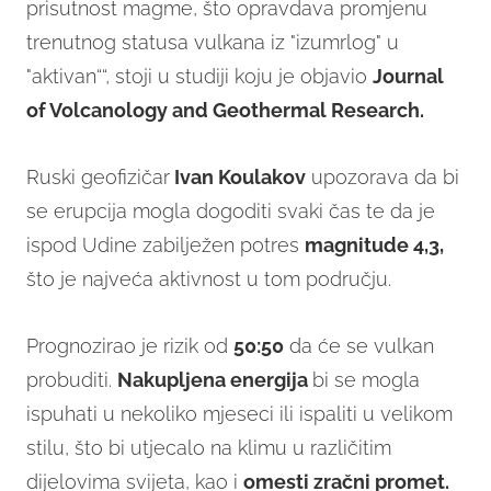
prisutnost magme, što opravdava promjenu
trenutnog statusa vulkana iz "izumrlog" u
"aktivan““, stoji u studiji koju je objavio
Journal
of Volcanology and Geothermal Research.
Ruski geofizičar
Ivan Koulakov
upozorava da bi
se erupcija mogla dogoditi svaki čas te da je
ispod Udine zabilježen potres
magnitude 4,3,
što je najveća aktivnost u tom području.
Prognozirao je rizik od
50:50
da će se vulkan
probuditi.
Nakupljena energija
bi se mogla
ispuhati u nekoliko mjeseci ili ispaliti u velikom
stilu, što bi utjecalo na klimu u različitim
dijelovima svijeta, kao i
omesti zračni promet.