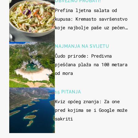
OBVEZNO PROBATI!
Prefina ljetna salata od
kupusa: Kremasto savršenstvo
koje najbolje paše uz pečeno
meso
NAJMANJA NA SVIJETU
Čudo prirode: Predivna
pješčana plaža na 100 metara
od mora
15 PITANJA
Kviz općeg znanja: Za one
pred kojima se i Google može
sakriti