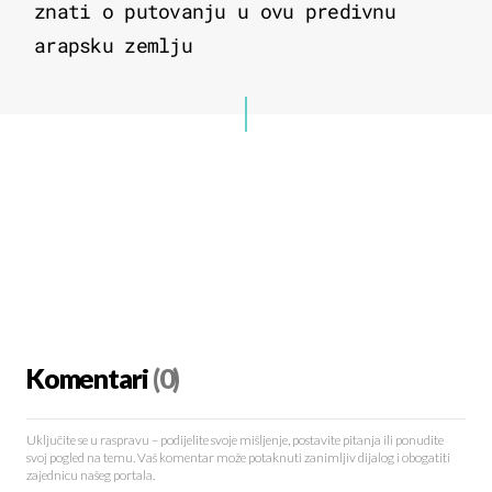
znati o putovanju u ovu predivnu
arapsku zemlju
Komentari
(0)
Uključite se u raspravu – podijelite svoje mišljenje, postavite pitanja ili ponudite
svoj pogled na temu. Vaš komentar može potaknuti zanimljiv dijalog i obogatiti
zajednicu našeg portala.