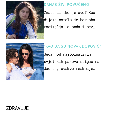
DANAS ŽIVI POVUČENO
Znate li tko je ovo? Kao
dijete ostala je bez oba
roditelja, a onda i bez
milijuna koje je trebala
naslijediti
"KAO DA SU NOVAK ĐOKOVIĆ"
Jedan od najpoznatijih
svjetskih parova stigao na
Jadran, ovakve reakcije
vjerojatno nisu očekivali
ZDRAVLJE