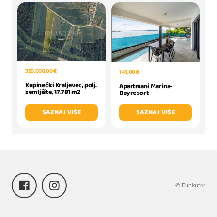
350.000,00 €
145,00 €
Kupinečki Kraljevec, polj.
Apartmani Marina-
zemljište, 17.781 m2
Bayresort
SAZNAJ VIŠE
SAZNAJ VIŠE
© Punkufer