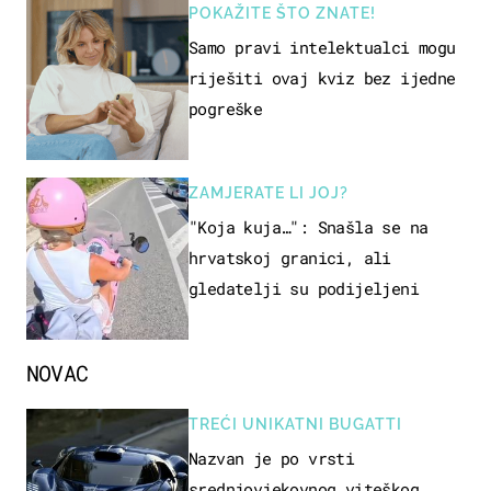
POKAŽITE ŠTO ZNATE!
Samo pravi intelektualci mogu
riješiti ovaj kviz bez ijedne
pogreške
ZAMJERATE LI JOJ?
"Koja kuja…": Snašla se na
hrvatskoj granici, ali
gledatelji su podijeljeni
NOVAC
TREĆI UNIKATNI BUGATTI
Nazvan je po vrsti
srednjovjekovnog viteškog