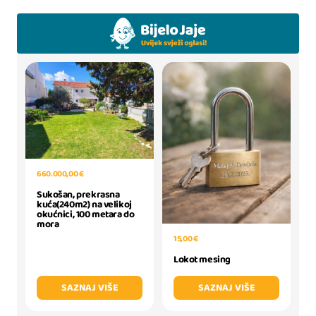
660.000,00 €
Sukošan, prekrasna
kuća(240m2) na velikoj
okućnici, 100 metara do
mora
15,00 €
Lokot mesing
SAZNAJ VIŠE
SAZNAJ VIŠE