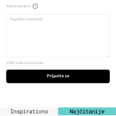
Važna obavijest
!
1500 znakova preostalo
Prijavite se
Inspirativno
Najčitanije