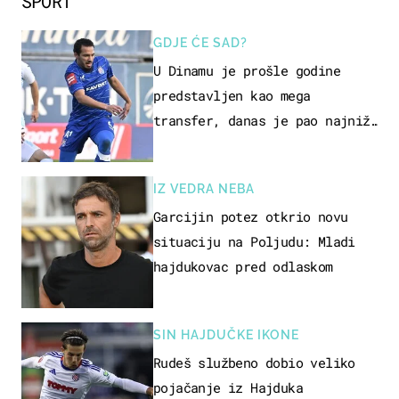
SPORT
GDJE ĆE SAD?
U Dinamu je prošle godine
predstavljen kao mega
transfer, danas je pao najniže
u karijeri
IZ VEDRA NEBA
Garcijin potez otkrio novu
situaciju na Poljudu: Mladi
hajdukovac pred odlaskom
SIN HAJDUČKE IKONE
Rudeš službeno dobio veliko
pojačanje iz Hajduka