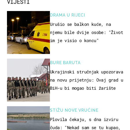
VIJESTI
DRAMA U RIJECI
Urušio se balkon kuće, na
njemu bile dvije osobe: "Život
im je visio o koncu"
BURE BARUTA
Ukrajinski stručnjak upozorava
na novu prijetnju: Ovaj grad u
BiH-u bi mogao biti žarište
STIŽU NOVE VRUĆINE
Plovila čekaju, s dna izviru
čuda: "Nekad sam se tu kupao,