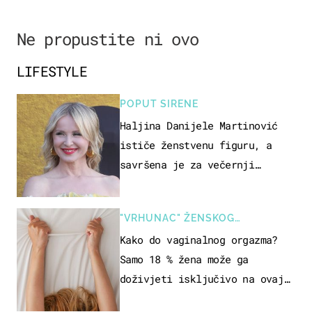
Ne propustite ni ovo
LIFESTYLE
POPUT SIRENE
Haljina Danijele Martinović
ističe ženstvenu figuru, a
savršena je za večernji
izlazak na moru
"VRHUNAC" ŽENSKOG
SEKSUALNOG ISKUSTVA
Kako do vaginalnog orgazma?
Samo 18 % žena može ga
doživjeti isključivo na ovaj
način