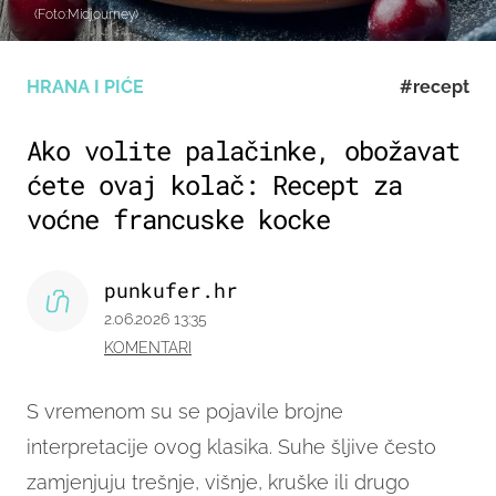
(Foto:Midjourney)
HRANA I PIĆE
#recept
Ako volite palačinke, obožavat
ćete ovaj kolač: Recept za
voćne francuske kocke
punkufer.hr
2.06.2026 13:35
KOMENTARI
S vremenom su se pojavile brojne
interpretacije ovog klasika. Suhe šljive često
zamjenjuju trešnje, višnje, kruške ili drugo