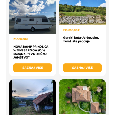
210.000,00 €
Gorski kotar, Vrbovsko,
23.500,00 €
zemljište prodaja
NOVA KAMP PRIKOLICA
WEINSBERG CaraOne
550QDK - "TVORNIČKO
JAMSTVO"
SAZNAJ VIŠE
SAZNAJ VIŠE