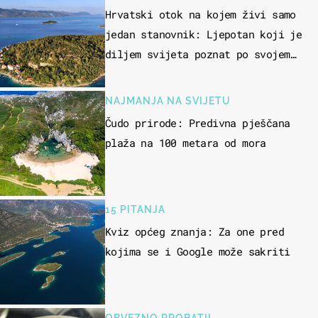
Hrvatski otok na kojem živi samo
jedan stanovnik: Ljepotan koji je
diljem svijeta poznat po svojem
"bijelom zlatu"
NAJMANJA NA SVIJETU
Čudo prirode: Predivna pješčana
plaža na 100 metara od mora
15 PITANJA
Kviz općeg znanja: Za one pred
kojima se i Google može sakriti