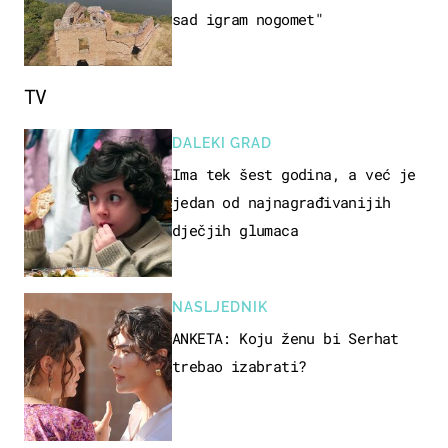
sad igram nogomet"
TV
DALEKI GRAD
Ima tek šest godina, a već je
jedan od najnagrađivanijih
dječjih glumaca
NASLJEDNIK
ANKETA: Koju ženu bi Serhat
trebao izabrati?