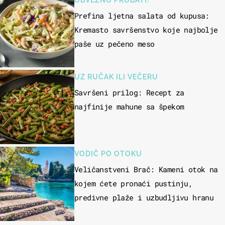
OBVEZNO PROBATI!
Prefina ljetna salata od kupusa:
Kremasto savršenstvo koje najbolje
paše uz pečeno meso
UZ RUČAK ILI VEČERU
Savršeni prilog: Recept za
najfinije mahune sa špekom
VODIČ PO OTOKU
Veličanstveni Brač: Kameni otok na
kojem ćete pronaći pustinju,
predivne plaže i uzbudljivu hranu