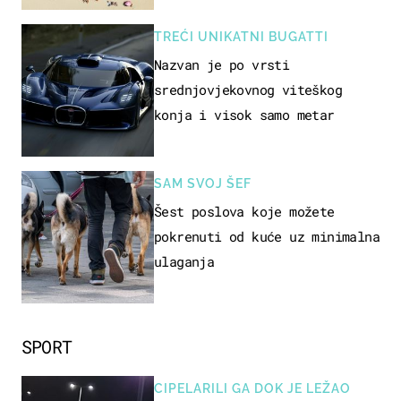
TREĆI UNIKATNI BUGATTI
Nazvan je po vrsti
srednjovjekovnog viteškog
konja i visok samo metar
SAM SVOJ ŠEF
Šest poslova koje možete
pokrenuti od kuće uz minimalna
ulaganja
SPORT
CIPELARILI GA DOK JE LEŽAO