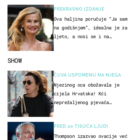
PREKRASNO IZDANJE
Ova haljina poručuje “Ja sam
na godišnjem”, idealna je za
ljeto, a nosi se i na
zagrebačkoj špici
SHOW
ČUVA USPOMENU NA NJEGA
Njezinog oca obožavala je
cijela Hrvatska! Kći
neprežaljenog pjevača
projurila špicom na dva kotača
PRED 20 TISUĆA LJUDI
Thompson izazvao ovacije već