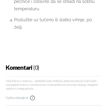
pećnice i ostavite da se ohladi na sobnu
temperaturu.
Poslužite uz tučeno ili slatko vrhnje, po
želji.
Komentari
(0)
Uključite se u raspravu – podijelite svoje mišljenje, postavite pitanja ili ponudite
svoj pogled na temu. Vaš komentar može potaknuti zanimljiv dijalog i obogatiti
zajednicu našeg portala.
Važna obavijest
!