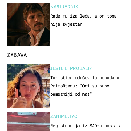
NASLJEDNIK
Rade mu iza leđa, a on toga
nije svjestan
ZABAVA
JESTE LI PROBALI?
Turisticu oduševila ponuda u
Primoštenu: "Oni su puno
pametniji od nas"
ZANIMLJIVO
Registracija iz SAD-a postala