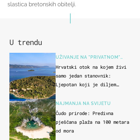
slastica bretonskih obitelji.
U trendu
UŽIVANJE NA "PRIVATNOM"
OTOKU
Hrvatski otok na kojem živi
samo jedan stanovnik:
Ljepotan koji je diljem
svijeta poznat po svojem
"bijelom zlatu"
NAJMANJA NA SVIJETU
Čudo prirode: Predivna
pješčana plaža na 100 metara
od mora