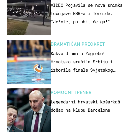
VIDEO Pojavila se nova snimka
tučnjave BBB-a i Torcide:
"Je*ote, pa ubit će ga!"
DRAMATIČAN PREOKRET
Kakva drama u Zagrebu!
Hrvatska srušila Srbiju i
izborila finale Svjetskog
prvenstva
POMOĆNI TRENER
Legendarni hrvatski košarkaš
došao na klupu Barcelone