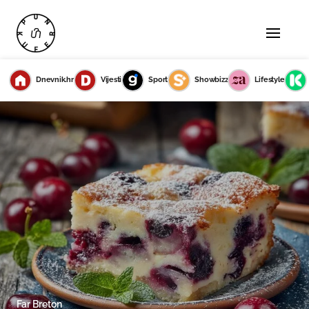
Dnevnik.hr
Vijesti
Sport
Showbizz
Lifestyle
Far Breton