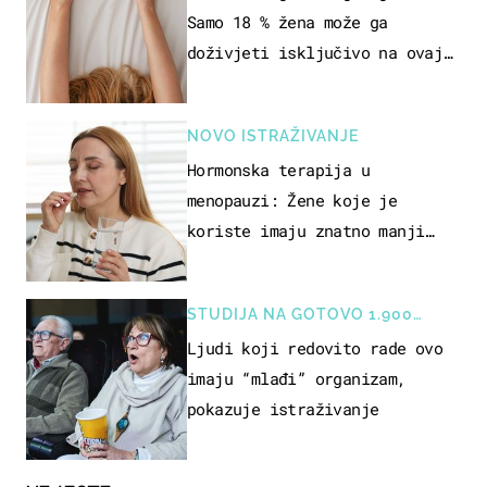
Samo 18 % žena može ga
doživjeti isključivo na ovaj
način
NOVO ISTRAŽIVANJE
Hormonska terapija u
menopauzi: Žene koje je
koriste imaju znatno manji
rizik od ovoga
STUDIJA NA GOTOVO 1.900
OSOBA
Ljudi koji redovito rade ovo
imaju “mlađi” organizam,
pokazuje istraživanje