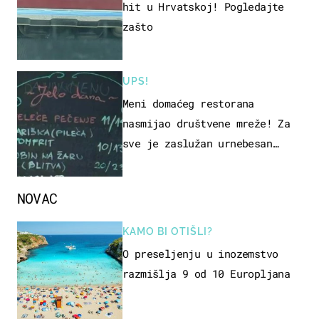
hit u Hrvatskoj! Pogledajte
zašto
UPS!
Meni domaćeg restorana
nasmijao društvene mreže! Za
sve je zaslužan urnebesan
naziv jela
NOVAC
KAMO BI OTIŠLI?
O preseljenju u inozemstvo
razmišlja 9 od 10 Europljana