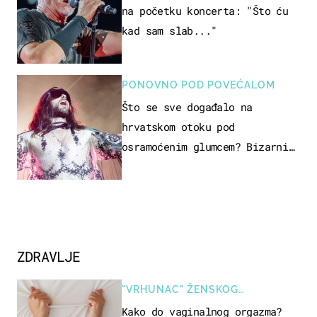
na početku koncerta: "Što ću
kad sam slab..."
PONOVNO POD POVEĆALOM
Što se sve događalo na
hrvatskom otoku pod
osramoćenim glumcem? Bizarni
prizori i danas izazivaju
nevjericu
ZDRAVLJE
"VRHUNAC" ŽENSKOG
SEKSUALNOG ISKUSTVA
Kako do vaginalnog orgazma?