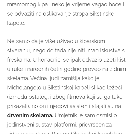
mramornog kipa i neko je vrijeme vagao hoće li
se odvažiti na oslikavanje stropa Sikstinske
kapele.
Ne samo da je više uživao u kiparskom
stvaranju, nego do tada nije niti imao iskustva s
freskama. U konačnici se ipak odvažio uzeti kist
u ruke i narednih četiri godine proveo na zidnim
skelama. Većina ljudi zamišlja kako je
Michelangelo u Sikstinskoj kapeli slikao ležeći
(između ostalog, i zbog filmova koji su ga tako
prikazali), no on i njegovi asistenti stajali su na
drvenim skelama.
Umjetnik je sam osmislio
jedinstveni sustav platformi, pričvršćen za
zidove nosačima. Rad na Sikstinskoj kapeli bio