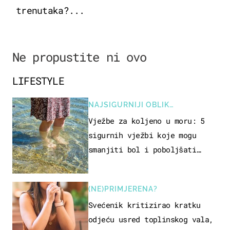
trenutaka?...
Ne propustite ni ovo
LIFESTYLE
NAJSIGURNIJI OBLIK
REKREACIJE
Vježbe za koljeno u moru: 5
sigurnih vježbi koje mogu
smanjiti bol i poboljšati
pokretljivost
(NE)PRIMJERENA?
Svećenik kritizirao kratku
odjeću usred toplinskog vala,