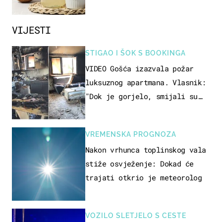
VIJESTI
STIGAO I ŠOK S BOOKINGA
VIDEO Gošća izazvala požar
luksuznog apartmana. Vlasnik:
"Dok je gorjelo, smijali su
se, pili i pokazivali mi
srednji prst"
VREMENSKA PROGNOZA
Nakon vrhunca toplinskog vala
stiže osvježenje: Dokad će
trajati otkrio je meteorolog
VOZILO SLETJELO S CESTE