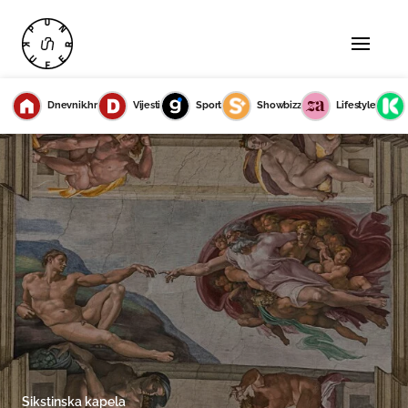
Dnevnik.hr
Vijesti
Sport
Showbizz
Lifestyle
Sikstinska kapela