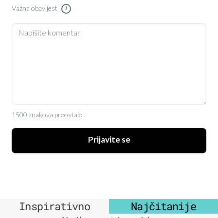
Važna obavijest
!
1500 znakova preostalo
Prijavite se
Inspirativno
Najčitanije