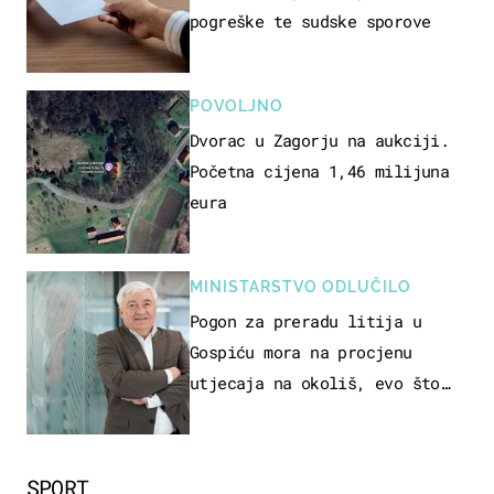
pogreške te sudske sporove
POVOLJNO
Dvorac u Zagorju na aukciji.
Početna cijena 1,46 milijuna
eura
MINISTARSTVO ODLUČILO
Pogon za preradu litija u
Gospiću mora na procjenu
utjecaja na okoliš, evo što
kaže ulagač
SPORT