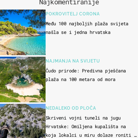
Najkomentiranije
POKROVITELJ CORONA
Među 100 najboljih plaža svijeta
našla se i jedna hrvatska
NAJMANJA NA SVIJETU
Čudo prirode: Predivna pješčana
plaža na 100 metara od mora
NEDALEKO OD PLOČA
Skriveni vojni tuneli na jugu
Hrvatske: Omiljena kupališta na
koja lokalci u miru dolaze roniti i