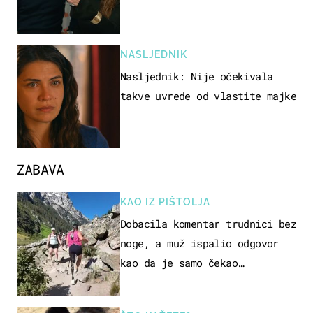
NASLJEDNIK
Nasljednik: Nije očekivala
takve uvrede od vlastite majke
ZABAVA
KAO IZ PIŠTOLJA
Dobacila komentar trudnici bez
noge, a muž ispalio odgovor
kao da je samo čekao…