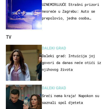
UZNEMIRUJUĆE Strašni prizori
nesreće u Zagrebu: Auto se
prepolovio, jedna osoba
poginula
TV
DALEKI GRAD
Daleki grad: Intuicija joj
govori da danas neće otići iz
njihovog života
DALEKI GRAD
Sreći nema kraja! Napokon su
saznali spol djeteta