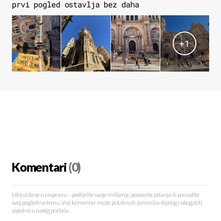
prvi pogled ostavlja bez daha
+
1
Komentari
(0)
Uključite se u raspravu – podijelite svoje mišljenje, postavite pitanja ili ponudite
svoj pogled na temu. Vaš komentar može potaknuti zanimljiv dijalog i obogatiti
zajednicu našeg portala.