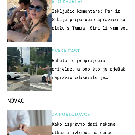
ŠTO KAŽETE?
Isključio komentare: Par iz
Srbije preporučio spravicu za
plažu s Temua, čini li vam se
ovo sigurnim?
SVAKA ČAST
Bahato mu prepriječio
prijelaz, a ono što je pješak
napravio oduševilo je
društvene mreže
NOVAC
ZA POSLODAVCE
Kako ispravno dati nekome
otkaz i izbjeći najčešće