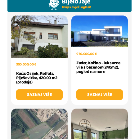
970.000,00 €
Zadar, Kožino - luksuzna
350.000,00 €
vila s bazenom(240m2),
pogled na more
Kuća: Osijek, Retfala,
Plješevićka, 420.00 m2
(prodaja)
SAZNAJ VIŠE
SAZNAJ VIŠE