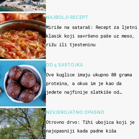
skakati u more
NAJBOLJI RECEPT
Miriše na sataraš: Recept za ljetni
klasik koji savršeno paše uz meso,
rižu ili tjesteninu
OD 5 SASTOJKA
Ove kuglice imaju ukupno 80 grama
proteina, a okus im je kao da
jedete najfinije slatkiše od
čokolade
NEVJEROJATNO OPASNO
Otrovno drvo: Tihi ubojica koji je
najopasniji kada padne kiša