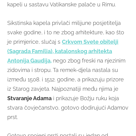
kapeli u sastavu Vatikanske palače u Rimu.
Sikstinska kapela privlači milijune posjetitelja
svake godine, i to ne zbog arhitekture, kao što
je primjerice, slučaj s
Crkvom Svete obitelji
(Sagrada Familia), katalonskog arhitekta
Antonija Gaudija,
nego zbog freski na njezinim
zidovima i stropu. Ta remek-djela nastala su
između 1508. i 1512. godine, a prikazuju prizore
iz Starog zavjeta. Najpoznatiji među njima je
Stvaranje Adama
i prikazuje Božju ruku koja
stvara čovječanstvo, gotovo dodirujući Adamov
prst.
Gotovo spojeni prsti postali su jedan od