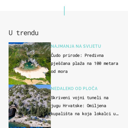
2
U trendu
NAJMANJA NA SVIJETU
Čudo prirode: Predivna
pješčana plaža na 100 metara
od mora
NEDALEKO OD PLOČA
Skriveni vojni tuneli na
jugu Hrvatske: Omiljena
kupališta na koja lokalci u
miru dolaze roniti i skakati