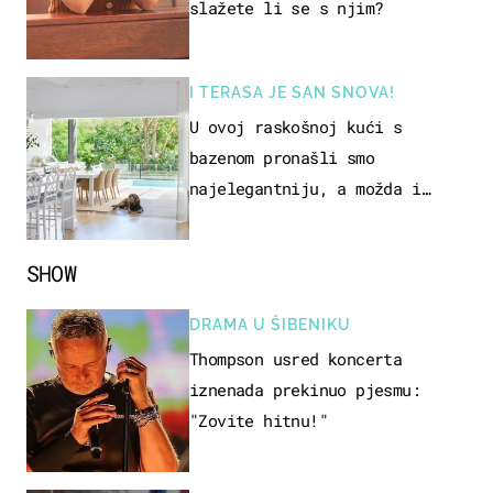
slažete li se s njim?
I TERASA JE SAN SNOVA!
U ovoj raskošnoj kući s
bazenom pronašli smo
najelegantniju, a možda i
najljepšu bijelu kuhinju
SHOW
DRAMA U ŠIBENIKU
Thompson usred koncerta
iznenada prekinuo pjesmu:
"Zovite hitnu!"