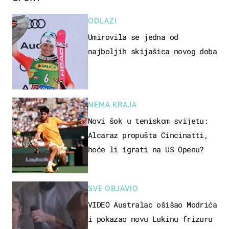
ODLAZI
Umirovila se jedna od
najboljih skijašica novog doba
NEMA KRAJA
Novi šok u teniskom svijetu:
Alcaraz propušta Cincinatti,
hoće li igrati na US Openu?
SVE OBJAVIO
VIDEO Australac ošišao Modrića
i pokazao novu Lukinu frizuru