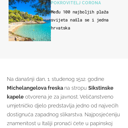
u more
POKROVITELJ CORONA
Među 100 najboljih plaža
svijeta našla se i jedna
hrvatska
Na današnji dan, 1. studenog 1512. godine
Michelangelova freska
na stropu
Sikstinske
kapele
otvorena je za javnost. Veličanstveno
umjetničko djelo predstavlja jedno od najvećih
dostignuća zapadnog slikarstva. Najposjećeniju
znamenitost u Italiji pronaći ćete u papinskoj