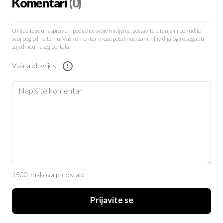
Komentari
(0)
Uključite se u raspravu – podijelite svoje mišljenje, postavite pitanja ili ponudite
svoj pogled na temu. Vaš komentar može potaknuti zanimljiv dijalog i obogatiti
zajednicu našeg portala.
Važna obavijest
!
1500 znakova preostalo
Prijavite se