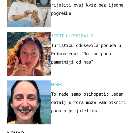
riješiti ovaj kviz bez ijedne
pogreške
JESTE LI PROBALI?
Turisticu oduševila ponuda u
Primoštenu: "Oni su puno
pametniji od nas"
HMM…
To rade samo psihopati: Jedan
detalj s mora može vam otkriti
puno o prijateljima