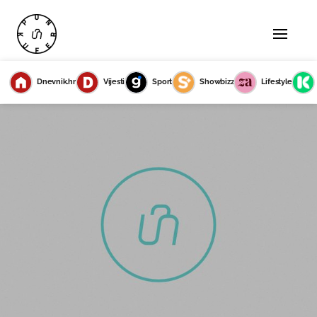
Dnevnik.hr
Vijesti
Sport
Showbizz
Lifestyle