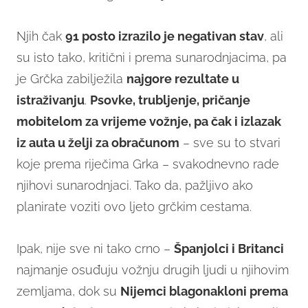
Njih čak
91 posto izrazilo je negativan stav
, ali
su isto tako, kritični i prema sunarodnjacima, pa
je Grčka zabilježila
najgore rezultate u
istraživanju
.
Psovke, trubljenje, pričanje
mobitelom za vrijeme vožnje, pa čak i izlazak
iz auta u želji za obračunom
– sve su to stvari
koje prema riječima Grka – svakodnevno rade
njihovi sunarodnjaci. Tako da, pažljivo ako
planirate voziti ovo ljeto grčkim cestama.
Ipak, nije sve ni tako crno –
Španjolci i Britanci
najmanje osuđuju vožnju drugih ljudi u njihovim
zemljama, dok su
Nijemci blagonakloni prema