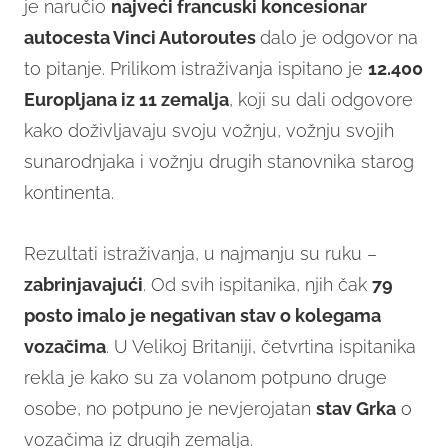
je naručio
najveći francuski koncesionar
autocesta Vinci Autoroutes
dalo je odgovor na
to pitanje. Prilikom istraživanja ispitano je
12.400
Europljana iz 11 zemalja
, koji su dali odgovore
kako doživljavaju svoju vožnju, vožnju svojih
sunarodnjaka i vožnju drugih stanovnika starog
kontinenta.
Rezultati istraživanja, u najmanju su ruku –
zabrinjavajući
. Od svih ispitanika, njih čak
79
posto imalo je negativan stav o kolegama
vozačima
. U Velikoj Britaniji, četvrtina ispitanika
rekla je kako su za volanom potpuno druge
osobe, no potpuno je nevjerojatan
stav Grka
o
vozačima iz drugih zemalja.