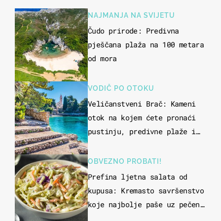
NAJMANJA NA SVIJETU
Čudo prirode: Predivna
pješčana plaža na 100 metara
od mora
VODIČ PO OTOKU
Veličanstveni Brač: Kameni
otok na kojem ćete pronaći
pustinju, predivne plaže i
uzbudljivu hranu
OBVEZNO PROBATI!
Prefina ljetna salata od
kupusa: Kremasto savršenstvo
koje najbolje paše uz pečeno
meso