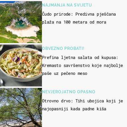
NAJMANJA NA SVIJETU
Čudo prirode: Predivna pješčana
plaža na 100 metara od mora
OBVEZNO PROBATI!
Prefina ljetna salata od kupusa:
Kremasto savršenstvo koje najbolje
paše uz pečeno meso
NEVJEROJATNO OPASNO
Otrovno drvo: Tihi ubojica koji je
najopasniji kada padne kiša