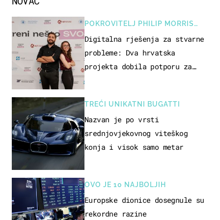
NOVAC
POKROVITELJ PHILIP MORRIS
ZAGREB
Digitalna rješenja za stvarne
probleme: Dva hrvatska
projekta dobila potporu za
razvoj
TREĆI UNIKATNI BUGATTI
Nazvan je po vrsti
srednjovjekovnog viteškog
konja i visok samo metar
OVO JE 10 NAJBOLJIH
Europske dionice dosegnule su
rekordne razine