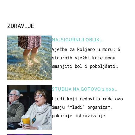
ZDRAVLJE
NAJSIGURNIJI OBLIK
REKREACIJE
Vježbe za koljeno u moru: 5
sigurnih vježbi koje mogu
smanjiti bol i poboljšati
pokretljivost
STUDIJA NA GOTOVO 1.900
OSOBA
Ljudi koji redovito rade ovo
imaju “mlađi” organizam,
pokazuje istraživanje