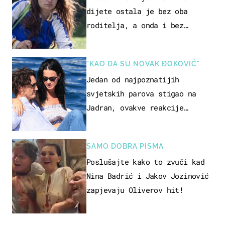
dijete ostala je bez oba
roditelja, a onda i bez
milijuna koje je trebala
naslijediti
"KAO DA SU NOVAK ĐOKOVIĆ"
Jedan od najpoznatijih
svjetskih parova stigao na
Jadran, ovakve reakcije
vjerojatno nisu očekivali
SAMO DOBRA PISMA
Poslušajte kako to zvuči kad
Nina Badrić i Jakov Jozinović
zapjevaju Oliverov hit!