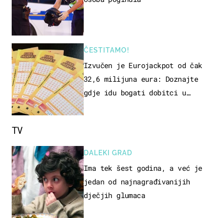
ČESTITAMO!
Izvučen je Eurojackpot od čak
32,6 milijuna eura: Doznajte
gdje idu bogati dobitci u
Hrvatskoj
TV
DALEKI GRAD
Ima tek šest godina, a već je
jedan od najnagrađivanijih
dječjih glumaca