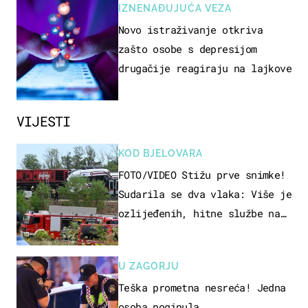
IZNENAĐUJUĆA VEZA
Novo istraživanje otkriva
zašto osobe s depresijom
drugačije reagiraju na lajkove
VIJESTI
KOD BJELOVARA
FOTO/VIDEO Stižu prve snimke!
Sudarila se dva vlaka: Više je
ozlijeđenih, hitne službe na
terenu
U ZAGORJU
Teška prometna nesreća! Jedna
osoba poginula