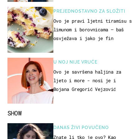
PREJEDNOSTAVNO ZA SLOŽITI
Ovo je pravi ljetni tiramisu s
limunom i borovnicama – baš
osvježava i jako je fin
U NOJ NIJE VRUĆE
Ovo je savršena haljina za
ljeto i more - nosi je i
Bojana Gregorić Vejzović
SHOW
DANAS ŽIVI POVUČENO
Znate li tko je ovo? Kao