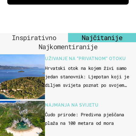
Inspirativno
Najčitanije
Najkomentiranije
UŽIVANJE NA "PRIVATNOM" OTOKU
Hrvatski otok na kojem živi samo
jedan stanovnik: Ljepotan koji je
diljem svijeta poznat po svojem
"bijelom zlatu"
NAJMANJA NA SVIJETU
Čudo prirode: Predivna pješčana
plaža na 100 metara od mora