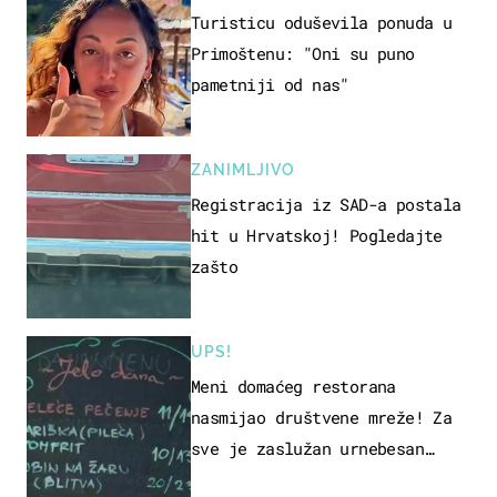
Turisticu oduševila ponuda u
Primoštenu: "Oni su puno
pametniji od nas"
ZANIMLJIVO
Registracija iz SAD-a postala
hit u Hrvatskoj! Pogledajte
zašto
UPS!
Meni domaćeg restorana
nasmijao društvene mreže! Za
sve je zaslužan urnebesan
naziv jela