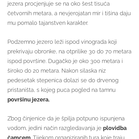
jezera procjenjuje se na oko šest tisuća
četvornih metara, a nevjerojatan mir i tišina daju
mu pomalo tajanstven karakter.
Podzemno jezero leži ispod vinograda koji
prekrivaju obronke, na otprilike 30 do 70 metara
ispod površine. Dugačko je oko 300 metara i
široko do 20 metara. Nakon silaska niz
pedesetak stepenica dolazi se do drvenog
pristaništa, s kojeg puca pogled na tamnu
površinu jezera.
Zbog činjenice da je špilja potpuno ispunjena
vodom, jedini način razgledavanja je
plovidba
čamcem
. Tijekom organiziranih tura koje traju