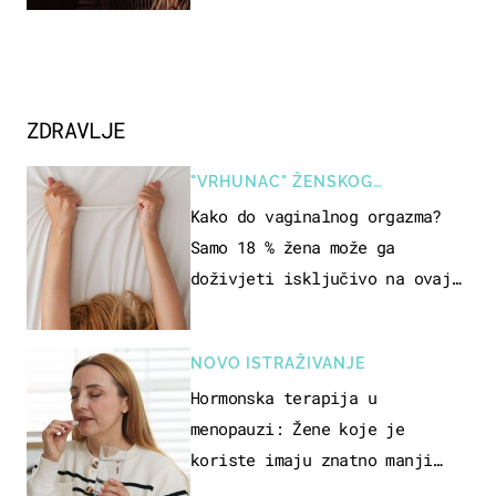
ZDRAVLJE
"VRHUNAC" ŽENSKOG
SEKSUALNOG ISKUSTVA
Kako do vaginalnog orgazma?
Samo 18 % žena može ga
doživjeti isključivo na ovaj
način
NOVO ISTRAŽIVANJE
Hormonska terapija u
menopauzi: Žene koje je
koriste imaju znatno manji
rizik od ovoga