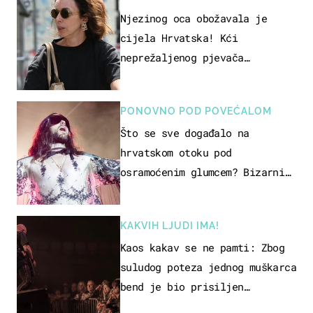
Njezinog oca obožavala je
cijela Hrvatska! Kći
neprežaljenog pjevača
projurila špicom na dva kotača
PONOVNO POD POVEĆALOM
Što se sve događalo na
hrvatskom otoku pod
osramoćenim glumcem? Bizarni
prizori i danas izazivaju
nevjericu
KAKVIH LJUDI IMA!
Kaos kakav se ne pamti: Zbog
suludog poteza jednog muškarca
bend je bio prisiljen
prekinuti nastup