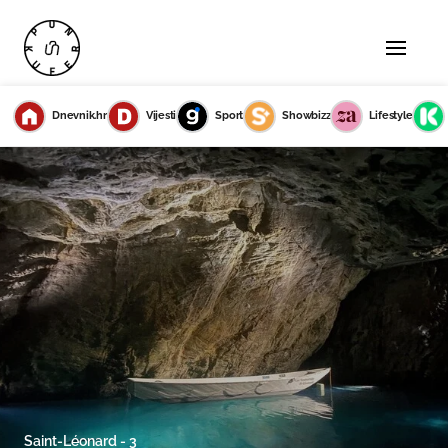
Dnevnik.hr
Vijesti
Sport
Showbizz
Lifestyle
Saint-Léonard - 3