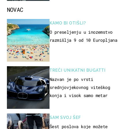
NOVAC
KAMO BI OTIŠLI?
O preseljenju u inozemstvo
razmišlja 9 od 10 Europljana
TREĆI UNIKATNI BUGATTI
Nazvan je po vrsti
srednjovjekovnog viteškog
konja i visok samo metar
SAM SVOJ ŠEF
Šest poslova koje možete