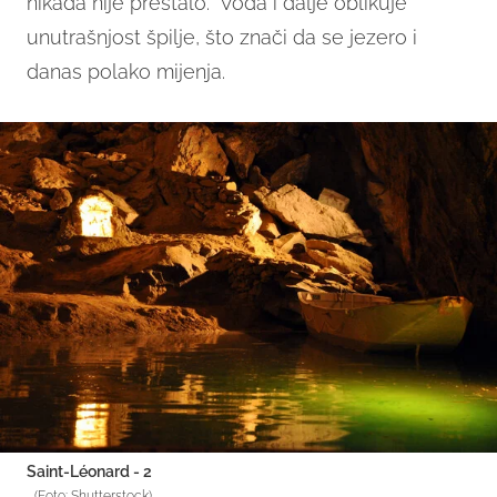
nikada nije prestalo. Voda i dalje oblikuje
unutrašnjost špilje, što znači da se jezero i
danas polako mijenja.
Saint-Léonard - 2
(Foto: Shutterstock)