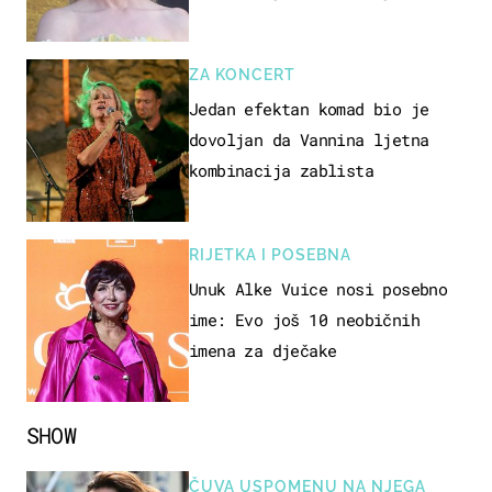
izlazak na moru
ZA KONCERT
Jedan efektan komad bio je
dovoljan da Vannina ljetna
kombinacija zablista
RIJETKA I POSEBNA
Unuk Alke Vuice nosi posebno
ime: Evo još 10 neobičnih
imena za dječake
SHOW
ČUVA USPOMENU NA NJEGA