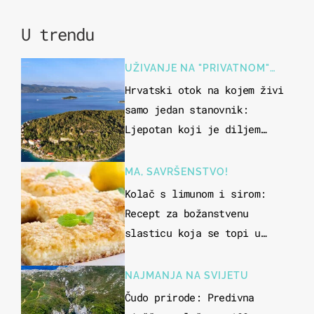
U trendu
UŽIVANJE NA "PRIVATNOM"
OTOKU
Hrvatski otok na kojem živi
samo jedan stanovnik:
Ljepotan koji je diljem
svijeta poznat po svojem
"bijelom zlatu"
MA, SAVRŠENSTVO!
Kolač s limunom i sirom:
Recept za božanstvenu
slasticu koja se topi u
ustima
NAJMANJA NA SVIJETU
Čudo prirode: Predivna