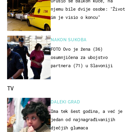
Urušio se balkon kuće, na
njemu bile dvije osobe: "Život
im je visio o koncu"
NAKON SUKOBA
FOTO Ovo je žena (36)
osumnjičena za ubojstvo
partnera (71) u Slavoniji
TV
DALEKI GRAD
Ima tek šest godina, a već je
jedan od najnagrađivanijih
dječjih glumaca