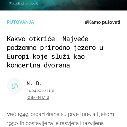
(Foto:Shutterstock)
PUTOVANJA
#Kamo putovati
Kakvo otkriće! Najveće
podzemno prirodno jezero u
Europi koje služi kao
koncertna dvorana
N. B.
24.04.2026 11:31
KOMENTARI
Već 1949. organizirane su prve ture, a tijekom
1950-ih postavljena je rasvjeta i razvijena