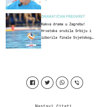
DRAMATIČAN PREOKRET
Kakva drama u Zagrebu!
Hrvatska srušila Srbiju i
izborila finale Svjetskog
prvenstva