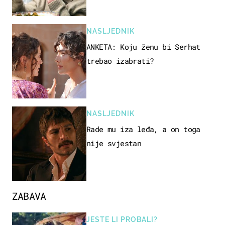
NASLJEDNIK
ANKETA: Koju ženu bi Serhat
trebao izabrati?
NASLJEDNIK
Rade mu iza leđa, a on toga
nije svjestan
ZABAVA
JESTE LI PROBALI?