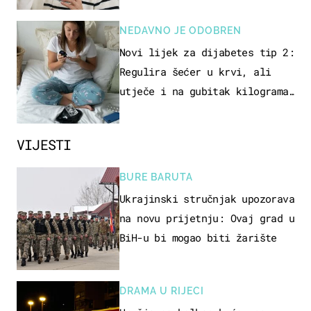
NEDAVNO JE ODOBREN
Novi lijek za dijabetes tip 2:
Regulira šećer u krvi, ali
utječe i na gubitak kilograma!
Evo tko ga smije uzimati i
koje su nuspojave
VIJESTI
BURE BARUTA
Ukrajinski stručnjak upozorava
na novu prijetnju: Ovaj grad u
BiH-u bi mogao biti žarište
DRAMA U RIJECI