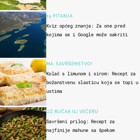
15 PITANJA
Kviz općeg znanja: Za one pred
kojima se i Google može sakriti
MA, SAVRŠENSTVO!
Kolač s limunom i sirom: Recept za
božanstvenu slasticu koja se topi u
ustima
UZ RUČAK ILI VEČERU
Savršeni prilog: Recept za
najfinije mahune sa špekom