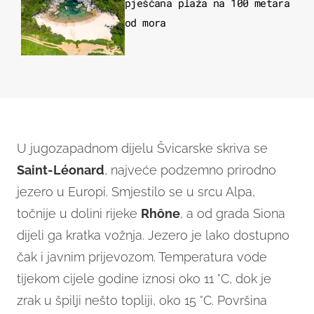
pješčana plaža na 100 metara
od mora
U jugozapadnom dijelu Švicarske skriva se
Saint-Léonard
, najveće podzemno prirodno
jezero u Europi. Smjestilo se u srcu Alpa,
točnije u dolini rijeke
Rhône
, a od grada Siona
dijeli ga kratka vožnja. Jezero je lako dostupno
čak i javnim prijevozom. Temperatura vode
tijekom cijele godine iznosi oko 11 °C, dok je
zrak u špilji nešto topliji, oko 15 °C. Površina