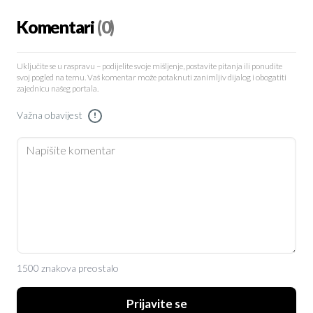
Komentari
(0)
Uključite se u raspravu – podijelite svoje mišljenje, postavite pitanja ili ponudite
svoj pogled na temu. Vaš komentar može potaknuti zanimljiv dijalog i obogatiti
zajednicu našeg portala.
Važna obavijest
!
1500 znakova preostalo
Prijavite se