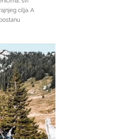
nicima, svi
jnjeg cilja. A
 postanu