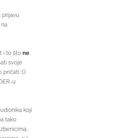
 prijavu
 na
 i to što
ne
ati svoje
 pričati. O
NDER-u
udionika koji
a tako
azbenicima,