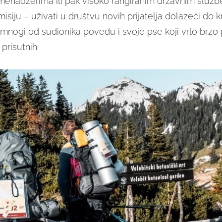
menadžerima ili pak visoko rangiranim državnim službe
isiju – uživati u društvu novih prijatelja dolazeći do kra
mnogi od sudionika povedu i svoje pse koji vrlo brzo
 prisutnih.