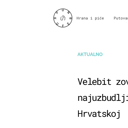
Hrana i piće
Putova
AKTUALNO
Velebit zo
najuzbudlj
Hrvatskoj