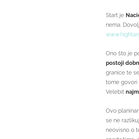
Start je
Nacio
nema. Dovolj
www.highlan
Ono što je p
postoji dobn
granice te se
tome govori 
Velebit
najml
Ovo planinar
se ne razlik
neovisno o t