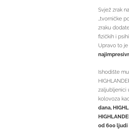
Svjež zrak n
„tvorničke p
zraku dodate 
fizičkih i ps
Upravo to j
najimpresivn
Ishodište mu
HIGHLANDER-
zaljubljenic
kolovoza kad 
dana, HIGHLA
HIGHLANDE
od 600 ljudi 