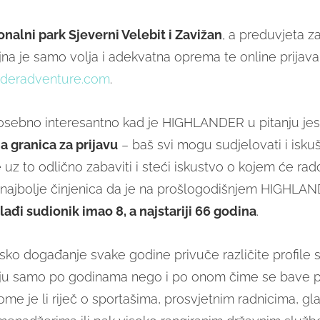
nalni park Sjeverni Velebit i Zavižan
, a preduvjeta za
na je samo volja i adekvatna oprema te online prijava
deradventure.com
.
osebno interesantno kad je HIGHLANDER u pitanju jest
a granica za prijavu
– baš svi mogu sudjelovati i iskuš
 uz to odlično zabaviti i steći iskustvo o kojem će rado
najbolje činjenica da je na prošlogodišnjem HIGHLA
ađi sudionik imao 8, a najstariji 66 godina
.
sko događanje svake godine privuče različite profile s
uju samo po godinama nego i po onom čime se bave p
ome je li riječ o sportašima, prosvjetnim radnicima, gl