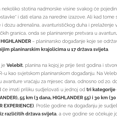
a nekoliko stotina nadmorske visine svakog će pojedinc
ostavke“ i dati elana za naredne izazove. Ali kad tome
i dozu adrenalina, avanturističkog duha i prelaženje vl
ihičkih granica, onda se planinarenje pretvara u avanturu
e
HIGHLANDER
– planinarsko događanje koje se održa
ijim planinarskim krajolicima u 17 država svijeta
.
 je
Velebit
, planina na kojoj je prije šest godina i stvo
u kao svjetskom planinarskom događanju. Na Velebit
i u avanture vraćaju za mjesec dana, odnosno od 20. do
će imati priliku sudjelovati u jednoj od
tri kategorije
NDER), 55 km (3 dana, HIGHLANDER 55) i 30 km (30 s
R EXPERIENCE)
. Prošle godine na događanju je sudj
iz različitih država svijeta
, a ove godine se očekuje jo