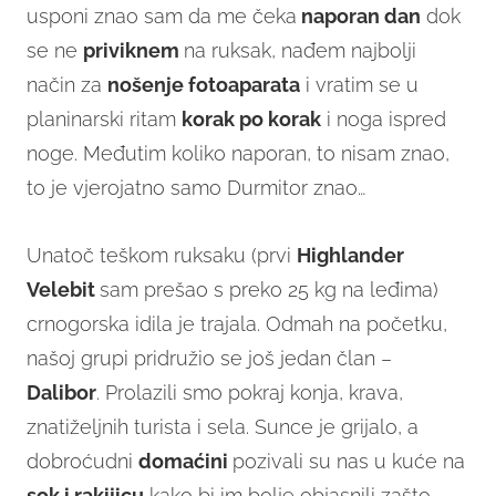
usponi znao sam da me čeka
naporan dan
dok
se ne
priviknem
na ruksak, nađem najbolji
način za
nošenje fotoaparata
i vratim se u
planinarski ritam
korak po korak
i noga ispred
noge. Međutim koliko naporan, to nisam znao,
to je vjerojatno samo Durmitor znao…
Unatoč teškom ruksaku (prvi
Highlander
Velebit
sam prešao s preko 25 kg na leđima)
crnogorska idila je trajala. Odmah na početku,
našoj grupi pridružio se još jedan član –
Dalibor
. Prolazili smo pokraj konja, krava,
znatiželjnih turista i sela. Sunce je grijalo, a
dobroćudni
domaćini
pozivali su nas u kuće na
sok i rakijicu
kako bi im bolje objasnili zašto