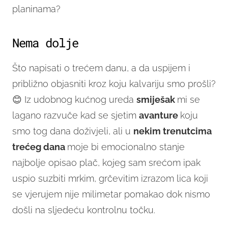
planinama?
Nema dolje
Što napisati o trećem danu, a da uspijem i
približno objasniti kroz koju kalvariju smo prošli?
😊 Iz udobnog kućnog ureda
smiješak
mi se
lagano razvuče kad se sjetim
avanture
koju
smo tog dana doživjeli, ali u
nekim trenutcima
trećeg dana
moje bi emocionalno stanje
najbolje opisao plač, kojeg sam srećom ipak
uspio suzbiti mrkim, grčevitim izrazom lica koji
se vjerujem nije milimetar pomakao dok nismo
došli na sljedeću kontrolnu točku.