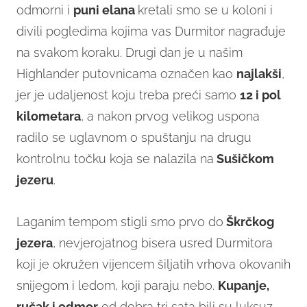
odmorni i
puni elana
kretali smo se u koloni i
divili pogledima kojima vas Durmitor nagrađuje
na svakom koraku. Drugi dan je u našim
Highlander putovnicama označen kao
najlakši
,
jer je udaljenost koju treba preći samo
12 i pol
kilometara
, a nakon prvog velikog uspona
radilo se uglavnom o spuštanju na drugu
kontrolnu točku koja se nalazila na
Sušičkom
jezeru
.
Laganim tempom stigli smo prvo do
Škrčkog
jezera
, nevjerojatnog bisera usred Durmitora
koji je okružen vijencem šiljatih vrhova okovanih
snijegom i ledom, koji paraju nebo.
Kupanje,
ručak i odmor
od dobra tri sata bili su luksuz