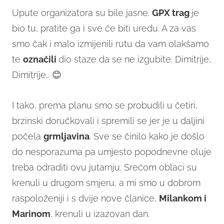
Upute organizatora su bile jasne.
GPX
trag
je
bio tu, pratite ga i sve će biti uredu. A za vas
smo čak i malo izmijenili rutu da vam olakšamo
te
označili
dio staze da se ne izgubite. Dimitrije,
Dimitrije… 😊
I tako, prema planu smo se probudili u četiri,
brzinski doručkovali i spremili se jer je u daljini
počela
grmljavina
. Sve se činilo kako je došlo
do nesporazuma pa umjesto popodnevne oluje
treba odraditi ovu jutarnju. Srećom oblaci su
krenuli u drugom smjeru, a mi smo u dobrom
raspoloženiji i s dvije nove članice,
Milankom i
Marinom
, krenuli u izazovan dan.