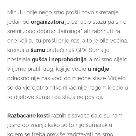
Minutu prije nego smo prošli novo skretanje
jedan od
organizatora
je označio stazu pa smo
sretni zbog dobrog „tajminga“, ali zabrinuti za
one koji su tu prošli prije nas, a to je bila većina,
krenuli u
šumu
prateći naš GPX. Šuma je
postajala
gušća i neprohodnija
, a mi smo cijelo
vrijeme pratili trag, koji je vodio
u
nigdje
,
odnosno nije nas vodi do nijedne staze. Vidjelo
se da vjerojatno nitko nikad nije nogom kročio u
te dijelove šume i da staza ne postoji.
Razbacane kosti
raznih sisavaca dale su nam
jasno do znanja kako se to nije šumarak u
kojem se treba previše zadržavati pa smo