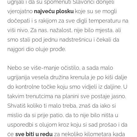
ugrijali i da su spomenuti Slavonci donijeli
vjerojatno
najveću plosku
koje su se mogli
dočepati i s rakijom za sve digli temperaturu na
viši nivo. Za nas, nažalost, nije bilo mjesta, ali
smo stali pod jednu nadstrešnicu i čekali da
najgori dio oluje prođe.
Nebo se više-manje očistilo, a sada malo
ugrijanija vesela družina krenula je po kiši dalje
do kontrolne točke koju smo vidjeli iz daljine. U
takvim trenutcima na planini sve postaje jasno.
Shvatiš koliko ti malo treba, znaš da iako si
mislio da si prije patio, da to nije bilo ništa u
usporedbi s olujom kroz koju si sad prošao i da
će
sve biti u redu
za nekoliko kilometara kada