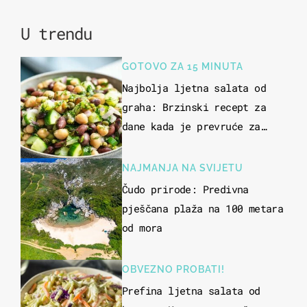
U trendu
GOTOVO ZA 15 MINUTA
Najbolja ljetna salata od
graha: Brzinski recept za
dane kada je prevruće za
kuhanje
NAJMANJA NA SVIJETU
Čudo prirode: Predivna
pješčana plaža na 100 metara
od mora
OBVEZNO PROBATI!
Prefina ljetna salata od