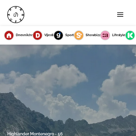
Dnevnik.hr
Vijesti
Sport
Showbizz
Lifestyle
Highlander Montenegro - 56