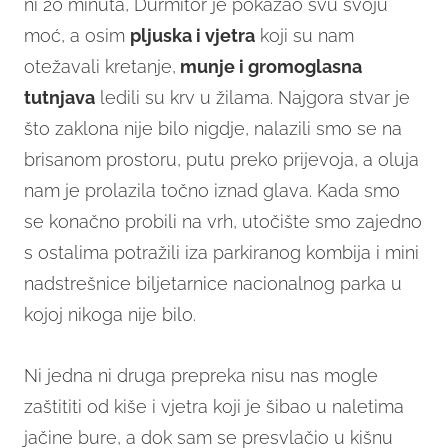
ni 20 minuta, Durmitor je pokazao svu svoju
moć, a osim
pljuska i vjetra
koji su nam
otežavali kretanje,
munje i gromoglasna
tutnjava
ledili su krv u žilama. Najgora stvar je
što zaklona nije bilo nigdje, nalazili smo se na
brisanom prostoru, putu preko prijevoja, a oluja
nam je prolazila točno iznad glava. Kada smo
se konačno probili na vrh, utočište smo zajedno
s ostalima potražili iza parkiranog kombija i mini
nadstrešnice biljetarnice nacionalnog parka u
kojoj nikoga nije bilo.
Ni jedna ni druga prepreka nisu nas mogle
zaštititi od kiše i vjetra koji je šibao u naletima
jačine bure, a dok sam se presvlačio u kišnu