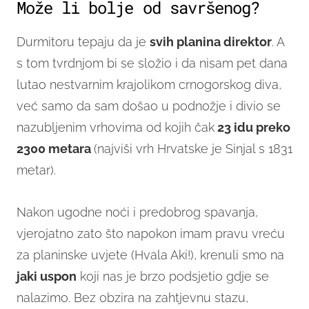
Može li bolje od savršenog?
Durmitoru tepaju da je
svih planina direktor
. A
s tom tvrdnjom bi se složio i da nisam pet dana
lutao nestvarnim krajolikom crnogorskog diva,
već samo da sam došao u podnožje i divio se
nazubljenim vrhovima od kojih čak
23 idu preko
2300 metara
(najviši vrh Hrvatske je Sinjal s 1831
metar).
Nakon ugodne noći i predobrog spavanja,
vjerojatno zato što napokon imam pravu vreću
za planinske uvjete (Hvala Aki!), krenuli smo na
jaki uspon
koji nas je brzo podsjetio gdje se
nalazimo. Bez obzira na zahtjevnu stazu,