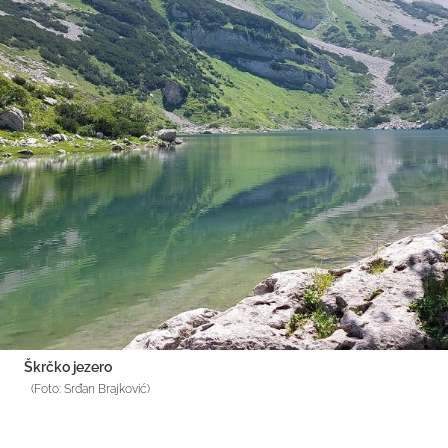
Škrčko jezero
(Foto: Srđan Brajković)