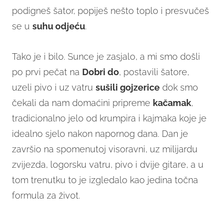
podigneš šator, popiješ nešto toplo i presvučeš
se u
suhu odjeću
.
Tako je i bilo. Sunce je zasjalo, a mi smo došli
po prvi pečat na
Dobri
do
, postavili šatore,
uzeli pivo i uz vatru
sušili gojzerice
dok smo
čekali da nam domaćini pripreme
kačamak
,
tradicionalno jelo od krumpira i kajmaka koje je
idealno sjelo nakon napornog dana. Dan je
završio na spomenutoj visoravni, uz milijardu
zvijezda, logorsku vatru, pivo i dvije gitare, a u
tom trenutku to je izgledalo kao jedina točna
formula za život.