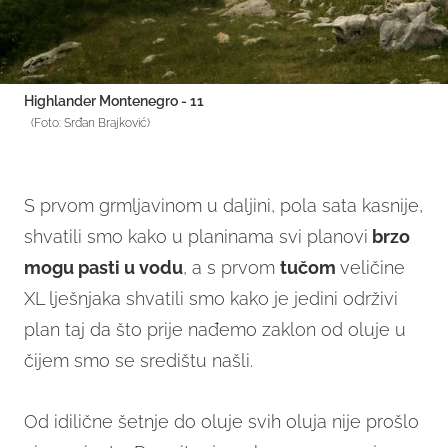
Highlander Montenegro - 11
(Foto: Srđan Brajković)
S prvom grmljavinom u daljini, pola sata kasnije,
shvatili smo kako u planinama svi planovi
brzo
mogu pasti u vodu
, a s prvom
tučom
veličine
XL lješnjaka shvatili smo kako je jedini održivi
plan taj da što prije nađemo zaklon od oluje u
čijem smo se središtu našli.
Od idilične šetnje do oluje svih oluja nije prošlo