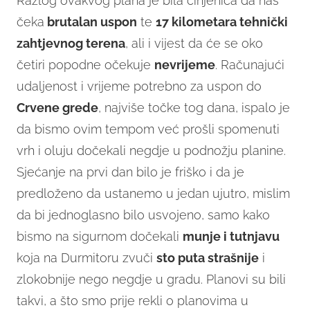
Razlog ovakvog plana je bila činjenica da nas
čeka
brutalan uspon
te
17 kilometara tehnički
zahtjevnog terena
, ali i vijest da će se oko
četiri popodne očekuje
nevrijeme
. Računajući
udaljenost i vrijeme potrebno za uspon do
Crvene grede
, najviše točke tog dana, ispalo je
da bismo ovim tempom već prošli spomenuti
vrh i oluju dočekali negdje u podnožju planine.
Sjećanje na prvi dan bilo je friško i da je
predloženo da ustanemo u jedan ujutro, mislim
da bi jednoglasno bilo usvojeno, samo kako
bismo na sigurnom dočekali
munje i tutnjavu
koja na Durmitoru zvuči
sto puta strašnije
i
zlokobnije nego negdje u gradu. Planovi su bili
takvi, a što smo prije rekli o planovima u