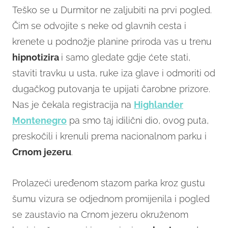
Teško se u Durmitor ne zaljubiti na prvi pogled.
Čim se odvojite s neke od glavnih cesta i
krenete u podnožje planine priroda vas u trenu
hipnotizira
i samo gledate gdje ćete stati,
staviti travku u usta, ruke iza glave i odmoriti od
dugačkog putovanja te upijati čarobne prizore.
Nas je čekala registracija na
Highlander
Montenegro
pa smo taj idilični dio, ovog puta,
preskočili i krenuli prema nacionalnom parku i
Crnom jezeru
.
Prolazeći uređenom stazom parka kroz gustu
šumu vizura se odjednom promijenila i pogled
se zaustavio na Crnom jezeru okruženom