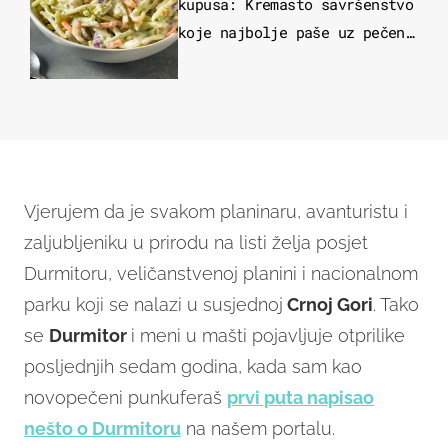
kupusa: Kremasto savršenstvo
koje najbolje paše uz pečeno
meso
Vjerujem da je svakom planinaru, avanturistu i
zaljubljeniku u prirodu na listi želja posjet
Durmitoru, veličanstvenoj planini i nacionalnom
parku koji se nalazi u susjednoj
Crnoj Gori
. Tako
se
Durmitor
i meni u mašti pojavljuje otprilike
posljednjih sedam godina, kada sam kao
novopečeni punkuferaš
prvi puta napisao
nešto o Durmitoru
na našem portalu.