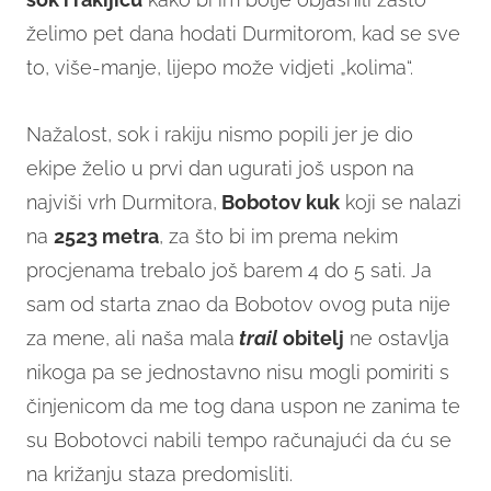
želimo pet dana hodati Durmitorom, kad se sve
to, više-manje, lijepo može vidjeti „kolima“.
Nažalost, sok i rakiju nismo popili jer je dio
ekipe želio u prvi dan ugurati još uspon na
najviši vrh Durmitora,
Bobotov kuk
koji se nalazi
na
2523 metra
, za što bi im prema nekim
procjenama trebalo još barem 4 do 5 sati. Ja
sam od starta znao da Bobotov ovog puta nije
za mene, ali naša mala
trail
obitelj
ne ostavlja
nikoga pa se jednostavno nisu mogli pomiriti s
činjenicom da me tog dana uspon ne zanima te
su Bobotovci nabili tempo računajući da ću se
na križanju staza predomisliti.