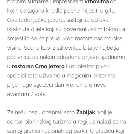
brojnim šumama i impresivnim
vrhovima
od
kojih se lagana knedla počne mijesiti u grlu.
Ovo ledenjačko jezero, sastoji se od dva
istaknuta dijela koji su povezani uskim tokom, a
smjestilo se na preko 1400 metara nadmorske
visine. Scena kao iz slikovnice bila je najbolja
pozivnica da nakon odrađene prijave sjednemo
u
restoran Crno jezero
i uz lokalno pivo i
specijalitete uživamo u magičnim prizorima
prije nego sljedeći dan krenemo u novu
avanturu života.
Za našu bazu odabrali smo
Žabljak
, koji je
centar planinskog turizma u regiji, a nalazi se na
samoj granici nacionalnog parka. U gradiću koji