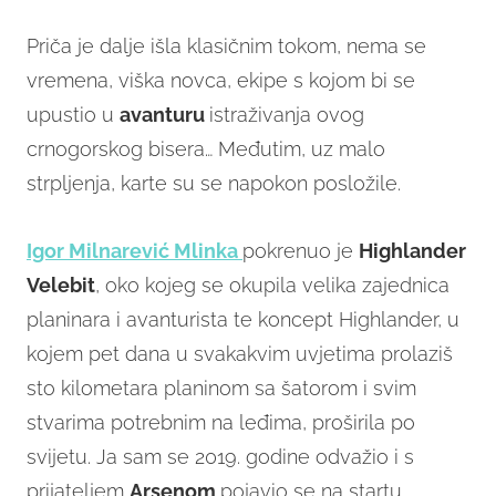
Priča je dalje išla klasičnim tokom, nema se
vremena, viška novca, ekipe s kojom bi se
upustio u
avanturu
istraživanja ovog
crnogorskog bisera… Međutim, uz malo
strpljenja, karte su se napokon posložile.
Igor Milnarević Mlinka
pokrenuo je
Highlander
Velebit
, oko kojeg se okupila velika zajednica
planinara i avanturista te koncept Highlander, u
kojem pet dana u svakakvim uvjetima prolaziš
sto kilometara planinom sa šatorom i svim
stvarima potrebnim na leđima, proširila po
svijetu. Ja sam se 2019. godine odvažio i s
prijateljem
Arsenom
pojavio se na startu