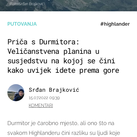
(Foto:Srđan Brajković)
PUTOVANJA
#highlander
Priča s Durmitora:
Veličanstvena planina u
susjedstvu na kojoj se čini
kako uvijek idete prema gore
Srđan Brajković
15.07.2022 09:39
KOMENTARI
Durmitor je čarobno mjesto, ali ono što na
svakom Highlanderu čini razliku su ljudi koje