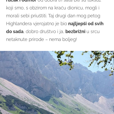
koji smo, s obzirom na kraću dionicu, mogli i
morali sebi priuštiti. Taj drugi dan mog petog
Highlandera vjerojatno je bio
najljepši od svih
do sada
, dobro društvo i ja,
bezbrižni
u srcu
netaknute prirode – nema boljeg!