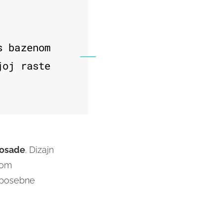
s bazenom
joj raste
posade
. Dizajn
ćom
 posebne