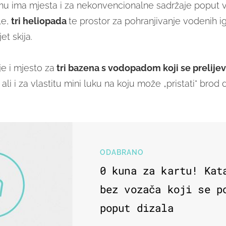
u ima mjesta i za nekonvencionalne sadržaje poput v
le,
tri heliopada
te prostor za pohranjivanje vodenih i
t skija.
je i mjesto za
tri bazena s vodopadom koji se prelije
, ali i za vlastitu mini luku na koju može „pristati“ brod
ODABRANO
0 kuna za kartu! Kat
bez vozača koji se p
poput dizala