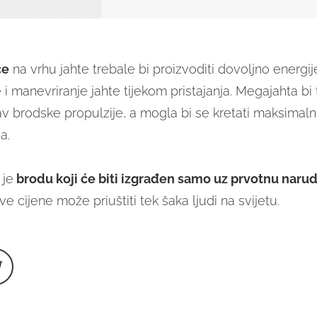
če
na vrhu jahte trebale bi proizvoditi dovoljno energij
e i manevriranje jahte tijekom pristajanja. Megajahta bi 
tav brodske propulzije, a mogla bi se kretati maksima
a.
 je
brodu koji će biti izgrađen samo uz prvotnu naru
e cijene može priuštiti tek šaka ljudi na svijetu.