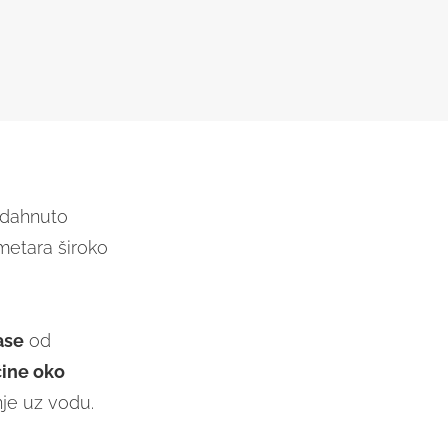
adahnuto
metara široko
ase
od
čine oko
je uz vodu.