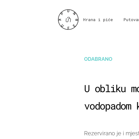
Hrana i piće
Putova
ODABRANO
U obliku m
vodopadom 
Rezervirano je i mje