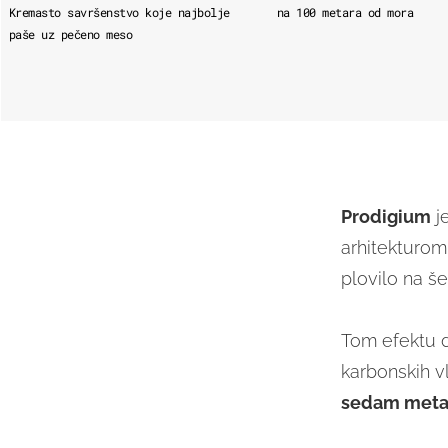
Kremasto savršenstvo koje najbolje
na 100 metara od mora
paše uz pečeno meso
Prodigium
j
arhitekturom
plovilo na še
Tom efektu d
karbonskih v
sedam meta