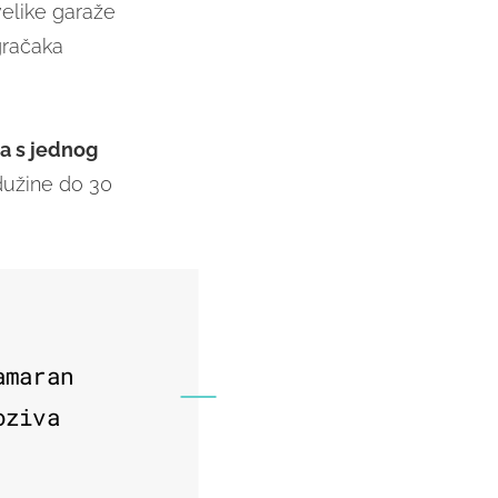
elike garaže
gračaka
va s jednog
 dužine do 30
amaran
oziva