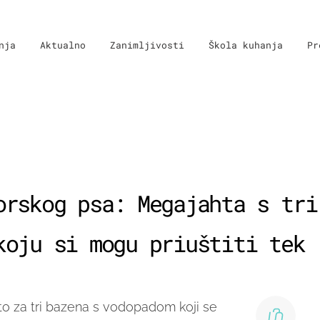
nja
Aktualno
Zanimljivosti
Škola kuhanja
Pr
orskog psa: Megajahta s tri
koju si mogu priuštiti tek 
sto za tri bazena s vodopadom koji se