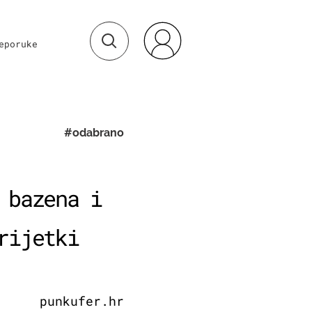
eporuke
#odabrano
 bazena i
rijetki
punkufer.hr