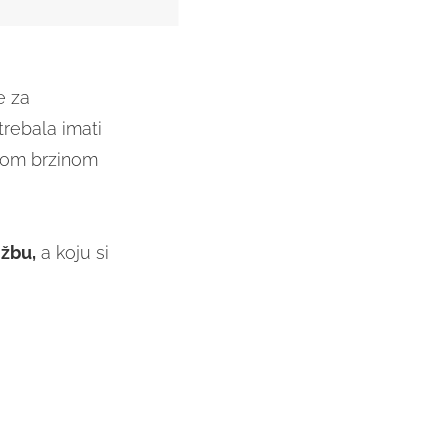
e za
trebala imati
lnom brzinom
džbu,
a koju si