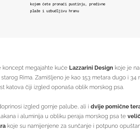
kojem ćete pronaći pustinju, predivne
plaže i uzbudljivu hranu
e koncept megajahte kuće
Lazzarini Design
koje je n
 starog Rima. Zamišljeno je kao 153 metara dugo i 34 
st katova čiji izgled oponaša oblik morskog psa.
oprinosi izgled gornje palube, ali i
dvije pomične ter
lakana i aluminija u obliku peraja morskog psa te
veli
ra
koje su namijenjene za sunčanje i potpuno opuštan