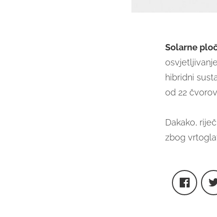
Solarne plo
osvjetljivanj
hibridni sus
od 22 čvorov
Dakako, riječ
zbog vrtoglav