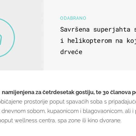
ODABRANO
Savršena superjahta 
i helikopterom na ko
drveće
e
namijenjena za četrdesetak gostiju, te 30 članova 
ičajene prostorije poput spavaćih soba s pripadaju
 dnevnom sobom, kupaonicom i blagovaonicom, ali i
oput wellness centra, spa zone ili kino dvorane.