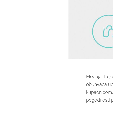
Megajahta j
obuhvaća uob
kupaonicom,
pogodnosti p