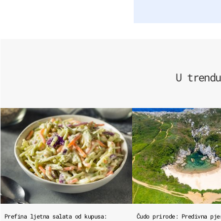
U trendu
Prefina ljetna salata od kupusa:
Čudo prirode: Predivna pje