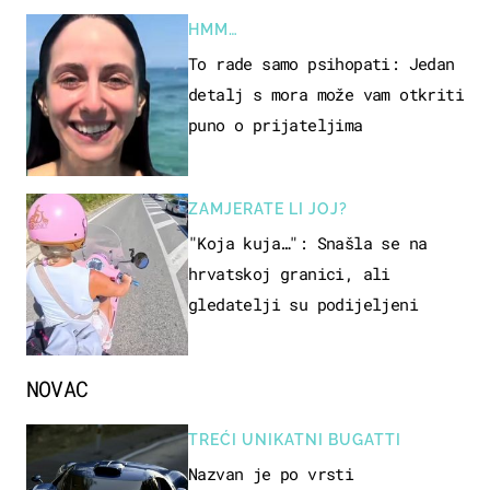
HMM…
To rade samo psihopati: Jedan
detalj s mora može vam otkriti
puno o prijateljima
ZAMJERATE LI JOJ?
"Koja kuja…": Snašla se na
hrvatskoj granici, ali
gledatelji su podijeljeni
NOVAC
TREĆI UNIKATNI BUGATTI
Nazvan je po vrsti