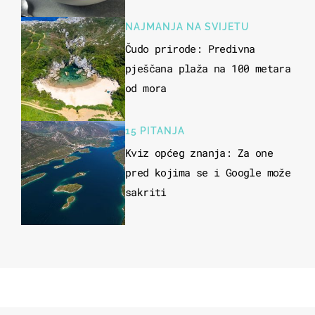
meso
NAJMANJA NA SVIJETU
Čudo prirode: Predivna
pješčana plaža na 100 metara
od mora
15 PITANJA
Kviz općeg znanja: Za one
pred kojima se i Google može
sakriti