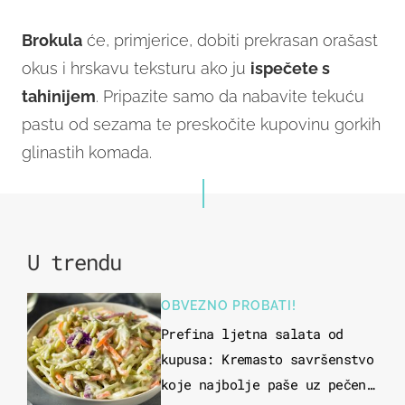
Brokula
će, primjerice, dobiti prekrasan orašast
okus i hrskavu teksturu ako ju
ispečete s
tahinijem
. Pripazite samo da nabavite tekuću
pastu od sezama te preskočite kupovinu gorkih
glinastih komada.
U trendu
OBVEZNO PROBATI!
Prefina ljetna salata od
kupusa: Kremasto savršenstvo
koje najbolje paše uz pečeno