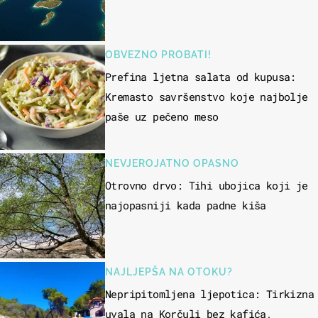
OBVEZNO PROBATI!
Prefina ljetna salata od kupusa:
Kremasto savršenstvo koje najbolje
paše uz pečeno meso
NEVJEROJATNO OPASNO
Otrovno drvo: Tihi ubojica koji je
najopasniji kada padne kiša
NAJLJEPŠA NA OTOKU?
Nepripitomljena ljepotica: Tirkizna
uvala na Korčuli bez kafića,