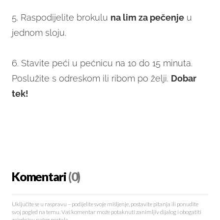
5. Raspodijelite brokulu
na lim za pečenje
u
jednom sloju.
6. Stavite peći u pećnicu na 10 do 15 minuta.
Poslužite s odreskom ili ribom po želji.
Dobar
tek!
Komentari
(0)
Uključite se u raspravu – podijelite svoje mišljenje, postavite pitanja ili ponudite
svoj pogled na temu. Vaš komentar može potaknuti zanimljiv dijalog i obogatiti