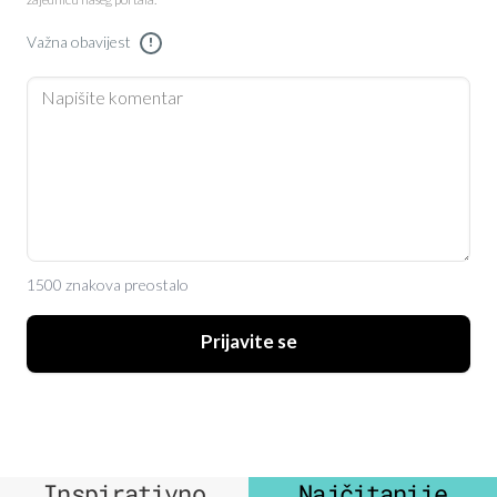
zajednicu našeg portala.
Važna obavijest
!
1500 znakova preostalo
Prijavite se
Inspirativno
Najčitanije