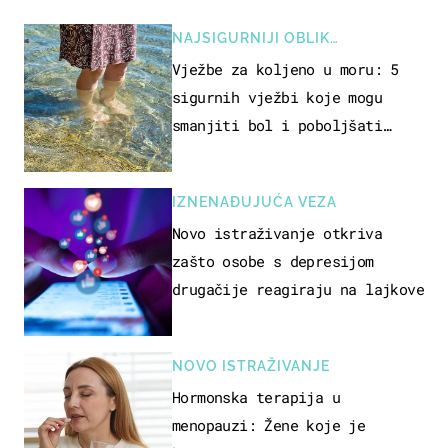
NAJSIGURNIJI OBLIK
REKREACIJE
Vježbe za koljeno u moru: 5
sigurnih vježbi koje mogu
smanjiti bol i poboljšati
pokretljivost
IZNENAĐUJUĆA VEZA
Novo istraživanje otkriva
zašto osobe s depresijom
drugačije reagiraju na lajkove
NOVO ISTRAŽIVANJE
Hormonska terapija u
menopauzi: Žene koje je