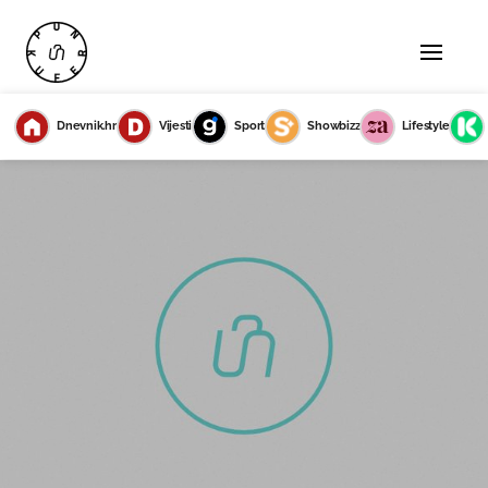
Dnevnik.hr
Vijesti
Sport
Showbizz
Lifestyle