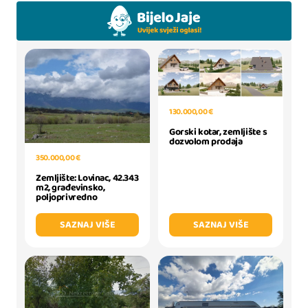
130.000,00 €
Gorski kotar, zemljište s
dozvolom prodaja
350.000,00 €
Zemljište: Lovinac, 42.343
m2, građevinsko,
poljoprivredno
SAZNAJ VIŠE
SAZNAJ VIŠE