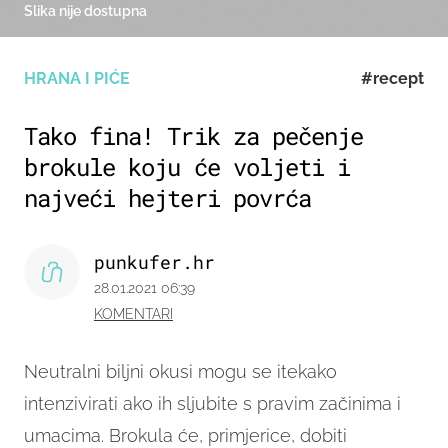
Slika nije dostupna
HRANA I PIĆE
#recept
Tako fina! Trik za pečenje
brokule koju će voljeti i
najveći hejteri povrća
punkufer.hr
28.01.2021 06:39
KOMENTARI
Neutralni biljni okusi mogu se itekako
intenzivirati ako ih sljubite s pravim začinima i
umacima. Brokula će, primjerice, dobiti