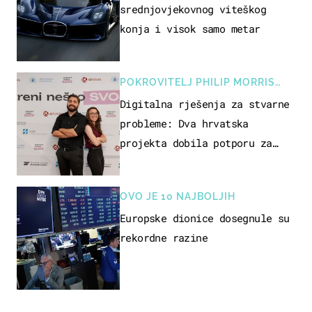
srednjovjekovnog viteškog
konja i visok samo metar
POKROVITELJ PHILIP MORRIS
ZAGREB
Digitalna rješenja za stvarne
probleme: Dva hrvatska
projekta dobila potporu za
razvoj
OVO JE 10 NAJBOLJIH
Europske dionice dosegnule su
rekordne razine