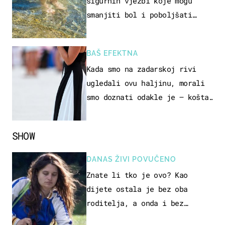
sigurnih vježbi koje mogu
smanjiti bol i poboljšati
pokretljivost
BAŠ EFEKTNA
Kada smo na zadarskoj rivi
ugledali ovu haljinu, morali
smo doznati odakle je – košta
samo 18 eura
SHOW
DANAS ŽIVI POVUČENO
Znate li tko je ovo? Kao
dijete ostala je bez oba
roditelja, a onda i bez
milijuna koje je trebala