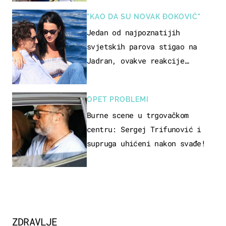
naslijediti
"KAO DA SU NOVAK ĐOKOVIĆ"
Jedan od najpoznatijih
svjetskih parova stigao na
Jadran, ovakve reakcije
vjerojatno nisu očekivali
OPET PROBLEMI
Burne scene u trgovačkom
centru: Sergej Trifunović i
supruga uhićeni nakon svađe!
ZDRAVLJE