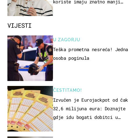
koriste imaju znatno manji
rizik od ovoga
VIJESTI
U ZAGORJU
Teška prometna nesreća! Jedna
osoba poginula
ČESTITAMO!
Izvučen je Eurojackpot od čak
32,6 milijuna eura: Doznajte
gdje idu bogati dobitci u
Hrvatskoj