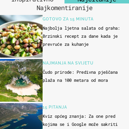
Najkomentiranije
GOTOVO ZA 15 MINUTA
Najbolja ljetna salata od graha:
Brzinski recept za dane kada je
prevruće za kuhanje
NAJMANJA NA SVIJETU
Čudo prirode: Predivna pješčana
plaža na 100 metara od mora
15 PITANJA
Kviz općeg znanja: Za one pred
kojima se i Google može sakriti