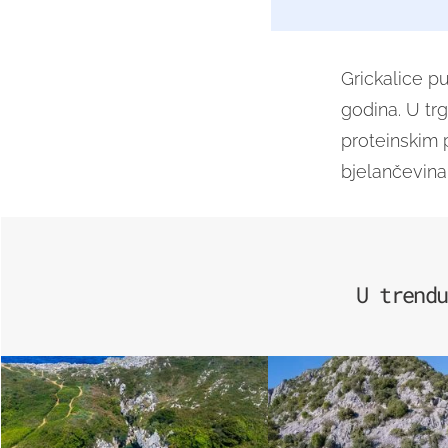
Grickalice pu
godina. U trg
proteinskim p
bjelančevinam
U trendu