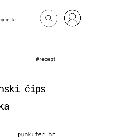
eporuke
#recept
nski čips
ka
punkufer.hr