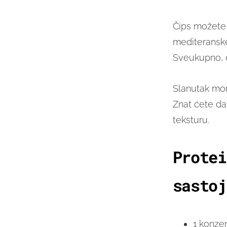
Čips možete z
mediteranske
Sveukupno, o
Slanutak mor
Znat ćete da 
teksturu.
Protei
sastoj
1 konze