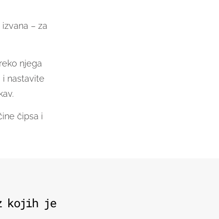
 izvana – za
preko njega
i nastavite
kav.
ine čipsa i
z kojih je