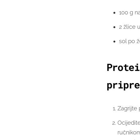
100 g n
2 žlice u
sol po že
Protei
pripre
Zagrijte
Ocijedit
ručnikom