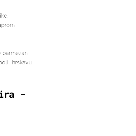
ike,
paprom.
e parmezan.
oji i hrskavu
ira -