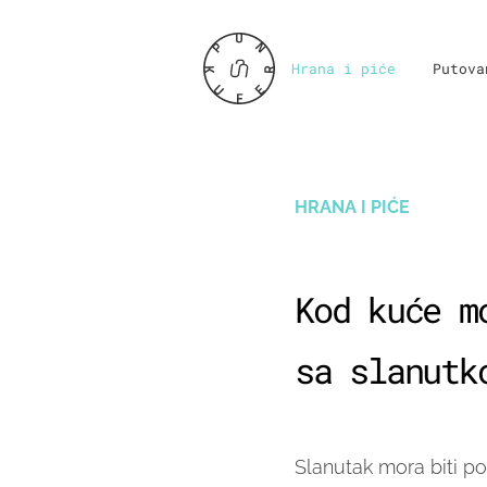
Hrana i piće
Putova
HRANA I PIĆE
Kod kuće m
sa slanutk
Slanutak mora biti p