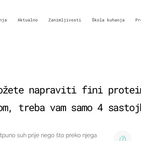
nja
Aktualno
Zanimljivosti
Škola kuhanja
Pr
ožete napraviti fini protei
om, treba vam samo 4 sastoj
otpuno suh prije nego što preko njega