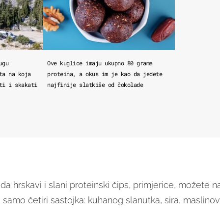
ugu
Ove kuglice imaju ukupno 80 grama
ta na koja
proteina, a okus im je kao da jedete
ti i skakati
najfinije slatkiše od čokolade
i da hrskavi i slani proteinski čips, primjerice, možete n
 samo četiri sastojka: kuhanog slanutka, sira, maslinov