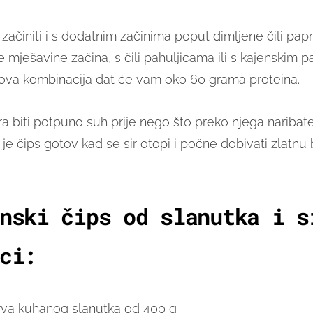
ačiniti i s dodatnim začinima poput dimljene čili papr
 mješavine začina, s čili pahuljicama ili s kajenskim 
va kombinacija dat će vam oko 60 grama proteina.
a biti potpuno suh prije nego što preko njega naribat
je čips gotov kad se sir otopi i počne dobivati zlatnu b
nski čips od slanutka i s
ci:
rva kuhanog slanutka od 400 g