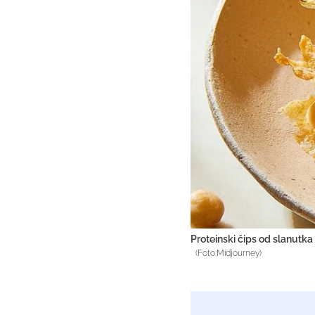
Proteinski čips od slanutka i
(Foto:Midjourney)