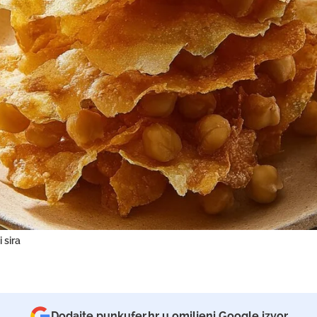
 sira
Dodajte punkufer.hr u omiljeni Google izvor