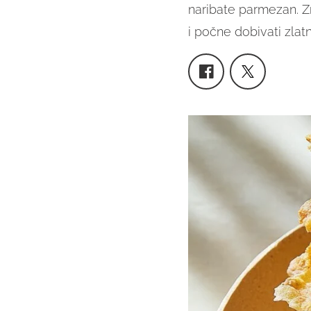
naribate parmezan. Zn
i počne dobivati zlatn