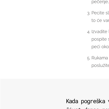
pečenje, 
Pecite s
to će va
Izvadite 
pospite 
peći oko
Rukama r
poslužit
Kada pogreška 