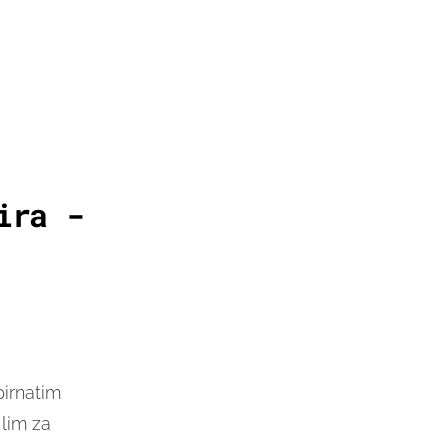
ira -
pirnatim
 lim za