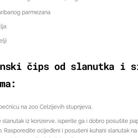
aribanog parmezana
lja
lji
nski čips od slanutka i s
ma:
 pećnicu na 200 Celzijevih stupnjeva.
e slanutak iz konzerve, isperite ga i dobro posušite pa
. Rasporedite ocijeđeni i posušeni kuhani slanutak na