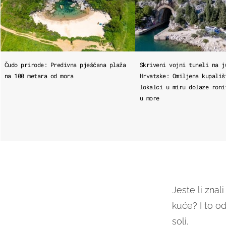
Čudo prirode: Predivna pješčana plaža
Skriveni vojni tuneli na j
na 100 metara od mora
Hrvatske: Omiljena kupališ
lokalci u miru dolaze roni
u more
Jeste li znal
kuće? I to od
soli.