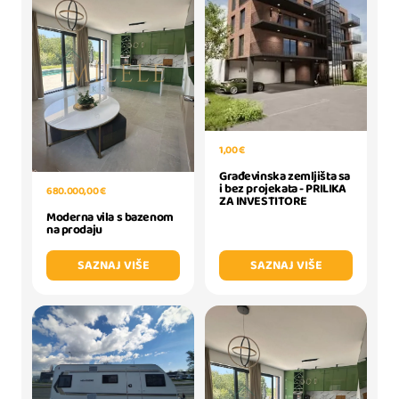
1,00 €
Građevinska zemljišta sa
i bez projekata - PRILIKA
680.000,00 €
ZA INVESTITORE
Moderna vila s bazenom
na prodaju
SAZNAJ VIŠE
SAZNAJ VIŠE