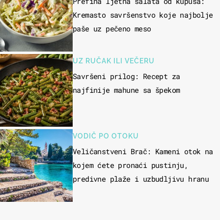
Prefina ljetna salata od kupusa:
Kremasto savršenstvo koje najbolje
paše uz pečeno meso
UZ RUČAK ILI VEČERU
Savršeni prilog: Recept za
najfinije mahune sa špekom
VODIČ PO OTOKU
Veličanstveni Brač: Kameni otok na
kojem ćete pronaći pustinju,
predivne plaže i uzbudljivu hranu