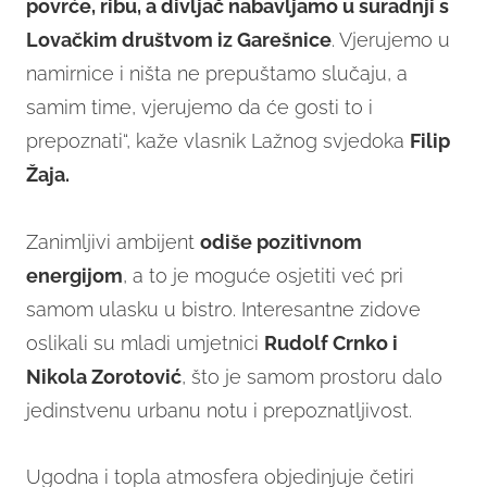
povrće, ribu, a divljač nabavljamo u suradnji s
Lovačkim društvom iz Garešnice
. Vjerujemo u
namirnice i ništa ne prepuštamo slučaju, a
samim time, vjerujemo da će gosti to i
prepoznati“, kaže vlasnik Lažnog svjedoka
Filip
Žaja.
Zanimljivi ambijent
odiše pozitivnom
energijom
, a to je moguće osjetiti već pri
samom ulasku u bistro. Interesantne zidove
oslikali su mladi umjetnici
Rudolf Crnko i
Nikola Zorotović
, što je samom prostoru dalo
jedinstvenu urbanu notu i prepoznatljivost.
Ugodna i topla atmosfera objedinjuje četiri