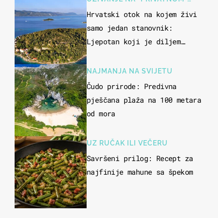
OTOKU
Hrvatski otok na kojem živi
samo jedan stanovnik:
Ljepotan koji je diljem
svijeta poznat po svojem
"bijelom zlatu"
NAJMANJA NA SVIJETU
Čudo prirode: Predivna
pješčana plaža na 100 metara
od mora
UZ RUČAK ILI VEČERU
Savršeni prilog: Recept za
najfinije mahune sa špekom