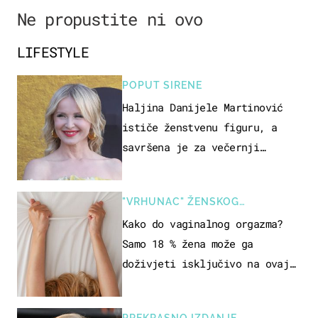
Ne propustite ni ovo
LIFESTYLE
POPUT SIRENE
Haljina Danijele Martinović
ističe ženstvenu figuru, a
savršena je za večernji
izlazak na moru
"VRHUNAC" ŽENSKOG
SEKSUALNOG ISKUSTVA
Kako do vaginalnog orgazma?
Samo 18 % žena može ga
doživjeti isključivo na ovaj
način
PREKRASNO IZDANJE