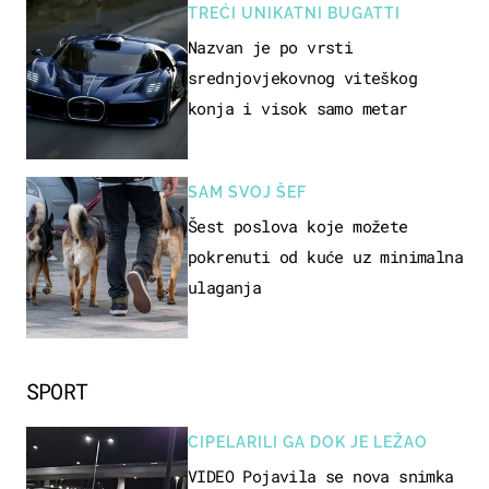
TREĆI UNIKATNI BUGATTI
Nazvan je po vrsti
srednjovjekovnog viteškog
konja i visok samo metar
SAM SVOJ ŠEF
Šest poslova koje možete
pokrenuti od kuće uz minimalna
ulaganja
SPORT
CIPELARILI GA DOK JE LEŽAO
VIDEO Pojavila se nova snimka