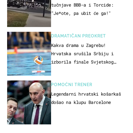
tučnjave BBB-a i Torcide:
"Je*ote, pa ubit će ga!"
DRAMATIČAN PREOKRET
Kakva drama u Zagrebu!
Hrvatska srušila Srbiju i
izborila finale Svjetskog
prvenstva
POMOĆNI TRENER
Legendarni hrvatski košarkaš
došao na klupu Barcelone