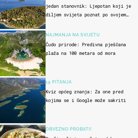
jedan stanovnik: Ljepotan koji je
diljem svijeta poznat po svojem
"bijelom zlatu"
NAJMANJA NA SVIJETU
Čudo prirode: Predivna pješčana
plaža na 100 metara od mora
15 PITANJA
Kviz općeg znanja: Za one pred
kojima se i Google može sakriti
OBVEZNO PROBATI!