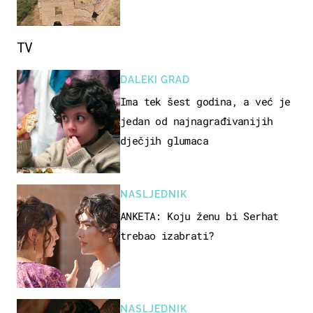
TV
DALEKI GRAD
Ima tek šest godina, a već je
jedan od najnagrađivanijih
dječjih glumaca
NASLJEDNIK
ANKETA: Koju ženu bi Serhat
trebao izabrati?
NASLJEDNIK