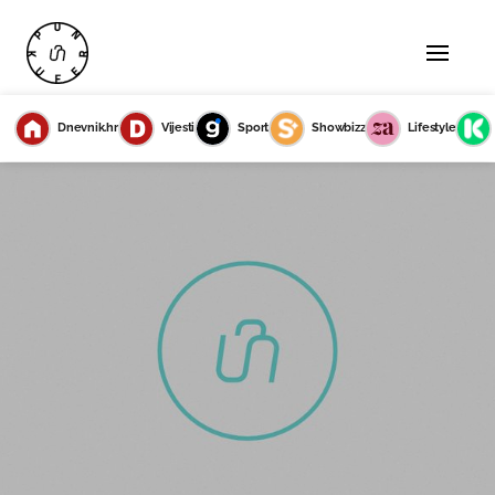
Dnevnik.hr
Vijesti
Sport
Showbizz
Lifestyle