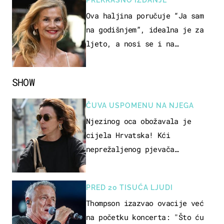
Ova haljina poručuje “Ja sam
na godišnjem”, idealna je za
ljeto, a nosi se i na
zagrebačkoj špici
SHOW
ČUVA USPOMENU NA NJEGA
Njezinog oca obožavala je
cijela Hrvatska! Kći
neprežaljenog pjevača
projurila špicom na dva kotača
PRED 20 TISUĆA LJUDI
Thompson izazvao ovacije već
na početku koncerta: "Što ću