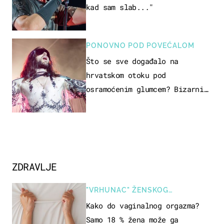
kad sam slab..."
PONOVNO POD POVEĆALOM
Što se sve događalo na
hrvatskom otoku pod
osramoćenim glumcem? Bizarni
prizori i danas izazivaju
nevjericu
ZDRAVLJE
"VRHUNAC" ŽENSKOG
SEKSUALNOG ISKUSTVA
Kako do vaginalnog orgazma?
Samo 18 % žena može ga