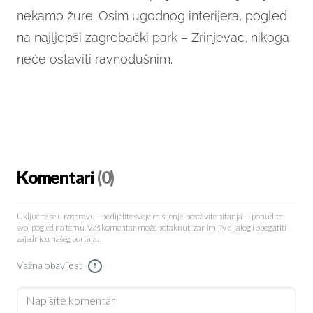
nekamo žure. Osim ugodnog interijera, pogled
na najljepši zagrebački park – Zrinjevac, nikoga
neće ostaviti ravnodušnim.
Komentari
(0)
Uključite se u raspravu – podijelite svoje mišljenje, postavite pitanja ili ponudite
svoj pogled na temu. Vaš komentar može potaknuti zanimljiv dijalog i obogatiti
zajednicu našeg portala.
Važna obavijest
!