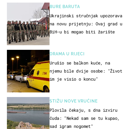
BURE BARUTA
Ukrajinski stručnjak upozorava
na novu prijetnju: Ovaj grad u
BiH-u bi mogao biti žarište
DRAMA U RIJECI
Urušio se balkon kuće, na
njemu bile dvije osobe: "Život
im je visio o koncu"
STIŽU NOVE VRUĆINE
Plovila čekaju, s dna izviru
čuda: "Nekad sam se tu kupao,
sad igram nogomet"