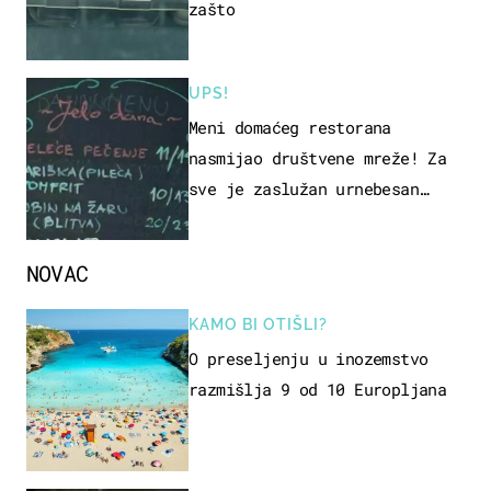
zašto
UPS!
Meni domaćeg restorana
nasmijao društvene mreže! Za
sve je zaslužan urnebesan
naziv jela
NOVAC
KAMO BI OTIŠLI?
O preseljenju u inozemstvo
razmišlja 9 od 10 Europljana