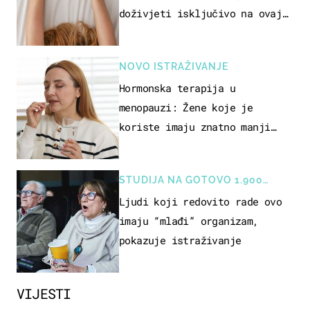
doživjeti isključivo na ovaj
način
NOVO ISTRAŽIVANJE
Hormonska terapija u
menopauzi: Žene koje je
koriste imaju znatno manji
rizik od ovoga
STUDIJA NA GOTOVO 1.900
OSOBA
Ljudi koji redovito rade ovo
imaju “mlađi” organizam,
pokazuje istraživanje
VIJESTI