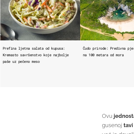
Prefina ljetna salata od kupusa:
Čudo prirode: Predivna pje
Kremasto savršenstvo koje najbolje
na 100 metara od mora
paše uz pečeno meso
Ovu
jednost
gusenoj
tav