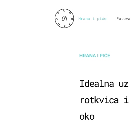
Hrana i piće
Putova
HRANA I PIĆE
Idealna uz
rotkvica i
oko