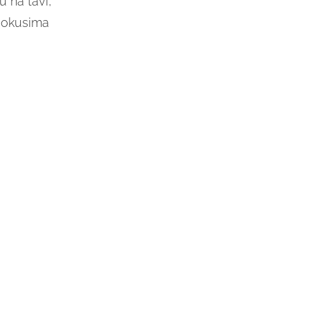
u na tavi,
m okusima