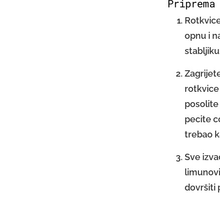
Priprema
Rotkvice
opnu i n
stabljiku
Zagrijet
rotkvice
posolite
pecite c
trebao k
Sve izva
limunovi
dovršiti