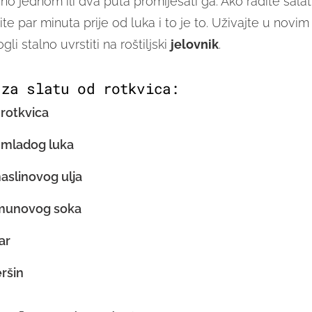
no jednom ili dva puta promiješati ga. Ako radite salat
ite par minuta prije od luka i to je to. Uživajte u novi
li stalno uvrstiti na roštiljski
jelovnik
.
 za slatu od rotkvica:
 rotkvica
 mladog luka
maslinovog ulja
limunovog soka
ar
eršin