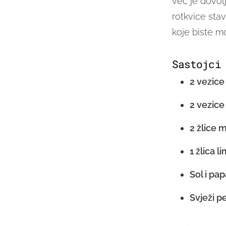
već je dovolj
rotkvice stav
koje biste mog
Sastojci
2 vezice
2 vezice
2 žlice 
1 žlica 
Sol i pap
Svježi p