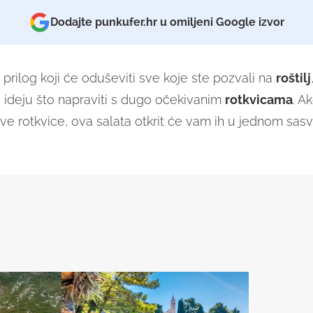
Dodajte punkufer.hr u omiljeni Google izvor
prilog koji će oduševiti sve koje ste pozvali na
roštilj
 ideju što napraviti s dugo očekivanim
rotkvicama
. A
ove rotkvice, ova salata otkrit će vam ih u jednom sa