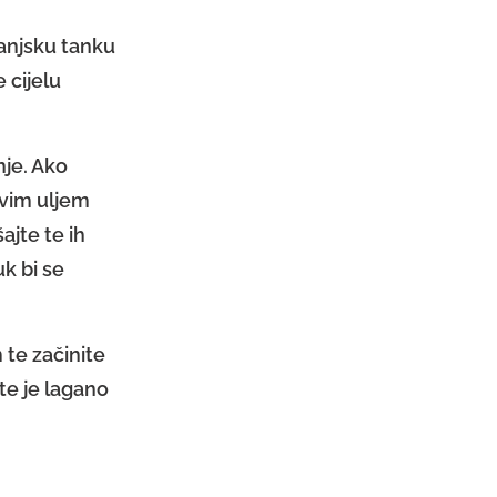
vanjsku tanku
 cijelu
nje. Ako
ovim uljem
jte te ih
k bi se
 te začinite
te je lagano