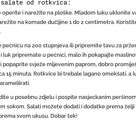
 salate od rotkvica:
 operite i narežite na ploške. Mladom luku uklonite 
arežite na komade dučljine 1 do 2 centimetra. Koristite
.
e pećnicu na 200 stupnjeva ili pripremite tavu za prže
 i luk pripremate u pećnici, malo ih pokapajte maslin
 i popaprite svježe mljevenim paprom, dobro promiješa
ca 15 minuta. Rotkvice bi trebale lagano omekšati, a lu
arameliirati.
dite u posebnu zdjelu i pospite nasjeckanim peršinom
m sokom. Salati možete dodati i dodatke prema želji 
 prema svom ukusu. Dobar tek!