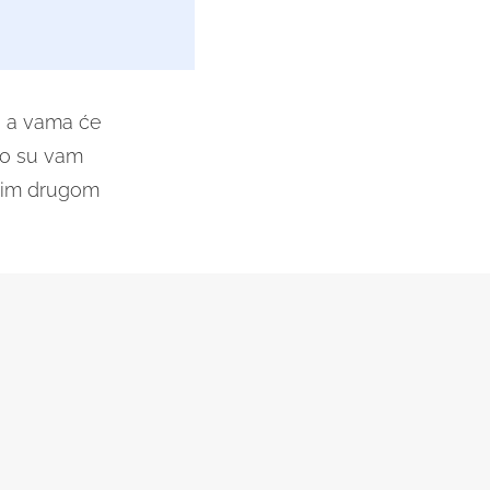
, a vama će
ko su vam
svim drugom