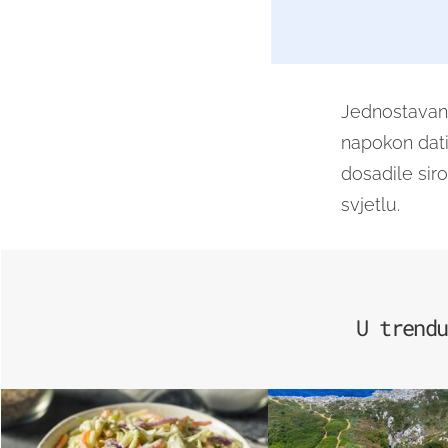
Jednostavan 
napokon dati
dosadile sir
svjetlu.
U trendu