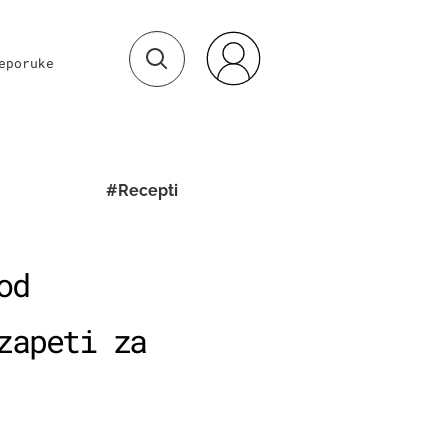
eporuke
#Recepti
od
zapeti za