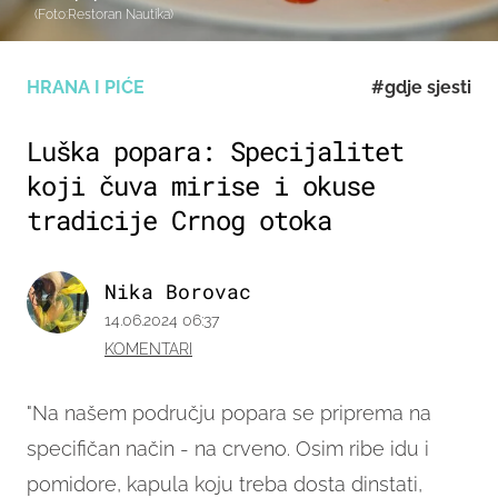
(Foto:Restoran Nautika)
HRANA I PIĆE
#gdje sjesti
Luška popara: Specijalitet
koji čuva mirise i okuse
tradicije Crnog otoka
Nika Borovac
14.06.2024 06:37
KOMENTARI
"Na našem području popara se priprema na
specifičan način - na crveno. Osim ribe idu i
pomidore, kapula koju treba dosta dinstati,