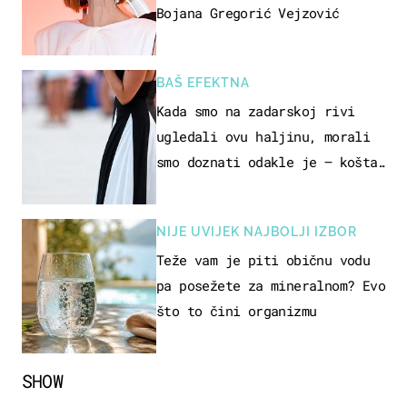
Bojana Gregorić Vejzović
BAŠ EFEKTNA
Kada smo na zadarskoj rivi
ugledali ovu haljinu, morali
smo doznati odakle je – košta
samo 18 eura
NIJE UVIJEK NAJBOLJI IZBOR
Teže vam je piti običnu vodu
pa posežete za mineralnom? Evo
što to čini organizmu
SHOW