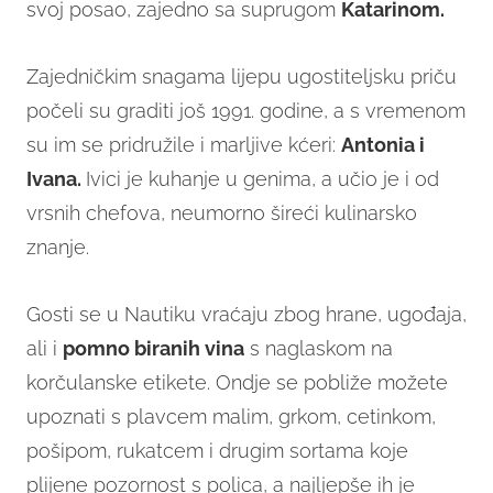
svoj posao, zajedno sa suprugom
Katarinom.
Zajedničkim snagama lijepu ugostiteljsku priču
počeli su graditi još 1991. godine, a s vremenom
su im se pridružile i marljive kćeri:
Antonia i
Ivana.
Ivici je kuhanje u genima, a učio je i od
vrsnih chefova, neumorno šireći kulinarsko
znanje.
Gosti se u Nautiku vraćaju zbog hrane, ugođaja,
ali i
pomno biranih vina
s naglaskom na
korčulanske etikete. Ondje se pobliže možete
upoznati s plavcem malim, grkom, cetinkom,
pošipom, rukatcem i drugim sortama koje
plijene pozornost s polica, a najljepše ih je