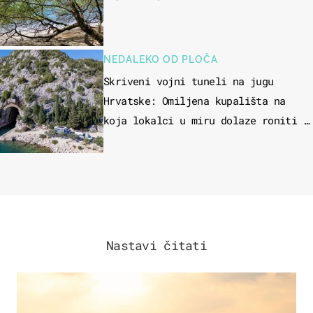
NEDALEKO OD PLOČA
Skriveni vojni tuneli na jugu
Hrvatske: Omiljena kupališta na
koja lokalci u miru dolaze roniti i
skakati u more
Nastavi čitati
ZANIMLJIVOSTI