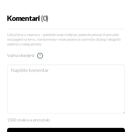
Komentari
(0)
Uključite se u raspravu – podijelite svoje mišljenje, postavite pitanja ili ponudite
svoj pogled na temu. Vaš komentar može potaknuti zanimljiv dijalog i obogatiti
zajednicu našeg portala.
Važna obavijest
!
1500 znakova preostalo