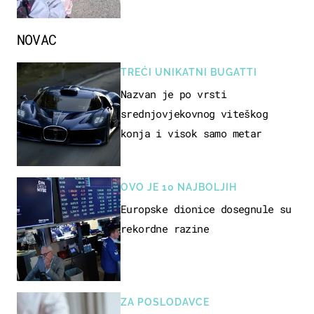
NOVAC
TREĆI UNIKATNI BUGATTI
Nazvan je po vrsti
srednjovjekovnog viteškog
konja i visok samo metar
OVO JE 10 NAJBOLJIH
Europske dionice dosegnule su
rekordne razine
ZA POSLODAVCE