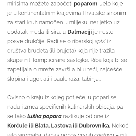
mirisima možete započeti
poparom
. Jelo koje
je u kontinentalnim krajevima Hrvatske sinonim
za stari kruh namočen u mlijeku, nerijetko uz
dodatak meda ili sira, u
Dalmaciji
je nešto
posve drukčije. Radi se o ribarskoj
spizi
iz
društva brudeta (ili brujeta) koja nije tražila
skupe niti komplicirane sastojke. Riba koja bi se
zapetljala o mreže završila bi u teći, najčešće
škrpina i ugor, ali i pauk, raža, tabinja…
Ovisno o kraju iz kojeg potječe, u popari se
nađu i zrnca specifičnih kulinarskih običaja, pa
se tako
luška popara
razlikuje od one iz
Korčule ili Blata, Lastova ili Dubrovnika.
Nekoć
jelo siromaha, danas ponos vrsnih
chefova
– niti