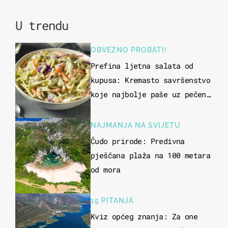
U trendu
OBVEZNO PROBATI!
Prefina ljetna salata od
kupusa: Kremasto savršenstvo
koje najbolje paše uz pečeno
meso
NAJMANJA NA SVIJETU
Čudo prirode: Predivna
pješčana plaža na 100 metara
od mora
15 PITANJA
Kviz općeg znanja: Za one