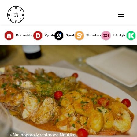
Dnevnik.hr
Vijesti
Sport
Showbizz
Lifestyle
Luška popara iz restorana Nautika