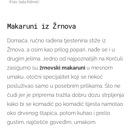
(Foto: Saša Prižmić)
Makaruni iz Žrnova
Domaća, ručno rađena tjestenina stiže iz
Žrnova, a osim kao prilog popari, nađe se i u
drugim jelima. Jedno od najpoznatijih na Korčuli
zasigurno su
žrnovski makaruni
u mesnom
umaku, otočni specijalitet koji se nekoć
posluživao samo u posebnim prilikama. Što ne
čudi jer je priprema tražila dobru dozu strpljenja
kako bi se komadić po komadić tijesta namotao
oko drvenog štapića, potom kuhao i prelio
gustim, najčešće goveđim, umakom.