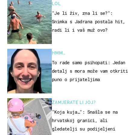
LOL
"Je li živ, zna li se?":
Snimka s Jadrana postala hit,
radi li i vaš muž ovo?
HMM…
To rade samo psihopati: Jedan
detalj s mora može vam otkriti
puno o prijateljima
ZAMJERATE LI JOJ?
"Koja kuja…": Snašla se na
hrvatskoj granici, ali
gledatelji su podijeljeni