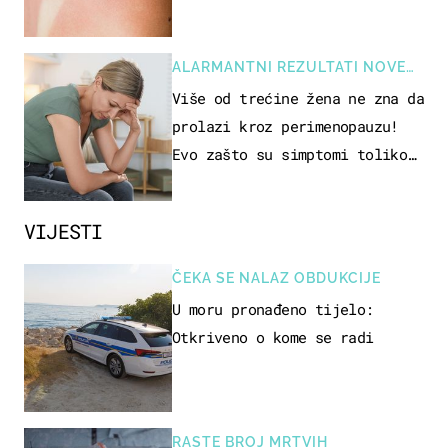
ALARMANTNI REZULTATI NOVE
STUDIJE
Više od trećine žena ne zna da
prolazi kroz perimenopauzu!
Evo zašto su simptomi toliko
zbunjujući
VIJESTI
ČEKA SE NALAZ OBDUKCIJE
U moru pronađeno tijelo:
Otkriveno o kome se radi
RASTE BROJ MRTVIH