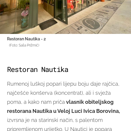
Restoran Nautika - 2
(Foto: Saša Prižmić)
Restoran Nautika
Rumenoj luškoj popari lijepu boju daje rajčica,
najčešće konšerva (koncentrat), ali i svježa
poma, a kako nam priča
vlasnik obiteljskog
restorana Nautika u Veloj Luci Ivica Borovina,
izvrsna je na starinski način, s palentom
pripremljenom urijetko. U Nautici je popara