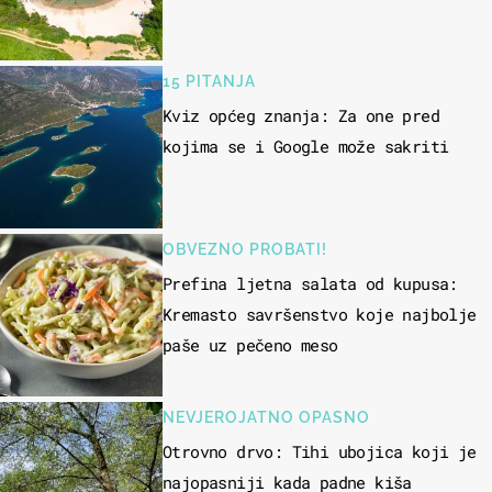
15 PITANJA
Kviz općeg znanja: Za one pred
kojima se i Google može sakriti
OBVEZNO PROBATI!
Prefina ljetna salata od kupusa:
Kremasto savršenstvo koje najbolje
paše uz pečeno meso
NEVJEROJATNO OPASNO
Otrovno drvo: Tihi ubojica koji je
najopasniji kada padne kiša