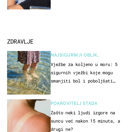
jedan poznati Hrvat
ZDRAVLJE
NAJSIGURNIJI OBLIK
REKREACIJE
Vježbe za koljeno u moru: 5
sigurnih vježbi koje mogu
smanjiti bol i poboljšati
pokretljivost
POKROVITELJ STADA
Zašto neki ljudi izgore na
suncu već nakon 15 minuta, a
drugi ne?