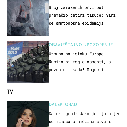
Broj zaraženih prvi put
premašio četiri tisuće: Širi
se smrtonosna epidemija
OBAVJEŠTAJNO UPOZORENJE
Uzbuna na istoku Europe:
Rusija bi mogla napasti, a
poznato i kada! Moguć i
kopneni upad u članicu NATO-a
TV
DALEKI GRAD
Daleki grad: Jako je ljuta jer
se miješa u njezine stvari