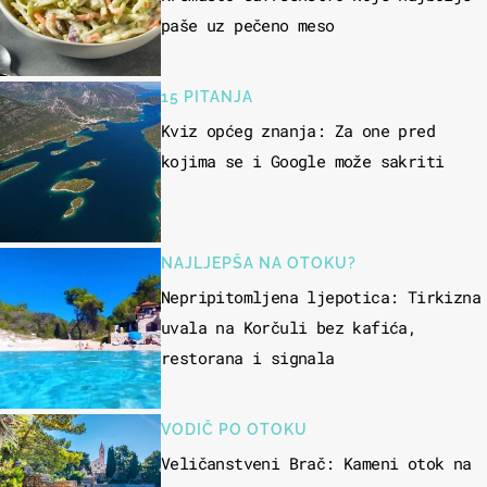
paše uz pečeno meso
15 PITANJA
Kviz općeg znanja: Za one pred
kojima se i Google može sakriti
NAJLJEPŠA NA OTOKU?
Nepripitomljena ljepotica: Tirkizna
uvala na Korčuli bez kafića,
restorana i signala
VODIČ PO OTOKU
Veličanstveni Brač: Kameni otok na