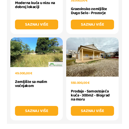
35.000,00 €
Moderna kuća u nizu na
dobroj lokaciji
Graevinsko zemljište
Dugo Selo - Prozorje
SAZNAJ VIŠE
SAZNAJ VIŠE
49.000,00 €
Zemljište sa malim
550.000,00 €
voćnjakom
Prodaja - Samostojeća
kuća - 300m2 - Biograd
na moru
SAZNAJ VIŠE
SAZNAJ VIŠE