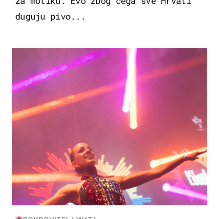
za motiku: Evo zbog čega sve Hrvati
duguju pivo...
KULTURA & ZABAVA