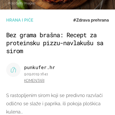
(Foto:Getty Images)
HRANA I PIĆE
#Zdrava prehrana
Bez grama brašna: Recept za
proteinsku pizzu-navlakušu sa
sirom
punkufer.hr
9.09.2019 16:41
KOMENTARI
S rastopljenim sirom koji se predivno razvlači
odlično se slaže i paprika, ili pokoja ploškica
kulena...