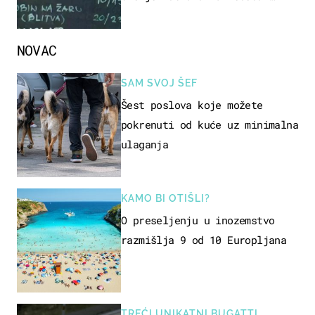
naziv jela
NOVAC
SAM SVOJ ŠEF
Šest poslova koje možete
pokrenuti od kuće uz minimalna
ulaganja
KAMO BI OTIŠLI?
O preseljenju u inozemstvo
razmišlja 9 od 10 Europljana
TREĆI UNIKATNI BUGATTI