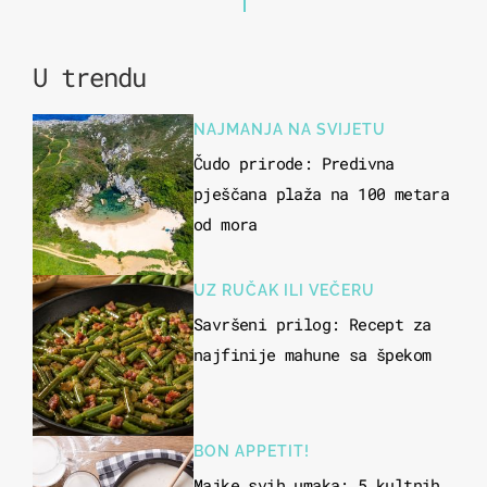
U trendu
NAJMANJA NA SVIJETU
Čudo prirode: Predivna
pješčana plaža na 100 metara
od mora
UZ RUČAK ILI VEČERU
Savršeni prilog: Recept za
najfinije mahune sa špekom
BON APPETIT!
Majke svih umaka: 5 kultnih