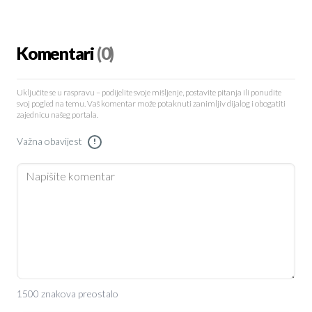
Komentari
(0)
Uključite se u raspravu – podijelite svoje mišljenje, postavite pitanja ili ponudite
svoj pogled na temu. Vaš komentar može potaknuti zanimljiv dijalog i obogatiti
zajednicu našeg portala.
Važna obavijest
!
1500 znakova preostalo