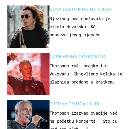
ČUVA USPOMENU NA NJEGA
Njezinog oca obožavala je
cijela Hrvatska! Kći
neprežaljenog pjevača
projurila špicom na dva kotača
NADMAŠENA OČEKIVANJA
Thompson ruši brojke i u
Vukovaru! Objavljeno koliko je
ulaznica prodano u kratkom
vremenu
PRED 20 TISUĆA LJUDI
Thompson izazvao ovacije već
na početku koncerta: "Što ću