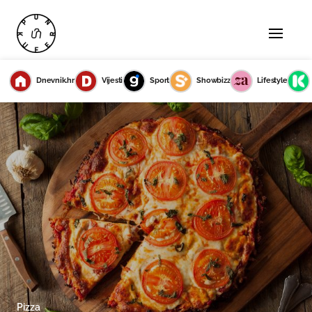
Dnevnik.hr
Vijesti
Sport
Showbizz
Lifestyle
Pizza