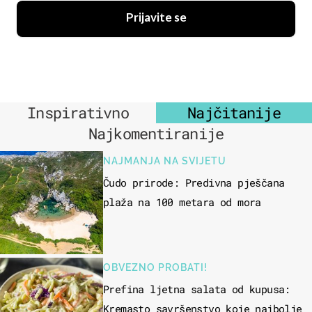
Prijavite se
Inspirativno
Najčitanije
Najkomentiranije
NAJMANJA NA SVIJETU
Čudo prirode: Predivna pješčana
plaža na 100 metara od mora
OBVEZNO PROBATI!
Prefina ljetna salata od kupusa:
Kremasto savršenstvo koje najbolje