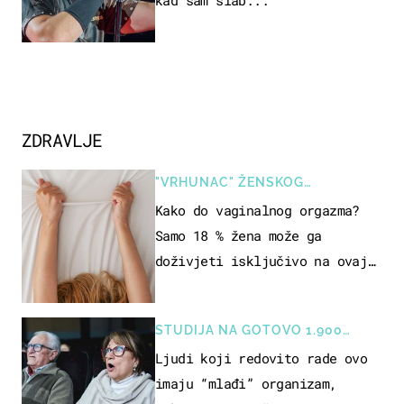
kad sam slab..."
ZDRAVLJE
"VRHUNAC" ŽENSKOG
SEKSUALNOG ISKUSTVA
Kako do vaginalnog orgazma?
Samo 18 % žena može ga
doživjeti isključivo na ovaj
način
STUDIJA NA GOTOVO 1.900
OSOBA
Ljudi koji redovito rade ovo
imaju “mlađi” organizam,