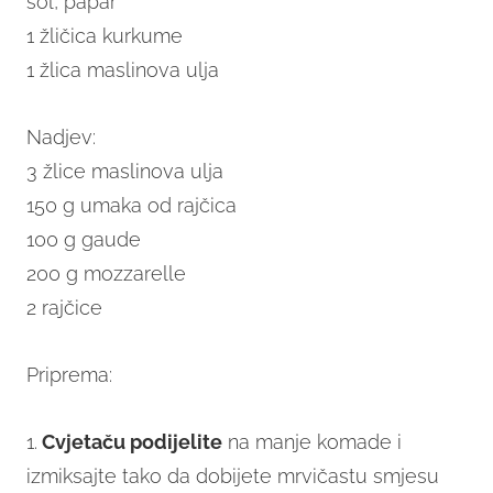
sol, papar
1 žličica kurkume
1 žlica maslinova ulja
Nadjev:
3 žlice maslinova ulja
150 g umaka od rajčica
100 g gaude
200 g mozzarelle
2 rajčice
Priprema:
1.
Cvjetaču podijelite
na manje komade i
izmiksajte tako da dobijete mrvičastu smjesu