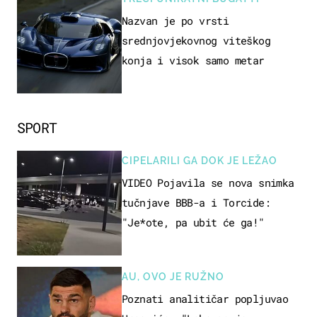
Nazvan je po vrsti
srednjovjekovnog viteškog
konja i visok samo metar
SPORT
CIPELARILI GA DOK JE LEŽAO
VIDEO Pojavila se nova snimka
tučnjave BBB-a i Torcide:
"Je*ote, pa ubit će ga!"
AU, OVO JE RUŽNO
Poznati analitičar popljuvao