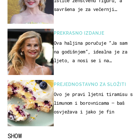
ističe ženstvenu figuru, a
savršena je za večernji
izlazak na moru
PREKRASNO IZDANJE
Ova haljina poručuje “Ja sam
na godišnjem”, idealna je za
ljeto, a nosi se i na
zagrebačkoj špici
PREJEDNOSTAVNO ZA SLOŽITI
Ovo je pravi ljetni tiramisu s
limunom i borovnicama – baš
osvježava i jako je fin
SHOW