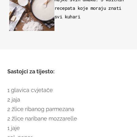
recepata koje moraju znati
svi kuhari
Sastojci za tijesto:
1 glavica cvjetače
2 jaja
2 žlice ribanog parmezana
2 žlice naribane mozzarelle
1 jaje