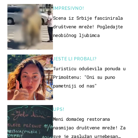
IMPRESIVNO!
Scena iz Srbije fascinirala
društvene mreže! Pogledajte
neobičnog ljubimca
JESTE LI PROBALI?
Turisticu oduševila ponuda u
Primoštenu: "Oni su puno
pametniji od nas"
UPS!
Meni domaćeg restorana
nasmijao društvene mreže! Za
sve je zaslužan urnebesan