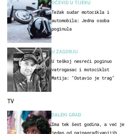
OČEVID U TIJEKU
Težak sudar motocikla i
automobila: Jedna osoba
poginula
U ZAGORJU
U teškoj nesreći poginuo
vatrogasac i motociklst
Matija: "Ostavio je trag"
TV
DALEKI GRAD
Ima tek šest godina, a već je
jedan od najnagrađivanijih