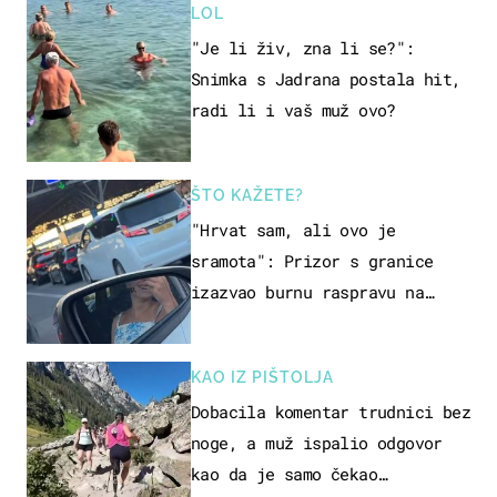
LOL
"Je li živ, zna li se?":
Snimka s Jadrana postala hit,
radi li i vaš muž ovo?
ŠTO KAŽETE?
"Hrvat sam, ali ovo je
sramota": Prizor s granice
izazvao burnu raspravu na
društvenim mrežama
KAO IZ PIŠTOLJA
Dobacila komentar trudnici bez
noge, a muž ispalio odgovor
kao da je samo čekao…