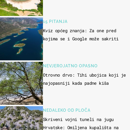
15 PITANJA
Kviz općeg znanja: Za one pred
kojima se i Google može sakriti
NEVJEROJATNO OPASNO
Otrovno drvo: Tihi ubojica koji je
najopasniji kada padne kiša
NEDALEKO OD PLOČA
Skriveni vojni tuneli na jugu
Hrvatske: Omiljena kupališta na