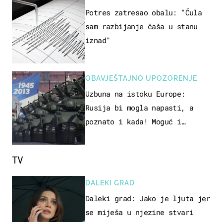
Potres zatresao obalu: "Čula
sam razbijanje čaša u stanu
iznad"
OBAVJEŠTAJNO UPOZORENJE
Uzbuna na istoku Europe:
Rusija bi mogla napasti, a
poznato i kada! Moguć i
kopneni upad u članicu NATO-a
TV
DALEKI GRAD
Daleki grad: Jako je ljuta jer
se miješa u njezine stvari