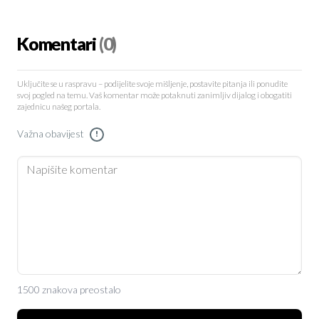
Komentari
(0)
Uključite se u raspravu – podijelite svoje mišljenje, postavite pitanja ili ponudite
svoj pogled na temu. Vaš komentar može potaknuti zanimljiv dijalog i obogatiti
zajednicu našeg portala.
Važna obavijest
!
1500 znakova preostalo