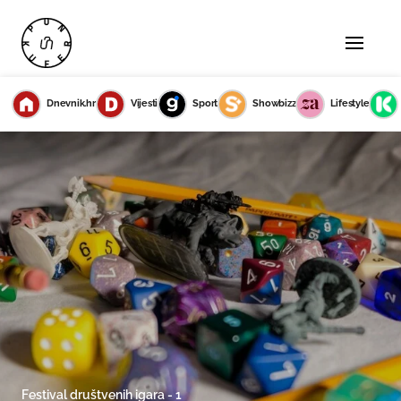
Dnevnik.hr
Vijesti
Sport
Showbizz
Lifestyle
Festival društvenih igara - 1