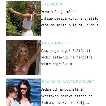
U 27. GODINI
Preminula je mlada
influencerica koju je pratilo
više od milijun ljudi, dugo se
borila s opakom bolešću
"UUUUUUFFFF"
Vau, koje noge! Ružičasti
badić istaknuo je najbolje
adute Maje Šuput
"KAO DA SU NOVAK ĐOKOVIĆ"
Jedan od najpoznatijih
svjetskih parova stigao na
Jadran, ovakve reakcije