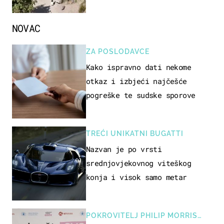
NOVAC
ZA POSLODAVCE
Kako ispravno dati nekome
otkaz i izbjeći najčešće
pogreške te sudske sporove
TREĆI UNIKATNI BUGATTI
Nazvan je po vrsti
srednjovjekovnog viteškog
konja i visok samo metar
POKROVITELJ PHILIP MORRIS