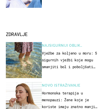
vjerojatno nisu očekivali
ZDRAVLJE
NAJSIGURNIJI OBLIK
REKREACIJE
Vježbe za koljeno u moru: 5
sigurnih vježbi koje mogu
smanjiti bol i poboljšati
pokretljivost
NOVO ISTRAŽIVANJE
Hormonska terapija u
menopauzi: Žene koje je
koriste imaju znatno manji