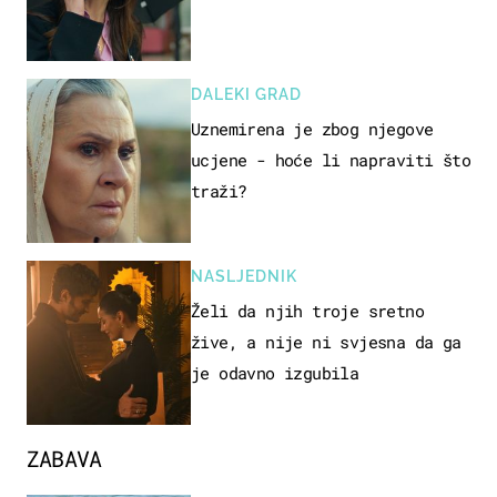
DALEKI GRAD
Uznemirena je zbog njegove
ucjene - hoće li napraviti što
traži?
NASLJEDNIK
Želi da njih troje sretno
žive, a nije ni svjesna da ga
je odavno izgubila
ZABAVA