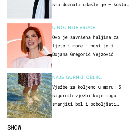
smo doznati odakle je – košta
samo 18 eura
U NOJ NIJE VRUĆE
Ovo je savršena haljina za
ljeto i more - nosi je i
Bojana Gregorić Vejzović
NAJSIGURNIJI OBLIK
REKREACIJE
Vježbe za koljeno u moru: 5
sigurnih vježbi koje mogu
smanjiti bol i poboljšati
pokretljivost
SHOW