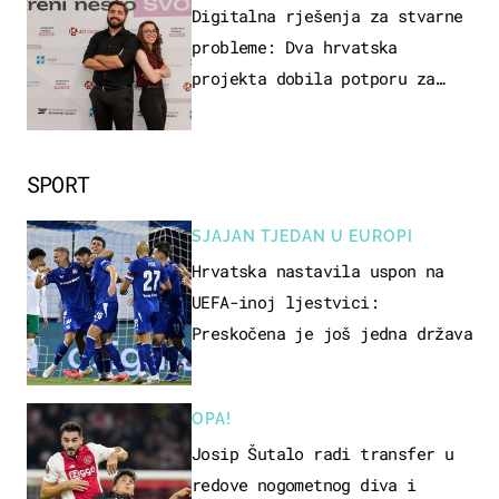
ZAGREB
Digitalna rješenja za stvarne
probleme: Dva hrvatska
projekta dobila potporu za
razvoj
SPORT
SJAJAN TJEDAN U EUROPI
Hrvatska nastavila uspon na
UEFA-inoj ljestvici:
Preskočena je još jedna država
OPA!
Josip Šutalo radi transfer u
redove nogometnog diva i