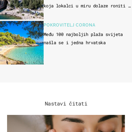
koja lokalci u miru dolaze roniti i
skakati u more
POKROVITELJ CORONA
Među 100 najboljih plaža svijeta
našla se i jedna hrvatska
Nastavi čitati
MODA & LJEPOTA