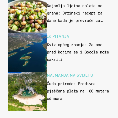
Najbolja ljetna salata od
graha: Brzinski recept za
dane kada je prevruće za
kuhanje
15 PITANJA
Kviz općeg znanja: Za one
pred kojima se i Google može
sakriti
NAJMANJA NA SVIJETU
Čudo prirode: Predivna
pješčana plaža na 100 metara
od mora