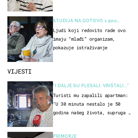
rizik od ovoga
STUDIJA NA GOTOVO 1.900
OSOBA
Ljudi koji redovito rade ovo
imaju “mlađi” organizam,
pokazuje istraživanje
VIJESTI
"I DALJE SU PLESALI, VRIŠTALI..."
Turisti mu zapalili apartman:
"U 30 minuta nestalo je 50
godina našeg života, supruga i
ja ne možemo oka sklopiti"
PRIMORJE