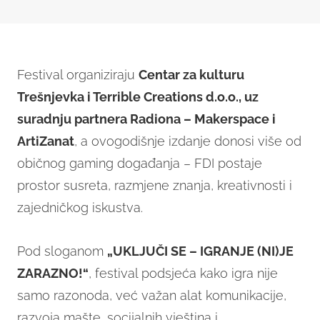
Festival organiziraju
Centar za kulturu
Trešnjevka i Terrible Creations d.o.o., uz
suradnju partnera Radiona – Makerspace i
ArtiZanat
, a ovogodišnje izdanje donosi više od
običnog gaming događanja – FDI postaje
prostor susreta, razmjene znanja, kreativnosti i
zajedničkog iskustva.
Pod sloganom
„UKLJUČI SE – IGRANJE (NI)JE
ZARAZNO!“
, festival podsjeća kako igra nije
samo razonoda, već važan alat komunikacije,
razvoja mašte, socijalnih vještina i