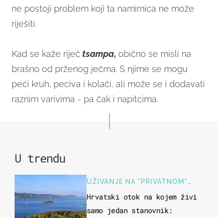
ne postoji problem koji ta namirnica ne može
riješiti.
Kad se kaže riječ
tsampa
,
obično se misli na
brašno od prženog ječma. S njime se mogu
peći kruh, peciva i kolači, ali može se i dodavati
raznim varivima - pa čak i napitcima.
U trendu
UŽIVANJE NA "PRIVATNOM"
OTOKU
Hrvatski otok na kojem živi
samo jedan stanovnik: