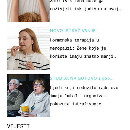
Samo 18 % žena može ga
doživjeti isključivo na ovaj
način
NOVO ISTRAŽIVANJE
Hormonska terapija u
menopauzi: Žene koje je
koriste imaju znatno manji
rizik od ovoga
STUDIJA NA GOTOVO 1.900
OSOBA
Ljudi koji redovito rade ovo
imaju “mlađi” organizam,
pokazuje istraživanje
VIJESTI