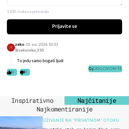
1500 znakova preostalo
Prijavite se
zeko
10. svi. 2026 10:33
ZE
@zekozeko_310
To jedu samo bogati ljudi
ODGOVORITE
0
0
Inspirativno
Najčitanije
Najkomentiranije
UŽIVANJE NA "PRIVATNOM" OTOKU