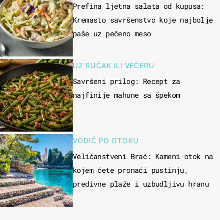
Prefina ljetna salata od kupusa:
Kremasto savršenstvo koje najbolje
paše uz pečeno meso
UZ RUČAK ILI VEČERU
Savršeni prilog: Recept za
najfinije mahune sa špekom
VODIČ PO OTOKU
Veličanstveni Brač: Kameni otok na
kojem ćete pronaći pustinju,
predivne plaže i uzbudljivu hranu