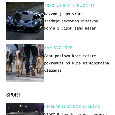
TREĆI UNIKATNI BUGATTI
Nazvan je po vrsti
srednjovjekovnog viteškog
konja i visok samo metar
SAM SVOJ ŠEF
Šest poslova koje možete
pokrenuti od kuće uz minimalna
ulaganja
SPORT
CIPELARILI GA DOK JE LEŽAO
VIDEO Pojavila se nova snimka