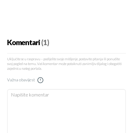
Komentari
(1)
Uključite se u raspravu – podijelite svoje mišljenje, postavite pitanja ili ponudite
svoj pogled na temu. Vaš komentar može potaknuti zanimljiv dijalog i obogatiti
zajednicu našeg portala.
Važna obavijest
!