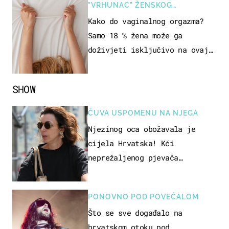
"VRHUNAC" ŽENSKOG
SEKSUALNOG ISKUSTVA
Kako do vaginalnog orgazma?
Samo 18 % žena može ga
doživjeti isključivo na ovaj
način
SHOW
ČUVA USPOMENU NA NJEGA
Njezinog oca obožavala je
cijela Hrvatska! Kći
neprežaljenog pjevača
projurila špicom na dva kotača
PONOVNO POD POVEĆALOM
Što se sve događalo na
hrvatskom otoku pod