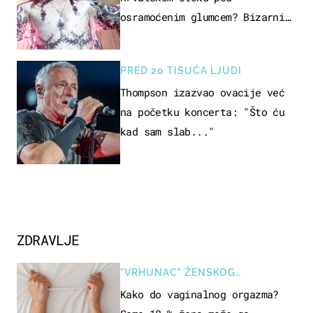
osramoćenim glumcem? Bizarni
prizori i danas izazivaju
nevjericu
PRED 20 TISUĆA LJUDI
Thompson izazvao ovacije već
na početku koncerta: "Što ću
kad sam slab..."
ZDRAVLJE
"VRHUNAC" ŽENSKOG
SEKSUALNOG ISKUSTVA
Kako do vaginalnog orgazma?