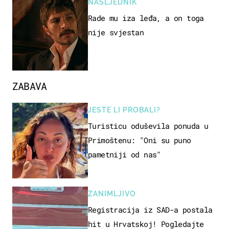
NASLJEDNIK
Rade mu iza leđa, a on toga
nije svjestan
ZABAVA
JESTE LI PROBALI?
Turisticu oduševila ponuda u
Primoštenu: "Oni su puno
pametniji od nas"
ZANIMLJIVO
Registracija iz SAD-a postala
hit u Hrvatskoj! Pogledajte