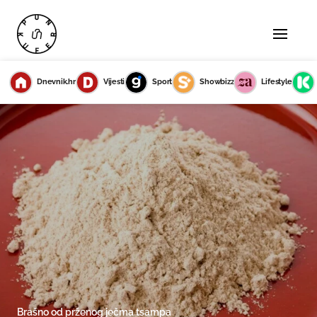
Dnevnik.hr
Vijesti
Sport
Showbizz
Lifestyle
Brašno od prženog ječma tsampa