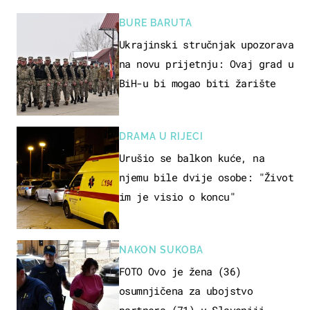
BURE BARUTA
Ukrajinski stručnjak upozorava
na novu prijetnju: Ovaj grad u
BiH-u bi mogao biti žarište
DRAMA U RIJECI
Urušio se balkon kuće, na
njemu bile dvije osobe: "Život
im je visio o koncu"
NAKON SUKOBA
FOTO Ovo je žena (36)
osumnjičena za ubojstvo
partnera (71) u Slavoniji