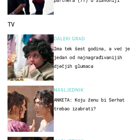
TV
DALEKI GRAD
Ima tek šest godina, a već je
jedan od najnagrađivanijih
dječjih glumaca
NASLJEDNIK
ANKETA: Koju ženu bi Serhat
trebao izabrati?