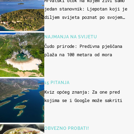
Hrvatski otok na kojem živi samo
jedan stanovnik: Ljepotan koji je
diljem svijeta poznat po svojem
"bijelom zlatu"
NAJMANJA NA SVIJETU
Čudo prirode: Predivna pješčana
plaža na 100 metara od mora
15 PITANJA
Kviz općeg znanja: Za one pred
kojima se i Google može sakriti
OBVEZNO PROBATI!