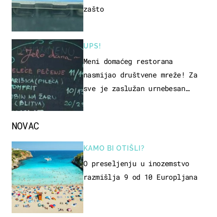
zašto
UPS!
Meni domaćeg restorana
nasmijao društvene mreže! Za
sve je zaslužan urnebesan
naziv jela
NOVAC
KAMO BI OTIŠLI?
O preseljenju u inozemstvo
razmišlja 9 od 10 Europljana