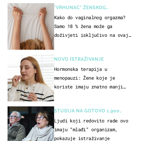
"VRHUNAC" ŽENSKOG
SEKSUALNOG ISKUSTVA
Kako do vaginalnog orgazma?
Samo 18 % žena može ga
doživjeti isključivo na ovaj
način
NOVO ISTRAŽIVANJE
Hormonska terapija u
menopauzi: Žene koje je
koriste imaju znatno manji
rizik od ovoga
STUDIJA NA GOTOVO 1.900
OSOBA
Ljudi koji redovito rade ovo
imaju “mlađi” organizam,
pokazuje istraživanje