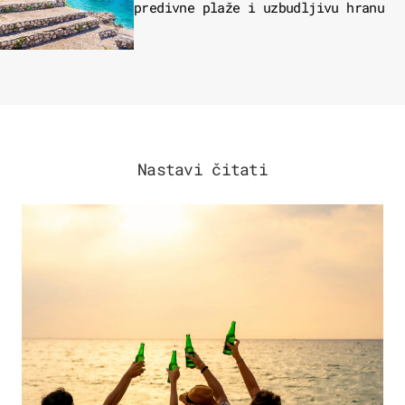
predivne plaže i uzbudljivu hranu
Nastavi čitati
ZANIMLJIVOSTI