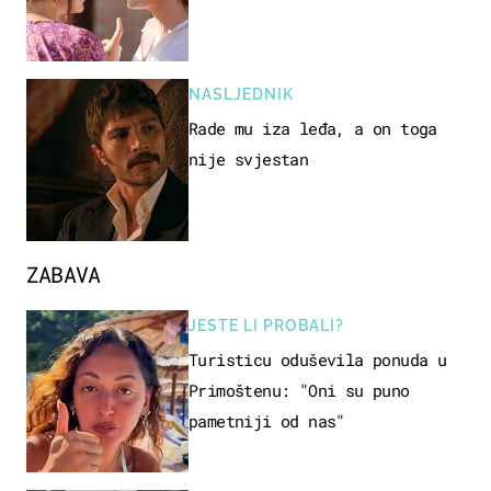
NASLJEDNIK
Rade mu iza leđa, a on toga
nije svjestan
ZABAVA
JESTE LI PROBALI?
Turisticu oduševila ponuda u
Primoštenu: "Oni su puno
pametniji od nas"