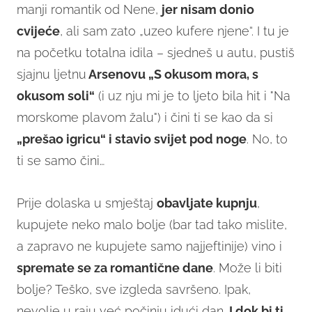
manji romantik od Nene,
jer nisam donio
cvijeće
, ali sam zato „uzeo kufere njene“. I tu je
na početku totalna idila – sjedneš u autu, pustiš
sjajnu ljetnu
Arsenovu „S okusom mora, s
okusom soli“
(i uz nju mi je to ljeto bila hit i "Na
morskome plavom žalu") i čini ti se kao da si
„prešao igricu“ i stavio svijet pod noge
. No, to
ti se samo čini…
Prije dolaska u smještaj
obavljate kupnju
,
kupujete neko malo bolje (bar tad tako mislite,
a zapravo ne kupujete samo najjeftinije) vino i
spremate se za romantične dane
. Može li biti
bolje? Teško, sve izgleda savršeno. Ipak,
nevolje u raju već počinju idući dan.
I dok bi ti