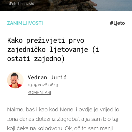
(Foto:Unsplash)
ZANIMLJIVOSTI
#Ljeto
Kako preživjeti prvo
zajedničko ljetovanje (i
ostati zajedno)
Vedran Jurić
19.05.2026 06:19
KOMENTARI
Naime, baš i kao kod Nene, i ovdje je vrijedilo
„ona danas dolazi iz Zagreba“, a ja sam bio taj
koji čeka na kolodvoru. Ok, očito sam manji