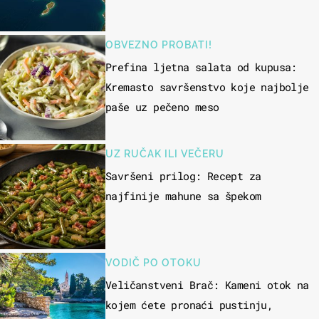
OBVEZNO PROBATI!
Prefina ljetna salata od kupusa:
Kremasto savršenstvo koje najbolje
paše uz pečeno meso
UZ RUČAK ILI VEČERU
Savršeni prilog: Recept za
najfinije mahune sa špekom
VODIČ PO OTOKU
Veličanstveni Brač: Kameni otok na
kojem ćete pronaći pustinju,