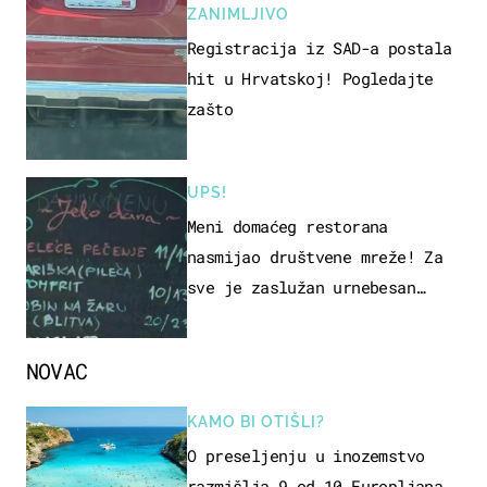
ZANIMLJIVO
Registracija iz SAD-a postala
hit u Hrvatskoj! Pogledajte
zašto
UPS!
Meni domaćeg restorana
nasmijao društvene mreže! Za
sve je zaslužan urnebesan
naziv jela
NOVAC
KAMO BI OTIŠLI?
O preseljenju u inozemstvo
razmišlja 9 od 10 Europljana