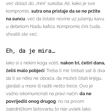
već dolazi do „mini“ sukoba. Ali, kako je sve
kompromis,
sutra ona pristaje da se ne pržite
na suncu
, već da listate novine uz jutarnju kavu
u debelom hladu kafića. Kompromis čini čuda,
shvatili ste već.
Eh, da je mira…
Iako si s nekim koga voliš,
nakon tri, četiri dana,
želiš malo pobjeći
. Treba ti mir, trebaš sat ili dva
da ti se nitko ne obraća, da možeš čitati knjigu,
gledati u more ili raditi nešto treće. Ovo je
važno iskomunicirati na pravi način,
da ne
povrijediš onog drugog
, no na prvom
zajedničkom ljetovanju to nije uvijek lako.