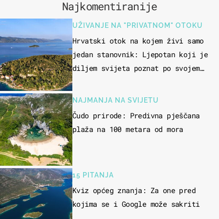
Najkomentiranije
UŽIVANJE NA "PRIVATNOM" OTOKU
Hrvatski otok na kojem živi samo
jedan stanovnik: Ljepotan koji je
diljem svijeta poznat po svojem
"bijelom zlatu"
NAJMANJA NA SVIJETU
Čudo prirode: Predivna pješčana
plaža na 100 metara od mora
15 PITANJA
Kviz općeg znanja: Za one pred
kojima se i Google može sakriti