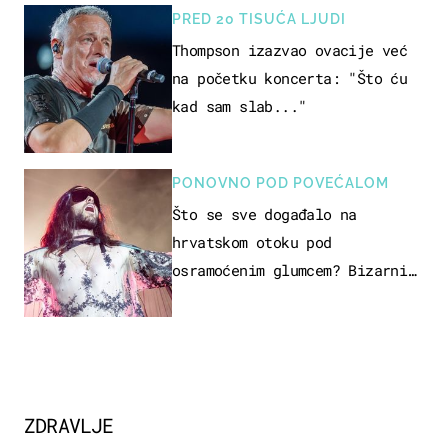
PRED 20 TISUĆA LJUDI
Thompson izazvao ovacije već
na početku koncerta: "Što ću
kad sam slab..."
PONOVNO POD POVEĆALOM
Što se sve događalo na
hrvatskom otoku pod
osramoćenim glumcem? Bizarni
prizori i danas izazivaju
nevjericu
ZDRAVLJE