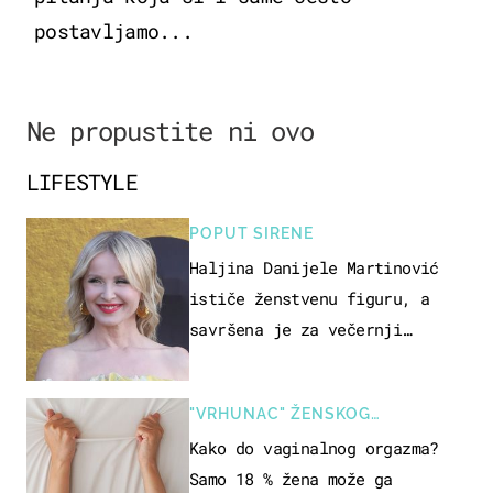
postavljamo...
Ne propustite ni ovo
LIFESTYLE
POPUT SIRENE
Haljina Danijele Martinović
ističe ženstvenu figuru, a
savršena je za večernji
izlazak na moru
"VRHUNAC" ŽENSKOG
SEKSUALNOG ISKUSTVA
Kako do vaginalnog orgazma?
Samo 18 % žena može ga