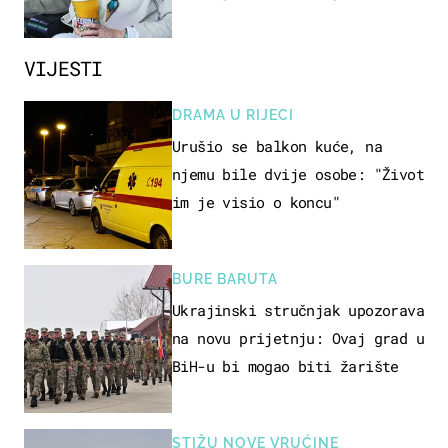
VIJESTI
DRAMA U RIJECI
Urušio se balkon kuće, na
njemu bile dvije osobe: "Život
im je visio o koncu"
BURE BARUTA
Ukrajinski stručnjak upozorava
na novu prijetnju: Ovaj grad u
BiH-u bi mogao biti žarište
STIŽU NOVE VRUĆINE