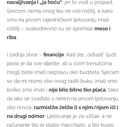
navaljivanja i „ja hoću“
, jer to vodi u propast.
Srećom, nema onog tko ne voli roštilj, a kako
smo na prvom zajedničkom ljetovanju imali
roštilj – svakodnevno su se spremali
meso i
riba
.
I zadnja stvar –
financije
. Kad ste „odrasli“ ljudi,
jasno je da sve dijelite, ali u ovim trenutcima
mogli biste imati raspravu oko budžeta. Sjećam
se da mi nismo oko ovog radili buku, imali smo
koliko smo imali i
nije bilo bitno tko plaća
, tako
da ako se svađate s nekim na prvom ljetovanju
oko novca,
razmislite želite li s njim/njom ići i
na drugi odmor
. Ljetovanje je za užitak, a ne
računanje tko je platio macchiato, a tko kupio