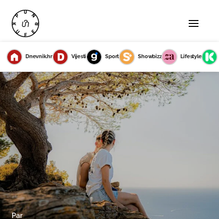
Dnevnik.hr
Vijesti
Sport
Showbizz
Lifestyle
Par