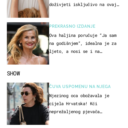
doživjeti isključivo na ovaj
način
PREKRASNO IZDANJE
Ova haljina poručuje “Ja sam
na godišnjem”, idealna je za
ljeto, a nosi se i na
zagrebačkoj špici
SHOW
ČUVA USPOMENU NA NJEGA
Njezinog oca obožavala je
cijela Hrvatska! Kći
neprežaljenog pjevača
projurila špicom na dva kotača