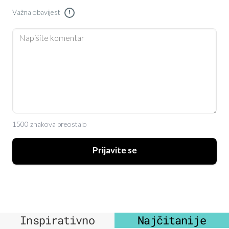
Važna obavijest
!
1500 znakova preostalo
Prijavite se
Inspirativno
Najčitanije