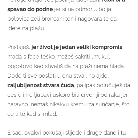
spavao do podne
jer si na odmoru, bolja
polovica želi brončani ten i nagovara te da
idete na plažu.
Pristaješ,
jer život je jedan veliki kompromis
,
mada s face teško možeš sakriti „muku“,
pogotovo kad shvatiš da na plaži nema hlada.
Dođe ti sve poslati u onu stvar, no ajde,
zaljubljenost stvara čuda
, pa ipak odlučuješ da
ćeš u ime ljubavi uskoro biti crveniji od raka jer
naravno, nemaš nikakvu kremu za sunčanje, što
će ti to kad si mlad.
E sad, ovakvi pokušaji slijede i druge dane i tu