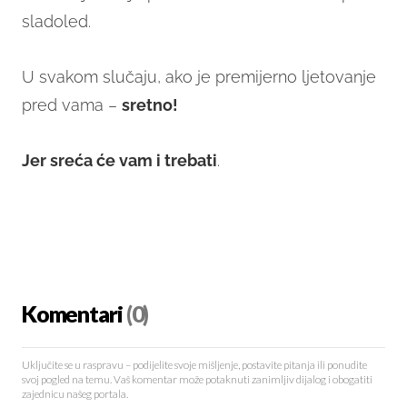
sladoled.
U svakom slučaju, ako je premijerno ljetovanje
pred vama –
sretno!
Jer sreća će vam i trebati
.
Komentari
(0)
Uključite se u raspravu – podijelite svoje mišljenje, postavite pitanja ili ponudite
svoj pogled na temu. Vaš komentar može potaknuti zanimljiv dijalog i obogatiti
zajednicu našeg portala.