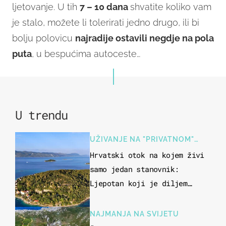
ljetovanje. U tih
7 – 10 dana
shvatite koliko vam
je stalo, možete li tolerirati jedno drugo, ili bi
bolju polovicu
najradije ostavili negdje na pola
puta
, u bespućima autoceste…
U trendu
UŽIVANJE NA "PRIVATNOM"
OTOKU
Hrvatski otok na kojem živi
samo jedan stanovnik:
Ljepotan koji je diljem
svijeta poznat po svojem
"bijelom zlatu"
NAJMANJA NA SVIJETU