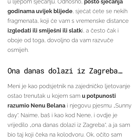
u lijepom sjećanju. Odnosno,
pošto sjećanja
godinama uvijek blijede
, sjećat ćete se nekih
fragmenata, koji će vam s vremenske distance
izgledati ili smiješni ili slatk
i, a često čak i
oboje od toga, dovoljno da vam razvuče
osmijeh.
Ona danas dolazi iz Zagreba…
Meni je kao podsjetnik na zajedničko ljetovanje
ostao trenutak u kojem sam
u potpunosti
razumio Nenu Belana
i njegovu pjesmu „Sunny
day“. Naime, baš i kao kod Nene, i ovdje je
vrijedilo „ona danas dolazi iz Zagreba“, a ja sam
bio taj koji čeka na kolodvoru. Ok, očito sam