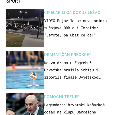
SPORT
CIPELARILI GA DOK JE LEŽAO
VIDEO Pojavila se nova snimka
tučnjave BBB-a i Torcide:
"Je*ote, pa ubit će ga!"
DRAMATIČAN PREOKRET
Kakva drama u Zagrebu!
Hrvatska srušila Srbiju i
izborila finale Svjetskog
prvenstva
POMOĆNI TRENER
Legendarni hrvatski košarkaš
došao na klupu Barcelone