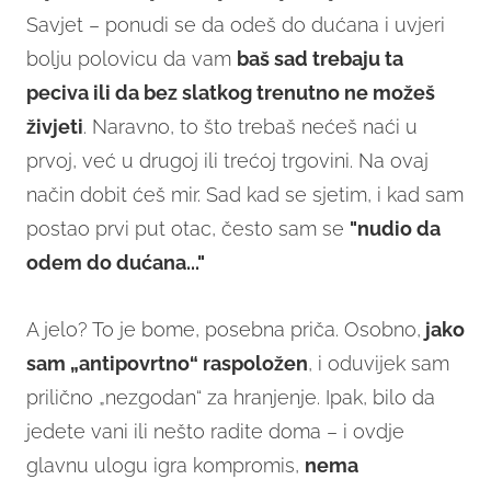
Savjet – ponudi se da odeš do dućana i uvjeri
bolju polovicu da vam
baš sad trebaju ta
peciva ili da bez slatkog trenutno ne možeš
živjeti
. Naravno, to što trebaš nećeš naći u
prvoj, već u drugoj ili trećoj trgovini. Na ovaj
način dobit ćeš mir. Sad kad se sjetim, i kad sam
postao prvi put otac, često sam se
"nudio da
odem do dućana..."
A jelo? To je bome, posebna priča. Osobno,
jako
sam „antipovrtno“ raspoložen
, i oduvijek sam
prilično „nezgodan“ za hranjenje. Ipak, bilo da
jedete vani ili nešto radite doma – i ovdje
glavnu ulogu igra kompromis,
nema