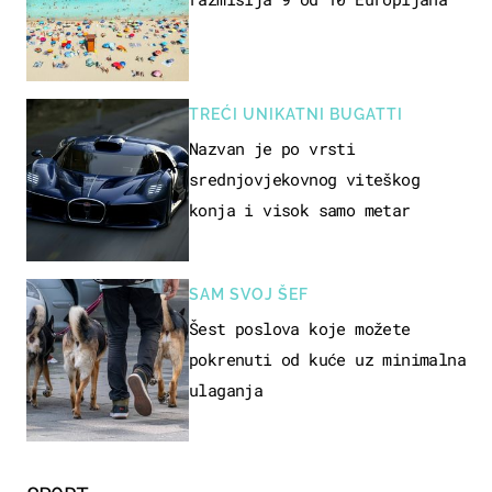
TREĆI UNIKATNI BUGATTI
Nazvan je po vrsti
srednjovjekovnog viteškog
konja i visok samo metar
SAM SVOJ ŠEF
Šest poslova koje možete
pokrenuti od kuće uz minimalna
ulaganja