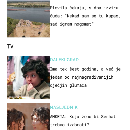
Plovila čekaju, s dna izviru
čuda: "Nekad sam se tu kupao,
sad igram nogomet"
TV
DALEKI GRAD
Ima tek šest godina, a već je
jedan od najnagrađivanijih
dječjih glumaca
NASLJEDNIK
ANKETA: Koju ženu bi Serhat
trebao izabrati?