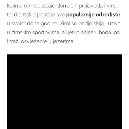
kojima ne nedostaje domaćih proizvoda i vina,
taj dio Italije postaje sve
popularnije odredište
u svako doba godine. Zimi se ondje skija i uživa
u zimskim sportovima, a ljeti planinari, hoda, pa
i traži osvježenje u jezerima.