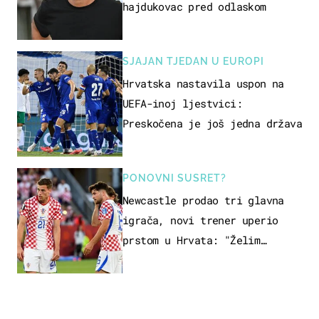
hajdukovac pred odlaskom
SJAJAN TJEDAN U EUROPI
Hrvatska nastavila uspon na
UEFA-inoj ljestvici:
Preskočena je još jedna država
PONOVNI SUSRET?
Newcastle prodao tri glavna
igrača, novi trener uperio
prstom u Hrvata: "Želim
njega!"