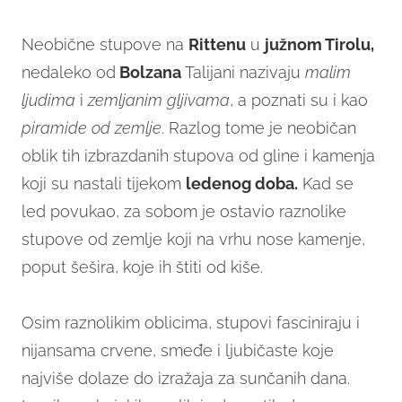
Neobične stupove na
Rittenu
u
južnom Tirolu,
nedaleko od
Bolzana
Talijani nazivaju
malim
ljudima
i
zemljanim gljivama
, a poznati su i kao
piramide od zemlje
. Razlog tome je neobičan
oblik tih izbrazdanih stupova od gline i kamenja
koji su nastali tijekom
ledenog doba.
Kad se
led povukao, za sobom je ostavio raznolike
stupove od zemlje koji na vrhu nose kamenje,
poput šešira, koje ih štiti od kiše.
Osim raznolikim oblicima, stupovi fasciniraju i
nijansama crvene, smeđe i ljubičaste koje
najviše dolaze do izražaja za sunčanih dana.