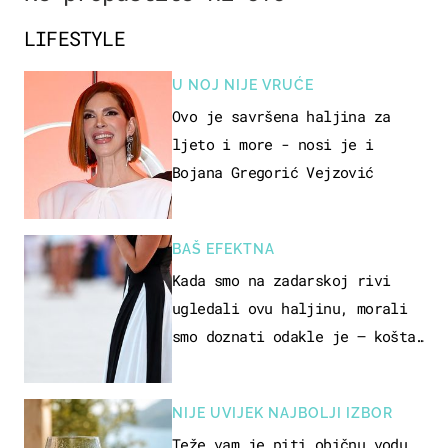
LIFESTYLE
U NOJ NIJE VRUĆE
Ovo je savršena haljina za
ljeto i more - nosi je i
Bojana Gregorić Vejzović
BAŠ EFEKTNA
Kada smo na zadarskoj rivi
ugledali ovu haljinu, morali
smo doznati odakle je – košta
samo 18 eura
NIJE UVIJEK NAJBOLJI IZBOR
Teže vam je piti običnu vodu