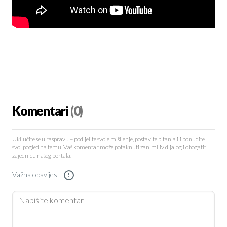
Komentari
(0)
Uključite se u raspravu – podijelite svoje mišljenje, postavite pitanja ili ponudite
svoj pogled na temu. Vaš komentar može potaknuti zanimljiv dijalog i obogatiti
zajednicu našeg portala.
Važna obavijest
!