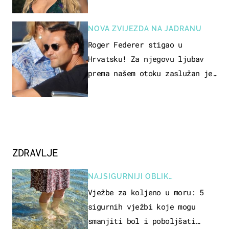
voditeljice
NOVA ZVIJEZDA NA JADRANU
Roger Federer stigao u
Hrvatsku! Za njegovu ljubav
prema našem otoku zaslužan je
jedan poznati Hrvat
ZDRAVLJE
NAJSIGURNIJI OBLIK
REKREACIJE
Vježbe za koljeno u moru: 5
sigurnih vježbi koje mogu
smanjiti bol i poboljšati