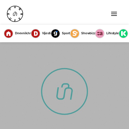
Dnevnik.hr
Vijesti
Sport
Showbizz
Lifestyle