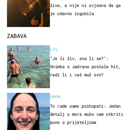
žive, a nije ni svjesna da ga
je odavno izgubila
ZABAVA
LOL
"Je li živ, zna li se?":
Snimka s Jadrana postala hit,
radi li i vaš muž ovo?
HMM…
To rade samo psihopati: Jedan
detalj s mora može vam otkriti
puno o prijateljima