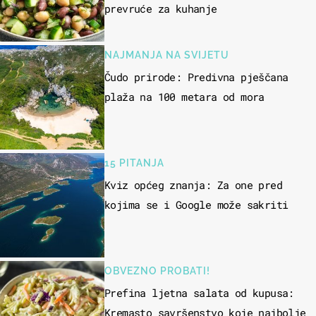
prevruće za kuhanje
NAJMANJA NA SVIJETU
Čudo prirode: Predivna pješčana
plaža na 100 metara od mora
15 PITANJA
Kviz općeg znanja: Za one pred
kojima se i Google može sakriti
OBVEZNO PROBATI!
Prefina ljetna salata od kupusa:
Kremasto savršenstvo koje najbolje