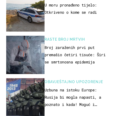
U moru pronađeno tijelo:
Otkriveno o kome se radi
RASTE BROJ MRTVIH
Broj zaraženih prvi put
premašio četiri tisuće: Širi
se smrtonosna epidemija
OBAVJEŠTAJNO UPOZORENJE
Uzbuna na istoku Europe:
Rusija bi mogla napasti, a
poznato i kada! Moguć i
kopneni upad u članicu NATO-a