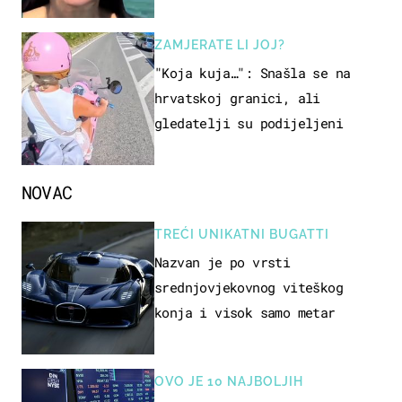
ZAMJERATE LI JOJ?
"Koja kuja…": Snašla se na
hrvatskoj granici, ali
gledatelji su podijeljeni
NOVAC
TREĆI UNIKATNI BUGATTI
Nazvan je po vrsti
srednjovjekovnog viteškog
konja i visok samo metar
OVO JE 10 NAJBOLJIH