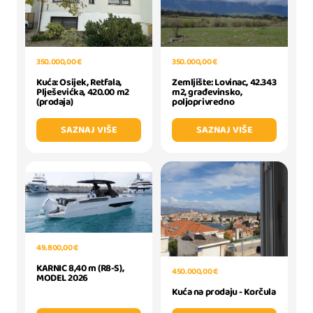
350.000,00 €
350.000,00 €
Zemljište: Lovinac, 42.343
Kuća: Osijek, Retfala,
m2, građevinsko,
Plješevićka, 420.00 m2
poljoprivredno
(prodaja)
SAZNAJ VIŠE
SAZNAJ VIŠE
49.800,00 €
KARNIC 8,40 m (R8-S),
450.000,00 €
MODEL 2026
Kuća na prodaju - Korčula