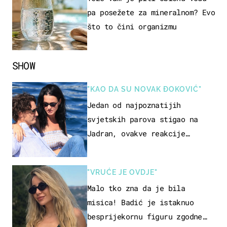
pa posežete za mineralnom? Evo
što to čini organizmu
SHOW
"KAO DA SU NOVAK ĐOKOVIĆ"
Jedan od najpoznatijih
svjetskih parova stigao na
Jadran, ovakve reakcije
vjerojatno nisu očekivali
"VRUĆE JE OVDJE"
Malo tko zna da je bila
misica! Badić je istaknuo
besprijekornu figuru zgodne