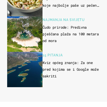
koje najbolje paše uz pečeno
meso
NAJMANJA NA SVIJETU
Čudo prirode: Predivna
pješčana plaža na 100 metara
od mora
15 PITANJA
Kviz općeg znanja: Za one
pred kojima se i Google može
sakriti