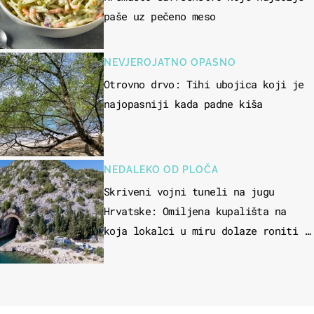
paše uz pečeno meso
NEVJEROJATNO OPASNO
Otrovno drvo: Tihi ubojica koji je
najopasniji kada padne kiša
NEDALEKO OD PLOČA
Skriveni vojni tuneli na jugu
Hrvatske: Omiljena kupališta na
koja lokalci u miru dolaze roniti i
skakati u more