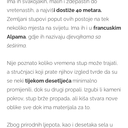
Ima ih svakojakih, malih i zdepastih do
vretenastih, a najviš
i dostiže 40 metara.
Zemljani stupovi poput ovih postoje na tek
nekoliko mjesta na svijetu. Ima ih i u
francuskim
Alpama
, gdje ih nazivaju
djevojkama sa
šeširima.
Nije poznato koliko vremena stup može trajati,
a stručnjaci koji prate njihov izgled tvrde da su
se neki
tijekom desetljeća
minimalno
promijenili, dok su drugi propali. Izgubi li kameni
pokrov, stup brže propada, ali kiša stvara nove
oblike sve dok ima materijala za to.
Zbog prirodnih ljepota, kao i desetaka sela u