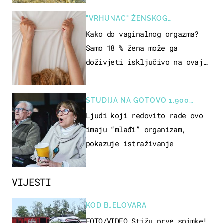
"VRHUNAC" ŽENSKOG
SEKSUALNOG ISKUSTVA
Kako do vaginalnog orgazma?
Samo 18 % žena može ga
doživjeti isključivo na ovaj
način
STUDIJA NA GOTOVO 1.900
OSOBA
Ljudi koji redovito rade ovo
imaju “mlađi” organizam,
pokazuje istraživanje
VIJESTI
KOD BJELOVARA
FOTO/VIDEO Stižu prve snimke!