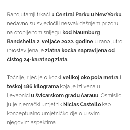
Ranojutarnji trkači
u Central Parku u New Yorku
nedavno su svjedočili nesvakidašnjem prizoru –
na otopljenom snijegu
kod Naumburg
Bandshella 2. veljače 2022. godine
u rano jutro
(p)ostavljena je
zlatna kocka napravljena od
čistog 24-karatnog zlata.
Točnije, riječ je o kocki
velikoj oko pola metra i
teškoj 186 kilograma
koja je izlivena u
ljevaonici
u švicarskom gradu Aarauu
. Osmislio
ju je njemački umjetnik
Niclas Castello
kao
konceptualno umjetničko djelo u svim
njegovim aspektima.