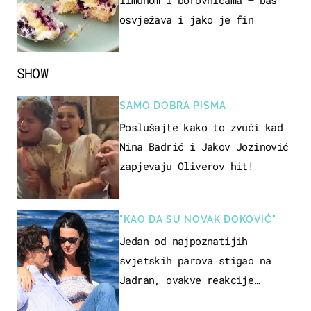
limunom i borovnicama – baš
osvježava i jako je fin
SHOW
SAMO DOBRA PISMA
Poslušajte kako to zvuči kad
Nina Badrić i Jakov Jozinović
zapjevaju Oliverov hit!
"KAO DA SU NOVAK ĐOKOVIĆ"
Jedan od najpoznatijih
svjetskih parova stigao na
Jadran, ovakve reakcije
vjerojatno nisu očekivali