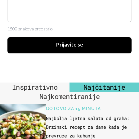
1500 znakova preostalo
Prijavite se
Inspirativno
Najčitanije
Najkomentiranije
GOTOVO ZA 15 MINUTA
Najbolja ljetna salata od graha:
Brzinski recept za dane kada je
prevruće za kuhanje