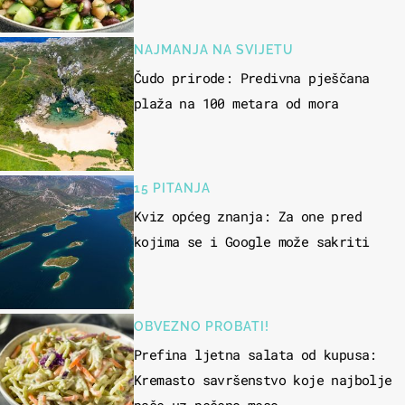
NAJMANJA NA SVIJETU
Čudo prirode: Predivna pješčana
plaža na 100 metara od mora
15 PITANJA
Kviz općeg znanja: Za one pred
kojima se i Google može sakriti
OBVEZNO PROBATI!
Prefina ljetna salata od kupusa:
Kremasto savršenstvo koje najbolje
paše uz pečeno meso