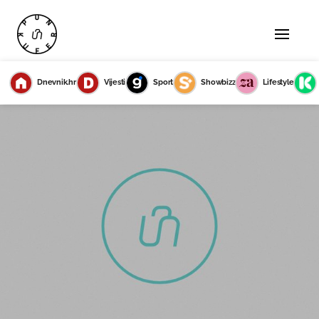
Dnevnik.hr
Vijesti
Sport
Showbizz
Lifestyle