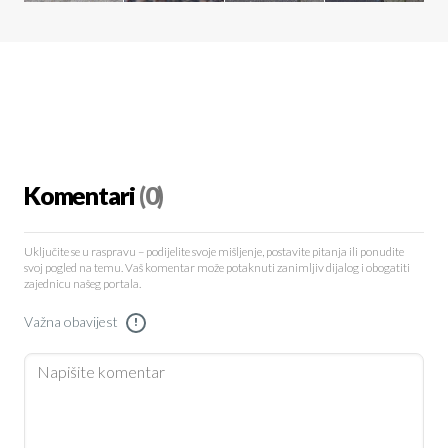
Komentari
(0)
Uključite se u raspravu – podijelite svoje mišljenje, postavite pitanja ili ponudite
svoj pogled na temu. Vaš komentar može potaknuti zanimljiv dijalog i obogatiti
zajednicu našeg portala.
Važna obavijest
!