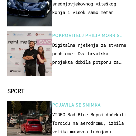
srednjovjekovnog viteškog
konja i visok samo metar
POKROVITELJ PHILIP MORRIS
ZAGREB
Digitalna rješenja za stvarne
probleme: Dva hrvatska
projekta dobila potporu za
razvoj
SPORT
POJAVILA SE SNIMKA
VIDEO Bad Blue Boysi dočekali
Torcidu na aerodromu, izbila
velika masovna tučnjava