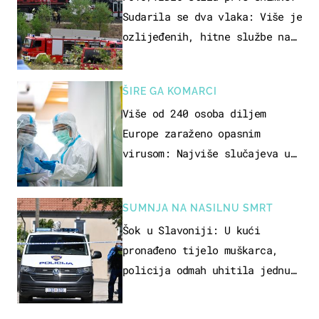
Sudarila se dva vlaka: Više je
ozlijeđenih, hitne službe na
terenu
ŠIRE GA KOMARCI
Više od 240 osoba diljem
Europe zaraženo opasnim
virusom: Najviše slučajeva u
našem susjedstvu
SUMNJA NA NASILNU SMRT
Šok u Slavoniji: U kući
pronađeno tijelo muškarca,
policija odmah uhitila jednu
osobu