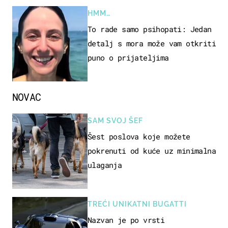
HMM…
To rade samo psihopati: Jedan
detalj s mora može vam otkriti
puno o prijateljima
NOVAC
SAM SVOJ ŠEF
Šest poslova koje možete
pokrenuti od kuće uz minimalna
ulaganja
TREĆI UNIKATNI BUGATTI
Nazvan je po vrsti