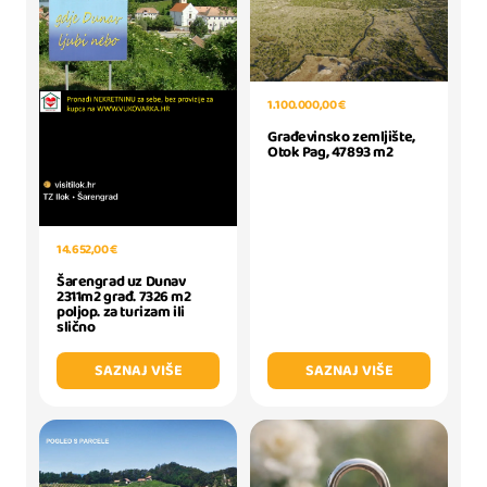
1.100.000,00 €
Građevinsko zemljište,
Otok Pag, 47893 m2
14.652,00 €
Šarengrad uz Dunav
2311m2 građ. 7326 m2
poljop. za turizam ili
slično
SAZNAJ VIŠE
SAZNAJ VIŠE