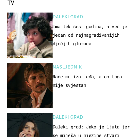
TV
DALEKI GRAD
Ima tek šest godina, a već je
jedan od najnagrađivanijih
dječjih glumaca
NASLJEDNIK
Rade mu iza leđa, a on toga
nije svjestan
DALEKI GRAD
Daleki grad: Jako je ljuta jer
se miješa u njezine stvari