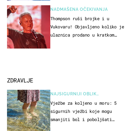
NADMAŠENA OČEKIVANJA
Thompson ruši brojke i u
Vukovaru! Objavljeno koliko je
ulaznica prodano u kratkom
vremenu
ZDRAVLJE
NAJSIGURNIJI OBLIK
REKREACIJE
Vježbe za koljeno u moru: 5
sigurnih vježbi koje mogu
smanjiti bol i poboljšati
pokretljivost