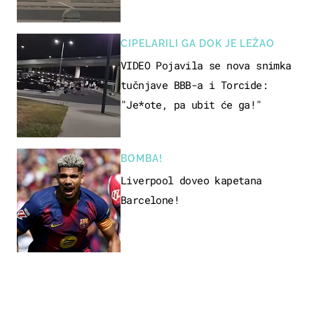
CIPELARILI GA DOK JE LEŽAO
VIDEO Pojavila se nova snimka
tučnjave BBB-a i Torcide:
"Je*ote, pa ubit će ga!"
BOMBA!
Liverpool doveo kapetana
Barcelone!