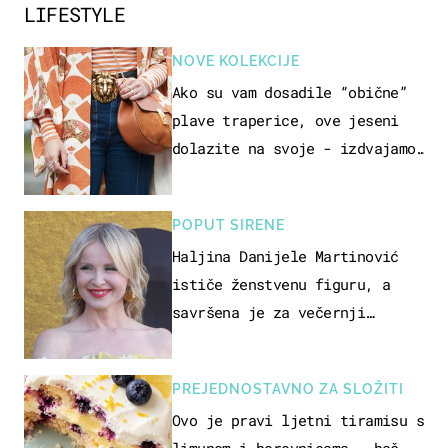
LIFESTYLE
NOVE KOLEKCIJE
Ako su vam dosadile “obične”
plave traperice, ove jeseni
dolazite na svoje - izdvajamo
15 hit modela
POPUT SIRENE
Haljina Danijele Martinović
ističe ženstvenu figuru, a
savršena je za večernji
izlazak na moru
PREJEDNOSTAVNO ZA SLOŽITI
Ovo je pravi ljetni tiramisu s