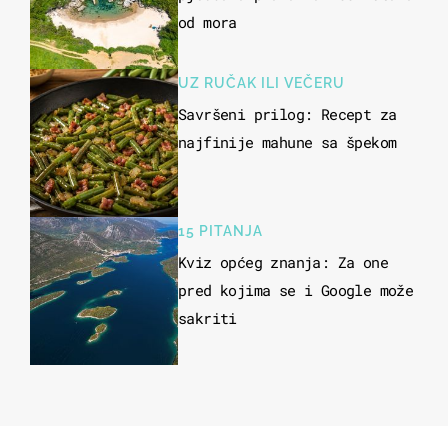
od mora
UZ RUČAK ILI VEČERU
Savršeni prilog: Recept za
najfinije mahune sa špekom
15 PITANJA
Kviz općeg znanja: Za one
pred kojima se i Google može
sakriti