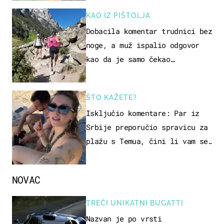
KAO IZ PIŠTOLJA
Dobacila komentar trudnici bez
noge, a muž ispalio odgovor
kao da je samo čekao…
ŠTO KAŽETE?
Isključio komentare: Par iz
Srbije preporučio spravicu za
plažu s Temua, čini li vam se
ovo sigurnim?
NOVAC
TREĆI UNIKATNI BUGATTI
Nazvan je po vrsti