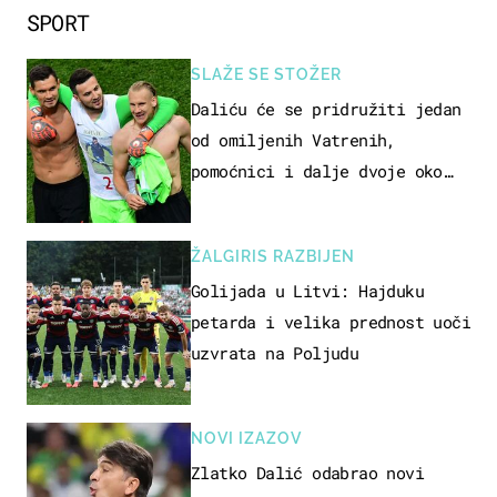
SPORT
SLAŽE SE STOŽER
Daliću će se pridružiti jedan
od omiljenih Vatrenih,
pomoćnici i dalje dvoje oko
ponude
ŽALGIRIS RAZBIJEN
Golijada u Litvi: Hajduku
petarda i velika prednost uoči
uzvrata na Poljudu
NOVI IZAZOV
Zlatko Dalić odabrao novi