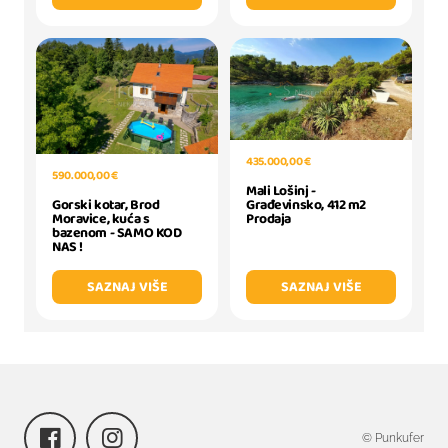
435.000,00 €
590.000,00 €
Mali Lošinj -
Gorski kotar, Brod
Građevinsko, 412 m2
Moravice, kuća s
Prodaja
bazenom - SAMO KOD
NAS !
SAZNAJ VIŠE
SAZNAJ VIŠE
© Punkufer