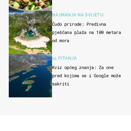
kuhanje
NAJMANJA NA SVIJETU
Čudo prirode: Predivna
pješčana plaža na 100 metara
od mora
15 PITANJA
Kviz općeg znanja: Za one
pred kojima se i Google može
sakriti