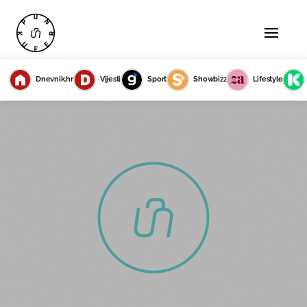
Dnevnik.hr
Vijesti
Sport
Showbizz
Lifestyle