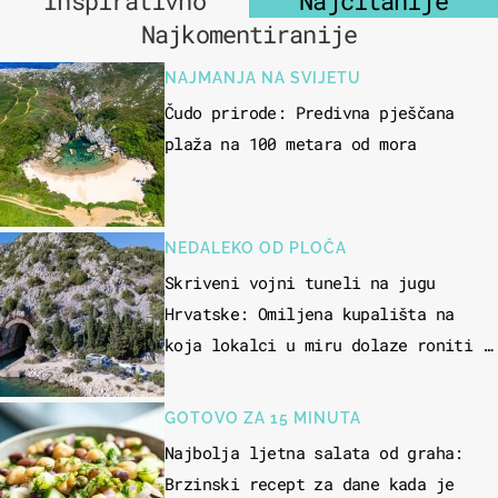
Inspirativno
Najčitanije
Najkomentiranije
NAJMANJA NA SVIJETU
Čudo prirode: Predivna pješčana
plaža na 100 metara od mora
NEDALEKO OD PLOČA
Skriveni vojni tuneli na jugu
Hrvatske: Omiljena kupališta na
koja lokalci u miru dolaze roniti i
skakati u more
GOTOVO ZA 15 MINUTA
Najbolja ljetna salata od graha:
Brzinski recept za dane kada je