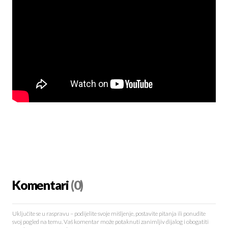
Komentari
(0)
Uključite se u raspravu – podijelite svoje mišljenje, postavite pitanja ili ponudite
svoj pogled na temu. Vaš komentar može potaknuti zanimljiv dijalog i obogatiti