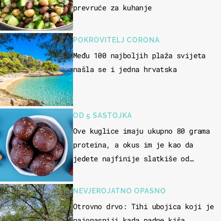
prevruće za kuhanje
POKROVITELJ CORONA
Među 100 najboljih plaža svijeta
našla se i jedna hrvatska
OD 5 SASTOJKA
Ove kuglice imaju ukupno 80 grama
proteina, a okus im je kao da
jedete najfinije slatkiše od
čokolade
NEVJEROJATNO OPASNO
Otrovno drvo: Tihi ubojica koji je
najopasniji kada padne kiša