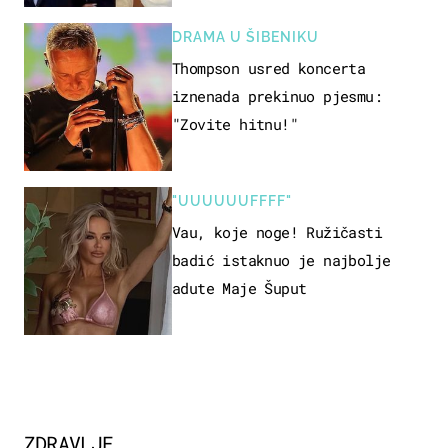
DRAMA U ŠIBENIKU
Thompson usred koncerta
iznenada prekinuo pjesmu:
"Zovite hitnu!"
"UUUUUUFFFF"
Vau, koje noge! Ružičasti
badić istaknuo je najbolje
adute Maje Šuput
ZDRAVLJE