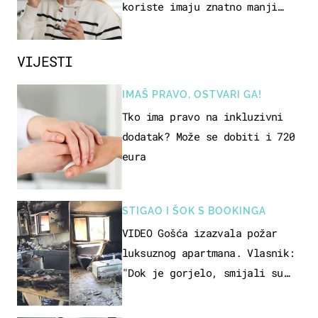
koriste imaju znatno manji
rizik od ovoga
VIJESTI
IMAŠ PRAVO, OSTVARI GA!
Tko ima pravo na inkluzivni
dodatak? Može se dobiti i 720
eura
STIGAO I ŠOK S BOOKINGA
VIDEO Gošća izazvala požar
luksuznog apartmana. Vlasnik:
"Dok je gorjelo, smijali su
se, pili i pokazivali mi
srednji prst"