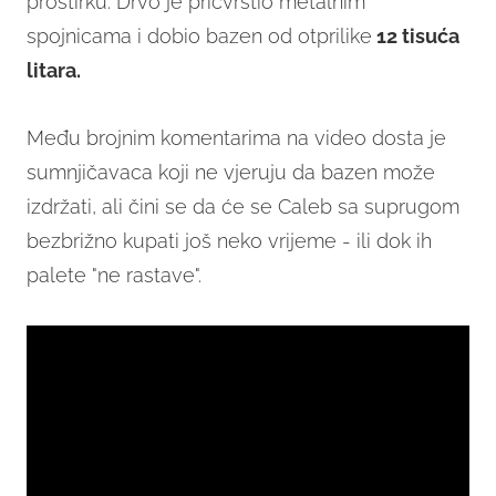
prostirku. Drvo je pričvrstio metalnim
spojnicama i dobio bazen od otprilike
12 tisuća
litara.
Među brojnim komentarima na video dosta je
sumnjičavaca koji ne vjeruju da bazen može
izdržati, ali čini se da će se Caleb sa suprugom
bezbrižno kupati još neko vrijeme - ili dok ih
palete "ne rastave".