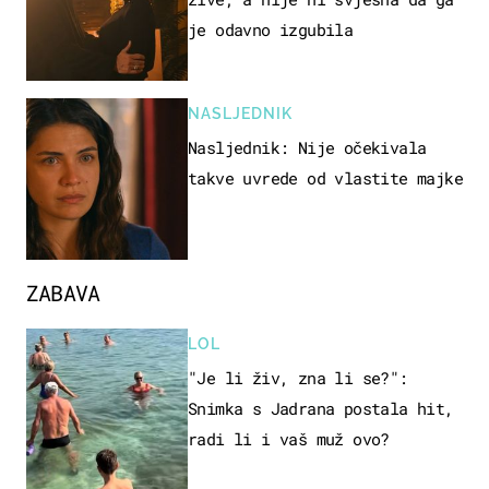
je odavno izgubila
NASLJEDNIK
Nasljednik: Nije očekivala
takve uvrede od vlastite majke
ZABAVA
LOL
"Je li živ, zna li se?":
Snimka s Jadrana postala hit,
radi li i vaš muž ovo?