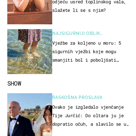
odjeću usred toplinskog vala,
slažete li se s njim?
NAJSIGURNIJI OBLIK
REKREACIJE
Vježbe za koljeno u moru: 5
sigurnih vježbi koje mogu
smanjiti bol i poboljšati
pokretljivost
SHOW
RASKOŠNA PROSLAVA
Ovako je izgledalo vjenčanje
Tije Jurčić: Do oltara ju je
dopratio očuh, a slavilo se uz
Olivera i Rozgu