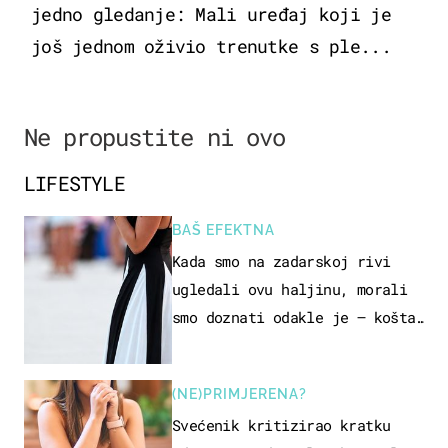
jedno gledanje: Mali uređaj koji je
još jednom oživio trenutke s ple...
Ne propustite ni ovo
LIFESTYLE
BAŠ EFEKTNA
Kada smo na zadarskoj rivi
ugledali ovu haljinu, morali
smo doznati odakle je – košta
samo 18 eura
(NE)PRIMJERENA?
Svećenik kritizirao kratku