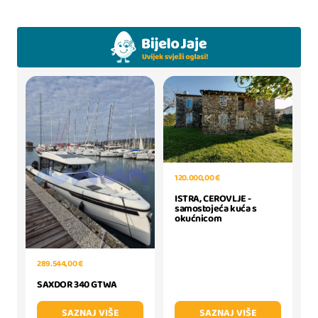
120.000,00 €
ISTRA, CEROVLJE -
samostojeća kuća s
okućnicom
289.544,00 €
SAXDOR 340 GTWA
SAZNAJ VIŠE
SAZNAJ VIŠE