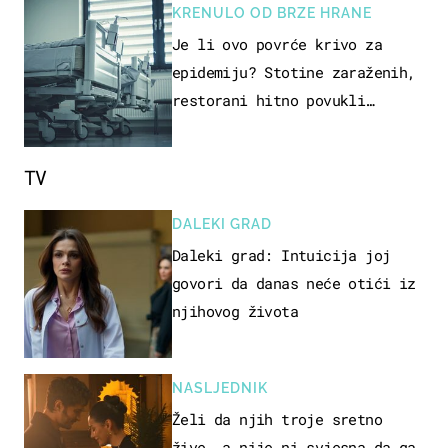
KRENULO OD BRZE HRANE
Je li ovo povrće krivo za
epidemiju? Stotine zaraženih,
restorani hitno povukli
proizvod
TV
DALEKI GRAD
Daleki grad: Intuicija joj
govori da danas neće otići iz
njihovog života
NASLJEDNIK
Želi da njih troje sretno
žive, a nije ni svjesna da ga