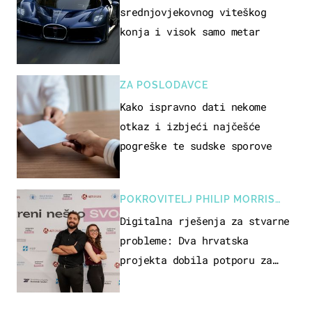
srednjovjekovnog viteškog
konja i visok samo metar
ZA POSLODAVCE
Kako ispravno dati nekome
otkaz i izbjeći najčešće
pogreške te sudske sporove
POKROVITELJ PHILIP MORRIS
ZAGREB
Digitalna rješenja za stvarne
probleme: Dva hrvatska
projekta dobila potporu za
razvoj