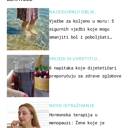
NAJSIGURNIJI OBLIK
REKREACIJE
Vježbe za koljeno u moru: 5
sigurnih vježbi koje mogu
smanjiti bol i poboljšati
pokretljivost
VRIJEDI IH UVRSTITI U
PREHRANU
6 napitaka koje dijetetičari
preporučuju za zdrave zglobove
NOVO ISTRAŽIVANJE
Hormonska terapija u
menopauzi: Žene koje je