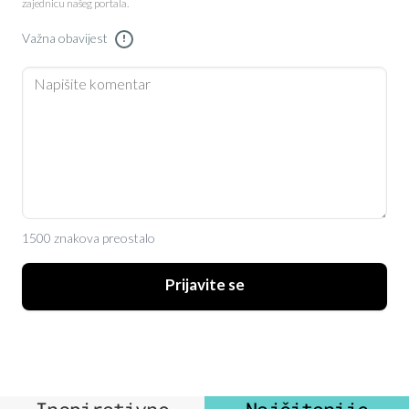
zajednicu našeg portala.
Važna obavijest
!
1500 znakova preostalo
Prijavite se