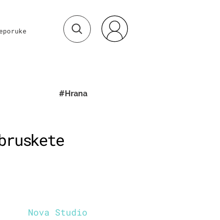
eporuke
#Hrana
bruskete
Nova Studio