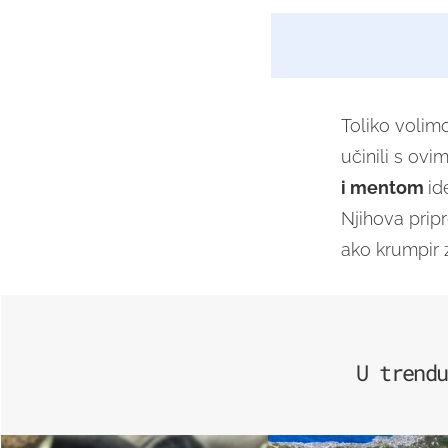
Toliko volim
učinili s ov
i mentom
id
Njihova prip
ako krumpir 
U trendu