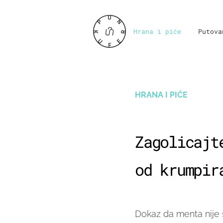
Hrana i piće
Putova
HRANA I PIĆE
Zagolicajt
od krumpir
Dokaz da menta nije