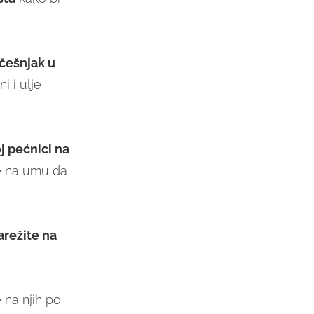
češnjak u
i i ulje
j pećnici na
te na umu da
arežite na
e na njih po