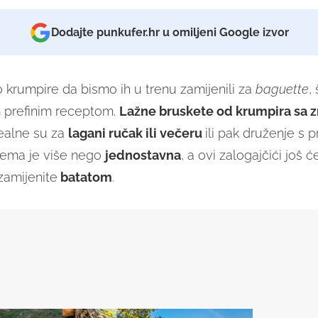
Dodajte punkufer.hr u omiljeni Google izvor
o krumpire da bismo ih u trenu zamijenili za
baguette
,
im prefinim receptom.
Lažne bruskete od krumpira sa z
ealne su za
lagani ručak ili večeru
ili pak druženje s pr
rema je više nego
jednostavna
, a ovi zalogajčići još će
zamijenite
batatom
.