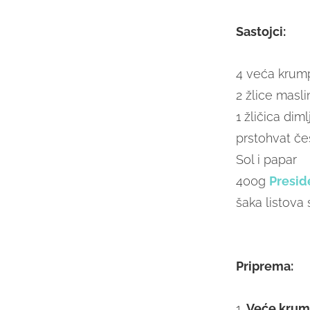
Sastojci:
4 veća krump
2 žlice masli
1 žličica dim
prstohvat če
Sol i papar
400g
Presid
šaka listova
Priprema:
1.
Veće krump