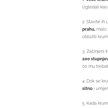
izgledali kao
2. Stavite i
prahu,
malo
obložili krump
3. Začinjeni 
200 stupnje
će mu treba
4. Dok se kr
sitno
i umije
5. Kada krum