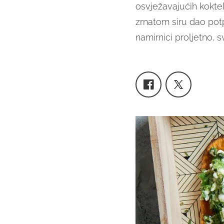
osvježavajućih koktela
zrnatom siru dao pot
namirnici proljetno, s