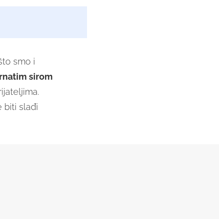
 što smo i
rnatim sirom
ijateljima.
 biti slađi