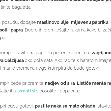
 šnite baguetta.
h u posudu, dodajte
maslinovo ulje
,
mljevenu papriku
,
soli i papra
. Dobro ih promiješajte rukama kako bi začin
ir.
krumpir stavite na papir za pečenje i pecite u
zagrijano
va Celzijusa
oko pola sata. Ako radite s batatom imaj
ti manje vremena nego krumpiru da bude gotov.
umpir peče pripremite
nadjev od sira
.
Listiće mente n
šajte ih u
zrnati sir
, posolite i popaprite.
piri budu gotovi,
pustite neka se malo ohlade
, stavit