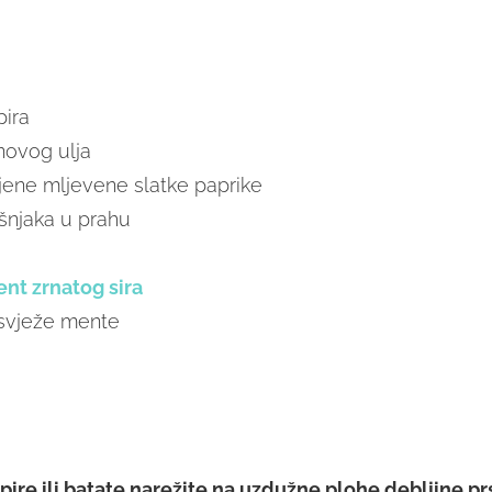
ira
novog ulja
ljene mljevene slatke paprike
šnjaka u prahu
ent zrnatog sira
 svježe mente
ire ili batate narežite na uzdužne plohe debljine pr