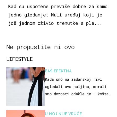
Kad su uspomene previše dobre za samo
jedno gledanje: Mali uređaj koji je
još jednom oživio trenutke s ple...
Ne propustite ni ovo
LIFESTYLE
BAŠ EFEKTNA
Kada smo na zadarskoj rivi
ugledali ovu haljinu, morali
smo doznati odakle je – košta
samo 18 eura
U NOJ NIJE VRUĆE