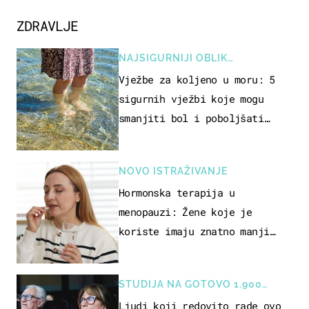
ZDRAVLJE
NAJSIGURNIJI OBLIK
REKREACIJE
Vježbe za koljeno u moru: 5
sigurnih vježbi koje mogu
smanjiti bol i poboljšati
pokretljivost
NOVO ISTRAŽIVANJE
Hormonska terapija u
menopauzi: Žene koje je
koriste imaju znatno manji
rizik od ovoga
STUDIJA NA GOTOVO 1.900
OSOBA
Ljudi koji redovito rade ovo