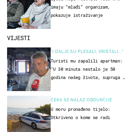
imaju “mlađi” organizam,
pokazuje istraživanje
VIJESTI
"I DALJE SU PLESALI, VRIŠTALI..."
Turisti mu zapalili apartman:
"U 30 minuta nestalo je 50
godina našeg života, supruga i
ja ne možemo oka sklopiti"
ČEKA SE NALAZ OBDUKCIJE
U moru pronađeno tijelo:
Otkriveno o kome se radi