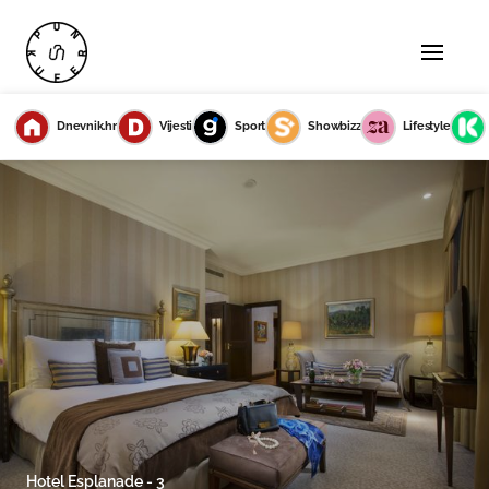
Dnevnik.hr
Vijesti
Sport
Showbizz
Lifestyle
Hotel Esplanade - 3