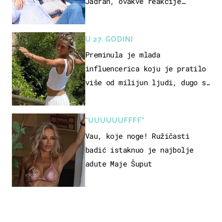
Jadran, ovakve reakcije
vjerojatno nisu očekivali
U 27. GODINI
Preminula je mlada
influencerica koju je pratilo
više od milijun ljudi, dugo se
borila s opakom bolešću
"UUUUUUFFFF"
Vau, koje noge! Ružičasti
badić istaknuo je najbolje
adute Maje Šuput