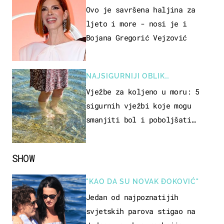
Ovo je savršena haljina za
ljeto i more - nosi je i
Bojana Gregorić Vejzović
NAJSIGURNIJI OBLIK
REKREACIJE
Vježbe za koljeno u moru: 5
sigurnih vježbi koje mogu
smanjiti bol i poboljšati
pokretljivost
SHOW
"KAO DA SU NOVAK ĐOKOVIĆ"
Jedan od najpoznatijih
svjetskih parova stigao na