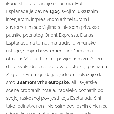
ikonu stila, elegancije i glamura. Hotel
Esplanade je davne
1925.
svojim luksuznim
interijerom, impresivnom arhitekturom i
suvremenim sadržajima s lakoćom privukao
putnike poznatog Orient Expressa. Danas
Esplanade na temeljima tradicije vrhunske
usluge, svojim bezvremenskim šarmom i
otmjenošću, kulturnim i povijesnom značajem i
dalje svakodnevno očarava goste koji pristižu u
Zagreb. Ova nagrada još jednom dokazuje da
smo
u samom vrhu europske
, ali i svjetske
scene probranih hotela, nadaleko poznatih po
svojoj raskošnoj povijesti koja Esplanadu čini
tako jedinstvenom. No osim povijesnih činjenica
i duge liste poznatih gostiju koji su ovdje