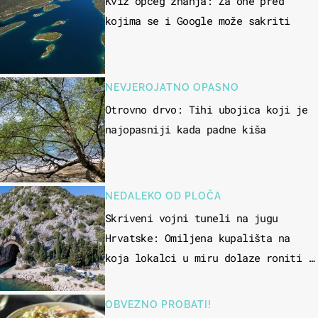
Kviz općeg znanja: Za one pred
kojima se i Google može sakriti
NEVJEROJATNO OPASNO
Otrovno drvo: Tihi ubojica koji je
najopasniji kada padne kiša
NEDALEKO OD PLOČA
Skriveni vojni tuneli na jugu
Hrvatske: Omiljena kupališta na
koja lokalci u miru dolaze roniti i
skakati u more
OBVEZNO PROBATI!