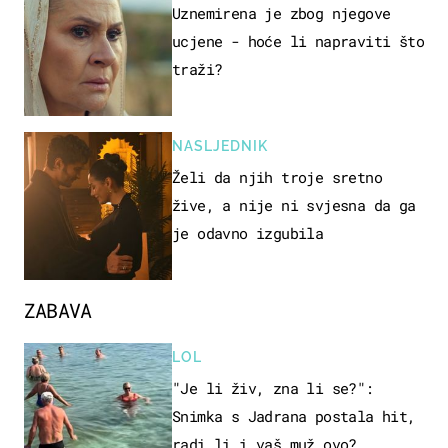
Uznemirena je zbog njegove
ucjene - hoće li napraviti što
traži?
NASLJEDNIK
Želi da njih troje sretno
žive, a nije ni svjesna da ga
je odavno izgubila
ZABAVA
LOL
"Je li živ, zna li se?":
Snimka s Jadrana postala hit,
radi li i vaš muž ovo?