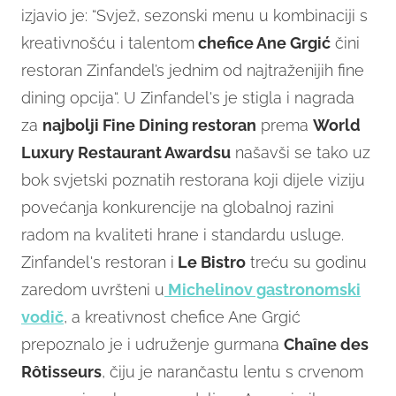
izjavio je: “Svjež, sezonski menu u kombinaciji s
kreativnošću i talentom
chefice Ane Grgić
čini
restoran Zinfandel’s jednim od najtraženijih fine
dining opcija“. U Zinfandel's je stigla i nagrada
za
najbolji Fine Dining restoran
prema
World
Luxury Restaurant Awardsu
našavši se tako uz
bok svjetski poznatih restorana koji dijele viziju
povećanja konkurencije na globalnoj razini
radom na kvaliteti hrane i standardu usluge.
Zinfandel's restoran i
Le Bistro
treću su godinu
zaredom uvršteni u
Michelinov gastronomski
vodič
, a kreativnost chefice Ane Grgić
prepoznalo je i udruženje gurmana
Chaîne des
Rôtisseurs
, čiju je narančastu lentu s crvenom