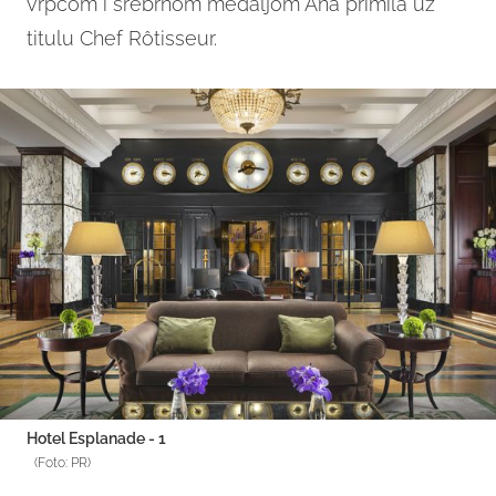
vrpcom i srebrnom medaljom Ana primila uz
titulu Chef Rôtisseur.
Hotel Esplanade - 1
(Foto: PR)