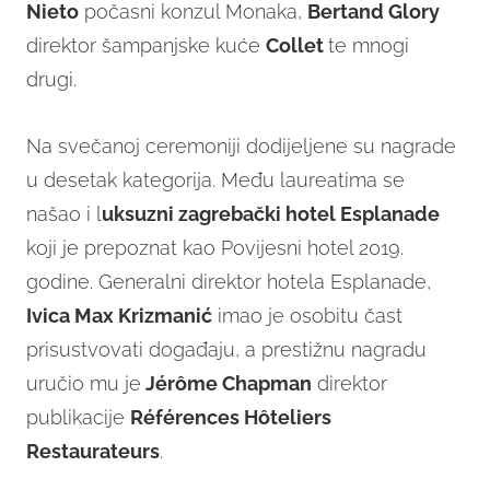
Nieto
počasni konzul Monaka,
Bertand Glory
direktor šampanjske kuće
Collet
te mnogi
drugi.
Na svečanoj ceremoniji dodijeljene su nagrade
u desetak kategorija. Među laureatima se
našao i l
uksuzni zagrebački hotel Esplanade
koji je prepoznat kao Povijesni hotel 2019.
godine. Generalni direktor hotela Esplanade,
Ivica Max Krizmanić
imao je osobitu čast
prisustvovati događaju, a prestižnu nagradu
uručio mu je
Jérôme Chapman
direktor
publikacije
Références Hôteliers
Restaurateurs
.