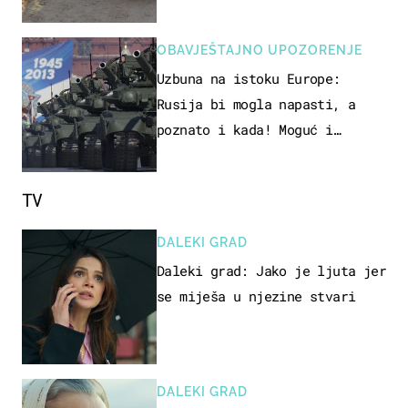
OBAVJEŠTAJNO UPOZORENJE
Uzbuna na istoku Europe:
Rusija bi mogla napasti, a
poznato i kada! Moguć i
kopneni upad u članicu NATO-a
TV
DALEKI GRAD
Daleki grad: Jako je ljuta jer
se miješa u njezine stvari
DALEKI GRAD