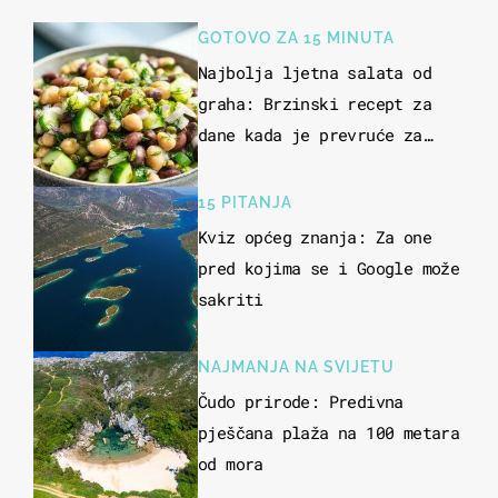
GOTOVO ZA 15 MINUTA
Najbolja ljetna salata od
graha: Brzinski recept za
dane kada je prevruće za
kuhanje
15 PITANJA
Kviz općeg znanja: Za one
pred kojima se i Google može
sakriti
NAJMANJA NA SVIJETU
Čudo prirode: Predivna
pješčana plaža na 100 metara
od mora