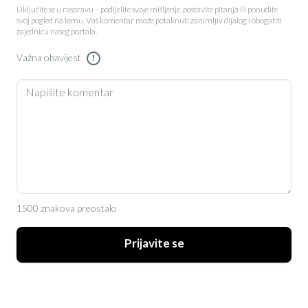
Uključite se u raspravu – podijelite svoje mišljenje, postavite pitanja ili ponudite
svoj pogled na temu. Vaš komentar može potaknuti zanimljiv dijalog i obogatiti
zajednicu našeg portala.
Važna obavijest
!
1500 znakova preostalo
Prijavite se