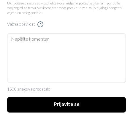
Uključite se u raspravu – podijelite svoje mišljenje, postavite pitanja ili ponudite
svoj pogled na temu. Vaš komentar može potaknuti zanimljiv dijalog i obogatiti
zajednicu našeg portala.
Važna obavijest
!
1500 znakova preostalo
Prijavite se