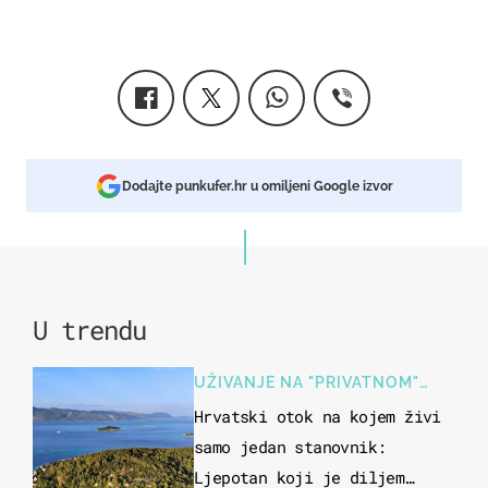
Dodajte punkufer.hr u omiljeni Google izvor
U trendu
UŽIVANJE NA "PRIVATNOM"
OTOKU
Hrvatski otok na kojem živi
samo jedan stanovnik:
Ljepotan koji je diljem