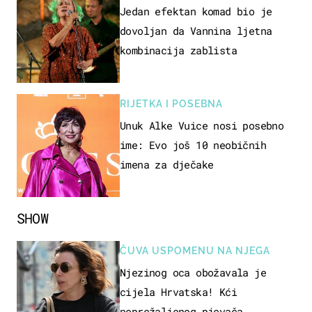
Jedan efektan komad bio je
dovoljan da Vannina ljetna
kombinacija zablista
RIJETKA I POSEBNA
Unuk Alke Vuice nosi posebno
ime: Evo još 10 neobičnih
imena za dječake
SHOW
ČUVA USPOMENU NA NJEGA
Njezinog oca obožavala je
cijela Hrvatska! Kći
neprežaljenog pjevača