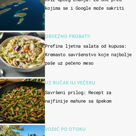
kojima se i Google može sakriti
OBVEZNO PROBATI!
Prefina ljetna salata od kupusa:
Kremasto savršenstvo koje najbolje
paše uz pečeno meso
UZ RUČAK ILI VEČERU
Savršeni prilog: Recept za
najfinije mahune sa špekom
VODIČ PO OTOKU