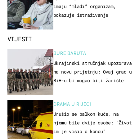
imaju “mlađi” organizam,
pokazuje istraživanje
VIJESTI
BURE BARUTA
Ukrajinski stručnjak upozorava
na novu prijetnju: Ovaj grad u
BiH-u bi mogao biti žarište
DRAMA U RIJECI
Urušio se balkon kuće, na
njemu bile dvije osobe: "Život
im je visio o koncu"