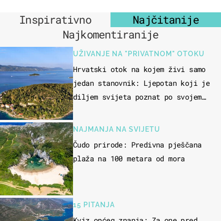
Inspirativno
Najčitanije
Najkomentiranije
UŽIVANJE NA "PRIVATNOM" OTOKU
Hrvatski otok na kojem živi samo
jedan stanovnik: Ljepotan koji je
diljem svijeta poznat po svojem
"bijelom zlatu"
NAJMANJA NA SVIJETU
Čudo prirode: Predivna pješčana
plaža na 100 metara od mora
15 PITANJA
Kviz općeg znanja: Za one pred