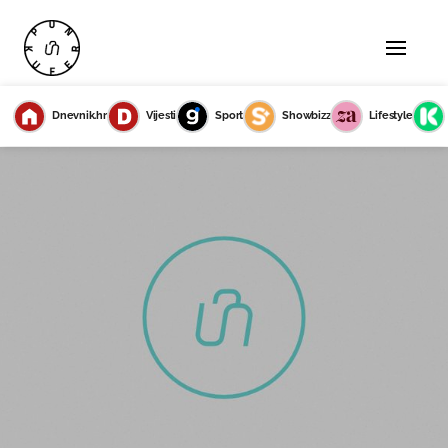
Dnevnik.hr
Vijesti
Sport
Showbizz
Lifestyle