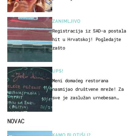
ZANIMLJIVO
Registracija iz SAD-a postala
hit u Hrvatskoj! Pogledajte
zašto
UPS!
Meni domaćeg restorana
nasmijao društvene mreže! Za
sve je zaslužan urnebesan
naziv jela
NOVAC
KAMO BI OTIŠLI?