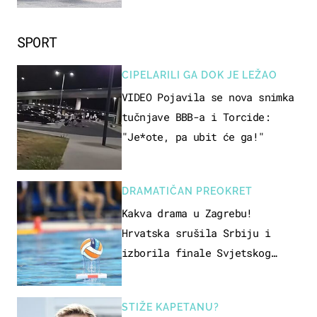
SPORT
CIPELARILI GA DOK JE LEŽAO
VIDEO Pojavila se nova snimka
tučnjave BBB-a i Torcide:
"Je*ote, pa ubit će ga!"
DRAMATIČAN PREOKRET
Kakva drama u Zagrebu!
Hrvatska srušila Srbiju i
izborila finale Svjetskog
prvenstva
STIŽE KAPETANU?