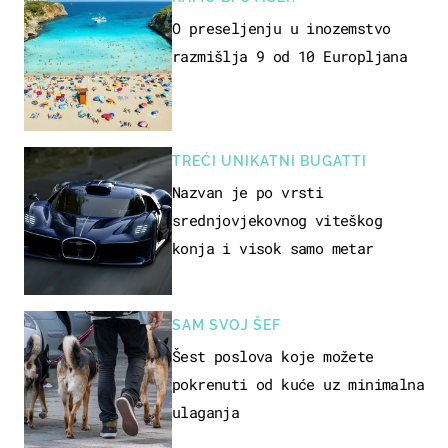
O preseljenju u inozemstvo
razmišlja 9 od 10 Europljana
TREĆI UNIKATNI BUGATTI
Nazvan je po vrsti
srednjovjekovnog viteškog
konja i visok samo metar
SAM SVOJ ŠEF
Šest poslova koje možete
pokrenuti od kuće uz minimalna
ulaganja