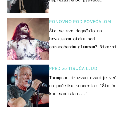
projurila špicom na dva kotača
PONOVNO POD POVEĆALOM
Što se sve događalo na
hrvatskom otoku pod
osramoćenim glumcem? Bizarni
prizori i danas izazivaju
nevjericu
PRED 20 TISUĆA LJUDI
Thompson izazvao ovacije već
na početku koncerta: "Što ću
kad sam slab..."