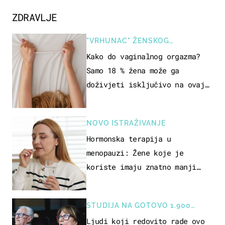
ZDRAVLJE
"VRHUNAC" ŽENSKOG
SEKSUALNOG ISKUSTVA
Kako do vaginalnog orgazma?
Samo 18 % žena može ga
doživjeti isključivo na ovaj
način
NOVO ISTRAŽIVANJE
Hormonska terapija u
menopauzi: Žene koje je
koriste imaju znatno manji
rizik od ovoga
STUDIJA NA GOTOVO 1.900
OSOBA
Ljudi koji redovito rade ovo