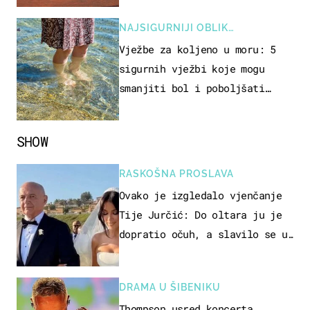
NAJSIGURNIJI OBLIK
REKREACIJE
Vježbe za koljeno u moru: 5
sigurnih vježbi koje mogu
smanjiti bol i poboljšati
pokretljivost
SHOW
RASKOŠNA PROSLAVA
Ovako je izgledalo vjenčanje
Tije Jurčić: Do oltara ju je
dopratio očuh, a slavilo se uz
Olivera i Rozgu
DRAMA U ŠIBENIKU
Thompson usred koncerta