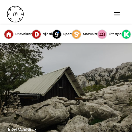
Dnevnik.hr
Vijesti
Sport
Showbizz
Lifestyle
Južni Velebit - 1