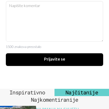
1500 znakova preostalo
Prijavite se
Inspirativno
Najčitanije
Najkomentiranije