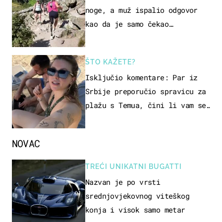
noge, a muž ispalio odgovor
kao da je samo čekao…
ŠTO KAŽETE?
Isključio komentare: Par iz
Srbije preporučio spravicu za
plažu s Temua, čini li vam se
ovo sigurnim?
NOVAC
TREĆI UNIKATNI BUGATTI
Nazvan je po vrsti
srednjovjekovnog viteškog
konja i visok samo metar