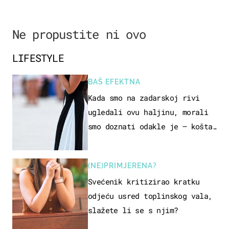
Ne propustite ni ovo
LIFESTYLE
BAŠ EFEKTNA
Kada smo na zadarskoj rivi
ugledali ovu haljinu, morali
smo doznati odakle je – košta
samo 18 eura
(NE)PRIMJERENA?
Svećenik kritizirao kratku
odjeću usred toplinskog vala,
slažete li se s njim?