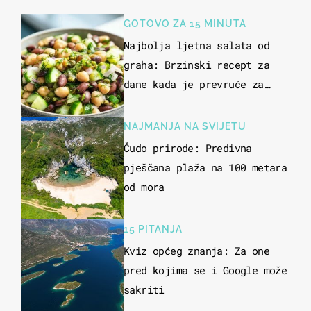
GOTOVO ZA 15 MINUTA
Najbolja ljetna salata od
graha: Brzinski recept za
dane kada je prevruće za
kuhanje
NAJMANJA NA SVIJETU
Čudo prirode: Predivna
pješčana plaža na 100 metara
od mora
15 PITANJA
Kviz općeg znanja: Za one
pred kojima se i Google može
sakriti