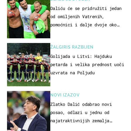
Daliću će se pridružiti jedan
od omiljenih Vatrenih,
pomoćnici i dalje dvoje oko
ponude
ŽALGIRIS RAZBIJEN
Golijada u Litvi: Hajduku
petarda i velika prednost uoči
uzvrata na Poljudu
NOVI IZAZOV
Zlatko Dalić odabrao novi
posao, odlazi u jednu od
najatraktivnijih zemalja
svijeta