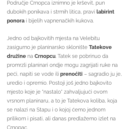
Područje Crnopca iznimno je krševit, pun
dubokih ponikava i strmih litica, pravi
labirint
ponora
i bijelih vapnenačkih kukova.
Jedno od bajkovitih mjesta na Velebitu
zasigurno je planinarsko sklonište
Tatekove
družine
na
Crnopcu
. Tatek se pobrinuo da
promrzli planinari ondje mogu zagrijati ruke na
peći, napiti se vode ili
prenoćiti
– sagradio ju je,
uredio i opremio. Postoji još jedno bajkovito
mjesto koje je "nastalo" zahvaljujući ovom
vrsnom planinaru, a to je Tatekova koliba, koja
se nalazi na Stapu i o kojoj ćemo jednom
prilikom i pisati, ali danas predlažemo izlet na
Crnopac.