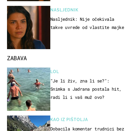
NASLJEDNIK
Nasljednik: Nije očekivala
takve uvrede od vlastite majke
ZABAVA
LOL
"Je li živ, zna li se?":
Snimka s Jadrana postala hit,
radi li i vaš muž ovo?
KAO IZ PIŠTOLJA
Dobacila komentar trudnici bez