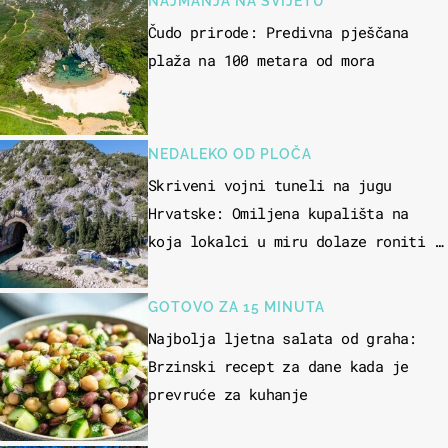
NAJMANJA NA SVIJETU
Čudo prirode: Predivna pješčana
plaža na 100 metara od mora
NEDALEKO OD PLOČA
Skriveni vojni tuneli na jugu
Hrvatske: Omiljena kupališta na
koja lokalci u miru dolaze roniti i
skakati u more
GOTOVO ZA 15 MINUTA
Najbolja ljetna salata od graha:
Brzinski recept za dane kada je
prevruće za kuhanje