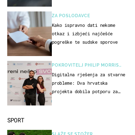
ZA POSLODAVCE
Kako ispravno dati nekome
otkaz i izbjeći najčešće
pogreške te sudske sporove
POKROVITELJ PHILIP MORRIS
ZAGREB
Digitalna rješenja za stvarne
probleme: Dva hrvatska
projekta dobila potporu za
razvoj
SPORT
SLAŽE SE STOŽER