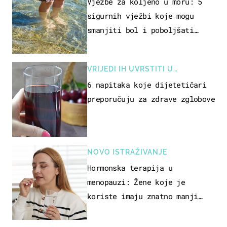
REKREACIJE
Vježbe za koljeno u moru: 5
sigurnih vježbi koje mogu
smanjiti bol i poboljšati
pokretljivost
VRIJEDI IH UVRSTITI U
PREHRANU
6 napitaka koje dijetetičari
preporučuju za zdrave zglobove
NOVO ISTRAŽIVANJE
Hormonska terapija u
menopauzi: Žene koje je
koriste imaju znatno manji
rizik od ovoga