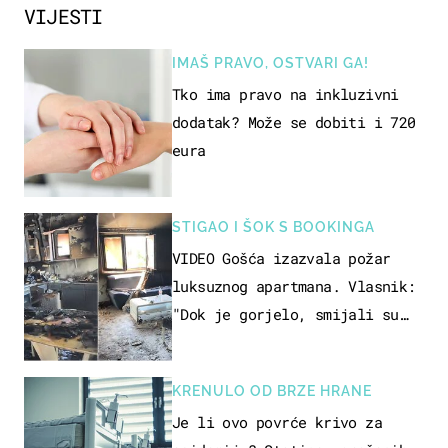
VIJESTI
IMAŠ PRAVO, OSTVARI GA!
Tko ima pravo na inkluzivni
dodatak? Može se dobiti i 720
eura
STIGAO I ŠOK S BOOKINGA
VIDEO Gošća izazvala požar
luksuznog apartmana. Vlasnik:
"Dok je gorjelo, smijali su
se, pili i pokazivali mi
srednji prst"
KRENULO OD BRZE HRANE
Je li ovo povrće krivo za