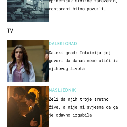
epidemiju? Stotine zaraženih,
restorani hitno povukli
proizvod
TV
DALEKI GRAD
Daleki grad: Intuicija joj
govori da danas neće otići iz
njihovog života
NASLJEDNIK
Želi da njih troje sretno
žive, a nije ni svjesna da ga
je odavno izgubila