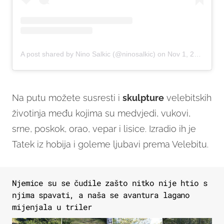
A post shared by Nino Salkic (@ninosalkic)
on
Nov 1, 2017 at 5:27am PDT
Na putu možete susresti i
skulpture
velebitskih
životinja među kojima su medvjedi, vukovi,
srne, poskok, orao, vepar i lisice. Izradio ih je
Tatek iz hobija i goleme ljubavi prema Velebitu.
Njemice su se čudile zašto nitko nije htio s
njima spavati, a naša se avantura lagano
mijenjala u triler