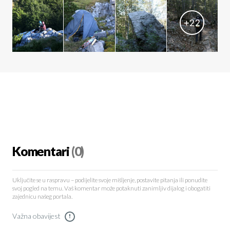
+
22
Komentari
(0)
Uključite se u raspravu – podijelite svoje mišljenje, postavite pitanja ili ponudite
svoj pogled na temu. Vaš komentar može potaknuti zanimljiv dijalog i obogatiti
zajednicu našeg portala.
Važna obavijest
!