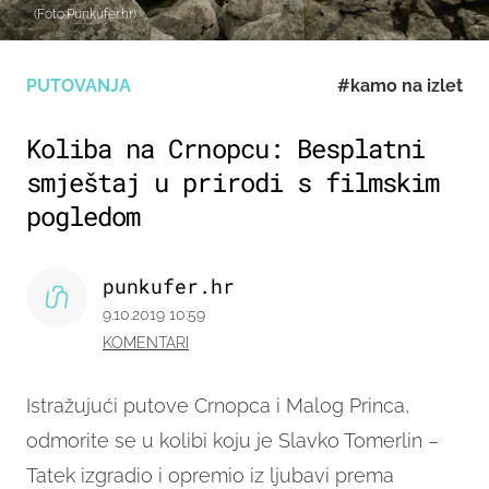
(Foto:Punkufer.hr)
PUTOVANJA
#kamo na izlet
Koliba na Crnopcu: Besplatni
smještaj u prirodi s filmskim
pogledom
punkufer.hr
9.10.2019 10:59
KOMENTARI
Istražujući putove Crnopca i Malog Princa,
odmorite se u kolibi koju je Slavko Tomerlin –
Tatek izgradio i opremio iz ljubavi prema