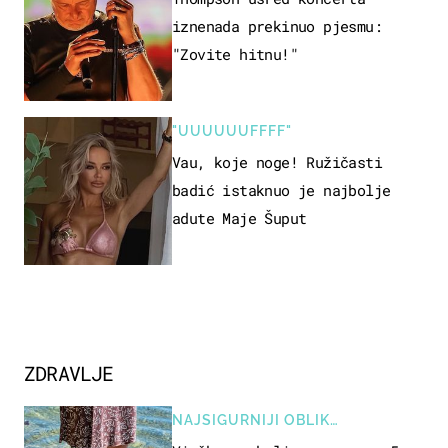
iznenada prekinuo pjesmu:
"Zovite hitnu!"
"UUUUUUFFFF"
Vau, koje noge! Ružičasti
badić istaknuo je najbolje
adute Maje Šuput
ZDRAVLJE
NAJSIGURNIJI OBLIK