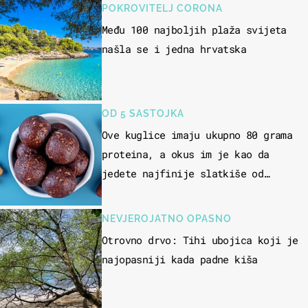
POKROVITELJ CORONA
Među 100 najboljih plaža svijeta
našla se i jedna hrvatska
OD 5 SASTOJKA
Ove kuglice imaju ukupno 80 grama
proteina, a okus im je kao da
jedete najfinije slatkiše od
čokolade
NEVJEROJATNO OPASNO
Otrovno drvo: Tihi ubojica koji je
najopasniji kada padne kiša