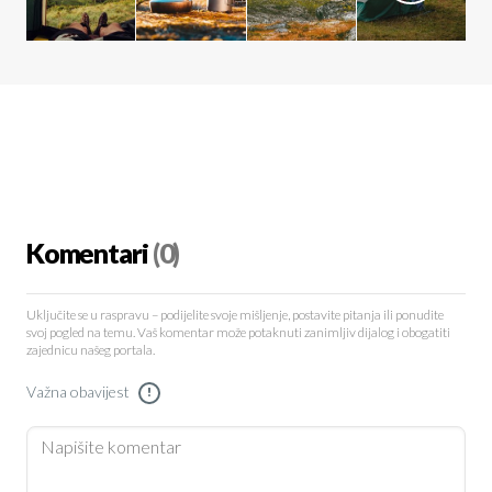
Komentari
(0)
Uključite se u raspravu – podijelite svoje mišljenje, postavite pitanja ili ponudite
svoj pogled na temu. Vaš komentar može potaknuti zanimljiv dijalog i obogatiti
zajednicu našeg portala.
Važna obavijest
!