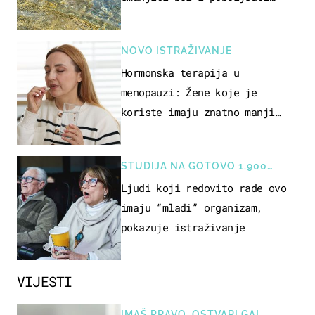
pokretljivost
NOVO ISTRAŽIVANJE
Hormonska terapija u
menopauzi: Žene koje je
koriste imaju znatno manji
rizik od ovoga
STUDIJA NA GOTOVO 1.900
OSOBA
Ljudi koji redovito rade ovo
imaju “mlađi” organizam,
pokazuje istraživanje
VIJESTI
IMAŠ PRAVO, OSTVARI GA!