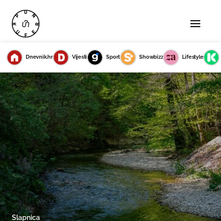
Dnevnik.hr
Vijesti
Sport
Showbizz
Lifestyle
Slapnica