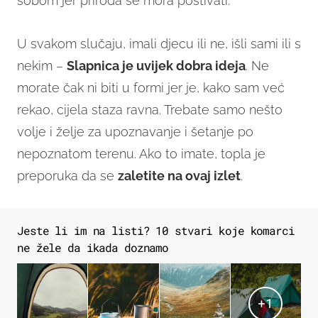
sobom jer priroda se mora poštivati.
U svakom slučaju, imali djecu ili ne, išli sami ili s
nekim –
Slapnica je uvijek dobra ideja
. Ne
morate čak ni biti u formi jer je, kako sam već
rekao, cijela staza ravna. Trebate samo nešto
volje i želje za upoznavanje i šetanje po
nepoznatom terenu. Ako to imate, topla je
preporuka da se
zaletite na ovaj izlet
.
Jeste li im na listi? 10 stvari koje komarci
ne žele da ikada doznamo
+
1