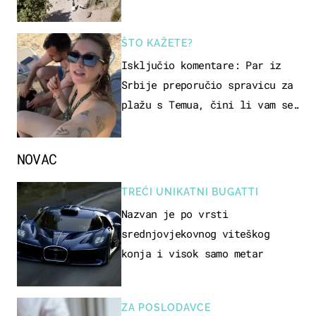
ŠTO KAŽETE?
Isključio komentare: Par iz
Srbije preporučio spravicu za
plažu s Temua, čini li vam se
ovo sigurnim?
NOVAC
TREĆI UNIKATNI BUGATTI
Nazvan je po vrsti
srednjovjekovnog viteškog
konja i visok samo metar
ZA POSLODAVCE