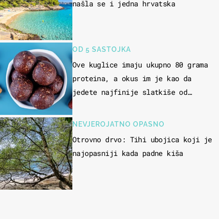
našla se i jedna hrvatska
OD 5 SASTOJKA
Ove kuglice imaju ukupno 80 grama
proteina, a okus im je kao da
jedete najfinije slatkiše od
čokolade
NEVJEROJATNO OPASNO
Otrovno drvo: Tihi ubojica koji je
najopasniji kada padne kiša