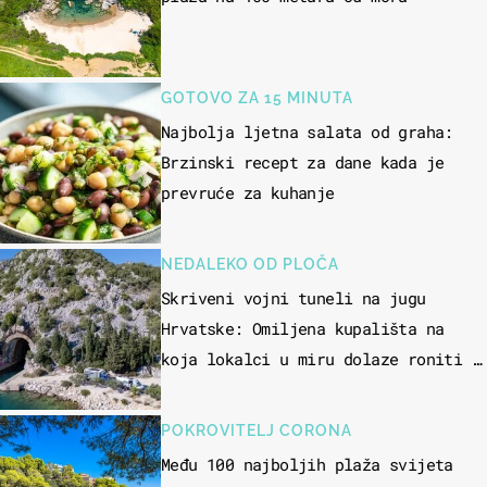
GOTOVO ZA 15 MINUTA
Najbolja ljetna salata od graha:
Brzinski recept za dane kada je
prevruće za kuhanje
NEDALEKO OD PLOČA
Skriveni vojni tuneli na jugu
Hrvatske: Omiljena kupališta na
koja lokalci u miru dolaze roniti i
skakati u more
POKROVITELJ CORONA
Među 100 najboljih plaža svijeta