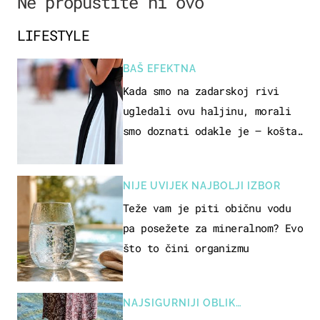
Ne propustite ni ovo
LIFESTYLE
BAŠ EFEKTNA
Kada smo na zadarskoj rivi
ugledali ovu haljinu, morali
smo doznati odakle je – košta
samo 18 eura
NIJE UVIJEK NAJBOLJI IZBOR
Teže vam je piti običnu vodu
pa posežete za mineralnom? Evo
što to čini organizmu
NAJSIGURNIJI OBLIK