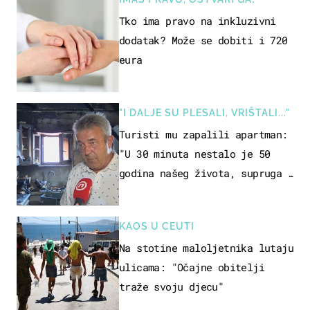
Tko ima pravo na inkluzivni
dodatak? Može se dobiti i 720
eura
"I DALJE SU PLESALI, VRIŠTALI..."
Turisti mu zapalili apartman:
"U 30 minuta nestalo je 50
godina našeg života, supruga i
ja ne možemo oka sklopiti"
KAOS U CEUTI
Na stotine maloljetnika lutaju
ulicama: "Očajne obitelji
traže svoju djecu"