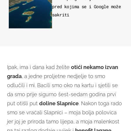
pred kojima se i Google može
sakriti
Ipak, ima i dana kad želite
otići nekamo izvan
grada
, a jedne proljetne nedjelje to smo
odlučili i mi. Bacili smo oko na kartu i sjetili se
da smo prije sigurno šest-sedam godina prvi
put otišli put
doline Slapnice
. Nakon toga rado
smo se vraćali Slapnici – moja bolja polovica
jer joj je priroda tamo lijepa, a moja malenkost
na taj razlog dodaje uvijek i
benefit lagane