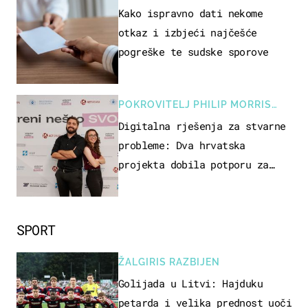
Kako ispravno dati nekome
otkaz i izbjeći najčešće
pogreške te sudske sporove
POKROVITELJ PHILIP MORRIS
ZAGREB
Digitalna rješenja za stvarne
probleme: Dva hrvatska
projekta dobila potporu za
razvoj
SPORT
ŽALGIRIS RAZBIJEN
Golijada u Litvi: Hajduku
petarda i velika prednost uoči