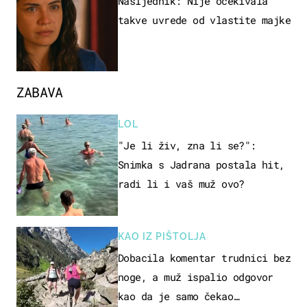
Nasljednik: Nije očekivala
takve uvrede od vlastite majke
ZABAVA
LOL
"Je li živ, zna li se?":
Snimka s Jadrana postala hit,
radi li i vaš muž ovo?
KAO IZ PIŠTOLJA
Dobacila komentar trudnici bez
noge, a muž ispalio odgovor
kao da je samo čekao…