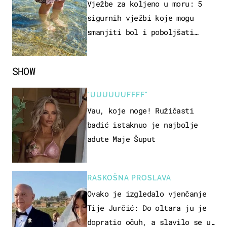
REKREACIJE
Vježbe za koljeno u moru: 5
sigurnih vježbi koje mogu
smanjiti bol i poboljšati
pokretljivost
SHOW
"UUUUUUFFFF"
Vau, koje noge! Ružičasti
badić istaknuo je najbolje
adute Maje Šuput
RASKOŠNA PROSLAVA
Ovako je izgledalo vjenčanje
Tije Jurčić: Do oltara ju je
dopratio očuh, a slavilo se uz