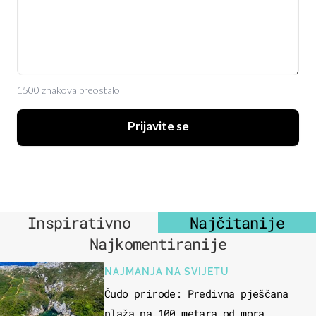
1500 znakova preostalo
Prijavite se
Inspirativno
Najčitanije
Najkomentiranije
NAJMANJA NA SVIJETU
Čudo prirode: Predivna pješčana
plaža na 100 metara od mora