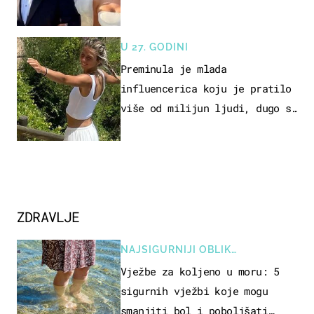
Olivera i Rozgu
U 27. GODINI
Preminula je mlada
influencerica koju je pratilo
više od milijun ljudi, dugo se
borila s opakom bolesti
ZDRAVLJE
NAJSIGURNIJI OBLIK
REKREACIJE
Vježbe za koljeno u moru: 5
sigurnih vježbi koje mogu
smanjiti bol i poboljšati