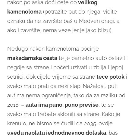
nakon polaska doći ćete do
velikog
kamenoloma
(potražite put do njega, vidite
oznaku da ne završite baš u Medven dragi, a
ako i završite, nema veze jer je jako blizu).
Nedugo nakon kamenoloma počinje
makadamska cesta
te je pametno auto ostaviti
negdje sa strane i početi uživati u zbilja lijepoj
šetnici, dok cijelo vrijeme sa strane
teče potok
i
svako malo prati ga neki slap. Nažalost, put
autima nema ograničenja, tako da za razliku od
2018. –
auta ima puno, puno previše
, te se
svako malo trebate skloniti sa strane. Kako je
krenulo, ne bismo se čudili da 2035. ovdje
uvedu naplatu jednodnevnog dolaska
, baš