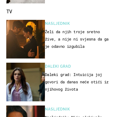
TV
NASLJEDNIK
Želi da njih troje sretno
žive, a nije ni svjesna da ga
je odavno izgubila
DALEKI GRAD
Daleki grad: Intuicija joj
govori da danas neće otići iz
njihovog života
NASLJEDNIK