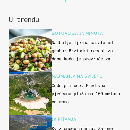
U trendu
GOTOVO ZA 15 MINUTA
Najbolja ljetna salata od
graha: Brzinski recept za
dane kada je prevruće za
kuhanje
NAJMANJA NA SVIJETU
Čudo prirode: Predivna
pješčana plaža na 100 metara
od mora
15 PITANJA
Kviz općeg znanja: Za one