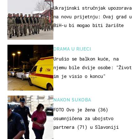
Ukrajinski stručnjak upozorava
na novu prijetnju: Ovaj grad u
BiH-u bi mogao biti žarište
DRAMA U RIJECI
Urušio se balkon kuće, na
njemu bile dvije osobe: "Život
im je visio o koncu"
NAKON SUKOBA
FOTO Ovo je žena (36)
osumnjičena za ubojstvo
partnera (71) u Slavoniji