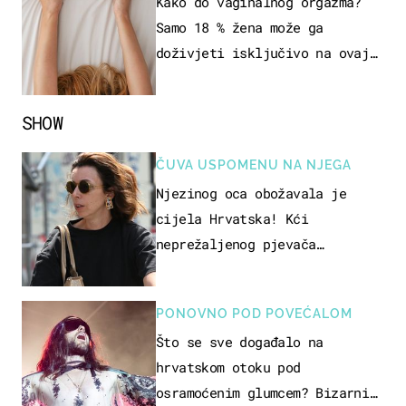
SEKSUALNOG ISKUSTVA
Kako do vaginalnog orgazma?
Samo 18 % žena može ga
doživjeti isključivo na ovaj
način
SHOW
ČUVA USPOMENU NA NJEGA
Njezinog oca obožavala je
cijela Hrvatska! Kći
neprežaljenog pjevača
projurila špicom na dva kotača
PONOVNO POD POVEĆALOM
Što se sve događalo na
hrvatskom otoku pod
osramoćenim glumcem? Bizarni