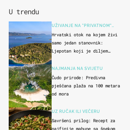
U trendu
UŽIVANJE NA "PRIVATNOM"
OTOKU
Hrvatski otok na kojem živi
samo jedan stanovnik:
Ljepotan koji je diljem
svijeta poznat po svojem
"bijelom zlatu"
NAJMANJA NA SVIJETU
Čudo prirode: Predivna
pješčana plaža na 100 metara
od mora
UZ RUČAK ILI VEČERU
Savršeni prilog: Recept za
najfinije mahune sa špekom