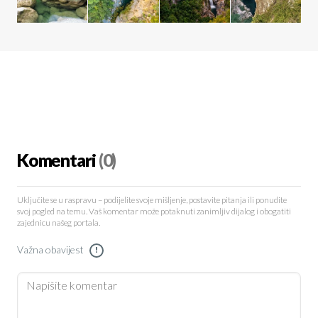
Komentari
(0)
Uključite se u raspravu – podijelite svoje mišljenje, postavite pitanja ili ponudite
svoj pogled na temu. Vaš komentar može potaknuti zanimljiv dijalog i obogatiti
zajednicu našeg portala.
Važna obavijest
!