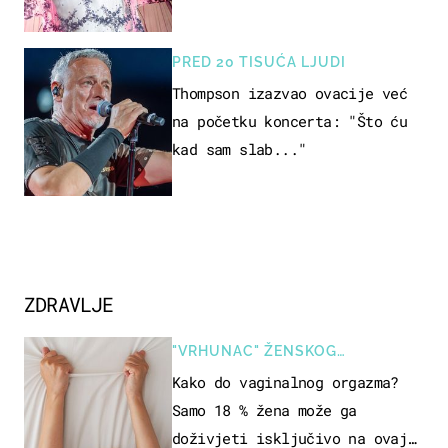
prizori i danas izazivaju
nevjericu
PRED 20 TISUĆA LJUDI
Thompson izazvao ovacije već
na početku koncerta: "Što ću
kad sam slab..."
ZDRAVLJE
"VRHUNAC" ŽENSKOG
SEKSUALNOG ISKUSTVA
Kako do vaginalnog orgazma?
Samo 18 % žena može ga
doživjeti isključivo na ovaj