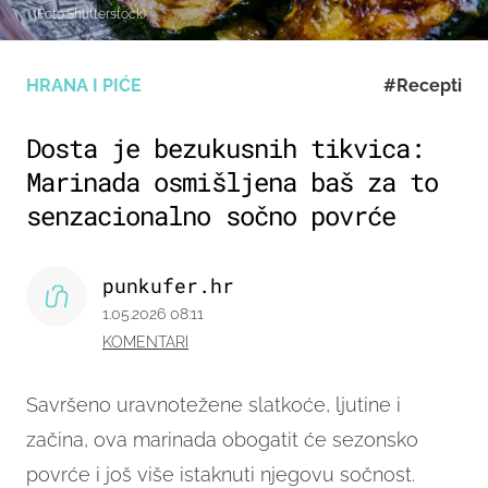
(Foto:Shutterstock)
HRANA I PIĆE
#Recepti
Dosta je bezukusnih tikvica:
Marinada osmišljena baš za to
senzacionalno sočno povrće
punkufer.hr
1.05.2026 08:11
KOMENTARI
Savršeno uravnotežene slatkoće, ljutine i
začina, ova marinada obogatit će sezonsko
povrće i još više istaknuti njegovu sočnost.