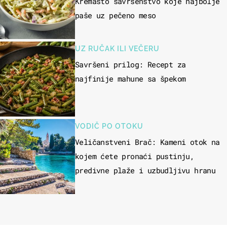
Kremasto savršenstvo koje najbolje
paše uz pečeno meso
UZ RUČAK ILI VEČERU
Savršeni prilog: Recept za
najfinije mahune sa špekom
VODIČ PO OTOKU
Veličanstveni Brač: Kameni otok na
kojem ćete pronaći pustinju,
predivne plaže i uzbudljivu hranu