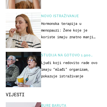
način
NOVO ISTRAŽIVANJE
Hormonska terapija u
menopauzi: Žene koje je
koriste imaju znatno manji
rizik od ovoga
STUDIJA NA GOTOVO 1.900
OSOBA
Ljudi koji redovito rade ovo
imaju “mlađi” organizam,
pokazuje istraživanje
VIJESTI
BURE BARUTA