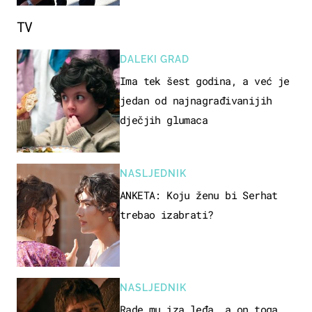
TV
DALEKI GRAD
Ima tek šest godina, a već je
jedan od najnagrađivanijih
dječjih glumaca
NASLJEDNIK
ANKETA: Koju ženu bi Serhat
trebao izabrati?
NASLJEDNIK
Rade mu iza leđa, a on toga