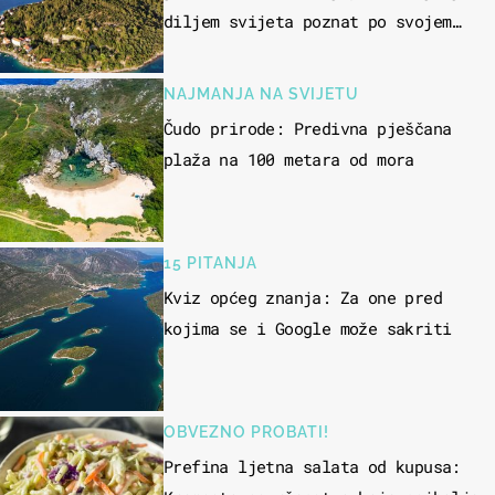
diljem svijeta poznat po svojem
"bijelom zlatu"
NAJMANJA NA SVIJETU
Čudo prirode: Predivna pješčana
plaža na 100 metara od mora
15 PITANJA
Kviz općeg znanja: Za one pred
kojima se i Google može sakriti
OBVEZNO PROBATI!
Prefina ljetna salata od kupusa: