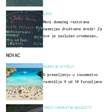
UPS!
Meni domaćeg restorana
nasmijao društvene mreže! Za
sve je zaslužan urnebesan
naziv jela
NOVAC
KAMO BI OTIŠLI?
O preseljenju u inozemstvo
razmišlja 9 od 10 Europljana
TREĆI UNIKATNI BUGATTI