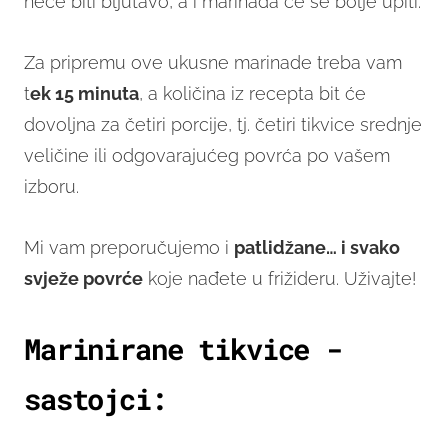
neće biti bljutavo, a i marinada će se bolje upiti.
Za pripremu ove ukusne marinade treba vam
t
ek 15 minuta
, a količina iz recepta bit će
dovoljna za četiri porcije, tj. četiri tikvice srednje
veličine ili odgovarajućeg povrća po vašem
izboru.
Mi vam preporučujemo i
patlidžane… i svako
svježe povrće
koje nađete u frižideru. Uživajte!
Marinirane tikvice -
sastojci: