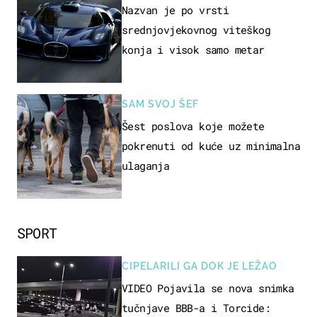
Nazvan je po vrsti
srednjovjekovnog viteškog
konja i visok samo metar
SAM SVOJ ŠEF
Šest poslova koje možete
pokrenuti od kuće uz minimalna
ulaganja
SPORT
CIPELARILI GA DOK JE LEŽAO
VIDEO Pojavila se nova snimka
tučnjave BBB-a i Torcide: