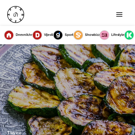
Dnevnik.hr
Vijesti
Sport
Showbizz
Lifestyle
Tikvice