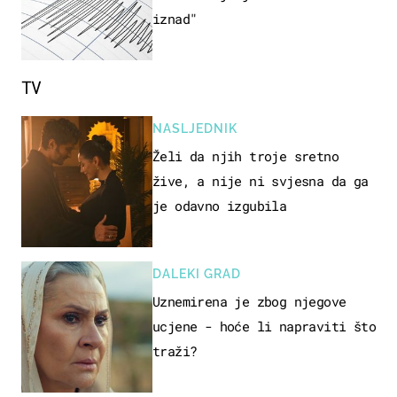
iznad"
TV
NASLJEDNIK
Želi da njih troje sretno
žive, a nije ni svjesna da ga
je odavno izgubila
DALEKI GRAD
Uznemirena je zbog njegove
ucjene - hoće li napraviti što
traži?