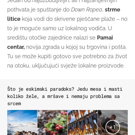
Jedan od najuzbudljivijih, ali i najzahtjevnijih
pothvata je spuštanje do
Down Ropea
,
strme
litice
koja vodi do skrivene pješčane plaže – no
to je moguće samo uz lokalnog vodiča. U
središtu otočke zajednice nalazi se
Pamai
centar,
novija zgrada u kojoj su trgovina i pošta.
Tu se može kupiti gotovo sve potrebno za život
na otoku, uključujući svježe lokalne proizvode.
Što je eskimski paradoks? Jedu mesa i masti
koliko žele, a mršave i nemaju problema sa
srcem
+
1