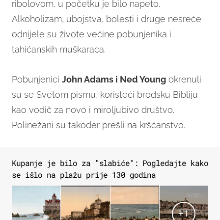
ribolovom, u početku je bilo napeto.
Alkoholizam, ubojstva, bolesti i druge nesreće
odnijele su živote većine pobunjenika i
tahićanskih muškaraca.
Pobunjenici
John Adams i Ned Young
okrenuli
su se Svetom pismu, koristeći brodsku Bibliju
kao vodič za novo i miroljubivo društvo.
Polinežani su također prešli na kršćanstvo.
Kupanje je bilo za "slabiće": Pogledajte kako
se išlo na plažu prije 130 godina
+
1