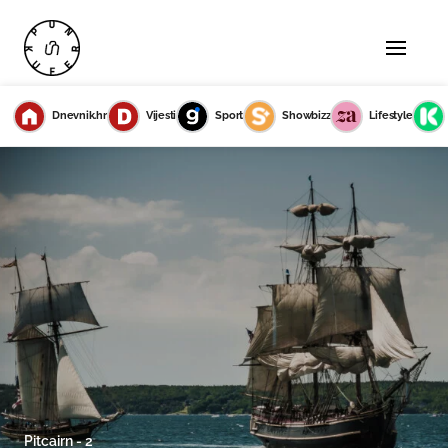
Dnevnik.hr
Vijesti
Sport
Showbizz
Lifestyle
Pitcairn - 2