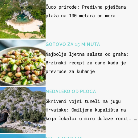
Čudo prirode: Predivna pješčana
plaža na 100 metara od mora
GOTOVO ZA 15 MINUTA
Najbolja ljetna salata od graha:
Brzinski recept za dane kada je
prevruće za kuhanje
NEDALEKO OD PLOČA
Skriveni vojni tuneli na jugu
Hrvatske: Omiljena kupališta na
koja lokalci u miru dolaze roniti i
skakati u more