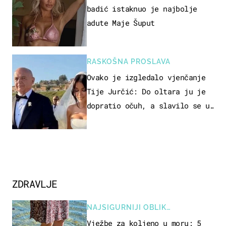
badić istaknuo je najbolje
adute Maje Šuput
RASKOŠNA PROSLAVA
Ovako je izgledalo vjenčanje
Tije Jurčić: Do oltara ju je
dopratio očuh, a slavilo se uz
Olivera i Rozgu
ZDRAVLJE
NAJSIGURNIJI OBLIK
REKREACIJE
Vježbe za koljeno u moru: 5