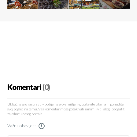
Komentari
(0)
Uključite se u raspravu – podijelite svoje mišljenje, postavite pitanja ili ponudite
svoj pogled na temu. Vaš komentar može potaknuti zanimljiv dijalog i obogatiti
zajednicu našeg portala.
Važna obavijest
!