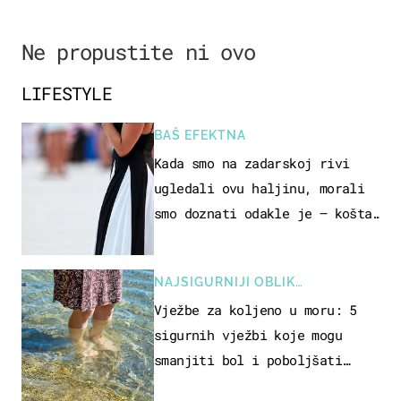
Ne propustite ni ovo
LIFESTYLE
BAŠ EFEKTNA
Kada smo na zadarskoj rivi
ugledali ovu haljinu, morali
smo doznati odakle je – košta
samo 18 eura
NAJSIGURNIJI OBLIK
REKREACIJE
Vježbe za koljeno u moru: 5
sigurnih vježbi koje mogu
smanjiti bol i poboljšati
pokretljivost