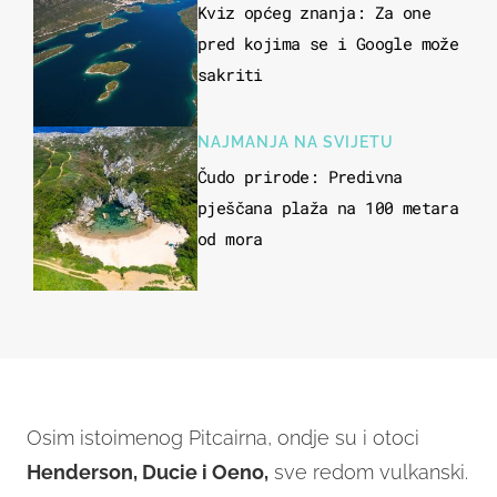
Kviz općeg znanja: Za one
pred kojima se i Google može
sakriti
NAJMANJA NA SVIJETU
Čudo prirode: Predivna
pješčana plaža na 100 metara
od mora
Osim istoimenog Pitcairna, ondje su i otoci
Henderson, Ducie i Oeno,
sve redom vulkanski.