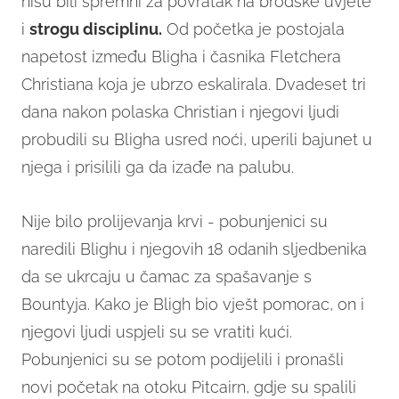
nisu bili spremni za povratak na brodske uvjete
i
strogu disciplinu.
Od početka je postojala
napetost između Bligha i časnika Fletchera
Christiana koja je ubrzo eskalirala. Dvadeset tri
dana nakon polaska Christian i njegovi ljudi
probudili su Bligha usred noći, uperili bajunet u
njega i prisilili ga da izađe na palubu.
Nije bilo prolijevanja krvi - pobunjenici su
naredili Blighu i njegovih 18 odanih sljedbenika
da se ukrcaju u čamac za spašavanje s
Bountyja. Kako je Bligh bio vješt pomorac, on i
njegovi ljudi uspjeli su se vratiti kući.
Pobunjenici su se potom podijelili i pronašli
novi početak na otoku Pitcairn, gdje su spalili