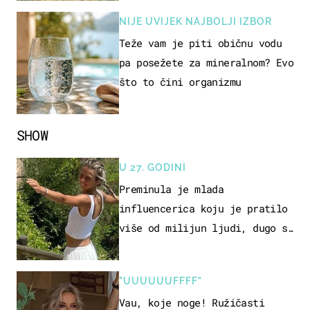
NIJE UVIJEK NAJBOLJI IZBOR
Teže vam je piti običnu vodu
pa posežete za mineralnom? Evo
što to čini organizmu
SHOW
U 27. GODINI
Preminula je mlada
influencerica koju je pratilo
više od milijun ljudi, dugo se
borila s opakom bolešću
"UUUUUUFFFF"
Vau, koje noge! Ružičasti