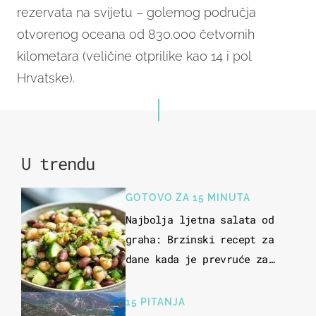
rezervata na svijetu – golemog područja
otvorenog oceana od 830.000 četvornih
kilometara (veličine otprilike kao 14 i pol
Hrvatske).
U trendu
GOTOVO ZA 15 MINUTA
Najbolja ljetna salata od
graha: Brzinski recept za
dane kada je prevruće za
kuhanje
15 PITANJA