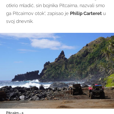
otkrio mladić, sin bojnika Pitcairna, nazvali smo
ga Pitcairnov otok“, zapisao je
Philip Carteret
u
svoj dnevnik.
Pitcairn - 5