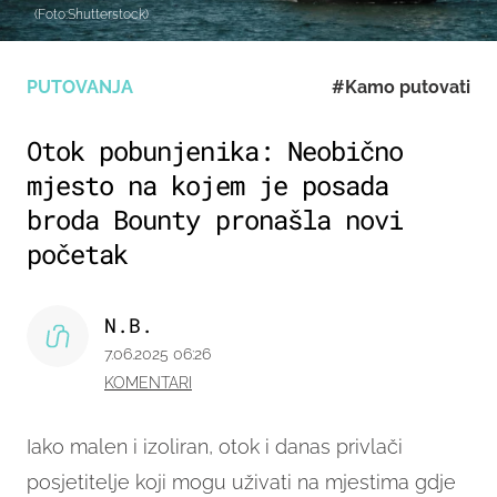
(Foto:Shutterstock)
PUTOVANJA
#Kamo putovati
Otok pobunjenika: Neobično
mjesto na kojem je posada
broda Bounty pronašla novi
početak
N.B.
7.06.2025 06:26
KOMENTARI
Iako malen i izoliran, otok i danas privlači
posjetitelje koji mogu uživati na mjestima gdje