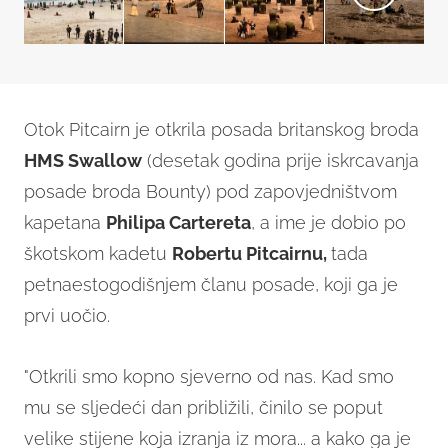
Otok Pitcairn je otkrila posada britanskog broda
HMS Swallow
(desetak godina prije iskrcavanja
posade broda Bounty) pod zapovjedništvom
kapetana
Philipa Cartereta
, a ime je dobio po
škotskom kadetu
Robertu Pitcairnu,
tada
petnaestogodišnjem članu posade, koji ga je
prvi uočio.
"Otkrili smo kopno sjeverno od nas. Kad smo
mu se sljedeći dan približili, činilo se poput
velike stijene koja izranja iz mora... a kako ga je