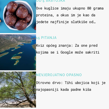
OD 5 SASTOJKA
Ove kuglice imaju ukupno 80 grama
proteina, a okus im je kao da
jedete najfinije slatkiše od
čokolade
15 PITANJA
Kviz općeg znanja: Za one pred
kojima se i Google može sakriti
NEVJEROJATNO OPASNO
Otrovno drvo: Tihi ubojica koji je
najopasniji kada padne kiša