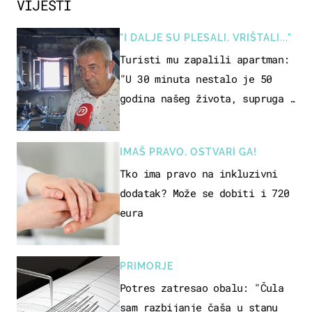
VIJESTI
"I DALJE SU PLESALI, VRIŠTALI..."
Turisti mu zapalili apartman:
"U 30 minuta nestalo je 50
godina našeg života, supruga i
ja ne možemo oka sklopiti"
IMAŠ PRAVO, OSTVARI GA!
Tko ima pravo na inkluzivni
dodatak? Može se dobiti i 720
eura
PRIMORJE
Potres zatresao obalu: "Čula
sam razbijanje čaša u stanu