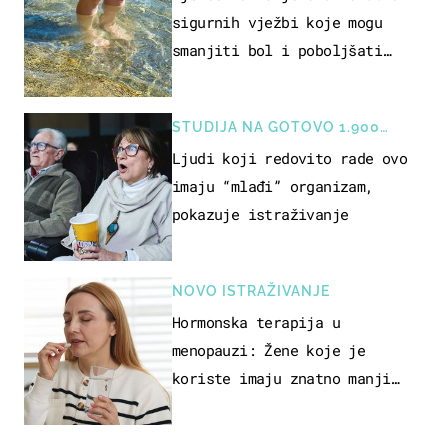
sigurnih vježbi koje mogu
smanjiti bol i poboljšati
pokretljivost
STUDIJA NA GOTOVO 1.900
OSOBA
Ljudi koji redovito rade ovo
imaju “mlađi” organizam,
pokazuje istraživanje
NOVO ISTRAŽIVANJE
Hormonska terapija u
menopauzi: Žene koje je
koriste imaju znatno manji
rizik od ovoga