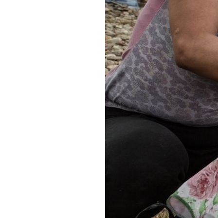
MALO JE SKUPLJA
Ova sol dobra je za probavu, a l
jer kupuju zato što miriše po ku
jajima