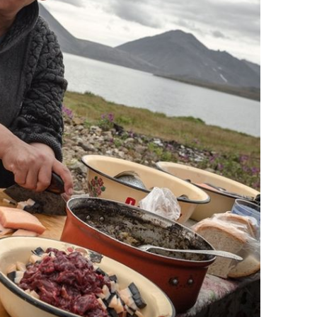
DOBRE ZA ZDRAVLJE
u
Pet vrsta hrane koju biste trebali
jesti (češće) ako imate visok
kolesterol