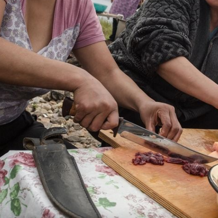
+
1
DILEMA KOJA MUČI MNOGE
judi
Koju je bolje kupiti: malu ili velik
hanim
tikvicu? I što napraviti ako
pogriješite u odabiru?