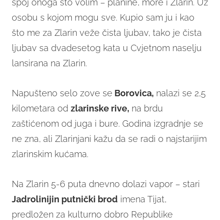
spoj onoga što volim – planine, more i Zlarin. Uz
osobu s kojom mogu sve. Kupio sam ju i kao
što me za Zlarin veže čista ljubav, tako je čista
ljubav sa dvadesetog kata u Cvjetnom naselju
lansirana na Zlarin.
Napušteno selo zove se
Borovica,
nalazi se 2,5
kilometara od
zlarinske rive,
na brdu
zaštićenom od juga i bure. Godina izgradnje se
ne zna, ali Zlarinjani kažu da se radi o najstarijim
zlarinskim kućama.
Na Zlarin 5-6 puta dnevno dolazi vapor – stari
Jadrolinijin putnički brod
imena Tijat,
predložen za kulturno dobro Republike