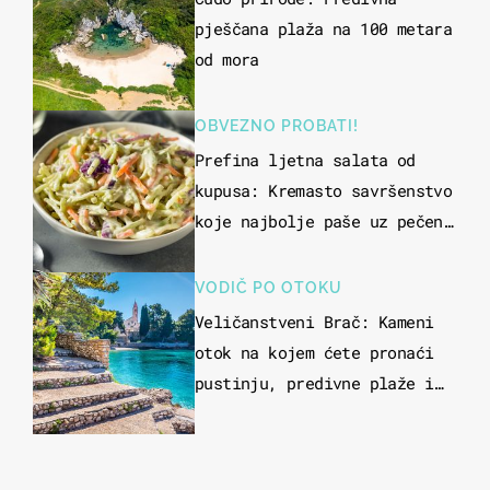
pješčana plaža na 100 metara
od mora
OBVEZNO PROBATI!
Prefina ljetna salata od
kupusa: Kremasto savršenstvo
koje najbolje paše uz pečeno
meso
VODIČ PO OTOKU
Veličanstveni Brač: Kameni
otok na kojem ćete pronaći
pustinju, predivne plaže i
uzbudljivu hranu