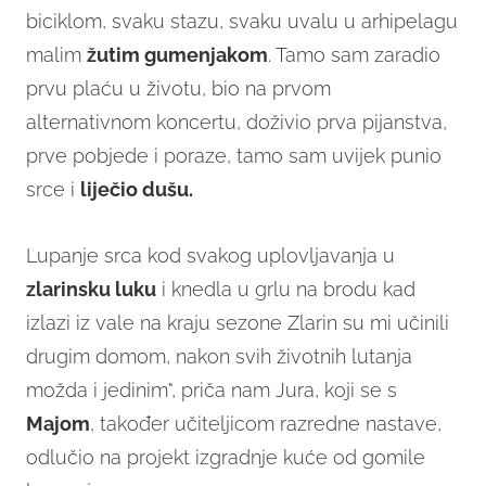
biciklom, svaku stazu, svaku uvalu u arhipelagu
malim
žutim gumenjakom
. Tamo sam zaradio
prvu plaću u životu, bio na prvom
alternativnom koncertu, doživio prva pijanstva,
prve pobjede i poraze, tamo sam uvijek punio
srce i
liječio dušu.
Lupanje srca kod svakog uplovljavanja u
zlarinsku luku
i knedla u grlu na brodu kad
izlazi iz vale na kraju sezone Zlarin su mi učinili
drugim domom, nakon svih životnih lutanja
možda i jedinim", priča nam Jura, koji se s
Majom
, također učiteljicom razredne nastave,
odlučio na projekt izgradnje kuće od gomile