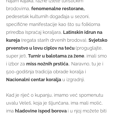
najam kajaka, razne izlete turističkim
brodovima,
fenomenalne restorane,
pedesetak kulturnih događaja u sezoni,
specifične manifestacije kao što su folklorna
priredba Ispraćaj koraljara,
Latinskin idrun na
kureja
(regata starih drvenih brodova),
Svjetsko
prvenstvo u lovu ciplov na teću
(proguglajte,
super je!),
Turnir u balotama za žene
, imali smo
i izbor za
miss nožnih prstića
… Naravno, tu je i
500-godišnja tradicija obrade koralja i
Nacionalni centar koralja
u izgradnji.
Kad je riječ o kupanju, imamo već spomenutu
uvalu Veleš, koja je šljunčana, ima mali molić,
ima
hladovine ispod borova
i u njoj možete biti