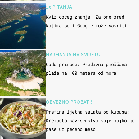
15 PITANJA
Kviz općeg znanja: Za one pred
kojima se i Google može sakriti
NAJMANJA NA SVIJETU
Čudo prirode: Predivna pješčana
plaža na 100 metara od mora
OBVEZNO PROBATI!
Prefina ljetna salata od kupusa:
Kremasto savršenstvo koje najbolje
paše uz pečeno meso