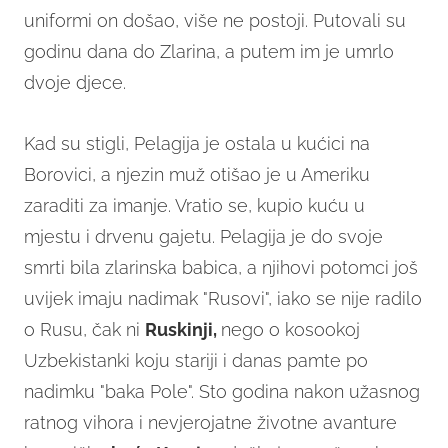
uniformi on došao, više ne postoji. Putovali su
godinu dana do Zlarina, a putem im je umrlo
dvoje djece.
Kad su stigli, Pelagija je ostala u kućici na
Borovici, a njezin muž otišao je u Ameriku
zaraditi za imanje. Vratio se, kupio kuću u
mjestu i drvenu gajetu. Pelagija je do svoje
smrti bila zlarinska babica, a njihovi potomci još
uvijek imaju nadimak "Rusovi", iako se nije radilo
o Rusu, čak ni
Ruskinji,
nego o kosookoj
Uzbekistanki koju stariji i danas pamte po
nadimku "baka Pole". Sto godina nakon užasnog
ratnog vihora i nevjerojatne životne avanture