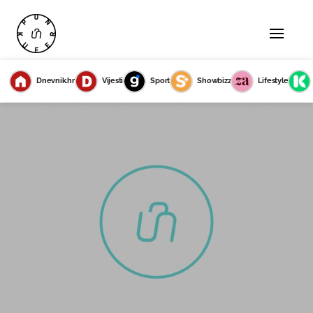
Dnevnik.hr
Vijesti
Sport
Showbizz
Lifestyle