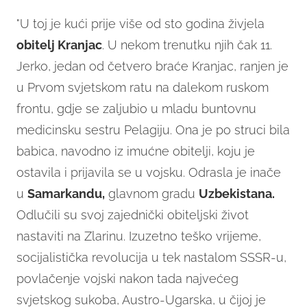
"U toj je kući prije više od sto godina živjela
obitelj Kranjac
. U nekom trenutku njih čak 11.
Jerko, jedan od četvero braće Kranjac, ranjen je
u Prvom svjetskom ratu na dalekom ruskom
frontu, gdje se zaljubio u mladu buntovnu
medicinsku sestru Pelagiju. Ona je po struci bila
babica, navodno iz imućne obitelji, koju je
ostavila i prijavila se u vojsku. Odrasla je inače
u
Samarkandu,
glavnom gradu
Uzbekistana.
Odlučili su svoj zajednički obiteljski život
nastaviti na Zlarinu. Izuzetno teško vrijeme,
socijalistička revolucija u tek nastalom SSSR-u,
povlačenje vojski nakon tada najvećeg
svjetskog sukoba, Austro-Ugarska, u čijoj je