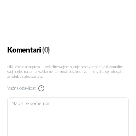
Komentari
(0)
Uključite se u raspravu – podijelite svoje mišljenje, postavite pitanja ili ponudite
svoj pogled na temu. Vaš komentar može potaknuti zanimljiv dijalog i obogatiti
zajednicu našeg portala.
Važna obavijest
!