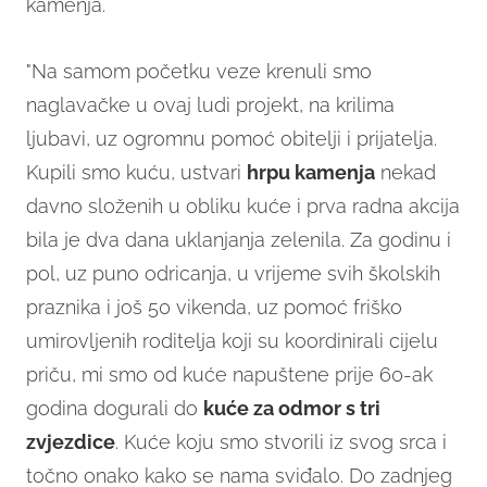
kamenja.
"Na samom početku veze krenuli smo
naglavačke u ovaj ludi projekt, na krilima
ljubavi, uz ogromnu pomoć obitelji i prijatelja.
Kupili smo kuću, ustvari
hrpu kamenja
nekad
davno složenih u obliku kuće i prva radna akcija
bila je dva dana uklanjanja zelenila. Za godinu i
pol, uz puno odricanja, u vrijeme svih školskih
praznika i još 50 vikenda, uz pomoć friško
umirovljenih roditelja koji su koordinirali cijelu
priču, mi smo od kuće napuštene prije 60-ak
godina dogurali do
kuće za odmor s tri
zvjezdice
. Kuće koju smo stvorili iz svog srca i
točno onako kako se nama sviđalo. Do zadnjeg