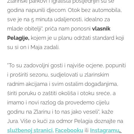
Zlarinski parkovi i igrališta posljednjih su se
godina napunili djecom. Otok bez automobila,
sve je na 5 minuta udaljenosti, idealno za
mlade obitelji", priča nam ponosni
vlasnik
Pelagije,
kojem je u planu održati standard koji
su si on i Maja zadali.
"To su zadovoljni gosti i najviše ocjene, popuniti
i proširiti sezonu, sudjelovati u zlarinskim
radnim akcijama i svim ostalim događanjima,
širiti poruku o zaštiti okoliša i otoku sreće, a
imamo i novi razlog da provedemo cijelu
godinu na Zlarinu i to nas jako veseli", kaže
Jura. Više o kući za odmor Pelagia doznajte na
službenoj stranici,
Facebooku
ili
Instagramu
.