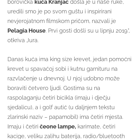
borovička
kuća Kranjac
došla je u naše ruke,
uredili smo je po svom guštu i inspirirani
nevjerojatnom filmskom pričom, nazvali je
Pelagia House
. Prvi gosti došli su u lipnju 2019.",
otkriva Jura.
Danas kuća ima king size krevet, jedan pomoćni
krevet u spavaćoj sobi i kutnu garnituru na
razvlačenje u dnevnoj. U njoj udobno može
boraviti četvero ljudi. Gostima su na
raspolaganju četiri bicikla (imaju i dječju
sjedalicu), a i golf autić (u daljnjem tekstu
zlarinski naziv – papamobil) ima četiri mjesta.
Imaju i četiri
čeone lampe,
karimate, četiri
kacige, veliku zalihu baterija, radio/bluetooth