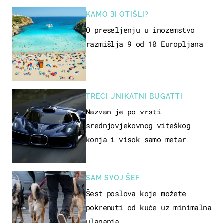
KAMO BI OTIŠLI?
O preseljenju u inozemstvo
razmišlja 9 od 10 Europljana
TREĆI UNIKATNI BUGATTI
Nazvan je po vrsti
srednjovjekovnog viteškog
konja i visok samo metar
SAM SVOJ ŠEF
Šest poslova koje možete
pokrenuti od kuće uz minimalna
ulaganja