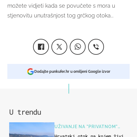
možete vidjeti kada se povučete s mora u
stjenovitu unutrašnjost tog grčkog otoka...
Dodajte punkufer.hr u omiljeni Google izvor
U trendu
UŽIVANJE NA "PRIVATNOM"
OTOKU
Hrvatski otok na kojem živi