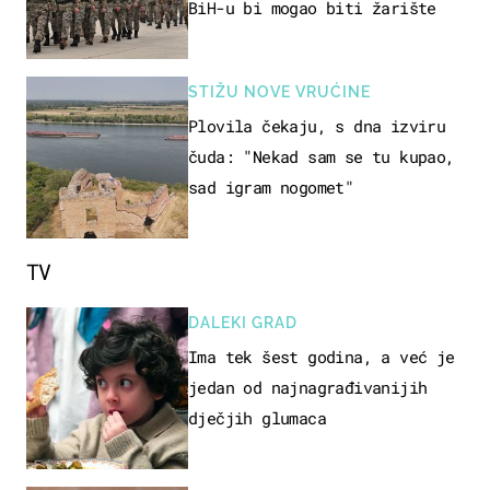
BiH-u bi mogao biti žarište
STIŽU NOVE VRUĆINE
Plovila čekaju, s dna izviru
čuda: "Nekad sam se tu kupao,
sad igram nogomet"
TV
DALEKI GRAD
Ima tek šest godina, a već je
jedan od najnagrađivanijih
dječjih glumaca