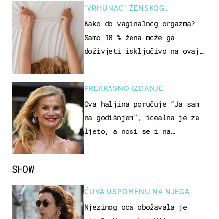
"VRHUNAC" ŽENSKOG
SEKSUALNOG ISKUSTVA
Kako do vaginalnog orgazma?
Samo 18 % žena može ga
doživjeti isključivo na ovaj
način
PREKRASNO IZDANJE
Ova haljina poručuje “Ja sam
na godišnjem”, idealna je za
ljeto, a nosi se i na
zagrebačkoj špici
SHOW
ČUVA USPOMENU NA NJEGA
Njezinog oca obožavala je