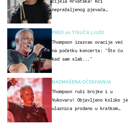
cijela Hrvatska! Kći
neprežaljenog pjevača
projurila špicom na dva kotača
PRED 20 TISUĆA LJUDI
Thompson izazvao ovacije već
na početku koncerta: "Što ću
kad sam slab..."
NADMAŠENA OČEKIVANJA
Thompson ruši brojke i u
Vukovaru! Objavljeno koliko je
ulaznica prodano u kratkom
vremenu