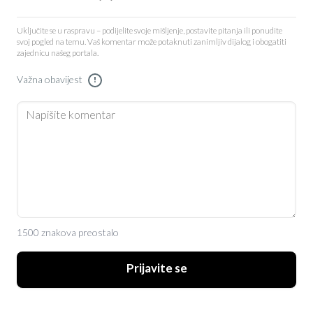
Uključite se u raspravu – podijelite svoje mišljenje, postavite pitanja ili ponudite
svoj pogled na temu. Vaš komentar može potaknuti zanimljiv dijalog i obogatiti
zajednicu našeg portala.
Važna obavijest
!
1500 znakova preostalo
Prijavite se