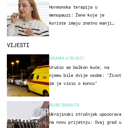
Hormonska terapija u
menopauzi: Žene koje je
koriste imaju znatno manji
rizik od ovoga
VIJESTI
DRAMA U RIJECI
Urušio se balkon kuće, na
njemu bile dvije osobe: "Život
im je visio o koncu"
BURE BARUTA
Ukrajinski stručnjak upozorava
na novu prijetnju: Ovaj grad u