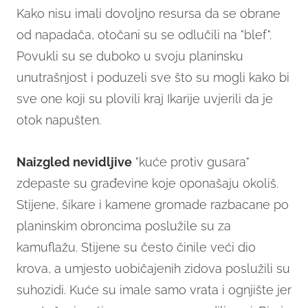
Kako nisu imali dovoljno resursa da se obrane
od napadača, otočani su se odlučili na "blef".
Povukli su se duboko u svoju planinsku
unutrašnjost i poduzeli sve što su mogli kako bi
sve one koji su plovili kraj Ikarije uvjerili da je
otok napušten.
Naizgled nevidljive
"kuće protiv gusara"
zdepaste su građevine koje oponašaju okoliš.
Stijene, šikare i kamene gromade razbacane po
planinskim obroncima poslužile su za
kamuflažu. Stijene su često činile veći dio
krova, a umjesto uobičajenih zidova poslužili su
suhozidi. Kuće su imale samo vrata i ognjište jer