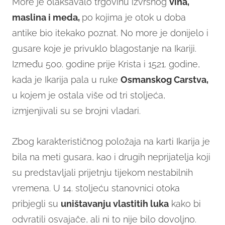
More je olakšavalo trgovinu izvrsnog
vina,
maslina i meda,
po kojima je otok u doba
antike bio itekako poznat. No more je donijelo i
gusare koje je privuklo blagostanje na Ikariji.
Između 500. godine prije Krista i 1521. godine,
kada je Ikarija pala u ruke
Osmanskog Carstva,
u kojem je ostala više od tri stoljeća,
izmjenjivali su se brojni vladari.
Zbog karakterističnog položaja na karti Ikarija je
bila na meti gusara, kao i drugih neprijatelja koji
su predstavljali prijetnju tijekom nestabilnih
vremena. U 14. stoljeću stanovnici otoka
pribjegli su
uništavanju vlastitih luka
kako bi
odvratili osvajače, ali ni to nije bilo dovoljno.