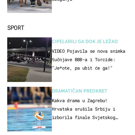
SPORT
CIPELARILI GA DOK JE LEŽAO
VIDEO Pojavila se nova snimka
tučnjave BBB-a i Torcide:
"Je*ote, pa ubit će ga!"
DRAMATIČAN PREOKRET
Kakva drama u Zagrebu!
Hrvatska srušila Srbiju i
izborila finale Svjetskog
prvenstva