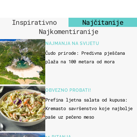
Inspirativno
Najčitanije
Najkomentiranije
NAJMANJA NA SVIJETU
Čudo prirode: Predivna pješčana
plaža na 100 metara od mora
OBVEZNO PROBATI!
Prefina ljetna salata od kupusa:
Kremasto savršenstvo koje najbolje
paše uz pečeno meso
15 PITANJA