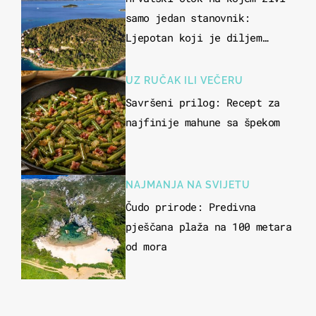
samo jedan stanovnik:
Ljepotan koji je diljem
svijeta poznat po svojem
"bijelom zlatu"
UZ RUČAK ILI VEČERU
Savršeni prilog: Recept za
najfinije mahune sa špekom
NAJMANJA NA SVIJETU
Čudo prirode: Predivna
pješčana plaža na 100 metara
od mora