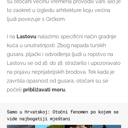
su otočani većinu vremena provodili vani. Bio je
to zaokret u izgledu arhitekture koju većina
ljudi povezuje s Grčkom.
I na
Lastovu
nalazimo specifični način gradnje
kuća u unutrašnjosti. Zbog napada turskih
gusara, pljački i odvođenja ljudi u ropstvo na
Lastovu se od 16. do 18. stražarilo i upozoravalo
na pojavu neprijateljskih brodova. Tek kada je
završila opasnost od gusara, otočani su se
počeli
približavati moru.
Samo u Hrvatskoj: Otočni fenomen po kojem se
vide najbogatiji mještani