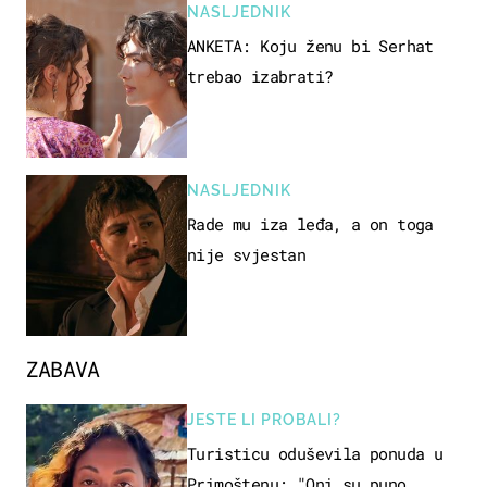
NASLJEDNIK
ANKETA: Koju ženu bi Serhat
trebao izabrati?
NASLJEDNIK
Rade mu iza leđa, a on toga
nije svjestan
ZABAVA
JESTE LI PROBALI?
Turisticu oduševila ponuda u
Primoštenu: "Oni su puno