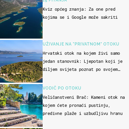
Kviz općeg znanja: Za one pred
kojima se i Google može sakriti
UŽIVANJE NA "PRIVATNOM" OTOKU
Hrvatski otok na kojem živi samo
jedan stanovnik: Ljepotan koji je
diljem svijeta poznat po svojem
"bijelom zlatu"
VODIČ PO OTOKU
Veličanstveni Brač: Kameni otok na
kojem ćete pronaći pustinju,
predivne plaže i uzbudljivu hranu