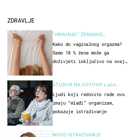
ZDRAVLJE
"VRHUNAC" ŽENSKOG
SEKSUALNOG ISKUSTVA
Kako do vaginalnog orgazma?
Samo 18 % žena može ga
doživjeti isključivo na ovaj
način
STUDIJA NA GOTOVO 1.900
OSOBA
Ljudi koji redovito rade ovo
imaju “mlađi” organizam,
pokazuje istraživanje
NOVO ISTRAŽIVANJE