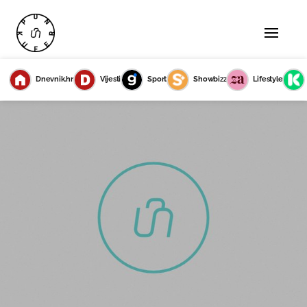
Dnevnik.hr
Vijesti
Sport
Showbizz
Lifestyle