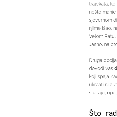
trajekata, ko
nešto manje 
sjevernom dij
njime išao, na
Velom Ratu, 
Jasno, na ot
Druga opcija
dovodi vas
d
koji spaja Z
ukrcati ni au
slučaju, opcij
Što rad