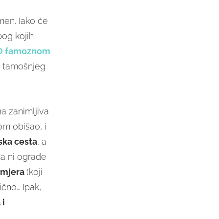
omen. Iako će
bog kojih
O famoznom
 tamošnjeg
a zanimljiva
om obišao, i
ka cesta
, a
ma ni ograde
smjera
(koji
ično… Ipak,
 i