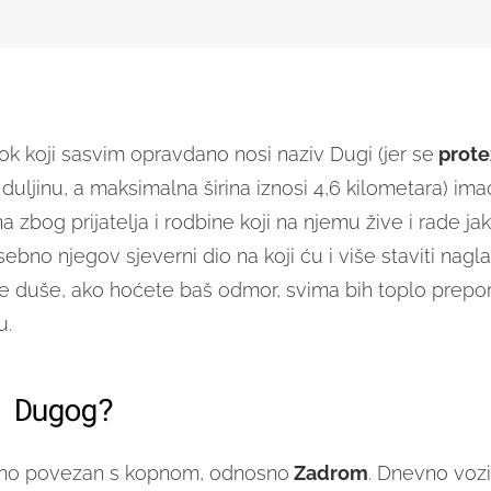
ok koji sasvim opravdano nosi naziv Dugi (jer se
prot
duljinu, a maksimalna širina iznosi 4,6 kilometara) ima
a zbog prijatelja i rodbine koji na njemu žive i rade j
ebno njegov sjeverni dio na koji ću i više staviti nag
rne duše, ako hoćete baš odmor, svima bih toplo prepo
u.
 Dugog?
dno povezan s kopnom, odnosno
Zadrom
. Dnevno vozi