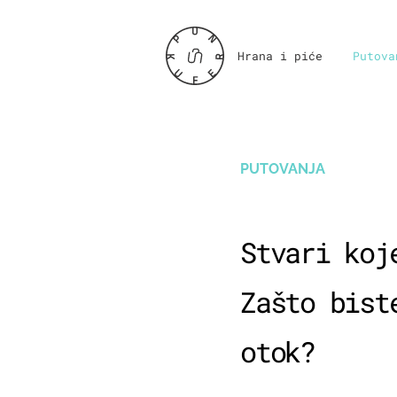
Hrana i piće
Putova
PUTOVANJA
Stvari koj
Zašto bist
otok?