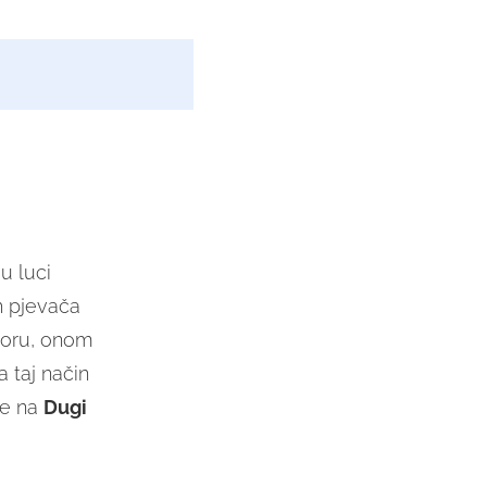
u luci
h pjevača
moru, onom
a taj način
de na
Dugi