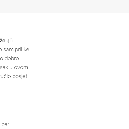
eže
46
o sam prilike
ako dobro
lasak u ovom
ručio posjet
 par