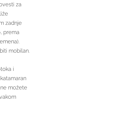
ovesti za
liže
am zadnje
o, prema
remena).
 biti mobilan.
toka i
i katamaran
a ne možete
 svakom