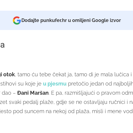
Dodajte punkufer.hr u omiljeni Google izvor
a
i otok
, tamo ću tebe čekat ja, tamo di je mala lučica i 
stihovi su koje je
u pjesmu
pretočio jedan od najbolji
r dao –
Đani Maršan
. E pa, razmišljajući o pravom od
zet svaki pedalj plaže, gdje se ne ostavljaju ručnici i n
mjesto pod suncem na nekoj od plaža, misli i mene vo