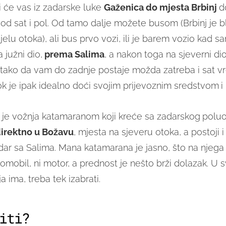
ji će vas iz zadarske luke
Gaženica do mjesta Brbinj
d
od sat i pol. Od tamo dalje možete busom (Brbinj je b
elu otoka), ali bus prvo vozi, ili je barem vozio kad s
 južni dio,
prema Salima
, a nakon toga na sjeverni di
tako da vam do zadnje postaje možda zatreba i sat v
ok je ipak idealno doći svojim prijevoznim sredstvom
i
 je vožnja katamaranom koji kreće sa zadarskog
poluo
irektno u Božavu
, mjesta na sjeveru otoka, a postoji 
adar sa Salima. Mana katamarana je jasno, što na njeg
tomobil, ni motor, a prednost je nešto brži dolazak. U
a ima, treba tek izabrati.
iti?