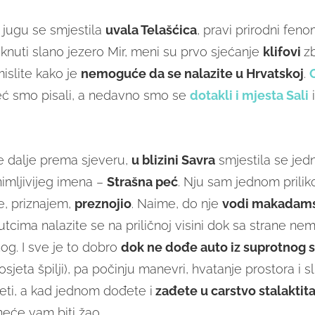
 jugu se smjestila
uvala Telašćica
, pravi prirodni fen
aknuti slano jezero Mir, meni su prvo sjećanje
klifovi
z
islite kako je
nemoguće da se nalazite u Hrvatskoj
.
ć smo pisali, a nedavno smo se
dotakli i mjesta Sali
i
e dalje prema sjeveru,
u blizini Savra
smjestila se jedn
animljivijeg imena –
Strašna peć
. Nju sam jednom prilik
, priznajem,
preznojio
. Naime, do nje
vodi makadams
tcima nalazite se na priličnoj visini dok sa strane ne
nog. I sve je to dobro
dok ne dođe auto iz suprotnog 
osjeta špilji), pa počinju manevri, hvatanje prostora i sl
jeti, a kad jednom dođete i
zađete u carstvo stalaktita
 neće vam biti žao.