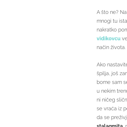
A što ne? Na
mnogi tu ist
nakratko pom
vidikovcu
ve
način života.
Ako nastavit
špilja, još z
bome sam se
u nekim trenu
ni ničeg slič
se vraća iz p
da se preživ
stalagmita
,