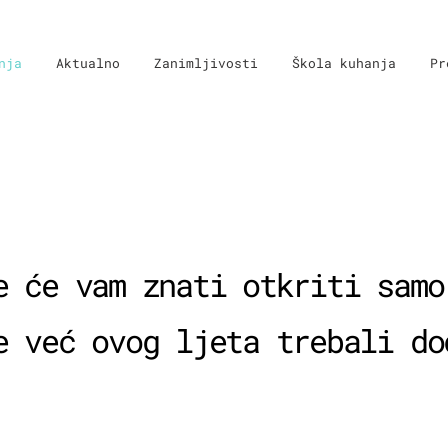
nja
Aktualno
Zanimljivosti
Škola kuhanja
Pr
e će vam znati otkriti samo
e već ovog ljeta trebali do