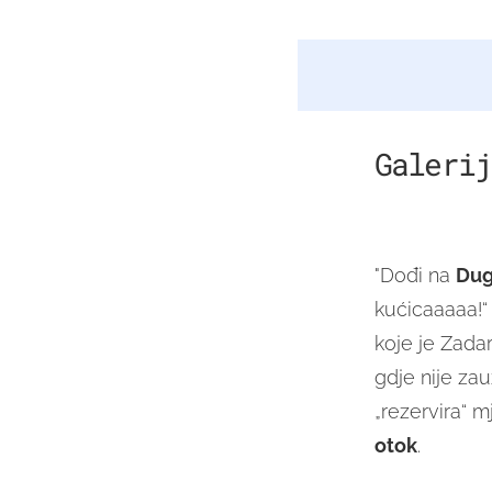
Galerij
"Dođi na
Dug
kućicaaaaa!“ 
koje je Zada
gdje nije zau
„rezervira“ 
otok
.