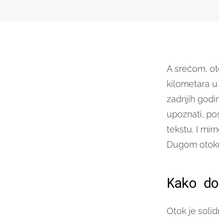
A srećom, ot
kilometara u 
zadnjih godin
upoznati, pos
tekstu. I mi
Dugom otok
Kako do
Otok je
soli